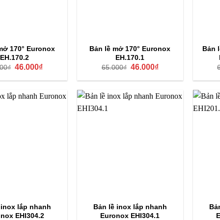
mở 170° Euronox
Bản lề mở 170° Euronox
Bản l
EH.170.2
EH.170.1
Giá
Giá
Giá
Giá
46.000
₫
46.000
₫
000
₫
65.000
₫
gốc
hiện
gốc
hiện
là:
tại
là:
tại
65.000₫.
là:
65.000₫.
là:
46.000₫.
46.000₫.
 inox lắp nhanh
Bản lề inox lắp nhanh
Bản
nox EHI304.2
Euronox EHI304.1
E