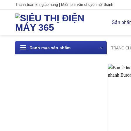
Bỏ
Thanh toán khi giao hàng | Miễn phí vận chuyển nội thành
qua
nội
Sản phẩ
dung
Danh mục sản phẩm
TRANG CH