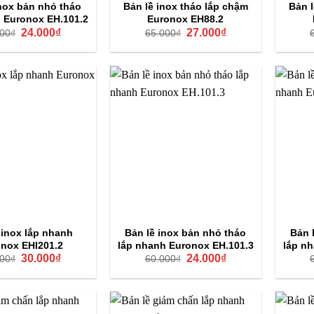
inox bản nhỏ tháo
Bản lề inox tháo lắp chậm
Bản l
 Euronox EH.101.2
Euronox EH88.2
Giá
Giá
Giá
Giá
24.000
₫
27.000
₫
000
₫
65.000
₫
gốc
hiện
gốc
hiện
là:
tại
là:
tại
60.000₫.
là:
65.000₫.
là:
24.000₫.
27.000₫.
 inox lắp nhanh
Bản lề inox bản nhỏ tháo
Bản 
nox EHI201.2
lắp nhanh Euronox EH.101.3
lắp n
Giá
Giá
Giá
Giá
30.000
₫
24.000
₫
000
₫
60.000
₫
gốc
hiện
gốc
hiện
là:
tại
là:
tại
85.000₫.
là:
60.000₫.
là:
30.000₫.
24.000₫.