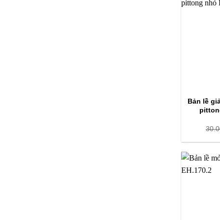
Bản lề gi
pitto
30.