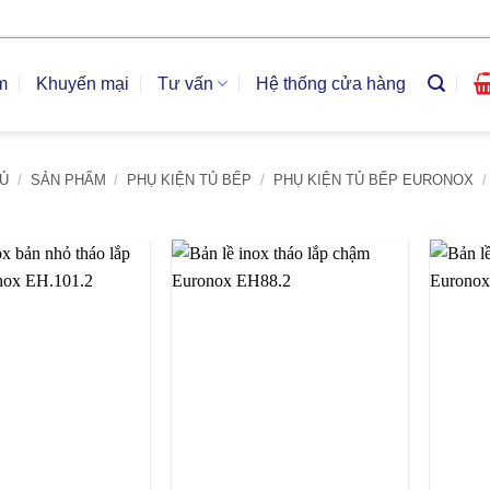
m
Khuyến mại
Tư vấn
Hệ thống cửa hàng
Ủ
/
SẢN PHẨM
/
PHỤ KIỆN TỦ BẾP
/
PHỤ KIỆN TỦ BẾP EURONOX
/