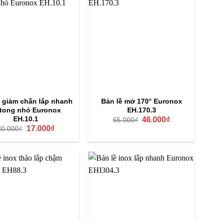
ề giảm chấn lắp nhanh
Bản lề mở 170° Euronox
ttong nhỏ Euronox
EH.170.3
Giá
Giá
EH.10.1
46.000
₫
65.000
₫
gốc
hiện
Giá
Giá
17.000
₫
30.000
₫
là:
tại
gốc
hiện
65.000₫.
là:
là:
tại
46.000₫.
30.000₫.
là:
17.000₫.