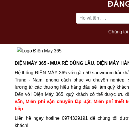
ĐĂNG
Chúng tôi 
ĐIỆN MÁY 365 - MUA RẺ DÙNG LÂU, ĐIỆN MÁY HÀ
Hệ thống ĐIỆN MÁY 365 với gần 50 showroom trải khắ
Trung - Nam, phong cách phục vụ chuyên nghiệp, 
lượng từ các thương hiệu hàng đầu sẽ làm quý khách 
Đến với Điện Máy 365, quý khách có thể được ưu đ
vấn, Miễn phí vận chuyển lắp đặt, Miễn phí thiết k
bếp.
Liên hệ ngay hotline
0974329191
để chúng tôi đượ
khách!