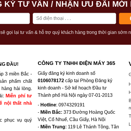
 KÝ TƯ VẤN / NHẬN ƯU ĐÃI MỚI
sẽ gọi lại tư vấn & hỗ trợ quý khách hàng trong thời gian sớm n
CÔNG TY TNHH ĐIỆN MÁY 365
NG ĐẦU!
Giấy đăng ký kinh doanh số
p 3 miền Bắc -
G
0106078172
cấp tại Phòng Đăng ký
sản phẩm chất
H
kinh doanh - Sở kế hoạch Đầu tư
hàng hài lòng.
H
Thành phố Hà Nội ngày 07-01-2013
ãi:
Miễn phí tư
B
ế nội thất nhà
-
Hotline
: 0974329191
n
-
Miền Bắc:
373 Đường Hoàng Quốc
T
Việt, Cổ Nhuế, Cầu Giấy, Hà Nội
c phục vụ quý
L
-
Miền Trung:
119 Lê Thánh Tông, Tân