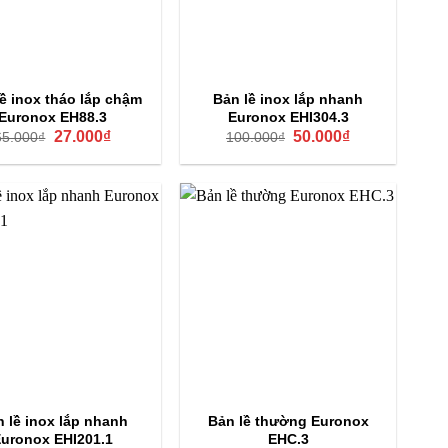
ề inox tháo lắp chậm
Bản lề inox lắp nhanh
Euronox EH88.3
Euronox EHI304.3
Giá
Giá
Giá
Giá
27.000
₫
50.000
₫
65.000
₫
100.000
₫
gốc
hiện
gốc
hiện
là:
tại
là:
tại
65.000₫.
là:
100.000₫.
là:
27.000₫.
50.000₫.
 lề inox lắp nhanh
Bản lề thường Euronox
uronox EHI201.1
EHC.3