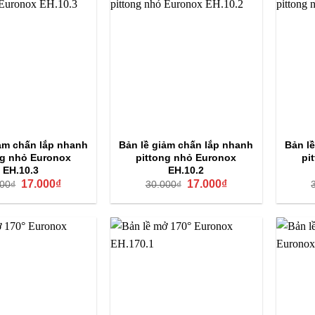
ảm chấn lắp nhanh
Bản lề giảm chấn lắp nhanh
Bản l
ng nhỏ Euronox
pittong nhỏ Euronox
pi
EH.10.3
EH.10.2
Giá
Giá
Giá
Giá
17.000
₫
17.000
₫
000
₫
30.000
₫
gốc
hiện
gốc
hiện
là:
tại
là:
tại
30.000₫.
là:
30.000₫.
là:
17.000₫.
17.000₫.