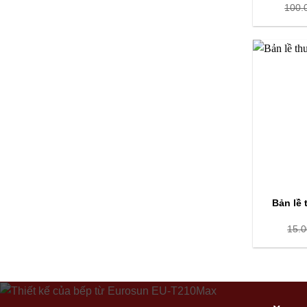
100.
Bản lề
15.