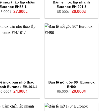
ề inox tháo lắp chậm
Bản lề inox lắp nhanh
Euronox EH88.1
Euronox EHI201.3
Giá
Giá
Giá
Giá
27.000
₫
30.000
₫
65.000
₫
85.000
₫
gốc
hiện
gốc
hiện
là:
tại
là:
tại
65.000₫.
là:
85.000₫.
là:
27.000₫.
30.000₫.
lề inox bản nhỏ tháo
Bản lề nối góc 90° Euronox
hanh Euronox EH.101.1
EH90
Giá
Giá
Giá
Giá
24.000
₫
20.000
₫
60.000
₫
65.000
₫
gốc
hiện
gốc
hiện
là:
tại
là:
tại
60.000₫.
là:
65.000₫.
là:
24.000₫.
20.000₫.