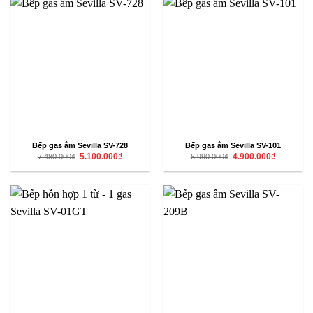
Bếp gas âm Sevilla SV-728
Bếp gas âm Sevilla SV-101
Giá
Giá
Giá
Giá
5.100.000
₫
4.900.000
₫
7.480.000
₫
6.990.000
₫
gốc
hiện
gốc
hiện
là:
tại
là:
tại
7.480.000₫.
là:
6.990.000₫.
là:
5.100.000₫.
4.900.000₫