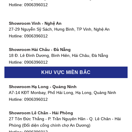
Showroom Quận 11 - TP. HCM
Hotline:
0906396012
1411 Đường 3/2, Phường 16, Quận 11, TP. HCM
Hotline:
0906396012
Showroom Vinh - Nghệ An
Showroom Quận 4 - TP. HCM
27-29 Nguyễn Sỹ Sách, Hưng Bình, TP Vinh, Nghệ An
127 Khánh Hội, Phường 3, Quận 4,TP. HCM
Hotline:
0906396012
Hotline:
0906396012
Showroom Hải Châu - Đà Nẵng
Showroom Quận 7 - TP. HCM
18 Đ. Lê Đình Dương, Bình Hiên, Hải Châu, Đà Nẵng
877 Huỳnh Tấn Phát, Phú Thuận, Quận 7, TP HCM
Hotline:
0906396012
Hotline:
0906396012
KHU VỰC MIỀN BẮC
Showroom Thanh Khê - Đà Nẵng
Showroom Gò Vấp - TP. HCM
475 Điện Biên Phủ, Thanh Khê Đông, Thanh Khê, Đà Nẵng
Showroom Hạ Long - Quảng Ninh
580 Phan Văn Trị, Phường 7, Quận 5, TP HCM
Hotline:
0906396012
A7-14 KĐT Monbay, Phố Hải Long, Hạ Long, Quảng Ninh
Hotline:
0906396012
Hotline:
0906396012
Showroom Cẩm Lệ - Đà Nẵng
Showroom Tân Bình - TP. HCM
652 Nguyễn Hữu Thọ, Khuê Trung, Cẩm Lệ, Đà Nẵng
Showroom Lê Chân - Hải Phòng
90 Đ. Cộng Hòa, Phường 4, Tân Bình, TP HCM
Hotline:
0906396012
27 Tôn Đức Thắng - P. Trần Nguyên Hãn - Q. Lê Chân - Hải
Hotline:
0906396012
Phòng (Đối diện cổng chính chợ An Dương)
Showroom Huế