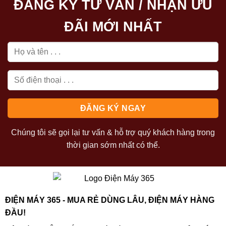
ĐĂNG KÝ TƯ VẤN / NHẬN ƯU
ĐÃI MỚI NHẤT
Chúng tôi sẽ gọi lại tư vấn & hỗ trợ quý khách hàng trong
thời gian sớm nhất có thể.
ĐIỆN MÁY 365 - MUA RẺ DÙNG LÂU, ĐIỆN MÁY HÀNG
ĐẦU!