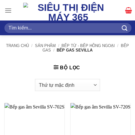
Bỏ
qua
nội
dung
Tìm
kiếm:
TRANG CHỦ
/
SẢN PHẨM
/
BẾP TỪ - BẾP HỒNG NGOẠI
/
BẾP
GAS
/
BẾP GAS SEVILLA
BỘ LỌC