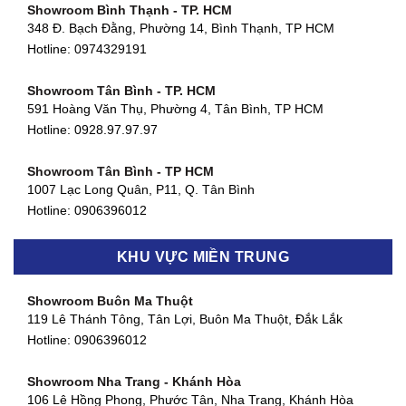
Showroom Bình Thạnh - TP. HCM
348 Đ. Bạch Đằng, Phường 14, Bình Thạnh, TP HCM
Hotline:
0974329191
Showroom Tân Bình - TP. HCM
591 Hoàng Văn Thụ, Phường 4, Tân Bình, TP HCM
Hotline: 0928.97.97.97
Showroom Tân Bình - TP HCM
1007 Lạc Long Quân, P11, Q. Tân Bình
Hotline:
0906396012
Showroom Biên Hòa - Đồng Nai
KHU VỰC MIỀN TRUNG
452 Nguyễn Ái Quốc, Tân Tiến, TP. Biên Hòa, Đồng Nai
Hotline:
0906396012
Showroom Buôn Ma Thuột
119 Lê Thánh Tông, Tân Lợi, Buôn Ma Thuột, Đắk Lắk
Showroom Thuận An - Bình Dương
Hotline:
0906396012
66 đường DT743, An Phú, Thuận An, Bình Dương
Hotline:
0906396012
Showroom Nha Trang - Khánh Hòa
106 Lê Hồng Phong, Phước Tân, Nha Trang, Khánh Hòa