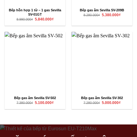
Bếp hỗn hợp 1 từ – 1 gas Sevilla
Bếp gas âm Sevilla SV-209B
Giá
Giá
SV-01GT
5.380.000
₫
8.280.000
₫
gốc
hiện
Giá
Giá
5.840.000
₫
8.990.000
₫
là:
tại
gốc
hiện
8.280.000₫.
là:
là:
tại
5.380.000₫
8.990.000₫.
là:
5.840.000₫.
Bếp gas âm Sevilla SV-502
Bếp gas âm Sevilla SV-302
Giá
Giá
Giá
Giá
5.100.000
₫
5.000.000
₫
7.380.000
₫
7.280.000
₫
gốc
hiện
gốc
hiện
là:
tại
là:
tại
7.380.000₫.
là:
7.280.000₫.
là:
5.100.000₫.
5.000.000₫