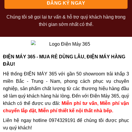
chập điện hoặc hư hỏng linh kiện.
Về vệ sinh, nên lau mặt kính bằng khăn mềm cùng dung
Chúng tôi sẽ gọi lại tư vấn & hỗ trợ quý khách hàng trong
dịch chuyên dụng dành cho bếp từ. Tránh dùng vật cứng
thời gian sớm nhất có thể.
hoặc hóa chất mạnh gây xước bề mặt kính. Tốt nhất, hãy
vệ sinh bếp ngay sau khi bếp nguội để tránh cặn bẩn bám
chặt và đảm bảo bếp luôn sạch sẽ, sáng bóng như mới.
ĐIỆN MÁY 365 - MUA RẺ DÙNG LÂU, ĐIỆN MÁY HÀNG
9. Lỗi thường gặp ở bếp từ Hafele
ĐẦU!
Bếp không nhận nồi (nồi không phù hợp).
Hệ thống ĐIỆN MÁY 365 với gần 50 showroom trải khắp 3
Báo lỗi do điện áp không ổn định.
miền Bắc - Trung - Nam, phong cách phục vụ chuyên
nghiệp, sản phẩm chất lượng từ các thương hiệu hàng đầu
Bếp tự ngắt khi quá nhiệt (tính năng bảo vệ).
sẽ làm quý khách hàng hài lòng. Đến với Điện Máy 365, quý
khách có thể được ưu đãi:
Miễn phí tư vấn, Miễn phí vận
chuyển lắp đặt, Miễn phí thiết kế nội thất nhà bếp.
Liên hệ ngay hotline
0974329191
để chúng tôi được phục
vụ quý khách!