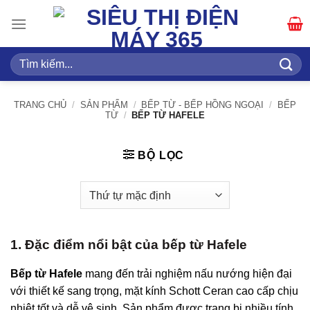
Bỏ
qua
nội
dung
Tìm
kiếm:
TRANG CHỦ
/
SẢN PHẨM
/
BẾP TỪ - BẾP HỒNG NGOẠI
/
BẾP
TỪ
/
BẾP TỪ HAFELE
BỘ LỌC
1. Đặc điểm nổi bật của bếp từ Hafele
Bếp từ Hafele
mang đến trải nghiệm nấu nướng hiện đại
với thiết kế sang trọng, mặt kính Schott Ceran cao cấp chịu
nhiệt tốt và dễ vệ sinh. Sản phẩm được trang bị nhiều tính