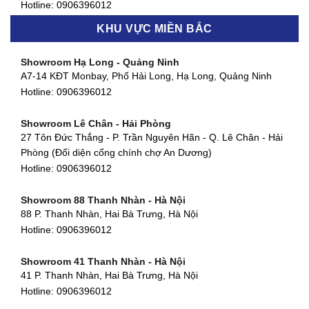
877 Huỳnh Tấn Phát, Phú Thuận, Quận 7, TP HCM
Hotline:
0906396012
Hotline:
0906396012
KHU VỰC MIỀN BẮC
Showroom Thanh Khê - Đà Nẵng
Showroom Gò Vấp - TP. HCM
475 Điện Biên Phủ, Thanh Khê Đông, Thanh Khê, Đà Nẵng
Showroom Hạ Long - Quảng Ninh
580 Phan Văn Trị, Phường 7, Quận 5, TP HCM
Hotline:
0906396012
A7-14 KĐT Monbay, Phố Hải Long, Hạ Long, Quảng Ninh
Hotline:
0906396012
Hotline:
0906396012
Showroom Cẩm Lệ - Đà Nẵng
Showroom Tân Bình - TP. HCM
652 Nguyễn Hữu Thọ, Khuê Trung, Cẩm Lệ, Đà Nẵng
Showroom Lê Chân - Hải Phòng
90 Đ. Cộng Hòa, Phường 4, Tân Bình, TP HCM
Hotline:
0906396012
27 Tôn Đức Thắng - P. Trần Nguyên Hãn - Q. Lê Chân - Hải
Hotline:
0906396012
Phòng (Đối diện cổng chính chợ An Dương)
Showroom Huế
Hotline:
0906396012
54 Hùng Vương, Phú Hội, Thành phố Huế, Thừa Thiên Huế
Hotline:
0906396012
Showroom 88 Thanh Nhàn - Hà Nội
88 P. Thanh Nhàn, Hai Bà Trưng, Hà Nội
Showroom Hà Tĩnh
Hotline:
0906396012
82 Quang Trung, Thạch Quý, Hà Tĩnh
Hotline:
0906396012
Showroom 41 Thanh Nhàn - Hà Nội
41 P. Thanh Nhàn, Hai Bà Trưng, Hà Nội
Showroom Quy Nhơn - Bình Định
Hotline:
0906396012
956 Trần Hưng Đạo, P, Thành phố Quy Nhơn, Bình Định