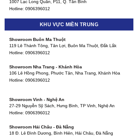
1007 Lạc Long Quân, P11, Q. Tân Bình
Hotline:
0906396012
Showroom Biên Hòa - Đồng Nai
KHU VỰC MIỀN TRUNG
452 Nguyễn Ái Quốc, Tân Tiến, TP. Biên Hòa, Đồng Nai
Hotline:
0906396012
Showroom Buôn Ma Thuột
119 Lê Thánh Tông, Tân Lợi, Buôn Ma Thuột, Đắk Lắk
Showroom Thuận An - Bình Dương
Hotline:
0906396012
66 đường DT743, An Phú, Thuận An, Bình Dương
Hotline:
0906396012
Showroom Nha Trang - Khánh Hòa
106 Lê Hồng Phong, Phước Tân, Nha Trang, Khánh Hòa
Showroom Quận 11 - TP. HCM
Hotline:
0906396012
1411 Đường 3/2, Phường 16, Quận 11, TP. HCM
Hotline:
0906396012
Showroom Vinh - Nghệ An
Showroom Quận 4 - TP. HCM
27-29 Nguyễn Sỹ Sách, Hưng Bình, TP Vinh, Nghệ An
127 Khánh Hội, Phường 3, Quận 4,TP. HCM
Hotline:
0906396012
Hotline:
0906396012
Showroom Hải Châu - Đà Nẵng
Showroom Quận 7 - TP. HCM
18 Đ. Lê Đình Dương, Bình Hiên, Hải Châu, Đà Nẵng