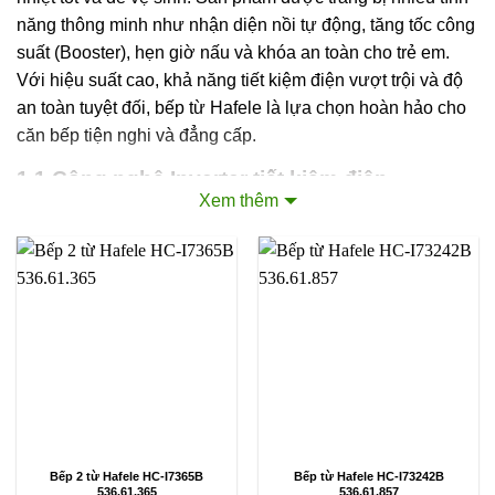
năng thông minh như nhận diện nồi tự động, tăng tốc công
suất (Booster), hẹn giờ nấu và khóa an toàn cho trẻ em.
Với hiệu suất cao, khả năng tiết kiệm điện vượt trội và độ
an toàn tuyệt đối, bếp từ Hafele là lựa chọn hoàn hảo cho
căn bếp tiện nghi và đẳng cấp.
1.1 Công nghệ Inverter tiết kiệm điện
Xem thêm
Bếp từ Hafele được trang bị công nghệ Inverter hiện đại,
giúp tối ưu khả năng tiết kiệm điện so với các dòng bếp
thông thường. Nhờ công nghệ này, bếp vận hành ổn định,
êm ái, giảm tiếng ồn, điều chỉnh công suất linh hoạt và
thường có tuổi thọ cao hơn.
1.2 Chức năng hâm nóng và rã đông tiện lợi
Người dùng có thể dễ dàng hâm nóng thực phẩm ở các
mức nhiệt 40°C, 60°C hoặc 80°C mà vẫn giữ trọn dưỡng
chất. Bên cạnh đó, tính năng rã đông thông minh sẽ điều
Bếp 2 từ Hafele HC-I7365B
Bếp từ Hafele HC-I73242B
536.61.365
536.61.857