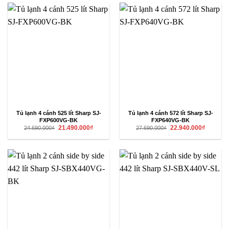
5.290.000₫.
10.590.00
Tủ lạnh 4 cánh 525 lít Sharp SJ-
Tủ lạnh 4 cánh 572 lít Sharp SJ-
FXP600VG-BK
FXP640VG-BK
Giá
Giá
Giá
Giá
21.490.000
₫
22.940.000
₫
24.690.000
₫
27.690.000
₫
gốc
hiện
gốc
hiện
là:
tại
là:
tại
24.690.000₫.
là:
27.690.000₫.
là:
21.490.000₫.
22.940.00