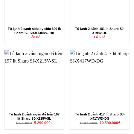
Tủ lạnh 2 cánh side by side 600 lít
Tủ lạnh 2 cánh 181 lít Sharp SJ-
Sharp SJ-SBXP600VG-BK
X198V-DG
Liên hệ
Liên hệ
Tủ lạnh 2 cánh ngăn đá trên 197
Tủ lạnh 2 cánh 417 lít Sharp SJ-
lít Sharp SJ-X215V-SL
X417WD-DG
Giá
Giá
Giá
Giá
5.290.000
₫
10.590.000
₫
5.650.000
₫
12.990.000
₫
gốc
hiện
gốc
hiện
là:
tại
là:
tại
5.650.000₫.
là:
12.990.000₫.
là: