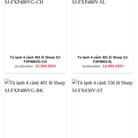
Tủ lạnh 4 cánh 401 lít Sharp SJ-
Tủ lạnh 4 cánh 401 lít Sharp SJ-
FXP480VG-CH
FXP480V-SL
Giá
Giá
Giá
Giá
15.490.000
₫
14.490.000
₫
20.190.000
₫
18.990.000
₫
gốc
hiện
gốc
hiện
là:
tại
là:
tại
20.190.000₫.
là:
18.990.000₫.
là:
15.490.000₫.
14.490.00