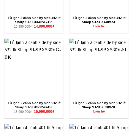
Tủ lạnh 2 cánh side by side 442 lít
Tủ lạnh 2 cánh side by side 442 lít
Sharp SJ-SBX440VG-BK
Sharp SJ-SBX440V-SL
Giá
Giá
14.890.000
₫
Liên hệ
16.990.000
₫
gốc
hiện
là:
tại
16.990.000₫.
là:
14.890.000₫.
Tủ lạnh 2 cánh side by side 532 lít
Tủ lạnh 2 cánh side by side 532 lít
Sharp SJ-SBX530VG-BK
Sharp SJ-SBX530V-SL
Giá
Giá
15.990.000
₫
Liên hệ
18.990.000
₫
gốc
hiện
là:
tại
18.990.000₫.
là:
15.990.000₫.