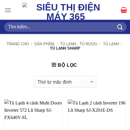
Bỏ
qua
nội
dung
Tìm
kiếm:
TRANG CHỦ
/
SẢN PHẨM
/
TỦ LẠNH - TỦ RƯỢU
/
TỦ LẠNH
/
TỦ LẠNH SHARP
BỘ LỌC