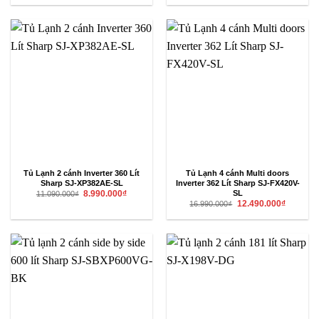
là:
tại
là:
tại
5.350.000₫.
là:
5.850.000₫.
là:
4.990.000₫.
5.390.000₫
Tủ Lạnh 2 cánh Inverter 360 Lít
Tủ Lạnh 4 cánh Multi doors
Sharp SJ-XP382AE-SL
Inverter 362 Lít Sharp SJ-FX420V-
Giá
Giá
SL
8.990.000
₫
11.090.000
₫
gốc
hiện
Giá
Giá
12.490.000
₫
16.990.000
₫
là:
tại
gốc
hiện
11.090.000₫.
là:
là:
tại
8.990.000₫.
16.990.000₫.
là:
12.490.00