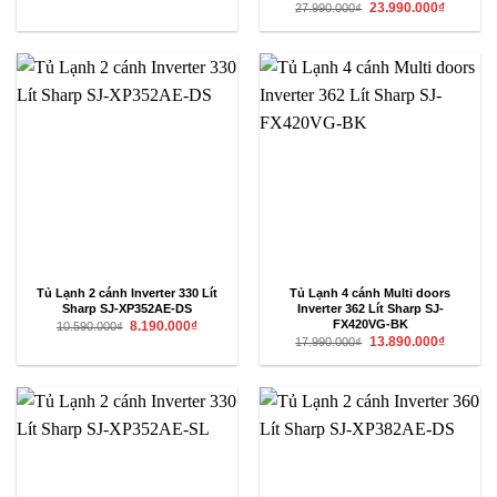
gốc
hiện
Giá
Giá
23.990.000
₫
27.990.000
₫
là:
tại
gốc
hiện
9.090.000₫.
là:
là:
tại
5.490.000₫.
27.990.000₫.
là:
23.990.00
Tủ Lạnh 2 cánh Inverter 330 Lít
Tủ Lạnh 4 cánh Multi doors
Sharp SJ-XP352AE-DS
Inverter 362 Lít Sharp SJ-
Giá
Giá
FX420VG-BK
8.190.000
₫
10.590.000
₫
gốc
hiện
Giá
Giá
13.890.000
₫
17.990.000
₫
là:
tại
gốc
hiện
10.590.000₫.
là:
là:
tại
8.190.000₫.
17.990.000₫.
là:
13.890.00