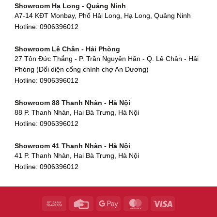
Showroom Hạ Long - Quảng Ninh
580 Phan Văn Trị, Phường 7, Quận 5, TP HCM
Hotline:
0906396012
A7-14 KĐT Monbay, Phố Hải Long, Hạ Long, Quảng Ninh
Hotline:
0906396012
Hotline:
0906396012
Showroom Cẩm Lệ - Đà Nẵng
Showroom Tân Bình - TP. HCM
652 Nguyễn Hữu Thọ, Khuê Trung, Cẩm Lệ, Đà Nẵng
Showroom Lê Chân - Hải Phòng
90 Đ. Cộng Hòa, Phường 4, Tân Bình, TP HCM
Hotline:
0906396012
27 Tôn Đức Thắng - P. Trần Nguyên Hãn - Q. Lê Chân - Hải
Hotline:
0906396012
Phòng (Đối diện cổng chính chợ An Dương)
Showroom Huế
Hotline:
0906396012
54 Hùng Vương, Phú Hội, Thành phố Huế, Thừa Thiên Huế
Hotline:
0906396012
Showroom 88 Thanh Nhàn - Hà Nội
88 P. Thanh Nhàn, Hai Bà Trưng, Hà Nội
Showroom Hà Tĩnh
Hotline:
0906396012
82 Quang Trung, Thạch Quý, Hà Tĩnh
Hotline:
0906396012
Showroom 41 Thanh Nhàn - Hà Nội
41 P. Thanh Nhàn, Hai Bà Trưng, Hà Nội
Showroom Quy Nhơn - Bình Định
Hotline:
0906396012
956 Trần Hưng Đạo, P, Thành phố Quy Nhơn, Bình Định
Hotline:
0906396012
Showroom Tây Sơn - Hà Nội
268 P. Tây Sơn, Trung Liệt, Đống Đa, Hà Nội
Hotline:
0906396012