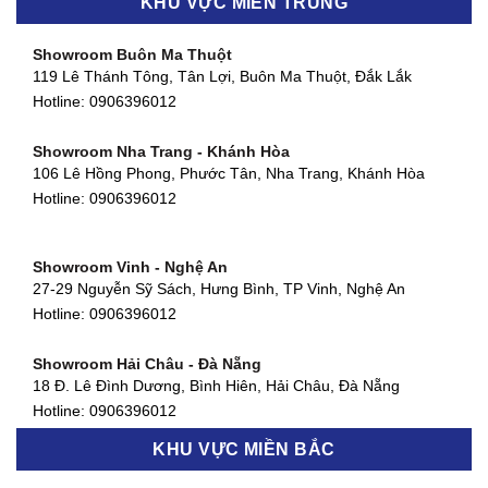
KHU VỰC MIỀN TRUNG
452 Nguyễn Ái Quốc, Tân Tiến, TP. Biên Hòa, Đồng Nai
Hotline:
0906396012
Showroom Buôn Ma Thuột
119 Lê Thánh Tông, Tân Lợi, Buôn Ma Thuột, Đắk Lắk
Showroom Thuận An - Bình Dương
Hotline:
0906396012
66 đường DT743, An Phú, Thuận An, Bình Dương
Hotline:
0906396012
Showroom Nha Trang - Khánh Hòa
106 Lê Hồng Phong, Phước Tân, Nha Trang, Khánh Hòa
Showroom Quận 11 - TP. HCM
Hotline:
0906396012
1411 Đường 3/2, Phường 16, Quận 11, TP. HCM
Hotline:
0906396012
Showroom Vinh - Nghệ An
Showroom Quận 4 - TP. HCM
27-29 Nguyễn Sỹ Sách, Hưng Bình, TP Vinh, Nghệ An
127 Khánh Hội, Phường 3, Quận 4,TP. HCM
Hotline:
0906396012
Hotline:
0906396012
Showroom Hải Châu - Đà Nẵng
Showroom Quận 7 - TP. HCM
18 Đ. Lê Đình Dương, Bình Hiên, Hải Châu, Đà Nẵng
877 Huỳnh Tấn Phát, Phú Thuận, Quận 7, TP HCM
Hotline:
0906396012
Hotline:
0906396012
KHU VỰC MIỀN BẮC
Showroom Thanh Khê - Đà Nẵng
Showroom Gò Vấp - TP. HCM
475 Điện Biên Phủ, Thanh Khê Đông, Thanh Khê, Đà Nẵng