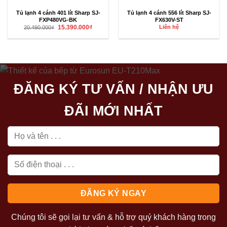
Tủ lạnh 4 cánh 401 lít Sharp SJ-
Tủ lạnh 4 cánh 556 lít Sharp SJ-
FXP480VG-BK
FX630V-ST
Giá
Giá
15.390.000
₫
Liên hệ
20.490.000
₫
gốc
hiện
là:
tại
20.490.000₫.
là:
15.390.000₫.
ĐĂNG KÝ TƯ VẤN / NHẬN ƯU
ĐÃI MỚI NHẤT
Chúng tôi sẽ gọi lại tư vấn & hỗ trợ quý khách hàng trong