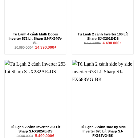
Tủ Lạnh 4 cánh Multi Doors
Tủ Lạnh 2 cánh Inverter 196 Lít
Inverter 572 Lít Sharp SJ-FX640V-
Sharp SJ-X201E-DS
Giá
Giá
SL
4.490.000
₫
6.590.000
₫
gốc
hiện
Giá
Giá
14.390.000
₫
20.990.000
₫
là:
tại
gốc
hiện
6.590.000₫.
là:
là:
tại
4.490.000₫
20.990.000₫.
là:
14.390.000₫.
Tủ Lạnh 2 cánh Inverter 253 Lít
Tủ Lạnh 2 cánh side by side
Sharp SJ-X282AE-DS
Inverter 678 Lít Sharp SJ-
Giá
Giá
FX688VG-BK
5.490.000
₫
9.090.000
₫