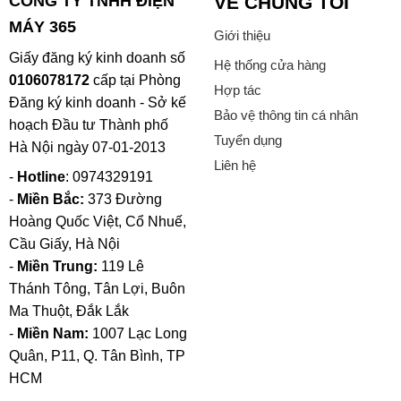
CÔNG TY TNHH ĐIỆN
VỀ CHÚNG TÔI
MÁY 365
Giới thiệu
Giấy đăng ký kinh doanh số
Hệ thống cửa hàng
0106078172
cấp tại Phòng
Hợp tác
Đăng ký kinh doanh - Sở kế
Bảo vệ thông tin cá nhân
hoạch Đầu tư Thành phố
Tuyển dụng
Hà Nội ngày 07-01-2013
Liên hệ
-
Hotline
: 0974329191
-
Miền Bắc:
373 Đường
Hoàng Quốc Việt, Cổ Nhuế,
Cầu Giấy, Hà Nội
-
Miền Trung:
119 Lê
Thánh Tông, Tân Lợi, Buôn
Ma Thuột, Đắk Lắk
-
Miền Nam:
1007 Lạc Long
Quân, P11, Q. Tân Bình, TP
HCM