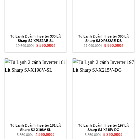
Tủ Lạnh 2 cánh Inverter 330 Lít
Tủ Lạnh 2 cánh Inverter 360 Lít
Sharp SJ-XP352AE-SL
Sharp SJ-XP382AE-DS
Giá
Giá
Giá
Giá
8.590.000
₫
9.990.000
₫
10.590.000
₫
11.090.000
₫
gốc
hiện
gốc
hiện
là:
tại
là:
tại
10.590.000₫.
là:
11.090.000₫.
là:
8.590.000₫.
9.990.000₫
Tủ Lạnh 2 cánh Inverter 181 Lít
Tủ Lạnh 2 cánh Inverter 197 Lít
Sharp SJ-X198V-SL
Sharp SJ-X215V-DG
Giá
Giá
Giá
Giá
4.990.000
₫
5.390.000
₫
5.350.000
₫
5.850.000
₫
gốc
hiện
gốc
hiện