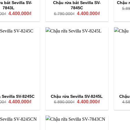
a bát Sevilla SV-
Chậu rửa bát Sevilla SV-
Chậu r
7843L
7845C
5.8
Giá
Giá
Giá
Giá
4.400.000
₫
4.400.000
₫
00
₫
6.790.000
₫
gốc
hiện
gốc
hiện
là:
tại
là:
tại
6.790.000₫.
là:
6.790.000₫.
là:
4.400.000₫.
4.400.000₫.
 Sevilla SV-8245C
Chậu rửa Sevilla SV-8245L
Chậu 
Giá
Giá
Giá
Giá
4.400.000
₫
4.400.000
₫
00
₫
6.890.000
₫
4.5
gốc
hiện
gốc
hiện
là:
tại
là:
tại
6.890.000₫.
là:
6.890.000₫.
là:
4.400.000₫.
4.400.000₫.