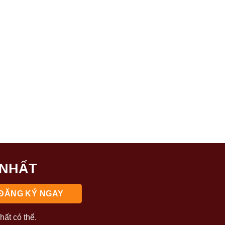
 NHẤT
hất có thể.