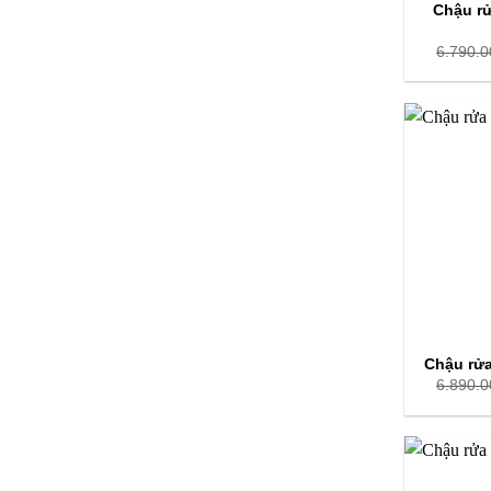
Chậu rử
6.790.0
Chậu rửa
6.890.0