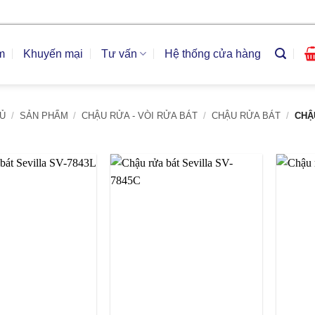
m
Khuyến mại
Tư vấn
Hệ thống cửa hàng
Ủ
/
SẢN PHẨM
/
CHẬU RỬA - VÒI RỬA BÁT
/
CHẬU RỬA BÁT
/
CHẬU