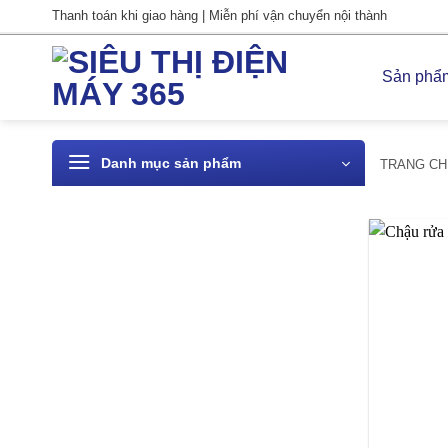
Bỏ
Thanh toán khi giao hàng | Miễn phí vận chuyển nội thành
qua
nội
Sản phẩ
dung
Danh mục sản phẩm
TRANG CH