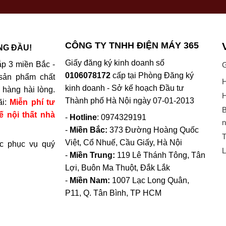
CÔNG TY TNHH ĐIỆN MÁY 365
NG ĐẦU!
Giấy đăng ký kinh doanh số
p 3 miền Bắc -
G
0106078172
cấp tại Phòng Đăng ký
sản phẩm chất
H
kinh doanh - Sở kế hoạch Đầu tư
hàng hài lòng.
H
Thành phố Hà Nội ngày 07-01-2013
ãi:
Miễn phí tư
B
ế nội thất nhà
-
Hotline
: 0974329191
n
-
Miền Bắc:
373 Đường Hoàng Quốc
T
Việt, Cổ Nhuế, Cầu Giấy, Hà Nội
c phục vụ quý
L
-
Miền Trung:
119 Lê Thánh Tông, Tân
Lợi, Buôn Ma Thuột, Đắk Lắk
-
Miền Nam:
1007 Lạc Long Quân,
P11, Q. Tân Bình, TP HCM