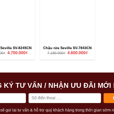
 Sevilla SV-8245CN
Chậu rửa Sevilla SV-7843CN
Giá
Giá
Giá
Giá
4.700.000
₫
4.600.000
₫
00
₫
7.180.000
₫
gốc
hiện
gốc
hiện
là:
tại
là:
tại
7.280.000₫.
là:
7.180.000₫.
là:
4.700.000₫.
4.600.000₫.
 KÝ TƯ VẤN / NHẬN ƯU ĐÃI MỚI
sẽ gọi lại tư vấn & hỗ trợ quý khách hàng trong thời gian sớm n