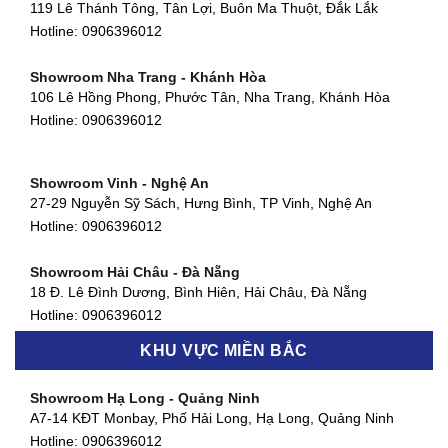
119 Lê Thánh Tông, Tân Lợi, Buôn Ma Thuột, Đắk Lắk
Showroom Thuận An - Bình Dương
Hotline:
0906396012
66 đường DT743, An Phú, Thuận An, Bình Dương
Hotline:
0906396012
Showroom Nha Trang - Khánh Hòa
106 Lê Hồng Phong, Phước Tân, Nha Trang, Khánh Hòa
Showroom Quận 11 - TP. HCM
Hotline:
0906396012
1411 Đường 3/2, Phường 16, Quận 11, TP. HCM
Hotline:
0906396012
Showroom Vinh - Nghệ An
Showroom Quận 4 - TP. HCM
27-29 Nguyễn Sỹ Sách, Hưng Bình, TP Vinh, Nghệ An
127 Khánh Hội, Phường 3, Quận 4,TP. HCM
Hotline:
0906396012
Hotline:
0906396012
Showroom Hải Châu - Đà Nẵng
Showroom Quận 7 - TP. HCM
18 Đ. Lê Đình Dương, Bình Hiên, Hải Châu, Đà Nẵng
877 Huỳnh Tấn Phát, Phú Thuận, Quận 7, TP HCM
Hotline:
0906396012
Hotline:
0906396012
KHU VỰC MIỀN BẮC
Showroom Thanh Khê - Đà Nẵng
Showroom Gò Vấp - TP. HCM
475 Điện Biên Phủ, Thanh Khê Đông, Thanh Khê, Đà Nẵng
Showroom Hạ Long - Quảng Ninh
580 Phan Văn Trị, Phường 7, Quận 5, TP HCM
Hotline:
0906396012
A7-14 KĐT Monbay, Phố Hải Long, Hạ Long, Quảng Ninh
Hotline:
0906396012
Hotline:
0906396012