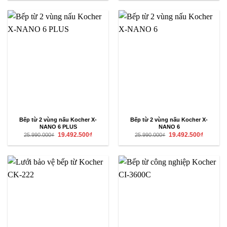
25.990.000₫.
là:
25.990.000₫.
là:
16.150.000₫.
19.492.50
Bếp từ 2 vùng nấu Kocher X-
Bếp từ 2 vùng nấu Kocher X-
NANO 6 PLUS
NANO 6
Giá
Giá
Giá
Giá
19.492.500
₫
19.492.500
₫
25.990.000
₫
25.990.000
₫
gốc
hiện
gốc
hiện
là:
tại
là:
tại
25.990.000₫.
là:
25.990.000₫.
là:
19.492.500₫.
19.492.50