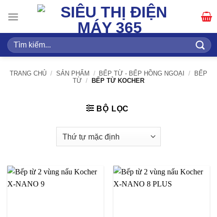
Bỏ
qua
nội
dung
Tìm
kiếm:
TRANG CHỦ
/
SẢN PHẨM
/
BẾP TỪ - BẾP HỒNG NGOẠI
/
BẾP
TỪ
/
BẾP TỪ KOCHER
BỘ LỌC