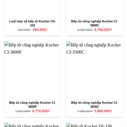
Lưới bảo vệ bếp từ Kocher CK-
Bếp từ công nghiệp Kocher CI-
222
3600C
Giá
Giá
Giá
Giá
450.000
₫
6.790.000
₫
600.000
₫
8.050.000
₫
gốc
hiện
gốc
hiện
là:
tại
là:
tại
600.000₫.
là:
8.050.000₫.
là:
450.000₫.
6.790.000₫
Bếp từ công nghiệp Kocher CI-
Bếp từ công nghiệp Kocher CI-
3600F
3500C
Giá
Giá
Giá
Giá
6.770.000
₫
5.860.000
₫
7.550.000
₫
7.350.000
₫
gốc
hiện
gốc
hiện
là:
tại
là:
tại
7.550.000₫.
là:
7.350.000₫.
là:
6.770.000₫.
5.860.000₫