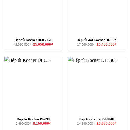
Bếp từ Kocher DI-866GE
Bếp từ đôi Kocher DI-733S
Giá
Giá
Giá
Giá
25.050.000
₫
13.450.000
₫
42.590.000
₫
17.500.000
₫
gốc
hiện
gốc
hiện
là:
tại
là:
tại
42.590.000₫.
là:
17.500.000₫.
là:
25.050.000₫.
13.450.00
Bếp từ Kocher DI-633
Bếp từ Kocher DI-336H
Giá
Giá
Giá
Giá
9.150.000
₫
10.650.000
₫
9.990.000
₫
14.690.000
₫
gốc
hiện
gốc
hiện
là:
tại
là:
tại