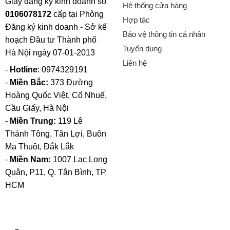
Giấy đăng ký kinh doanh số
Hệ thống cửa hàng
0106078172
cấp tại Phòng
Hợp tác
Đăng ký kinh doanh - Sở kế
Bảo vệ thông tin cá nhân
hoạch Đầu tư Thành phố
Tuyển dụng
Hà Nội ngày 07-01-2013
Liên hệ
-
Hotline
: 0974329191
-
Miền Bắc:
373 Đường
Hoàng Quốc Việt, Cổ Nhuế,
Cầu Giấy, Hà Nội
-
Miền Trung:
119 Lê
Thánh Tông, Tân Lợi, Buôn
Ma Thuột, Đắk Lắk
-
Miền Nam:
1007 Lạc Long
Quân, P11, Q. Tân Bình, TP
HCM