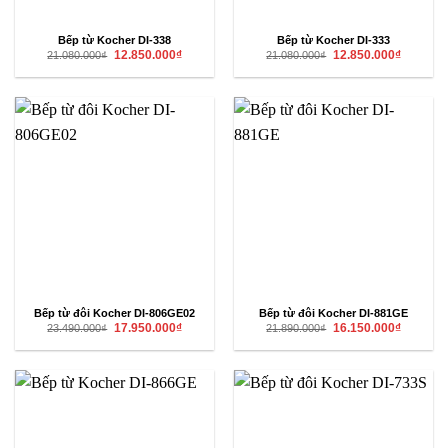
Bếp từ Kocher DI-338
Bếp từ Kocher DI-333
Giá
Giá
Giá
Giá
12.850.000
₫
12.850.000
₫
21.080.000
₫
21.080.000
₫
gốc
hiện
gốc
hiện
là:
tại
là:
tại
21.080.000₫.
là:
21.080.000₫.
là:
12.850.000₫.
12.850.00
Bếp từ đôi Kocher DI-806GE02
Bếp từ đôi Kocher DI-881GE
Giá
Giá
Giá
Giá
17.950.000
₫
16.150.000
₫
23.490.000
₫
21.890.000
₫
gốc
hiện
gốc
hiện
là:
tại
là:
tại
23.490.000₫.
là:
21.890.000₫.
là:
17.950.000₫.
16.150.00