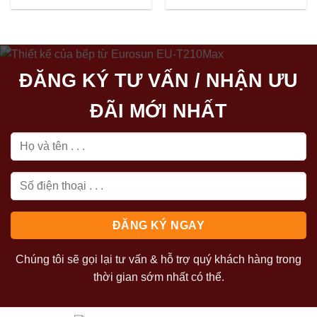
gốc
hiện
22.890.000₫.
là:
là:
tại
18.660.00
28.290.000₫.
là:
20.150.000₫.
ĐĂNG KÝ TƯ VẤN / NHẬN ƯU
ĐÃI MỚI NHẤT
Chúng tôi sẽ gọi lại tư vấn & hỗ trợ quý khách hàng trong
thời gian sớm nhất có thể.