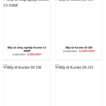
Bếp từ công nghiệp Kocher CI-
Bếp từ Kocher DI-339
Giá
Giá
3500F
12.850.000
₫
21.080.000
₫
gốc
hiện
Giá
Giá
5.590.000
₫
6.550.000
₫
là:
tại
gốc
hiện
21.080.000₫.
là:
là:
tại
12.850.00
6.550.000₫.
là:
5.590.000₫.