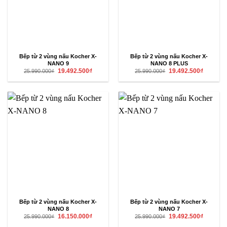
Bếp từ 2 vùng nấu Kocher X-
Bếp từ 2 vùng nấu Kocher X-
NANO 9
NANO 8 PLUS
Giá
Giá
Giá
Giá
19.492.500
₫
19.492.500
₫
25.990.000
₫
25.990.000
₫
gốc
hiện
gốc
hiện
là:
tại
là:
tại
25.990.000₫.
là:
25.990.000₫.
là:
19.492.500₫.
19.492.50
Bếp từ 2 vùng nấu Kocher X-
Bếp từ 2 vùng nấu Kocher X-
NANO 8
NANO 7
Giá
Giá
Giá
Giá
16.150.000
₫
19.492.500
₫
25.990.000
₫
25.990.000
₫
gốc
hiện
gốc
hiện
là:
tại
là:
tại