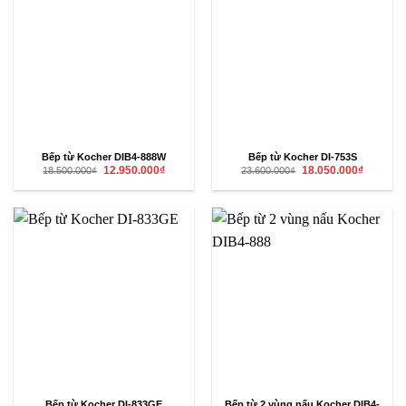
Bếp từ Kocher DIB4-888W
Bếp từ Kocher DI-753S
Giá
Giá
Giá
Giá
12.950.000
₫
18.050.000
₫
18.500.000
₫
23.600.000
₫
gốc
hiện
gốc
hiện
là:
tại
là:
tại
18.500.000₫.
là:
23.600.000₫.
là:
12.950.000₫.
18.050.00
Bếp từ Kocher DI-833GE
Bếp từ 2 vùng nấu Kocher DIB4-