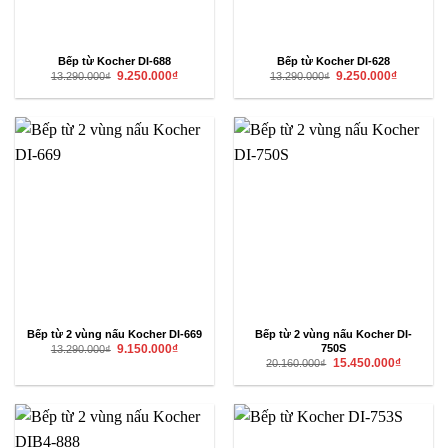
Bếp từ Kocher DI-688
Bếp từ Kocher DI-628
Giá
Giá
Giá
Giá
9.250.000
₫
9.250.000
₫
13.290.000
₫
13.290.000
₫
gốc
hiện
gốc
hiện
là:
tại
là:
tại
13.290.000₫.
là:
13.290.000₫.
là:
9.250.000₫.
9.250.000₫
Bếp từ 2 vùng nấu Kocher DI-669
Bếp từ 2 vùng nấu Kocher DI-
Giá
Giá
750S
9.150.000
₫
13.290.000
₫
gốc
hiện
Giá
Giá
15.450.000
₫
20.160.000
₫
là:
tại
gốc
hiện
13.290.000₫.
là:
là:
tại
9.150.000₫.
20.160.000₫.
là:
15.450.00