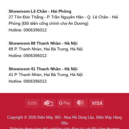
Showroom Cẩm Lệ - Đà Nẵng
Showroom Tân Bình - TP. HCM
652 Nguyễn Hữu Thọ, Khuê Trung, Cẩm Lệ, Đà Nẵng
Showroom Lê Chân - Hải Phòng
90 Đ. Cộng Hòa, Phường 4, Tân Bình, TP HCM
Hotline:
0906396012
27 Tôn Đức Thắng - P. Trần Nguyên Hãn - Q. Lê Chân - Hải
Hotline:
0906396012
Phòng (Đối diện cổng chính chợ An Dương)
Showroom Huế
Hotline:
0906396012
54 Hùng Vương, Phú Hội, Thành phố Huế, Thừa Thiên Huế
Hotline:
0906396012
Showroom 88 Thanh Nhàn - Hà Nội
88 P. Thanh Nhàn, Hai Bà Trưng, Hà Nội
Showroom Hà Tĩnh
Hotline:
0906396012
82 Quang Trung, Thạch Quý, Hà Tĩnh
Hotline:
0906396012
Showroom 41 Thanh Nhàn - Hà Nội
41 P. Thanh Nhàn, Hai Bà Trưng, Hà Nội
Showroom Quy Nhơn - Bình Định
Hotline:
0906396012
956 Trần Hưng Đạo, P, Thành phố Quy Nhơn, Bình Định
Hotline:
0906396012
Showroom Tây Sơn - Hà Nội
268 P. Tây Sơn, Trung Liệt, Đống Đa, Hà Nội
Hotline:
0906396012
Copyright © 2026 Điện Máy 365 - Mua Rẻ Dùng Lâu, Điện Máy Hàng
Showroom Khâm Thiên - Hà Nội
Đầu
398B Khâm Thiên, Thổ Quan, Đống Đa, Hà Nội
Website đang chạy thử nghiệm chờ đăng ký với Bộ công thương