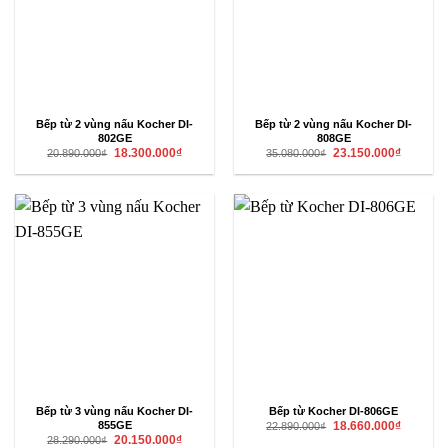
Bếp từ 2 vùng nấu Kocher DI-
Bếp từ 2 vùng nấu Kocher DI-
802GE
808GE
Giá
Giá
Giá
Giá
18.300.000
₫
23.150.000
₫
20.890.000
₫
35.080.000
₫
gốc
hiện
gốc
hiện
là:
tại
là:
tại
20.890.000₫.
là:
35.080.000₫.
là:
18.300.000₫.
23.150.00
Bếp từ 3 vùng nấu Kocher DI-
Bếp từ Kocher DI-806GE
Giá
Giá
855GE
18.660.000
₫
22.890.000
₫
gốc
hiện
Giá
Giá
20.150.000
₫
28.290.000
₫
là:
tại