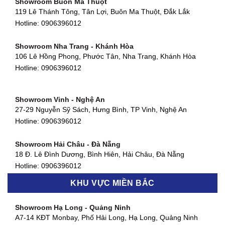
Showroom Buôn Ma Thuột
119 Lê Thánh Tông, Tân Lợi, Buôn Ma Thuột, Đắk Lắk
Showroom Thuận An - Bình Dương
Hotline:
0906396012
66 đường DT743, An Phú, Thuận An, Bình Dương
Hotline:
0906396012
Showroom Nha Trang - Khánh Hòa
106 Lê Hồng Phong, Phước Tân, Nha Trang, Khánh Hòa
Showroom Quận 11 - TP. HCM
Hotline:
0906396012
1411 Đường 3/2, Phường 16, Quận 11, TP. HCM
Hotline:
0906396012
Showroom Vinh - Nghệ An
Showroom Quận 4 - TP. HCM
27-29 Nguyễn Sỹ Sách, Hưng Bình, TP Vinh, Nghệ An
127 Khánh Hội, Phường 3, Quận 4,TP. HCM
Hotline:
0906396012
Hotline:
0906396012
Showroom Hải Châu - Đà Nẵng
Showroom Quận 7 - TP. HCM
18 Đ. Lê Đình Dương, Bình Hiên, Hải Châu, Đà Nẵng
877 Huỳnh Tấn Phát, Phú Thuận, Quận 7, TP HCM
Hotline:
0906396012
Hotline:
0906396012
KHU VỰC MIỀN BẮC
Showroom Thanh Khê - Đà Nẵng
Showroom Gò Vấp - TP. HCM
475 Điện Biên Phủ, Thanh Khê Đông, Thanh Khê, Đà Nẵng
Showroom Hạ Long - Quảng Ninh
580 Phan Văn Trị, Phường 7, Quận 5, TP HCM
Hotline:
0906396012
A7-14 KĐT Monbay, Phố Hải Long, Hạ Long, Quảng Ninh
Hotline:
0906396012