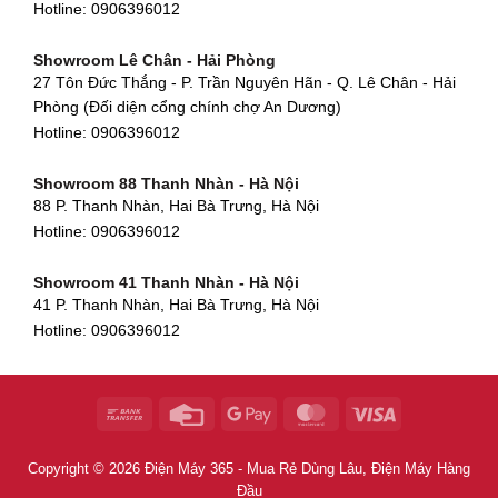
Hotline:
0906396012
Showroom Cẩm Lệ - Đà Nẵng
Showroom Tân Bình - TP. HCM
652 Nguyễn Hữu Thọ, Khuê Trung, Cẩm Lệ, Đà Nẵng
Showroom Lê Chân - Hải Phòng
90 Đ. Cộng Hòa, Phường 4, Tân Bình, TP HCM
Hotline:
0906396012
27 Tôn Đức Thắng - P. Trần Nguyên Hãn - Q. Lê Chân - Hải
Hotline:
0906396012
Phòng (Đối diện cổng chính chợ An Dương)
Showroom Huế
Hotline:
0906396012
54 Hùng Vương, Phú Hội, Thành phố Huế, Thừa Thiên Huế
Hotline:
0906396012
Showroom 88 Thanh Nhàn - Hà Nội
88 P. Thanh Nhàn, Hai Bà Trưng, Hà Nội
Showroom Hà Tĩnh
Hotline:
0906396012
82 Quang Trung, Thạch Quý, Hà Tĩnh
Hotline:
0906396012
Showroom 41 Thanh Nhàn - Hà Nội
41 P. Thanh Nhàn, Hai Bà Trưng, Hà Nội
Showroom Quy Nhơn - Bình Định
Hotline:
0906396012
956 Trần Hưng Đạo, P, Thành phố Quy Nhơn, Bình Định
Hotline:
0906396012
Showroom Tây Sơn - Hà Nội
268 P. Tây Sơn, Trung Liệt, Đống Đa, Hà Nội
Hotline:
0906396012
Copyright © 2026 Điện Máy 365 - Mua Rẻ Dùng Lâu, Điện Máy Hàng
Showroom Khâm Thiên - Hà Nội
Đầu