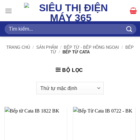
Bỏ
qua
nội
dung
Tìm
kiếm:
TRANG CHỦ
/
SẢN PHẨM
/
BẾP TỪ - BẾP HỒNG NGOẠI
/
BẾP
TỪ
/
BẾP TỪ CATA
BỘ LỌC