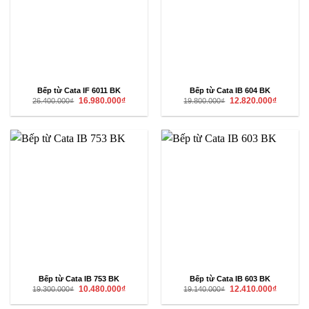
Bếp từ Cata IF 6011 BK
Bếp từ Cata IB 604 BK
Giá
Giá
Giá
Giá
16.980.000
₫
12.820.000
₫
26.400.000
₫
19.800.000
₫
gốc
hiện
gốc
hiện
là:
tại
là:
tại
26.400.000₫.
là:
19.800.000₫.
là:
16.980.000₫.
12.820.00
Bếp từ Cata IB 753 BK
Bếp từ Cata IB 603 BK
Giá
Giá
Giá
Giá
10.480.000
₫
12.410.000
₫
19.300.000
₫
19.140.000
₫
gốc
hiện
gốc
hiện
là:
tại
là:
tại