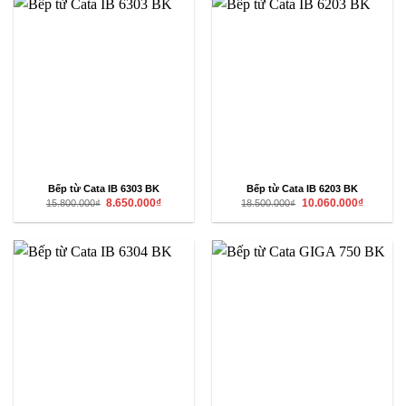
Bếp từ Cata IB 6303 BK
Bếp từ Cata IB 6203 BK
Giá
Giá
Giá
Giá
8.650.000
₫
10.060.000
₫
15.800.000
₫
18.500.000
₫
gốc
hiện
gốc
hiện
là:
tại
là:
tại
15.800.000₫.
là:
18.500.000₫.
là:
8.650.000₫.
10.060.00