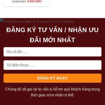
Giá
Giá
9.950.000
₫
12.000.000
₫
gốc
hiện
là:
tại
12.000.000₫.
là:
9.950.000₫.
ĐĂNG KÝ TƯ VẤN / NHẬN ƯU
ĐÃI MỚI NHẤT
Chúng tôi sẽ gọi lại tư vấn & hỗ trợ quý khách hàng trong
thời gian sớm nhất có thể.