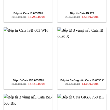
Bếp từ Cata IB 603 WH
Bếp từ Cata IB 772
Giá
Giá
Giá
Giá
13.240.000
₫
12.130.000
₫
20.460.000
₫
20.550.000
₫
gốc
hiện
gốc
hiện
là:
tại
là:
tại
20.460.000₫.
là:
20.550.000₫.
là:
13.240.000₫.
12.130.00
Bếp từ Cata ISB 603 WH
Bếp từ 3 vùng nấu Cata IB 6030 X
Giá
Giá
Giá
Giá
16.150.000
₫
14.000.000
₫
25.080.000
₫
21.670.000
₫
gốc
hiện
gốc
hiện
là:
tại
là:
tại
25.080.000₫.
là:
21.670.000₫.
là:
16.150.000₫.
14.000.00