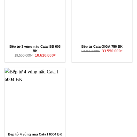
Bếp từ 3 vùng nấu Cata ISB 603
Bếp từ Cata GIGA 750 BK
Giá
Giá
BK
33.550.000
₫
52.800.000
₫
gốc
hiện
Giá
Giá
10.610.000
₫
19.550.000
₫
là:
tại
gốc
hiện
52.800.000₫.
là:
là:
tại
33.550.00
19.550.000₫.
là:
10.610.000₫.
Bếp từ 4 vùng nấu Cata I 6004 BK