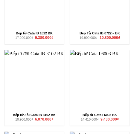
Bếp từ Cata IB 1822 BK
Bếp Từ Cata IB 0722 – BK
Giá
Giá
Giá
Giá
9.380.000
₫
10.800.000
₫
17.200.000
₫
19.900.000
₫
gốc
hiện
gốc
hiện
là:
tại
là:
tại
17.200.000₫.
là:
19.900.000₫.
là:
9.380.000₫.
10.800.00
Bếp từ đôi Cata IB 3102 BK
Bếp từ Cata I 6003 BK
Giá
Giá
Giá
Giá
6.070.000
₫
9.430.000
₫
10.900.000
₫
14.410.000
₫
gốc
hiện
gốc
hiện
là:
tại
là:
tại
10.900.000₫.
là:
14.410.000₫.
là:
6.070.000₫.
9.430.000₫