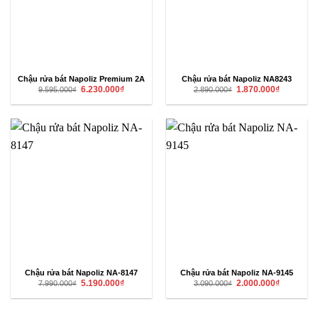
Chậu rửa bát Napoliz Premium 2A
Chậu rửa bát Napoliz NA8243
Giá
Giá
Giá
Giá
6.230.000
₫
1.870.000
₫
9.595.000
₫
2.890.000
₫
gốc
hiện
gốc
hiện
là:
tại
là:
tại
9.595.000₫.
là:
2.890.000₫.
là:
6.230.000₫.
1.870.000₫
Chậu rửa bát Napoliz NA-8147
Chậu rửa bát Napoliz NA-9145
Giá
Giá
Giá
Giá
5.190.000
₫
2.000.000
₫
7.990.000
₫
3.090.000
₫
gốc
hiện
gốc
hiện
là:
tại
là:
tại
7.990.000₫.
là:
3.090.000₫.
là:
5.190.000₫.
2.000.000₫