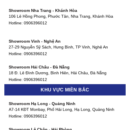
66 đường DT743, An Phú, Thuận An, Bình Dương
Hotline:
0906396012
Showroom Nha Trang - Khánh Hòa
106 Lê Hồng Phong, Phước Tân, Nha Trang, Khánh Hòa
Showroom Quận 11 - TP. HCM
Hotline:
0906396012
1411 Đường 3/2, Phường 16, Quận 11, TP. HCM
Hotline:
0906396012
Showroom Vinh - Nghệ An
Showroom Quận 4 - TP. HCM
27-29 Nguyễn Sỹ Sách, Hưng Bình, TP Vinh, Nghệ An
127 Khánh Hội, Phường 3, Quận 4,TP. HCM
Hotline:
0906396012
Hotline:
0906396012
Showroom Hải Châu - Đà Nẵng
Showroom Quận 7 - TP. HCM
18 Đ. Lê Đình Dương, Bình Hiên, Hải Châu, Đà Nẵng
877 Huỳnh Tấn Phát, Phú Thuận, Quận 7, TP HCM
Hotline:
0906396012
Hotline:
0906396012
KHU VỰC MIỀN BẮC
Showroom Thanh Khê - Đà Nẵng
Showroom Gò Vấp - TP. HCM
475 Điện Biên Phủ, Thanh Khê Đông, Thanh Khê, Đà Nẵng
Showroom Hạ Long - Quảng Ninh
580 Phan Văn Trị, Phường 7, Quận 5, TP HCM
Hotline:
0906396012
A7-14 KĐT Monbay, Phố Hải Long, Hạ Long, Quảng Ninh
Hotline:
0906396012
Hotline:
0906396012
Showroom Cẩm Lệ - Đà Nẵng
Showroom Tân Bình - TP. HCM
652 Nguyễn Hữu Thọ, Khuê Trung, Cẩm Lệ, Đà Nẵng
Showroom Lê Chân - Hải Phòng
90 Đ. Cộng Hòa, Phường 4, Tân Bình, TP HCM