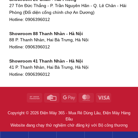
Hotline:
0906396012
27 Tôn Đức Thắng - P. Trần Nguyên Hãn - Q. Lê Chân - Hải
Hotline:
0906396012
Phòng (Đối diện cổng chính chợ An Dương)
Showroom Huế
Hotline:
0906396012
54 Hùng Vương, Phú Hội, Thành phố Huế, Thừa Thiên Huế
Hotline:
0906396012
Showroom 88 Thanh Nhàn - Hà Nội
88 P. Thanh Nhàn, Hai Bà Trưng, Hà Nội
Showroom Hà Tĩnh
Hotline:
0906396012
82 Quang Trung, Thạch Quý, Hà Tĩnh
Hotline:
0906396012
Showroom 41 Thanh Nhàn - Hà Nội
41 P. Thanh Nhàn, Hai Bà Trưng, Hà Nội
Showroom Quy Nhơn - Bình Định
Hotline:
0906396012
956 Trần Hưng Đạo, P, Thành phố Quy Nhơn, Bình Định
Hotline:
0906396012
Showroom Tây Sơn - Hà Nội
268 P. Tây Sơn, Trung Liệt, Đống Đa, Hà Nội
Hotline:
0906396012
Copyright © 2026 Điện Máy 365 - Mua Rẻ Dùng Lâu, Điện Máy Hàng
Showroom Khâm Thiên - Hà Nội
Đầu
398B Khâm Thiên, Thổ Quan, Đống Đa, Hà Nội
Website đang chạy thử nghiệm chờ đăng ký với Bộ công thương
Hotline:
0906396012