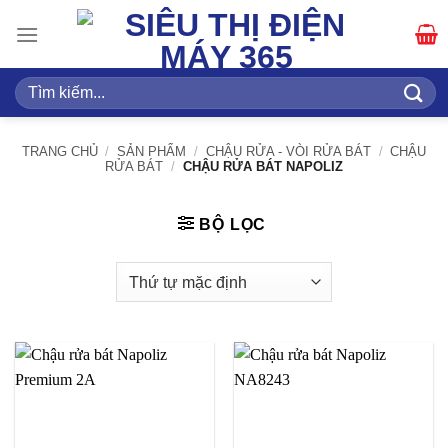
Bỏ
qua
nội
dung
Tìm
kiếm:
TRANG CHỦ
/
SẢN PHẨM
/
CHẬU RỬA - VÒI RỬA BÁT
/
CHẬU
RỬA BÁT
/
CHẬU RỬA BÁT NAPOLIZ
BỘ LỌC