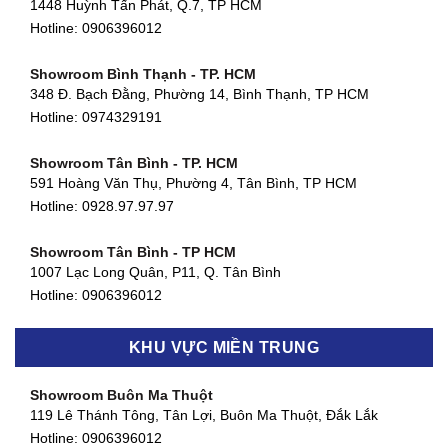
1448 Huỳnh Tấn Phát, Q.7, TP HCM
Hotline:
0906396012
Showroom Bình Thạnh - TP. HCM
348 Đ. Bạch Đằng, Phường 14, Bình Thạnh, TP HCM
Hotline:
0974329191
Showroom Tân Bình - TP. HCM
591 Hoàng Văn Thụ, Phường 4, Tân Bình, TP HCM
Hotline: 0928.97.97.97
Showroom Tân Bình - TP HCM
1007 Lạc Long Quân, P11, Q. Tân Bình
Hotline:
0906396012
Showroom Biên Hòa - Đồng Nai
KHU VỰC MIỀN TRUNG
452 Nguyễn Ái Quốc, Tân Tiến, TP. Biên Hòa, Đồng Nai
Hotline:
0906396012
Showroom Buôn Ma Thuột
119 Lê Thánh Tông, Tân Lợi, Buôn Ma Thuột, Đắk Lắk
Showroom Thuận An - Bình Dương
Hotline:
0906396012