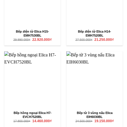
Bếp điện từ Elica H15-
Bếp điện từ Elica H14-
EMH7530BL
EMH7520BL
Giá
Giá
Giá
Giá
22.920.000
₫
21.250.000
₫
29.890.000
₫
27.500.000
₫
gốc
hiện
gốc
hiện
là:
tại
là:
tại
29.890.000₫.
là:
27.500.000₫.
là:
22.920.000₫.
21.250.00
Bếp hồng ngoại Elica H7-
Bếp từ 3 vùng nấu Elica
EVCH7520BL
EIH6030BL
Giá
Giá
Giá
Giá
14.460.000
₫
19.150.000
₫
17.800.000
₫
24.500.000
₫
gốc
hiện
gốc
hiện
là:
tại
là:
tại