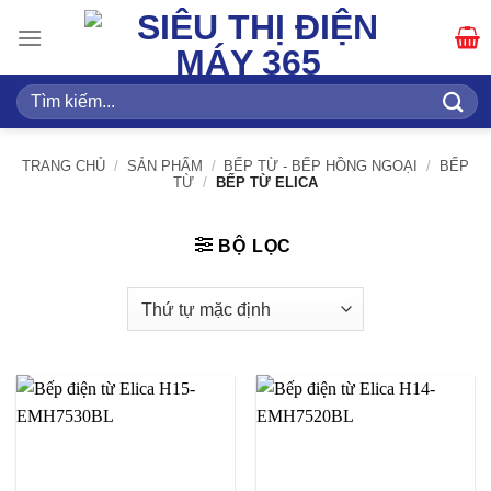
Bỏ
qua
nội
dung
Tìm
kiếm:
TRANG CHỦ
/
SẢN PHẨM
/
BẾP TỪ - BẾP HỒNG NGOẠI
/
BẾP
TỪ
/
BẾP TỪ ELICA
BỘ LỌC