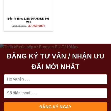
Bếp từ Elica LIEN DIAMOND 805
WH
Giá
Giá
47.250.000
₫
62.000.000
₫
gốc
hiện
là:
tại
62.000.000₫.
là:
47.250.000₫.
ĐĂNG KÝ TƯ VẤN / NHẬN ƯU
ĐÃI MỚI NHẤT