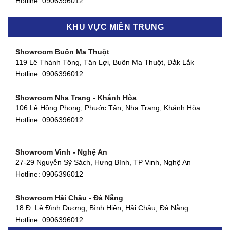
Hotline:
0906396012
Showroom Biên Hòa - Đồng Nai
KHU VỰC MIỀN TRUNG
452 Nguyễn Ái Quốc, Tân Tiến, TP. Biên Hòa, Đồng Nai
Hotline:
0906396012
Showroom Buôn Ma Thuột
119 Lê Thánh Tông, Tân Lợi, Buôn Ma Thuột, Đắk Lắk
Showroom Thuận An - Bình Dương
Hotline:
0906396012
66 đường DT743, An Phú, Thuận An, Bình Dương
Hotline:
0906396012
Showroom Nha Trang - Khánh Hòa
106 Lê Hồng Phong, Phước Tân, Nha Trang, Khánh Hòa
Showroom Quận 11 - TP. HCM
Hotline:
0906396012
1411 Đường 3/2, Phường 16, Quận 11, TP. HCM
Hotline:
0906396012
Showroom Vinh - Nghệ An
Showroom Quận 4 - TP. HCM
27-29 Nguyễn Sỹ Sách, Hưng Bình, TP Vinh, Nghệ An
127 Khánh Hội, Phường 3, Quận 4,TP. HCM
Hotline:
0906396012
Hotline:
0906396012
Showroom Hải Châu - Đà Nẵng
Showroom Quận 7 - TP. HCM
18 Đ. Lê Đình Dương, Bình Hiên, Hải Châu, Đà Nẵng
877 Huỳnh Tấn Phát, Phú Thuận, Quận 7, TP HCM
Hotline:
0906396012
Hotline:
0906396012