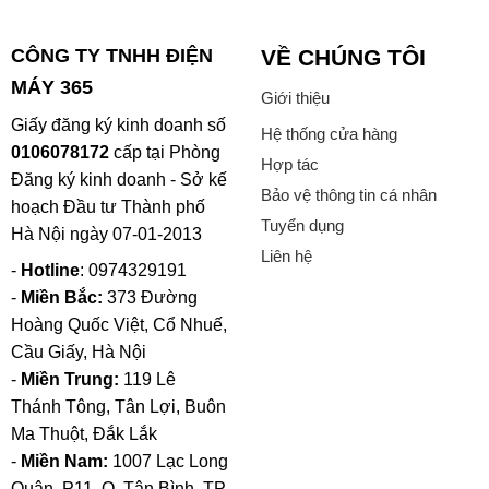
CÔNG TY TNHH ĐIỆN
VỀ CHÚNG TÔI
MÁY 365
Giới thiệu
Giấy đăng ký kinh doanh số
Hệ thống cửa hàng
0106078172
cấp tại Phòng
Hợp tác
Đăng ký kinh doanh - Sở kế
Bảo vệ thông tin cá nhân
hoạch Đầu tư Thành phố
Tuyển dụng
Hà Nội ngày 07-01-2013
Liên hệ
-
Hotline
: 0974329191
-
Miền Bắc:
373 Đường
Hoàng Quốc Việt, Cổ Nhuế,
Cầu Giấy, Hà Nội
-
Miền Trung:
119 Lê
Thánh Tông, Tân Lợi, Buôn
Ma Thuột, Đắk Lắk
-
Miền Nam:
1007 Lạc Long
Quân, P11, Q. Tân Bình, TP