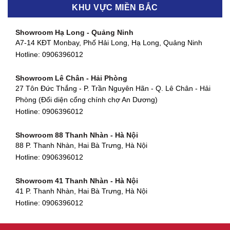
KHU VỰC MIỀN BẮC
Showroom Thanh Khê - Đà Nẵng
Showroom Gò Vấp - TP. HCM
475 Điện Biên Phủ, Thanh Khê Đông, Thanh Khê, Đà Nẵng
Showroom Hạ Long - Quảng Ninh
580 Phan Văn Trị, Phường 7, Quận 5, TP HCM
Hotline:
0906396012
A7-14 KĐT Monbay, Phố Hải Long, Hạ Long, Quảng Ninh
Hotline:
0906396012
Hotline:
0906396012
Showroom Cẩm Lệ - Đà Nẵng
Showroom Tân Bình - TP. HCM
652 Nguyễn Hữu Thọ, Khuê Trung, Cẩm Lệ, Đà Nẵng
Showroom Lê Chân - Hải Phòng
90 Đ. Cộng Hòa, Phường 4, Tân Bình, TP HCM
Hotline:
0906396012
27 Tôn Đức Thắng - P. Trần Nguyên Hãn - Q. Lê Chân - Hải
Hotline:
0906396012
Phòng (Đối diện cổng chính chợ An Dương)
Showroom Huế
Hotline:
0906396012
54 Hùng Vương, Phú Hội, Thành phố Huế, Thừa Thiên Huế
Hotline:
0906396012
Showroom 88 Thanh Nhàn - Hà Nội
88 P. Thanh Nhàn, Hai Bà Trưng, Hà Nội
Showroom Hà Tĩnh
Hotline:
0906396012
82 Quang Trung, Thạch Quý, Hà Tĩnh
Hotline:
0906396012
Showroom 41 Thanh Nhàn - Hà Nội
41 P. Thanh Nhàn, Hai Bà Trưng, Hà Nội
Showroom Quy Nhơn - Bình Định
Hotline:
0906396012
956 Trần Hưng Đạo, P, Thành phố Quy Nhơn, Bình Định
Hotline:
0906396012
Showroom Tây Sơn - Hà Nội