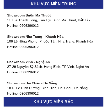
Showroom Biên Hòa - Đồng Nai
KHU VỰC MIỀN TRUNG
452 Nguyễn Ái Quốc, Tân Tiến, TP. Biên Hòa, Đồng Nai
Hotline:
0906396012
Showroom Buôn Ma Thuột
119 Lê Thánh Tông, Tân Lợi, Buôn Ma Thuột, Đắk Lắk
Showroom Thuận An - Bình Dương
Hotline:
0906396012
66 đường DT743, An Phú, Thuận An, Bình Dương
Hotline:
0906396012
Showroom Nha Trang - Khánh Hòa
106 Lê Hồng Phong, Phước Tân, Nha Trang, Khánh Hòa
Showroom Quận 11 - TP. HCM
Hotline:
0906396012
1411 Đường 3/2, Phường 16, Quận 11, TP. HCM
Hotline:
0906396012
Showroom Vinh - Nghệ An
Showroom Quận 4 - TP. HCM
27-29 Nguyễn Sỹ Sách, Hưng Bình, TP Vinh, Nghệ An
127 Khánh Hội, Phường 3, Quận 4,TP. HCM
Hotline:
0906396012
Hotline:
0906396012
Showroom Hải Châu - Đà Nẵng
Showroom Quận 7 - TP. HCM
18 Đ. Lê Đình Dương, Bình Hiên, Hải Châu, Đà Nẵng
877 Huỳnh Tấn Phát, Phú Thuận, Quận 7, TP HCM
Hotline:
0906396012
Hotline:
0906396012
KHU VỰC MIỀN BẮC
Showroom Thanh Khê - Đà Nẵng