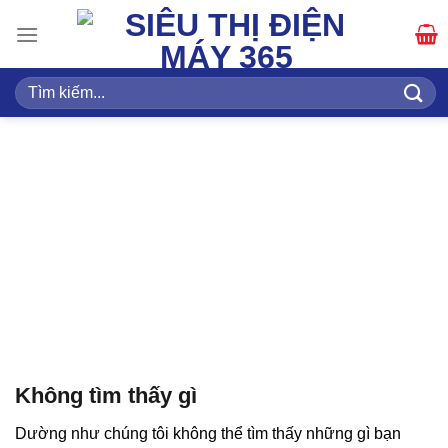
Bỏ
qua
nội
dung
Tìm
kiếm:
LƯU TRỮ DANH MỤC:
CỬA HÀNG GẦN
NHẤT
Không tìm thấy gì
Dường như chúng tôi không thể tìm thấy những gì bạn