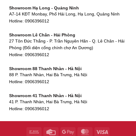
Showroom Gò Vấp - TP. HCM
475 Điện Biên Phủ, Thanh Khê Đông, Thanh Khê, Đà Nẵng
Showroom Hạ Long - Quảng Ninh
580 Phan Văn Trị, Phường 7, Quận 5, TP HCM
Hotline:
0906396012
A7-14 KĐT Monbay, Phố Hải Long, Hạ Long, Quảng Ninh
Hotline:
0906396012
Hotline:
0906396012
Showroom Cẩm Lệ - Đà Nẵng
Showroom Tân Bình - TP. HCM
652 Nguyễn Hữu Thọ, Khuê Trung, Cẩm Lệ, Đà Nẵng
Showroom Lê Chân - Hải Phòng
90 Đ. Cộng Hòa, Phường 4, Tân Bình, TP HCM
Hotline:
0906396012
27 Tôn Đức Thắng - P. Trần Nguyên Hãn - Q. Lê Chân - Hải
Hotline:
0906396012
Phòng (Đối diện cổng chính chợ An Dương)
Showroom Huế
Hotline:
0906396012
54 Hùng Vương, Phú Hội, Thành phố Huế, Thừa Thiên Huế
Hotline:
0906396012
Showroom 88 Thanh Nhàn - Hà Nội
88 P. Thanh Nhàn, Hai Bà Trưng, Hà Nội
Showroom Hà Tĩnh
Hotline:
0906396012
82 Quang Trung, Thạch Quý, Hà Tĩnh
Hotline:
0906396012
Showroom 41 Thanh Nhàn - Hà Nội
41 P. Thanh Nhàn, Hai Bà Trưng, Hà Nội
Showroom Quy Nhơn - Bình Định
Hotline:
0906396012
956 Trần Hưng Đạo, P, Thành phố Quy Nhơn, Bình Định
Hotline:
0906396012
Showroom Tây Sơn - Hà Nội
268 P. Tây Sơn, Trung Liệt, Đống Đa, Hà Nội
Hotline:
0906396012