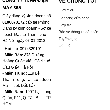
CÔNG TY TNHH ĐIỆN
VỀ CHÚNG TÔI
MÁY 365
Giới thiệu
Giấy đăng ký kinh doanh số
Hệ thống cửa hàng
0106078172
cấp tại Phòng
Hợp tác
Đăng ký kinh doanh - Sở kế
Bảo vệ thông tin cá nhân
hoạch Đầu tư Thành phố
Tuyển dụng
Hà Nội ngày 07-01-2013
Liên hệ
-
Hotline
: 0974329191
-
Miền Bắc:
373 Đường
Hoàng Quốc Việt, Cổ Nhuế,
Cầu Giấy, Hà Nội
-
Miền Trung:
119 Lê
Thánh Tông, Tân Lợi, Buôn
Ma Thuột, Đắk Lắk
-
Miền Nam:
1007 Lạc Long
Quân, P11, Q. Tân Bình, TP
HCM