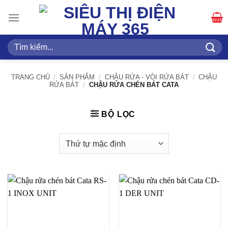
Bỏ
qua
nội
dung
Tìm
kiếm:
TRANG CHỦ
/
SẢN PHẨM
/
CHẬU RỬA - VÒI RỬA BÁT
/
CHẬU
RỬA BÁT
/
CHẬU RỬA CHÉN BÁT CATA
BỘ LỌC