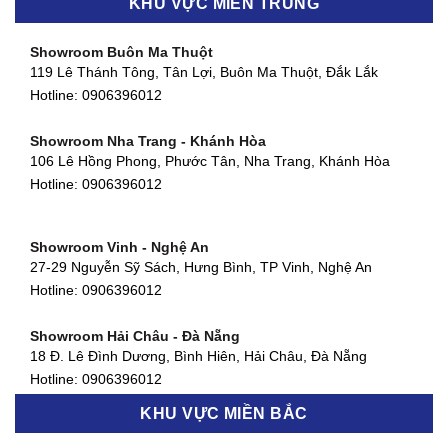
KHU VỰC MIỀN TRUNG
452 Nguyễn Ái Quốc, Tân Tiến, TP. Biên Hòa, Đồng Nai
Hotline:
0906396012
Showroom Buôn Ma Thuột
119 Lê Thánh Tông, Tân Lợi, Buôn Ma Thuột, Đắk Lắk
Showroom Thuận An - Bình Dương
Hotline:
0906396012
66 đường DT743, An Phú, Thuận An, Bình Dương
Hotline:
0906396012
Showroom Nha Trang - Khánh Hòa
106 Lê Hồng Phong, Phước Tân, Nha Trang, Khánh Hòa
Showroom Quận 11 - TP. HCM
Hotline:
0906396012
1411 Đường 3/2, Phường 16, Quận 11, TP. HCM
Hotline:
0906396012
Showroom Vinh - Nghệ An
Showroom Quận 4 - TP. HCM
27-29 Nguyễn Sỹ Sách, Hưng Bình, TP Vinh, Nghệ An
127 Khánh Hội, Phường 3, Quận 4,TP. HCM
Hotline:
0906396012
Hotline:
0906396012
Showroom Hải Châu - Đà Nẵng
Showroom Quận 7 - TP. HCM
18 Đ. Lê Đình Dương, Bình Hiên, Hải Châu, Đà Nẵng
877 Huỳnh Tấn Phát, Phú Thuận, Quận 7, TP HCM
Hotline:
0906396012
Hotline:
0906396012
KHU VỰC MIỀN BẮC
Showroom Thanh Khê - Đà Nẵng
Showroom Gò Vấp - TP. HCM
475 Điện Biên Phủ, Thanh Khê Đông, Thanh Khê, Đà Nẵng