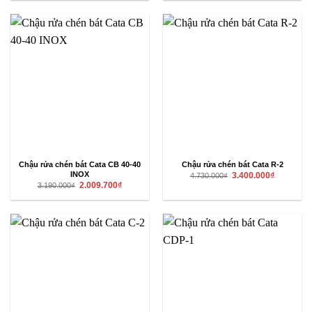
2.887.500₫
4.510.000₫.
là:
3.300.000₫.
Chậu rửa chén bát Cata CB 40-40
Chậu rửa chén bát Cata R-2
Giá
Giá
INOX
3.400.000
₫
4.730.000
₫
gốc
hiện
Giá
Giá
2.009.700
₫
3.190.000
₫
là:
tại
gốc
hiện
4.730.000₫.
là:
là:
tại
3.400.000₫
3.190.000₫.
là:
2.009.700₫.