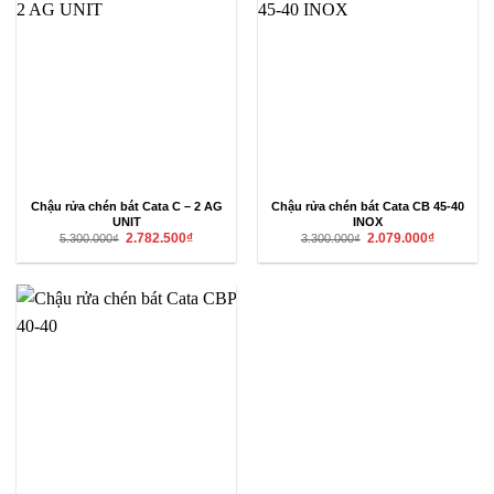
Chậu rửa chén bát Cata C – 2 AG
Chậu rửa chén bát Cata CB 45-40
UNIT
INOX
Giá
Giá
Giá
Giá
2.782.500
₫
2.079.000
₫
5.300.000
₫
3.300.000
₫
gốc
hiện
gốc
hiện
là:
tại
là:
tại
5.300.000₫.
là:
3.300.000₫.
là:
2.782.500₫.
2.079.000₫