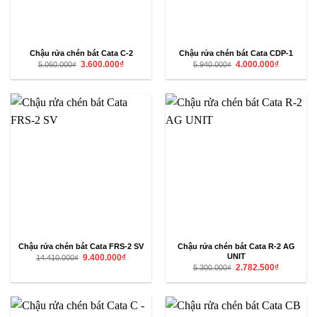
Chậu rửa chén bát Cata C-2
Chậu rửa chén bát Cata CDP-1
Giá
Giá
Giá
Giá
3.600.000
₫
4.000.000
₫
5.060.000
₫
5.940.000
₫
gốc
hiện
gốc
hiện
là:
tại
là:
tại
5.060.000₫.
là:
5.940.000₫.
là:
3.600.000₫.
4.000.000₫
Chậu rửa chén bát Cata FRS-2 SV
Chậu rửa chén bát Cata R-2 AG
Giá
Giá
UNIT
9.400.000
₫
14.410.000
₫
gốc
hiện
Giá
Giá
2.782.500
₫
5.300.000
₫
là:
tại
gốc
hiện
14.410.000₫.
là:
là:
tại
9.400.000₫.
5.300.000₫.
là:
2.782.500₫