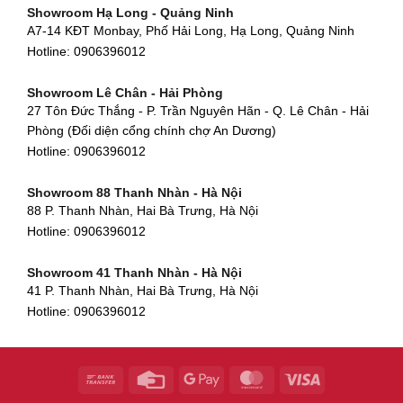
Showroom Hạ Long - Quảng Ninh
580 Phan Văn Trị, Phường 7, Quận 5, TP HCM
Hotline:
0906396012
A7-14 KĐT Monbay, Phố Hải Long, Hạ Long, Quảng Ninh
Hotline:
0906396012
Hotline:
0906396012
Showroom Cẩm Lệ - Đà Nẵng
Showroom Tân Bình - TP. HCM
652 Nguyễn Hữu Thọ, Khuê Trung, Cẩm Lệ, Đà Nẵng
Showroom Lê Chân - Hải Phòng
90 Đ. Cộng Hòa, Phường 4, Tân Bình, TP HCM
Hotline:
0906396012
27 Tôn Đức Thắng - P. Trần Nguyên Hãn - Q. Lê Chân - Hải
Hotline:
0906396012
Phòng (Đối diện cổng chính chợ An Dương)
Showroom Huế
Hotline:
0906396012
54 Hùng Vương, Phú Hội, Thành phố Huế, Thừa Thiên Huế
Hotline:
0906396012
Showroom 88 Thanh Nhàn - Hà Nội
88 P. Thanh Nhàn, Hai Bà Trưng, Hà Nội
Showroom Hà Tĩnh
Hotline:
0906396012
82 Quang Trung, Thạch Quý, Hà Tĩnh
Hotline:
0906396012
Showroom 41 Thanh Nhàn - Hà Nội
41 P. Thanh Nhàn, Hai Bà Trưng, Hà Nội
Showroom Quy Nhơn - Bình Định
Hotline:
0906396012
956 Trần Hưng Đạo, P, Thành phố Quy Nhơn, Bình Định
Hotline:
0906396012
Showroom Tây Sơn - Hà Nội
268 P. Tây Sơn, Trung Liệt, Đống Đa, Hà Nội
Hotline:
0906396012