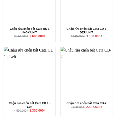
Chậu rửa chén bát Cata RS-1
Chậu rửa chén bát Cata CD-1
INOX UNIT
DER UNIT
Giá
Giá
Giá
Giá
2.600.000
₫
3.300.000
₫
3.190.000
₫
4.510.000
₫
gốc
hiện
gốc
hiện
là:
tại
là:
tại
3.190.000₫.
là:
4.510.000₫.
là:
2.600.000₫.
3.300.000₫
Chậu rửa chén bát Cata CD 1 –
Chậu rửa chén bát Cata CB-2
Giá
Giá
Left
2.887.500
₫
5.500.000
₫
gốc
hiện
Giá
Giá
3.300.000
₫
4.510.000
₫
là:
tại
gốc
hiện
5.500.000₫.
là:
là:
tại