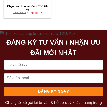
Chậu rửa chén bát Cata CBP 40-
40
Giá
Giá
1.890.000
₫
3.600.000
₫
gốc
hiện
là:
tại
3.600.000₫.
là:
1.890.000₫.
ĐĂNG KÝ TƯ VẤN / NHẬN ƯU
ĐÃI MỚI NHẤT
Chúng tôi sẽ gọi lại tư vấn & hỗ trợ quý khách hàng trong