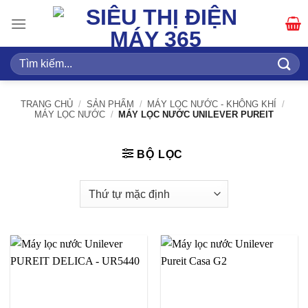
Bỏ
qua
nội
dung
Tìm
kiếm:
TRANG CHỦ
/
SẢN PHẨM
/
MÁY LỌC NƯỚC - KHÔNG KHÍ
/
MÁY LỌC NƯỚC
/
MÁY LỌC NƯỚC UNILEVER PUREIT
BỘ LỌC