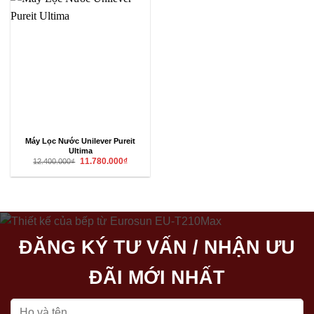
Máy Lọc Nước Unilever Pureit
Ultima
Giá
Giá
11.780.000
₫
12.400.000
₫
gốc
hiện
là:
tại
12.400.000₫.
là:
11.780.000₫.
ĐĂNG KÝ TƯ VẤN / NHẬN ƯU
ĐÃI MỚI NHẤT