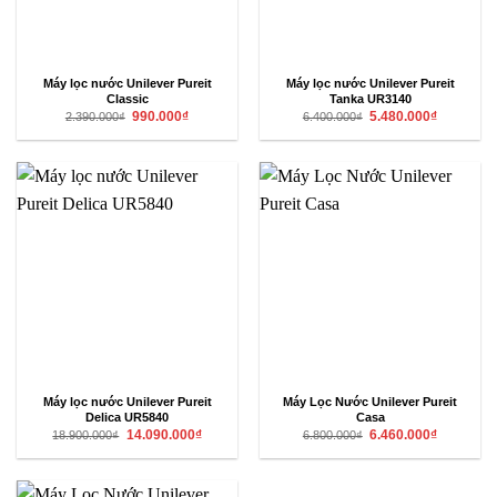
Máy lọc nước Unilever Pureit
Máy lọc nước Unilever Pureit
Classic
Tanka UR3140
Giá
Giá
Giá
Giá
990.000
₫
5.480.000
₫
2.390.000
₫
6.400.000
₫
gốc
hiện
gốc
hiện
là:
tại
là:
tại
2.390.000₫.
là:
6.400.000₫.
là:
990.000₫.
5.480.000₫
Máy lọc nước Unilever Pureit
Máy Lọc Nước Unilever Pureit
Delica UR5840
Casa
Giá
Giá
Giá
Giá
14.090.000
₫
6.460.000
₫
18.900.000
₫
6.800.000
₫
gốc
hiện
gốc
hiện
là:
tại
là:
tại
18.900.000₫.
là:
6.800.000₫.
là:
14.090.000₫.
6.460.000₫