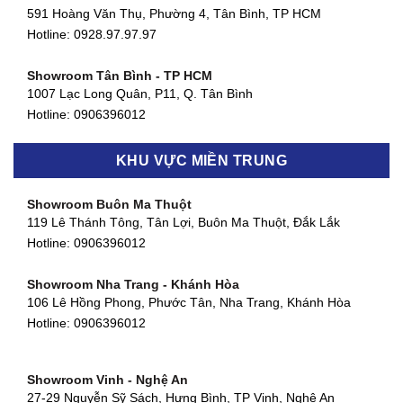
591 Hoàng Văn Thụ, Phường 4, Tân Bình, TP HCM
Hotline: 0928.97.97.97
Showroom Tân Bình - TP HCM
1007 Lạc Long Quân, P11, Q. Tân Bình
Hotline:
0906396012
Showroom Biên Hòa - Đồng Nai
KHU VỰC MIỀN TRUNG
452 Nguyễn Ái Quốc, Tân Tiến, TP. Biên Hòa, Đồng Nai
Hotline:
0906396012
Showroom Buôn Ma Thuột
119 Lê Thánh Tông, Tân Lợi, Buôn Ma Thuột, Đắk Lắk
Showroom Thuận An - Bình Dương
Hotline:
0906396012
66 đường DT743, An Phú, Thuận An, Bình Dương
Hotline:
0906396012
Showroom Nha Trang - Khánh Hòa
106 Lê Hồng Phong, Phước Tân, Nha Trang, Khánh Hòa
Showroom Quận 11 - TP. HCM
Hotline:
0906396012
1411 Đường 3/2, Phường 16, Quận 11, TP. HCM
Hotline:
0906396012
Showroom Vinh - Nghệ An
Showroom Quận 4 - TP. HCM
27-29 Nguyễn Sỹ Sách, Hưng Bình, TP Vinh, Nghệ An