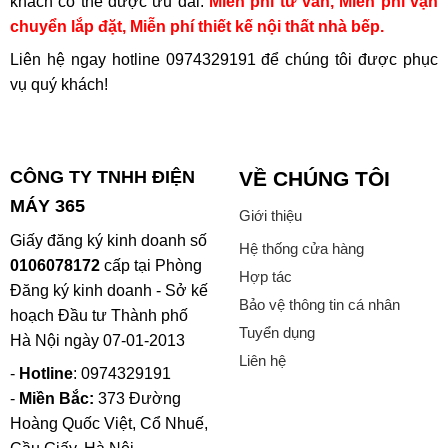
khách có thể được ưu đãi:
Miễn phí tư vấn, Miễn phí vận
chuyển lắp đặt, Miễn phí thiết kế nội thất nhà bếp.
Liên hệ ngay hotline
0974329191
để chúng tôi được phục
vụ quý khách!
CÔNG TY TNHH ĐIỆN
VỀ CHÚNG TÔI
MÁY 365
Giới thiệu
Giấy đăng ký kinh doanh số
Hệ thống cửa hàng
0106078172
cấp tại Phòng
Hợp tác
Đăng ký kinh doanh - Sở kế
Bảo vệ thông tin cá nhân
hoạch Đầu tư Thành phố
Tuyển dụng
Hà Nội ngày 07-01-2013
Liên hệ
-
Hotline
: 0974329191
-
Miền Bắc:
373 Đường
Hoàng Quốc Việt, Cổ Nhuế,