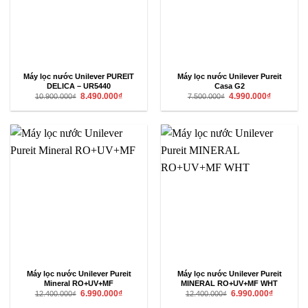
Máy lọc nước Unilever PUREIT
Máy lọc nước Unilever Pureit
DELICA – UR5440
Casa G2
Giá
Giá
Giá
Giá
8.490.000
₫
4.990.000
₫
10.900.000
₫
7.500.000
₫
gốc
hiện
gốc
hiện
là:
tại
là:
tại
10.900.000₫.
là:
7.500.000₫.
là:
8.490.000₫.
4.990.000₫
Máy lọc nước Unilever Pureit
Máy lọc nước Unilever Pureit
Mineral RO+UV+MF
MINERAL RO+UV+MF WHT
Giá
Giá
Giá
Giá
6.990.000
₫
6.990.000
₫
12.400.000
₫
12.400.000
₫
gốc
hiện
gốc
hiện
là:
tại
là:
tại