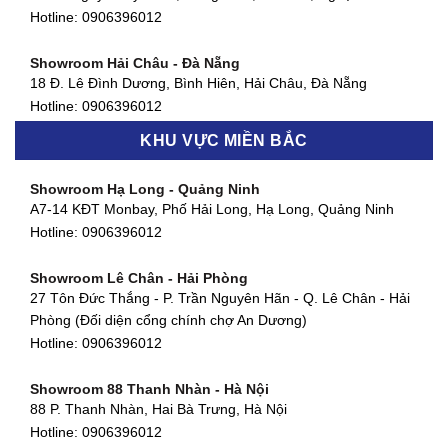
127 Khánh Hội, Phường 3, Quận 4,TP. HCM
Hotline:
0906396012
Hotline:
0906396012
Showroom Hải Châu - Đà Nẵng
Showroom Quận 7 - TP. HCM
18 Đ. Lê Đình Dương, Bình Hiên, Hải Châu, Đà Nẵng
877 Huỳnh Tấn Phát, Phú Thuận, Quận 7, TP HCM
Hotline:
0906396012
Hotline:
0906396012
KHU VỰC MIỀN BẮC
Showroom Thanh Khê - Đà Nẵng
Showroom Gò Vấp - TP. HCM
475 Điện Biên Phủ, Thanh Khê Đông, Thanh Khê, Đà Nẵng
Showroom Hạ Long - Quảng Ninh
580 Phan Văn Trị, Phường 7, Quận 5, TP HCM
Hotline:
0906396012
A7-14 KĐT Monbay, Phố Hải Long, Hạ Long, Quảng Ninh
Hotline:
0906396012
Hotline:
0906396012
Showroom Cẩm Lệ - Đà Nẵng
Showroom Tân Bình - TP. HCM
652 Nguyễn Hữu Thọ, Khuê Trung, Cẩm Lệ, Đà Nẵng
Showroom Lê Chân - Hải Phòng
90 Đ. Cộng Hòa, Phường 4, Tân Bình, TP HCM
Hotline:
0906396012
27 Tôn Đức Thắng - P. Trần Nguyên Hãn - Q. Lê Chân - Hải
Hotline:
0906396012
Phòng (Đối diện cổng chính chợ An Dương)
Showroom Huế
Hotline:
0906396012
54 Hùng Vương, Phú Hội, Thành phố Huế, Thừa Thiên Huế
Hotline:
0906396012
Showroom 88 Thanh Nhàn - Hà Nội
88 P. Thanh Nhàn, Hai Bà Trưng, Hà Nội
Showroom Hà Tĩnh
Hotline:
0906396012
82 Quang Trung, Thạch Quý, Hà Tĩnh