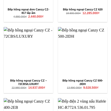
Bếp hồng ngoại đơn Canzy CZ-
Bếp hồng ngoại Canzy CZ 620
Giá
Giá
817 lắp âm
12.285.000
₫
18.900.000
₫
gốc
hiện
Giá
Giá
2.440.000
₫
4.880.000
₫
là:
tại
gốc
hiện
18.900.000₫.
là:
là:
tại
12.285.00
4.880.000₫.
là:
2.440.000₫.
Bếp hồng ngoại Canzy CZ –
Bếp hồng ngoại Canzy CZ 500-
72CBS/LUXURY
2IDH
Giá
Giá
Giá
Giá
14.937.000
₫
9.028.500
₫
22.980.000
₫
13.890.000
₫
gốc
hiện
gốc
hiện
là:
tại
là:
tại
22.980.000₫.
là:
13.890.000₫.
là:
14.937.000₫.
9.028.500₫