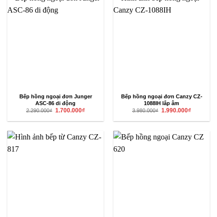
Bếp hồng ngoại đơn Junger
Bếp hồng ngoại đơn Canzy CZ-
ASC-86 di động
1088IH lắp âm
Giá
Giá
Giá
Giá
1.700.000
₫
1.990.000
₫
2.290.000
₫
3.980.000
₫
gốc
hiện
gốc
hiện
là:
tại
là:
tại
2.290.000₫.
là:
3.980.000₫.
là:
1.700.000₫.
1.990.000₫