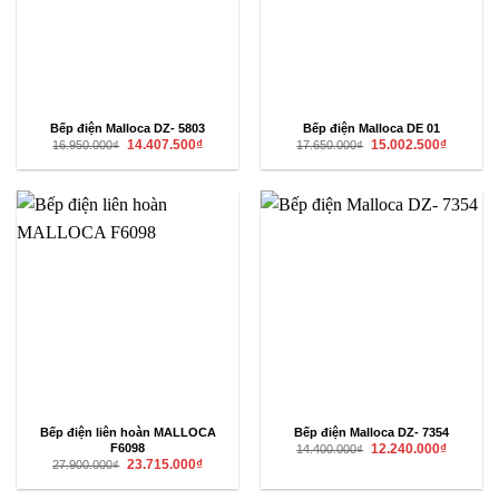
Bếp điện Malloca DZ- 5803
Bếp điện Malloca DE 01
Giá
Giá
Giá
Giá
14.407.500
₫
15.002.500
₫
16.950.000
₫
17.650.000
₫
gốc
hiện
gốc
hiện
là:
tại
là:
tại
16.950.000₫.
là:
17.650.000₫.
là:
14.407.500₫.
15.002.50
Bếp điện liên hoàn MALLOCA
Bếp điện Malloca DZ- 7354
Giá
Giá
F6098
12.240.000
₫
14.400.000
₫
gốc
hiện
Giá
Giá
23.715.000
₫
27.900.000
₫
là:
tại
gốc
hiện
14.400.000₫.
là:
là:
tại
12.240.00