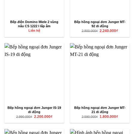
Bếp điện Domino Miele 2 vùng
Bếp hồng ngoại đơn Junger MT-
nấu CS 1222 I lắp âm
92 di động
Giá
Giá
Liên hệ
2.240.000
₫
2.800.000
₫
gốc
hiện
là:
tại
2.800.000₫.
là:
2.240.000₫
Bếp hồng ngoại đơn Junger IS-19
Bếp hồng ngoại đơn Junger MT-
di động
21 di động
Giá
Giá
Giá
Giá
2.200.000
₫
1.800.000
₫
2.990.000
₫
2.590.000
₫
gốc
hiện
gốc
hiện
là:
tại
là:
tại
2.990.000₫.
là:
2.590.000₫.
là:
2.200.000₫.
1.800.000₫