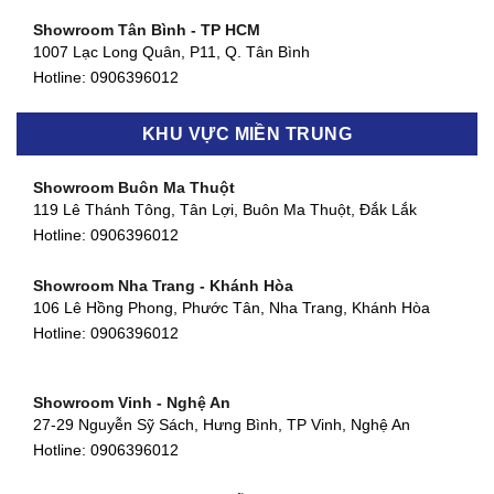
Showroom Tân Bình - TP HCM
1007 Lạc Long Quân, P11, Q. Tân Bình
Hotline:
0906396012
Showroom Biên Hòa - Đồng Nai
KHU VỰC MIỀN TRUNG
452 Nguyễn Ái Quốc, Tân Tiến, TP. Biên Hòa, Đồng Nai
Hotline:
0906396012
Showroom Buôn Ma Thuột
119 Lê Thánh Tông, Tân Lợi, Buôn Ma Thuột, Đắk Lắk
Showroom Thuận An - Bình Dương
Hotline:
0906396012
66 đường DT743, An Phú, Thuận An, Bình Dương
Hotline:
0906396012
Showroom Nha Trang - Khánh Hòa
106 Lê Hồng Phong, Phước Tân, Nha Trang, Khánh Hòa
Showroom Quận 11 - TP. HCM
Hotline:
0906396012
1411 Đường 3/2, Phường 16, Quận 11, TP. HCM
Hotline:
0906396012
Showroom Vinh - Nghệ An
Showroom Quận 4 - TP. HCM
27-29 Nguyễn Sỹ Sách, Hưng Bình, TP Vinh, Nghệ An
127 Khánh Hội, Phường 3, Quận 4,TP. HCM
Hotline:
0906396012
Hotline:
0906396012