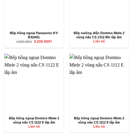
Bếp hồng ngoại Panasonic KY-
Bếp nướng điện Domino Miele 2
R32AEL
vùng nấu CS 1312 BG lắp âm
Giá
Giá
4.200.000
₫
Liên hệ
4.900.000
₫
gốc
hiện
là:
tại
4.900.000₫.
là:
4.200.000₫.
Bếp hồng ngoại Domino Miele 2
Bếp hồng ngoại Domino Miele 2
vùng nấu CS 1122 E lắp âm
vùng nấu CS 1112 E lắp âm
Liên hệ
Liên hệ