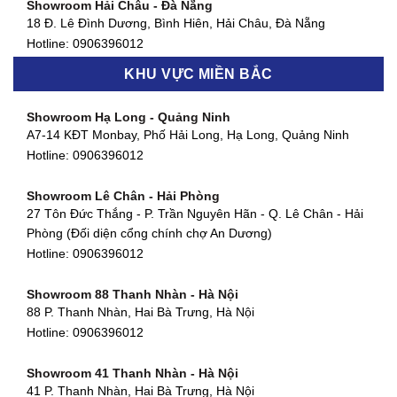
Showroom Hải Châu - Đà Nẵng
Showroom Quận 7 - TP. HCM
18 Đ. Lê Đình Dương, Bình Hiên, Hải Châu, Đà Nẵng
877 Huỳnh Tấn Phát, Phú Thuận, Quận 7, TP HCM
Hotline:
0906396012
Hotline:
0906396012
KHU VỰC MIỀN BẮC
Showroom Thanh Khê - Đà Nẵng
Showroom Gò Vấp - TP. HCM
475 Điện Biên Phủ, Thanh Khê Đông, Thanh Khê, Đà Nẵng
Showroom Hạ Long - Quảng Ninh
580 Phan Văn Trị, Phường 7, Quận 5, TP HCM
Hotline:
0906396012
A7-14 KĐT Monbay, Phố Hải Long, Hạ Long, Quảng Ninh
Hotline:
0906396012
Hotline:
0906396012
Showroom Cẩm Lệ - Đà Nẵng
Showroom Tân Bình - TP. HCM
652 Nguyễn Hữu Thọ, Khuê Trung, Cẩm Lệ, Đà Nẵng
Showroom Lê Chân - Hải Phòng
90 Đ. Cộng Hòa, Phường 4, Tân Bình, TP HCM
Hotline:
0906396012
27 Tôn Đức Thắng - P. Trần Nguyên Hãn - Q. Lê Chân - Hải
Hotline:
0906396012
Phòng (Đối diện cổng chính chợ An Dương)
Showroom Huế
Hotline:
0906396012
54 Hùng Vương, Phú Hội, Thành phố Huế, Thừa Thiên Huế
Hotline:
0906396012
Showroom 88 Thanh Nhàn - Hà Nội
88 P. Thanh Nhàn, Hai Bà Trưng, Hà Nội
Showroom Hà Tĩnh
Hotline:
0906396012
82 Quang Trung, Thạch Quý, Hà Tĩnh
Hotline:
0906396012
Showroom 41 Thanh Nhàn - Hà Nội
41 P. Thanh Nhàn, Hai Bà Trưng, Hà Nội