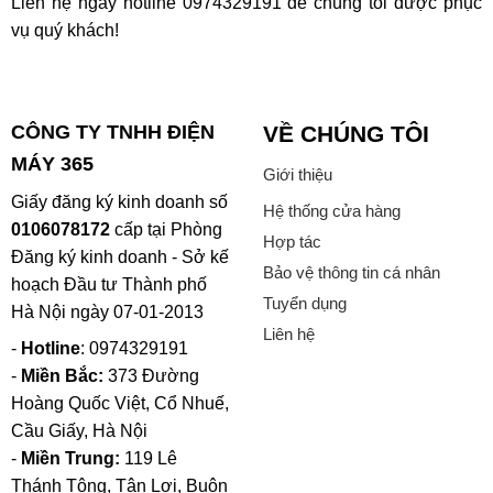
Liên hệ ngay hotline
0974329191
để chúng tôi được phục
vụ quý khách!
CÔNG TY TNHH ĐIỆN
VỀ CHÚNG TÔI
MÁY 365
Giới thiệu
Giấy đăng ký kinh doanh số
Hệ thống cửa hàng
0106078172
cấp tại Phòng
Hợp tác
Đăng ký kinh doanh - Sở kế
Bảo vệ thông tin cá nhân
hoạch Đầu tư Thành phố
Tuyển dụng
Hà Nội ngày 07-01-2013
Liên hệ
-
Hotline
: 0974329191
-
Miền Bắc:
373 Đường
Hoàng Quốc Việt, Cổ Nhuế,
Cầu Giấy, Hà Nội
-
Miền Trung:
119 Lê
Thánh Tông, Tân Lợi, Buôn