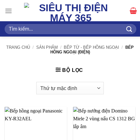
Bỏ
qua
nội
dung
Tìm
kiếm:
TRANG CHỦ
/
SẢN PHẨM
/
BẾP TỪ - BẾP HỒNG NGOẠI
/
BẾP
HỒNG NGOẠI (ĐIỆN)
BỘ LỌC