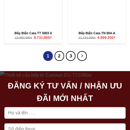
Bếp Điện Cata TT 5003 X
Bếp Điện Cata TN 604-A
Giá
Giá
Giá
Giá
8.731.800
₫
6.999.300
₫
13.860.000
₫
11.110.000
₫
gốc
hiện
gốc
hiện
là:
tại
là:
tại
13.860.000₫.
là:
11.110.000₫.
là:
8.731.800₫.
6.999.300₫
1
2
3
ĐĂNG KÝ TƯ VẤN / NHẬN ƯU
ĐÃI MỚI NHẤT