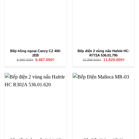
Bếp hồng ngoại Canzy CZ 400-
Bếp điện 2 vùng nấu Hafele HC-
2EB
R772A 536.01.795
Giá
Giá
Giá
Giá
6.487.000
₫
11.920.000
₫
9.980.000
₫
15.889.500
₫
gốc
hiện
gốc
hiện
là:
tại
là:
tại
9.980.000₫.
là:
15.889.500₫.
là:
6.487.000₫.
11.920.00