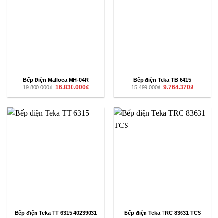
Bếp Điện Malloca MH-04R
Bếp điện Teka TB 6415
Giá
Giá
Giá
Giá
16.830.000
₫
9.764.370
₫
19.800.000
₫
15.499.000
₫
gốc
hiện
gốc
hiện
là:
tại
là:
tại
19.800.000₫.
là:
15.499.000₫.
là:
16.830.000₫.
9.764.370₫
Bếp điện Teka TT 6315 40239031
Bếp điện Teka TRC 83631 TCS