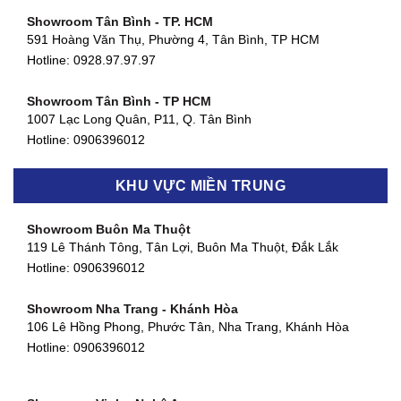
Showroom Tân Bình - TP. HCM
591 Hoàng Văn Thụ, Phường 4, Tân Bình, TP HCM
Hotline: 0928.97.97.97
Showroom Tân Bình - TP HCM
1007 Lạc Long Quân, P11, Q. Tân Bình
Hotline:
0906396012
Showroom Biên Hòa - Đồng Nai
KHU VỰC MIỀN TRUNG
452 Nguyễn Ái Quốc, Tân Tiến, TP. Biên Hòa, Đồng Nai
Hotline:
0906396012
Showroom Buôn Ma Thuột
119 Lê Thánh Tông, Tân Lợi, Buôn Ma Thuột, Đắk Lắk
Showroom Thuận An - Bình Dương
Hotline:
0906396012
66 đường DT743, An Phú, Thuận An, Bình Dương
Hotline:
0906396012
Showroom Nha Trang - Khánh Hòa
106 Lê Hồng Phong, Phước Tân, Nha Trang, Khánh Hòa
Showroom Quận 11 - TP. HCM
Hotline:
0906396012
1411 Đường 3/2, Phường 16, Quận 11, TP. HCM
Hotline:
0906396012