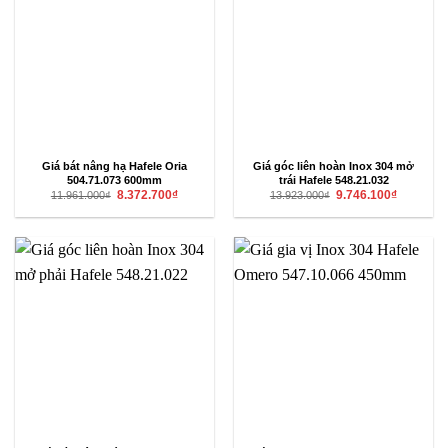
Giá bát nâng hạ Hafele Oria
Giá góc liên hoàn Inox 304 mở
504.71.073 600mm
trái Hafele 548.21.032
Giá
Giá
Giá
Giá
8.372.700
₫
9.746.100
₫
11.961.000
₫
13.923.000
₫
gốc
hiện
gốc
hiện
là:
tại
là:
tại
11.961.000₫.
là:
13.923.000₫.
là:
8.372.700₫.
9.746.100₫