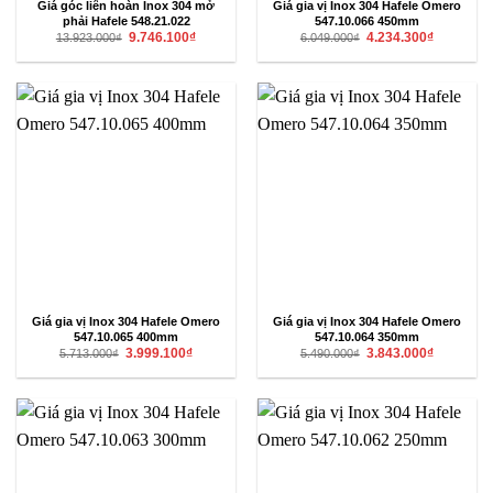
Giá góc liên hoàn Inox 304 mở
Giá gia vị Inox 304 Hafele Omero
phải Hafele 548.21.022
547.10.066 450mm
Giá
Giá
Giá
Giá
9.746.100
₫
4.234.300
₫
13.923.000
₫
6.049.000
₫
gốc
hiện
gốc
hiện
là:
tại
là:
tại
13.923.000₫.
là:
6.049.000₫.
là:
9.746.100₫.
4.234.300₫
Giá gia vị Inox 304 Hafele Omero
Giá gia vị Inox 304 Hafele Omero
547.10.065 400mm
547.10.064 350mm
Giá
Giá
Giá
Giá
3.999.100
₫
3.843.000
₫
5.713.000
₫
5.490.000
₫
gốc
hiện
gốc
hiện
là:
tại
là:
tại
5.713.000₫.
là:
5.490.000₫.
là:
3.999.100₫.
3.843.000₫