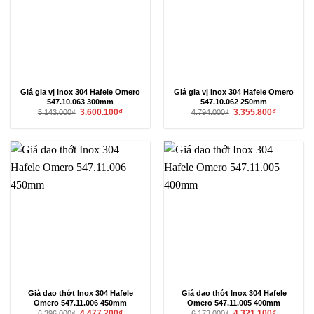
Giá gia vị Inox 304 Hafele Omero
Giá gia vị Inox 304 Hafele Omero
547.10.063 300mm
547.10.062 250mm
Giá
Giá
Giá
Giá
3.600.100
₫
3.355.800
₫
5.143.000
₫
4.794.000
₫
gốc
hiện
gốc
hiện
là:
tại
là:
tại
5.143.000₫.
là:
4.794.000₫.
là:
3.600.100₫.
3.355.800₫
Giá dao thớt Inox 304 Hafele
Giá dao thớt Inox 304 Hafele
Omero 547.11.006 450mm
Omero 547.11.005 400mm
Giá
Giá
Giá
Giá
4.477.200
₫
4.321.100
₫
6.396.000
₫
6.173.000
₫