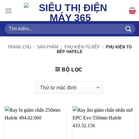
Bỏ
qua
nội
dung
Tìm
kiếm:
TRANG CHỦ
/
SẢN PHẨM
/
PHỤ KIỆN TỦ BẾP
/
PHỤ KIỆN TỦ
BẾP HAFELE
BỘ LỌC