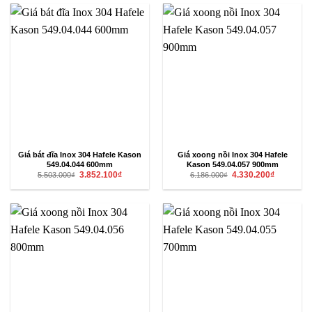
4.216.800₫.
4.060.700₫
Giá bát đĩa Inox 304 Hafele Kason
Giá xoong nồi Inox 304 Hafele
549.04.044 600mm
Kason 549.04.057 900mm
Giá
Giá
Giá
Giá
3.852.100
₫
4.330.200
₫
5.503.000
₫
6.186.000
₫
gốc
hiện
gốc
hiện
là:
tại
là:
tại
5.503.000₫.
là:
6.186.000₫.
là:
3.852.100₫.
4.330.200₫