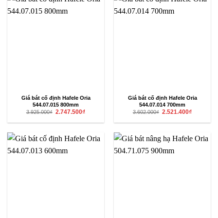
Giá bát cố định Hafele Oria
Giá bát cố định Hafele Oria
544.07.015 800mm
544.07.014 700mm
Giá
Giá
Giá
Giá
2.747.500
₫
2.521.400
₫
3.925.000
₫
3.602.000
₫
gốc
hiện
gốc
hiện
là:
tại
là:
tại
3.925.000₫.
là:
3.602.000₫.
là:
2.747.500₫.
2.521.400₫