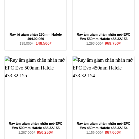
Ray bi giảm chấn 250mm Hafele
Ray âm giảm chấn nhấn mở EPC
494.02.060
Evo 550mm Hafele 433.32.156
Giá
Giá
Giá
Giá
148.500
₫
969.750
₫
198.000
₫
1.293.000
₫
gốc
hiện
gốc
hiện
là:
tại
là:
tại
198.000₫.
là:
1.293.000₫.
là:
148.500₫.
969.750₫.
Ray âm giảm chấn nhấn mở EPC
Ray âm giảm chấn nhấn mở EPC
Evo 500mm Hafele 433.32.155
Evo 450mm Hafele 433.32.154
Giá
Giá
Giá
Giá
950.250
₫
867.000
₫
1.267.000
₫
1.156.000
₫
gốc
hiện
gốc
hiện
là:
tại
là:
tại