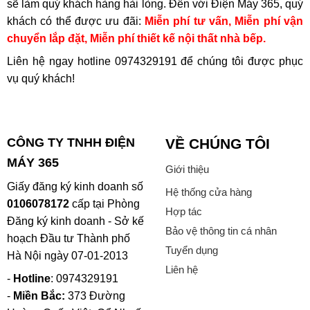
sẽ làm quý khách hàng hài lòng. Đến với Điện Máy 365, quý
khách có thể được ưu đãi:
Miễn phí tư vấn, Miễn phí vận
chuyển lắp đặt, Miễn phí thiết kế nội thất nhà bếp.
Liên hệ ngay hotline
0974329191
để chúng tôi được phục
vụ quý khách!
CÔNG TY TNHH ĐIỆN
VỀ CHÚNG TÔI
MÁY 365
Giới thiệu
Giấy đăng ký kinh doanh số
Hệ thống cửa hàng
0106078172
cấp tại Phòng
Hợp tác
Đăng ký kinh doanh - Sở kế
Bảo vệ thông tin cá nhân
hoạch Đầu tư Thành phố
Tuyển dụng
Hà Nội ngày 07-01-2013
Liên hệ
-
Hotline
: 0974329191
-
Miền Bắc:
373 Đường