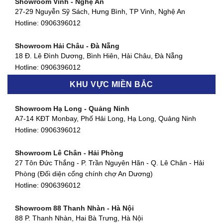
Showroom Vinh - Nghệ An
Showroom Quận 4 - TP. HCM
27-29 Nguyễn Sỹ Sách, Hưng Bình, TP Vinh, Nghệ An
127 Khánh Hội, Phường 3, Quận 4,TP. HCM
Hotline:
0906396012
Hotline:
0906396012
Showroom Hải Châu - Đà Nẵng
Showroom Quận 7 - TP. HCM
18 Đ. Lê Đình Dương, Bình Hiên, Hải Châu, Đà Nẵng
877 Huỳnh Tấn Phát, Phú Thuận, Quận 7, TP HCM
Hotline:
0906396012
Hotline:
0906396012
KHU VỰC MIỀN BẮC
Showroom Thanh Khê - Đà Nẵng
Showroom Gò Vấp - TP. HCM
475 Điện Biên Phủ, Thanh Khê Đông, Thanh Khê, Đà Nẵng
Showroom Hạ Long - Quảng Ninh
580 Phan Văn Trị, Phường 7, Quận 5, TP HCM
Hotline:
0906396012
A7-14 KĐT Monbay, Phố Hải Long, Hạ Long, Quảng Ninh
Hotline:
0906396012
Hotline:
0906396012
Showroom Cẩm Lệ - Đà Nẵng
Showroom Tân Bình - TP. HCM
652 Nguyễn Hữu Thọ, Khuê Trung, Cẩm Lệ, Đà Nẵng
Showroom Lê Chân - Hải Phòng
90 Đ. Cộng Hòa, Phường 4, Tân Bình, TP HCM
Hotline:
0906396012
27 Tôn Đức Thắng - P. Trần Nguyên Hãn - Q. Lê Chân - Hải
Hotline:
0906396012
Phòng (Đối diện cổng chính chợ An Dương)
Showroom Huế
Hotline:
0906396012
54 Hùng Vương, Phú Hội, Thành phố Huế, Thừa Thiên Huế
Hotline:
0906396012
Showroom 88 Thanh Nhàn - Hà Nội
88 P. Thanh Nhàn, Hai Bà Trưng, Hà Nội