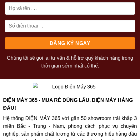
Chúng tôi sẽ gọi lại tư vấn & hỗ trợ quý khách hàng trong
thời gian sớm nhất có thể.
ĐIỆN MÁY 365 - MUA RẺ DÙNG LÂU, ĐIỆN MÁY HÀNG
ĐẦU!
Hệ thống ĐIỆN MÁY 365 với gần 50 showroom trải khắp 3
miền Bắc - Trung - Nam, phong cách phục vụ chuyên
nghiệp, sản phẩm chất lượng từ các thương hiệu hàng đầu