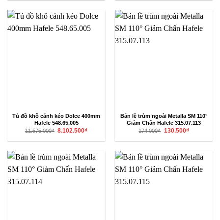
1.267.000₫.
là:
1.156.000₫.
là:
950.250₫.
867.000₫.
Tủ đồ khô cánh kéo Dolce 400mm
Bản lề trùm ngoài Metalla SM 110°
Hafele 548.65.005
Giảm Chấn Hafele 315.07.113
Giá
Giá
Giá
Giá
8.102.500
₫
130.500
₫
11.575.000
₫
174.000
₫
gốc
hiện
gốc
hiện
là:
tại
là:
tại
11.575.000₫.
là:
174.000₫.
là:
8.102.500₫.
130.500₫.