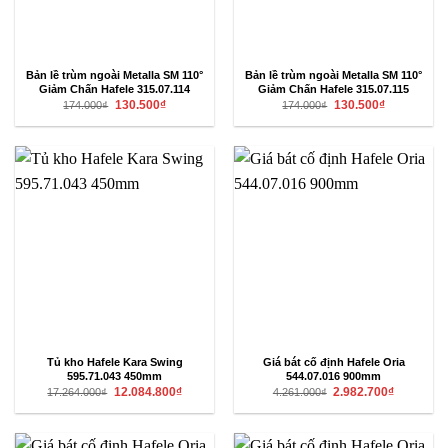
Bản lề trùm ngoài Metalla SM 110°
Bản lề trùm ngoài Metalla SM 110°
Giảm Chấn Hafele 315.07.114
Giảm Chấn Hafele 315.07.115
Giá
Giá
Giá
Giá
130.500
₫
130.500
₫
174.000
₫
174.000
₫
gốc
hiện
gốc
hiện
là:
tại
là:
tại
174.000₫.
là:
174.000₫.
là:
130.500₫.
130.500₫.
Tủ kho Hafele Kara Swing
Giá bát cố định Hafele Oria
595.71.043 450mm
544.07.016 900mm
Giá
Giá
Giá
Giá
12.084.800
₫
2.982.700
₫
17.264.000
₫
4.261.000
₫
gốc
hiện
gốc
hiện
là:
tại
là:
tại
17.264.000₫.
là:
4.261.000₫.
là:
12.084.800₫.
2.982.700₫