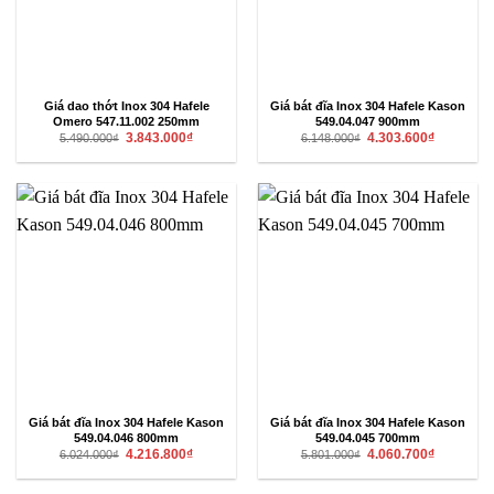
Giá dao thớt Inox 304 Hafele
Giá bát đĩa Inox 304 Hafele Kason
Omero 547.11.002 250mm
549.04.047 900mm
Giá
Giá
Giá
Giá
3.843.000
₫
4.303.600
₫
5.490.000
₫
6.148.000
₫
gốc
hiện
gốc
hiện
là:
tại
là:
tại
5.490.000₫.
là:
6.148.000₫.
là:
3.843.000₫.
4.303.600₫
Giá bát đĩa Inox 304 Hafele Kason
Giá bát đĩa Inox 304 Hafele Kason
549.04.046 800mm
549.04.045 700mm
Giá
Giá
Giá
Giá
4.216.800
₫
4.060.700
₫
6.024.000
₫
5.801.000
₫
gốc
hiện
gốc
hiện
là:
tại
là:
tại
6.024.000₫.
là:
5.801.000₫.
là: