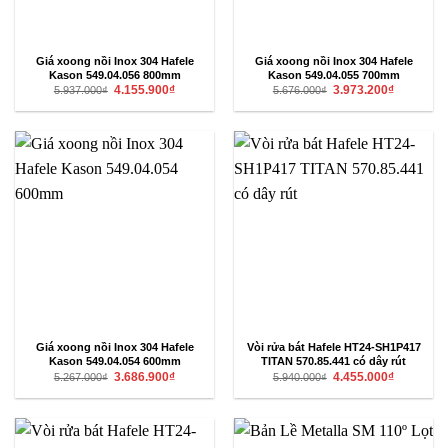
Giá xoong nồi Inox 304 Hafele
Giá xoong nồi Inox 304 Hafele
Kason 549.04.056 800mm
Kason 549.04.055 700mm
Giá
Giá
Giá
Giá
4.155.900
₫
3.973.200
₫
5.937.000
₫
5.676.000
₫
gốc
hiện
gốc
hiện
là:
tại
là:
tại
5.937.000₫.
là:
5.676.000₫.
là:
4.155.900₫.
3.973.200₫
Giá xoong nồi Inox 304 Hafele
Vòi rửa bát Hafele HT24-SH1P417
Kason 549.04.054 600mm
TITAN 570.85.441 có dây rút
Giá
Giá
Giá
Giá
3.686.900
₫
4.455.000
₫
5.267.000
₫
5.940.000
₫
gốc
hiện
gốc
hiện
là:
tại
là:
tại
5.267.000₫.
là:
5.940.000₫.
là:
3.686.900₫.
4.455.000₫