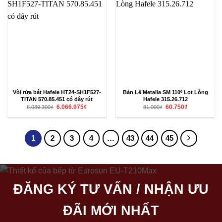
Vòi rửa bát Hafele HT24-SH1F527-
Bản Lề Metalla SM 110º Lọt Lòng
TITAN 570.85.451 có dây rút
Hafele 315.26.712
Giá
Giá
Giá
Giá
6.066.975
₫
60.750
₫
8.089.300
₫
81.000
₫
gốc
hiện
gốc
hiện
là:
tại
là:
tại
8.089.300₫.
là:
81.000₫.
là:
6.066.975₫.
60.750₫.
1
2
3
4
…
43
44
45
ĐĂNG KÝ TƯ VẤN / NHẬN ƯU
ĐÃI MỚI NHẤT