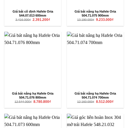
Giá bát cố định Hafele Oria
Giá bát nâng hạ Hafele Oria
544.07.013 600mm
504.71.075 900mm
Giá
Giá
Giá
Giá
2.391.200
₫
9.233.000
₫
3.416.000
₫
13.190.000
₫
gốc
hiện
gốc
hiện
là:
tại
là:
tại
3.416.000₫.
là:
13.190.000₫.
là:
2.391.200₫.
9.233.000₫
Giá bát nâng hạ Hafele Oria
Giá bát nâng hạ Hafele Oria
504.71.076 800mm
504.71.074 700mm
Giá
Giá
Giá
Giá
8.780.800
₫
8.512.000
₫
12.544.000
₫
12.160.000
₫
gốc
hiện
gốc
hiện
là:
tại
là:
tại
12.544.000₫.
là:
12.160.000₫.
là:
8.780.800₫.
8.512.000₫