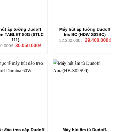
hút áp tường Dudoff
Máy hút áp tường Dudoff
n TABLET 80G (STLC
Iris BC (HDW-S01BC)
Giá
Giá
111)
29.400.000
₫
32.280.000
₫
gốc
hiện
Giá
Giá
30.050.000
₫
00.000
₫
là:
tại
gốc
hiện
32.280.000₫.
là:
là:
tại
29.400.000
33.000.000₫.
là:
30.050.000₫.
t đảo treo cáp Dudoff
Máy hút âm tủ Dudoff-