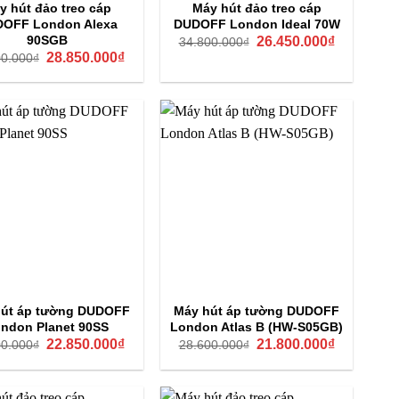
y hút đảo treo cáp
Máy hút đảo treo cáp
OFF London Alexa
DUDOFF London Ideal 70W
Giá
Giá
90SGB
26.450.000
₫
34.800.000
₫
gốc
hiện
Giá
Giá
28.850.000
₫
00.000
₫
là:
tại
gốc
hiện
34.800.000₫.
là:
là:
tại
26.450.000
38.000.000₫.
là:
28.850.000₫.
út áp tường DUDOFF
Máy hút áp tường DUDOFF
ndon Planet 90SS
London Atlas B (HW-S05GB)
Giá
Giá
Giá
Giá
22.850.000
₫
21.800.000
₫
00.000
₫
28.600.000
₫
gốc
hiện
gốc
hiện
là:
tại
là:
tại
30.000.000₫.
là:
28.600.000₫.
là:
22.850.000₫.
21.800.000