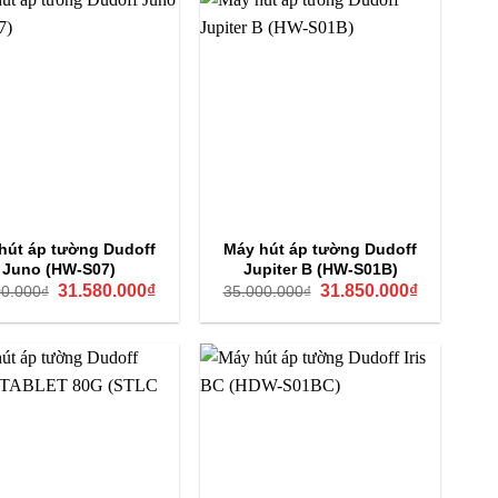
hút áp tường Dudoff
Máy hút áp tường Dudoff
Juno (HW-S07)
Jupiter B (HW-S01B)
Giá
Giá
Giá
Giá
31.580.000
₫
31.850.000
₫
00.000
₫
35.000.000
₫
gốc
hiện
gốc
hiện
là:
tại
là:
tại
34.700.000₫.
là:
35.000.000₫.
là:
31.580.000₫.
31.850.000