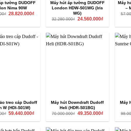
 áp tường DUDOFF
Máy hút áp tường DUDOFF
Máy hú
don Nima 90W
London HDW-S01WG (Iris
– 
Giá
Giá
WG)
28.820.000
₫
00
₫
57.0
gốc
hiện
Giá
Giá
24.560.000
₫
32.280.000
₫
là:
tại
gốc
hiện
39.000.000₫.
là:
là:
tại
28.820.000₫.
32.280.000₫.
là:
24.560.000₫.
ảo treo cáp Dudoff
Máy hút Downdraft Dudoff
Máy h
n W (HDI-S01W)
Heli (HDR-S01BG)
Giá
Giá
Giá
Giá
59.440.000
₫
49.350.000
₫
00
₫
70.000.000
₫
98.0
gốc
hiện
gốc
hiện
là:
tại
là:
tại
65.650.000₫.
là:
70.000.000₫.
là:
59.440.000₫.
49.350.000₫.