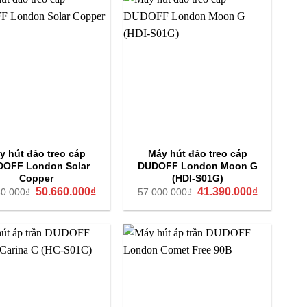
y hút đảo treo cáp
Máy hút đảo treo cáp
OFF London Solar
DUDOFF London Moon G
Copper
(HDI-S01G)
Giá
Giá
Giá
Giá
50.660.000
₫
41.390.000
₫
80.000
₫
57.000.000
₫
gốc
hiện
gốc
hiện
là:
tại
là:
tại
69.880.000₫.
là:
57.000.000₫.
là:
50.660.000₫.
41.390.000