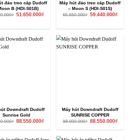
t đảo treo cáp Dudoff
Máy hút đảo treo cáp Dudoff
Moon B (HDI-S01B)
– Moon S (HDI-S01S)
Giá
Giá
Giá
Giá
51.650.000
₫
59.440.000
₫
00.000
₫
65.650.000
₫
gốc
hiện
gốc
hiện
là:
tại
là:
tại
57.000.000₫.
là:
65.650.000₫.
là:
51.650.000₫.
59.440.000
út Downdraft Dudoff
Máy hút Downdraft Dudoff
Sunrise Gold
SUNRISE COPPER
Giá
Giá
Giá
Giá
88.550.000
₫
88.550.000
₫
00.000
₫
98.000.000
₫
gốc
hiện
gốc
hiện
là:
tại
là:
tại
98.000.000₫.
là:
98.000.000₫.
là:
88.550.000₫.
88.550.000