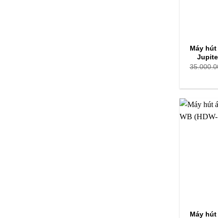
Máy hút
Jupit
35.000.0
Máy hút