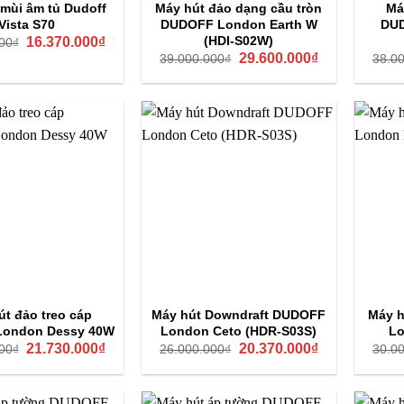
mùi âm tủ Dudoff
Máy hút đảo dạng cầu tròn
Má
Vista S70
DUDOFF London Earth W
DUD
Giá
Giá
(HDI-S02W)
16.370.000
₫
00
₫
gốc
hiện
Giá
Giá
29.600.000
₫
39.000.000
₫
38.0
là:
tại
gốc
hiện
17.800.000₫.
là:
là:
tại
16.370.000₫.
39.000.000₫.
là:
29.600.000₫.
út đảo treo cáp
Máy hút Downdraft DUDOFF
Máy h
ondon Dessy 40W
London Ceto (HDR-S03S)
Lo
Giá
Giá
Giá
Giá
21.730.000
₫
20.370.000
₫
00
₫
26.000.000
₫
30.0
gốc
hiện
gốc
hiện
là:
tại
là:
tại
28.500.000₫.
là:
26.000.000₫.
là:
21.730.000₫.
20.370.000₫.