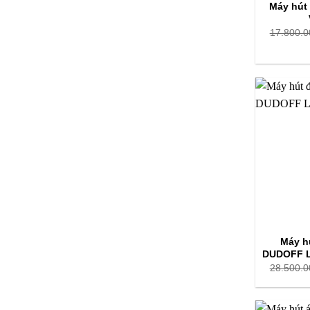
Máy hút 
17.800.0
Máy h
DUDOFF L
28.500.0