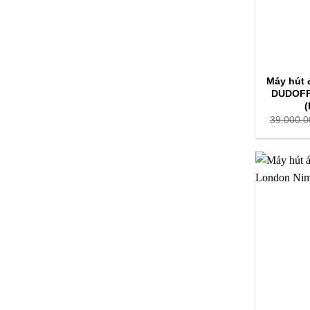
Máy hút 
DUDOFF
(
39.000.0