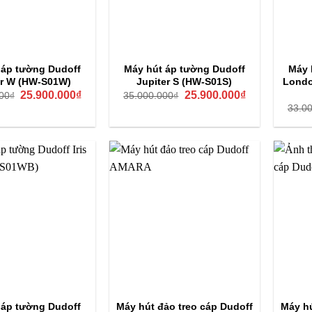
 áp tường Dudoff
Máy hút áp tường Dudoff
Máy 
er W (HW-S01W)
Jupiter S (HW-S01S)
Londo
Giá
Giá
Giá
Giá
25.900.000
₫
25.900.000
₫
00
₫
35.000.000
₫
gốc
hiện
gốc
hiện
33.0
là:
tại
là:
tại
35.000.000₫.
là:
35.000.000₫.
là:
25.900.000₫.
25.900.000₫.
 áp tường Dudoff
Máy hút đảo treo cáp Dudoff
Máy hú