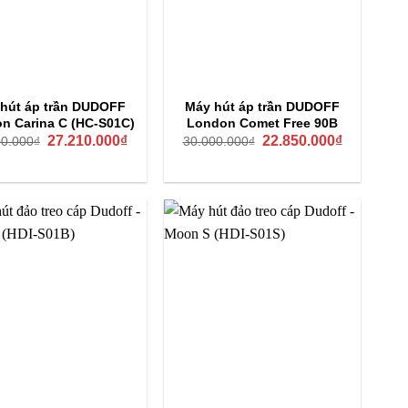
hút áp trần DUDOFF
Máy hút áp trần DUDOFF
n Carina C (HC-S01C)
London Comet Free 90B
Giá
Giá
Giá
Giá
27.210.000
₫
22.850.000
₫
00.000
₫
30.000.000
₫
gốc
hiện
gốc
hiện
là:
tại
là:
tại
36.800.000₫.
là:
30.000.000₫.
là:
27.210.000₫.
22.850.000