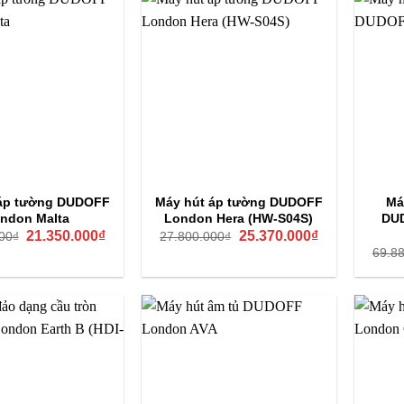
 áp tường DUDOFF
Máy hút áp tường DUDOFF
Má
ndon Malta
London Hera (HW-S04S)
DUD
Giá
Giá
Giá
Giá
21.350.000
₫
25.370.000
₫
00
₫
27.800.000
₫
gốc
hiện
gốc
hiện
69.8
là:
tại
là:
tại
28.000.000₫.
là:
27.800.000₫.
là:
21.350.000₫.
25.370.000₫.