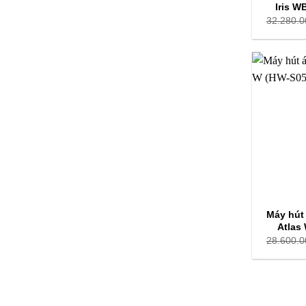
Iris 
32.280.0
Máy hút
Atlas
28.600.0