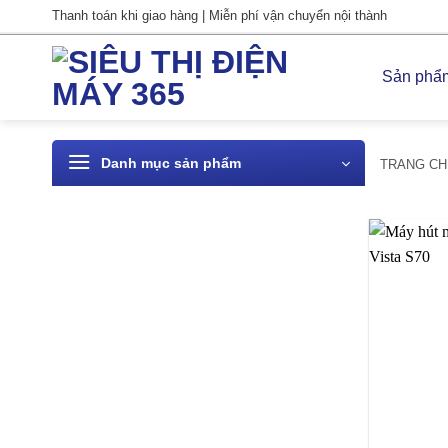
Bỏ
Thanh toán khi giao hàng | Miễn phí vận chuyển nội thành
qua
nội
Sản phẩ
dung
Danh mục sản phẩm
TRANG CH