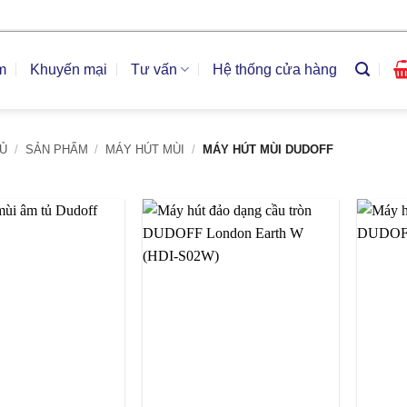
m
Khuyến mại
Tư vấn
Hệ thống cửa hàng
Ủ
/
SẢN PHẨM
/
MÁY HÚT MÙI
/
MÁY HÚT MÙI DUDOFF