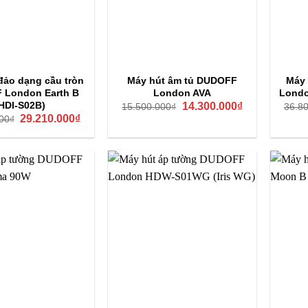
đảo dạng cầu tròn
Máy hút âm tủ DUDOFF
Máy 
 London Earth B
London AVA
Londo
Giá
Giá
HDI-S02B)
14.300.000
₫
15.500.000
₫
36.8
gốc
hiện
Giá
Giá
29.210.000
₫
00
₫
là:
tại
gốc
hiện
15.500.000₫.
là:
là:
tại
14.300.000₫.
39.000.000₫.
là:
29.210.000₫.