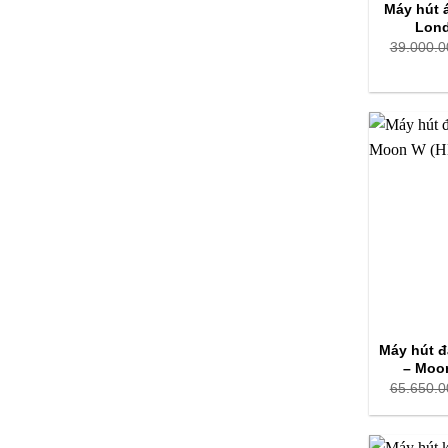
Máy hút
Lon
39.000.0
Máy hút đ
– Moo
65.650.0