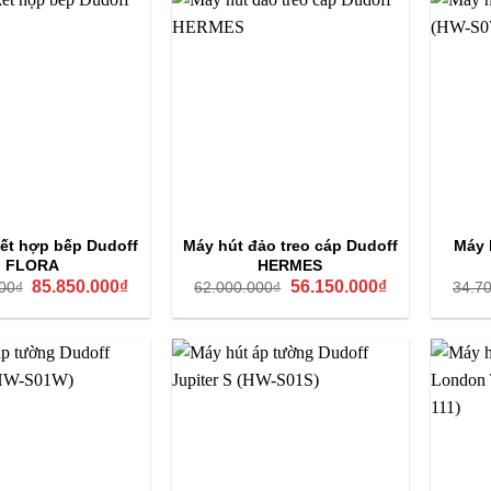
ết hợp bếp Dudoff
Máy hút đảo treo cáp Dudoff
Máy 
FLORA
HERMES
Giá
Giá
Giá
Giá
85.850.000
₫
56.150.000
₫
00
₫
62.000.000
₫
34.7
gốc
hiện
gốc
hiện
là:
tại
là:
tại
95.000.000₫.
là:
62.000.000₫.
là:
85.850.000₫.
56.150.000₫.