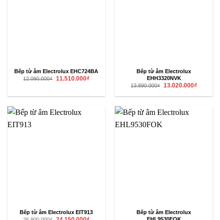
Bếp từ âm Electrolux EHC724BA
Bếp từ âm Electrolux
Giá
Giá
EHH3320NVK
11.510.000
₫
12.090.000
₫
gốc
hiện
Giá
Giá
13.020.000
₫
13.890.000
₫
là:
tại
gốc
hiện
12.090.000₫.
là:
là:
tại
11.510.000₫.
13.890.000₫.
là:
13.020.00
Bếp từ âm Electrolux EIT913
Bếp từ âm Electrolux
Giá
Giá
EHL9530FOK
24.150.000
₫
26.900.000
₫