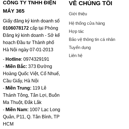
CÔNG TY TNHH ĐIỆN
VỀ CHÚNG TÔI
MÁY 365
Giới thiệu
Giấy đăng ký kinh doanh số
Hệ thống cửa hàng
0106078172
cấp tại Phòng
Hợp tác
Đăng ký kinh doanh - Sở kế
Bảo vệ thông tin cá nhân
hoạch Đầu tư Thành phố
Tuyển dụng
Hà Nội ngày 07-01-2013
Liên hệ
-
Hotline
: 0974329191
-
Miền Bắc:
373 Đường
Hoàng Quốc Việt, Cổ Nhuế,
Cầu Giấy, Hà Nội
-
Miền Trung:
119 Lê
Thánh Tông, Tân Lợi, Buôn
Ma Thuột, Đắk Lắk
-
Miền Nam:
1007 Lạc Long
Quân, P11, Q. Tân Bình, TP
HCM