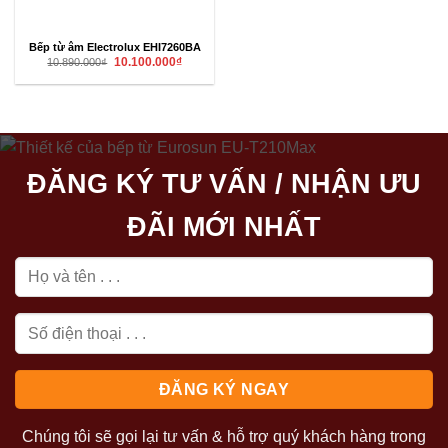
Bếp từ âm Electrolux EHI7260BA
Giá
Giá
10.100.000
₫
10.890.000
₫
gốc
hiện
là:
tại
10.890.000₫.
là:
10.100.000₫.
ĐĂNG KÝ TƯ VẤN / NHẬN ƯU
ĐÃI MỚI NHẤT
Chúng tôi sẽ gọi lại tư vấn & hỗ trợ quý khách hàng trong