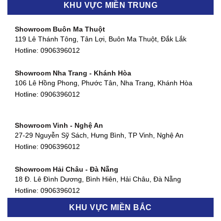
Showroom Biên Hòa - Đồng Nai
KHU VỰC MIỀN TRUNG
452 Nguyễn Ái Quốc, Tân Tiến, TP. Biên Hòa, Đồng Nai
Hotline:
0906396012
Showroom Buôn Ma Thuột
119 Lê Thánh Tông, Tân Lợi, Buôn Ma Thuột, Đắk Lắk
Showroom Thuận An - Bình Dương
Hotline:
0906396012
66 đường DT743, An Phú, Thuận An, Bình Dương
Hotline:
0906396012
Showroom Nha Trang - Khánh Hòa
106 Lê Hồng Phong, Phước Tân, Nha Trang, Khánh Hòa
Showroom Quận 11 - TP. HCM
Hotline:
0906396012
1411 Đường 3/2, Phường 16, Quận 11, TP. HCM
Hotline:
0906396012
Showroom Vinh - Nghệ An
Showroom Quận 4 - TP. HCM
27-29 Nguyễn Sỹ Sách, Hưng Bình, TP Vinh, Nghệ An
127 Khánh Hội, Phường 3, Quận 4,TP. HCM
Hotline:
0906396012
Hotline:
0906396012
Showroom Hải Châu - Đà Nẵng
Showroom Quận 7 - TP. HCM
18 Đ. Lê Đình Dương, Bình Hiên, Hải Châu, Đà Nẵng
877 Huỳnh Tấn Phát, Phú Thuận, Quận 7, TP HCM
Hotline:
0906396012
Hotline:
0906396012
KHU VỰC MIỀN BẮC
Showroom Thanh Khê - Đà Nẵng