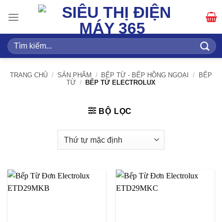
Bỏ
qua
nội
dung
Tìm
kiếm:
TRANG CHỦ
/
SẢN PHẨM
/
BẾP TỪ - BẾP HỒNG NGOẠI
/
BẾP
TỪ
/
BẾP TỪ ELECTROLUX
BỘ LỌC