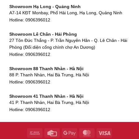
Showroom Gò Vấp - TP. HCM
475 Điện Biên Phủ, Thanh Khê Đông, Thanh Khê, Đà Nẵng
Showroom Hạ Long - Quảng Ninh
580 Phan Văn Trị, Phường 7, Quận 5, TP HCM
Hotline:
0906396012
A7-14 KĐT Monbay, Phố Hải Long, Hạ Long, Quảng Ninh
Hotline:
0906396012
Hotline:
0906396012
Showroom Cẩm Lệ - Đà Nẵng
Showroom Tân Bình - TP. HCM
652 Nguyễn Hữu Thọ, Khuê Trung, Cẩm Lệ, Đà Nẵng
Showroom Lê Chân - Hải Phòng
90 Đ. Cộng Hòa, Phường 4, Tân Bình, TP HCM
Hotline:
0906396012
27 Tôn Đức Thắng - P. Trần Nguyên Hãn - Q. Lê Chân - Hải
Hotline:
0906396012
Phòng (Đối diện cổng chính chợ An Dương)
Showroom Huế
Hotline:
0906396012
54 Hùng Vương, Phú Hội, Thành phố Huế, Thừa Thiên Huế
Hotline:
0906396012
Showroom 88 Thanh Nhàn - Hà Nội
88 P. Thanh Nhàn, Hai Bà Trưng, Hà Nội
Showroom Hà Tĩnh
Hotline:
0906396012
82 Quang Trung, Thạch Quý, Hà Tĩnh
Hotline:
0906396012
Showroom 41 Thanh Nhàn - Hà Nội
41 P. Thanh Nhàn, Hai Bà Trưng, Hà Nội
Showroom Quy Nhơn - Bình Định
Hotline:
0906396012
956 Trần Hưng Đạo, P, Thành phố Quy Nhơn, Bình Định
Hotline:
0906396012
Showroom Tây Sơn - Hà Nội
268 P. Tây Sơn, Trung Liệt, Đống Đa, Hà Nội
Hotline:
0906396012