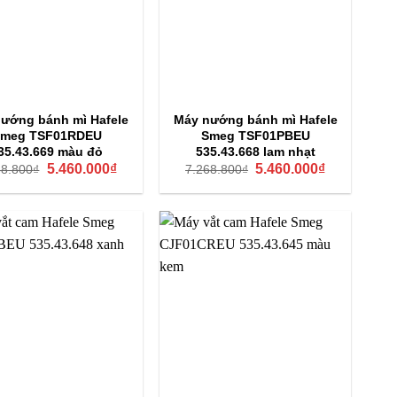
ướng bánh mì Hafele
Máy nướng bánh mì Hafele
meg TSF01RDEU
Smeg TSF01PBEU
35.43.669 màu đỏ
535.43.668 lam nhạt
Giá
Giá
Giá
Giá
5.460.000
₫
5.460.000
₫
68.800
₫
7.268.800
₫
gốc
hiện
gốc
hiện
là:
tại
là:
tại
7.268.800₫.
là:
7.268.800₫.
là:
5.460.000₫.
5.460.000₫.