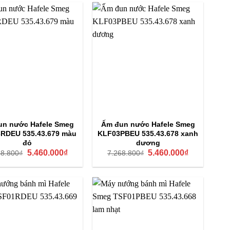
5.510.000₫.
7.080.000₫.
un nước Hafele Smeg
Ấm đun nước Hafele Smeg
RDEU 535.43.679 màu
KLF03PBEU 535.43.678 xanh
đỏ
dương
Giá
Giá
Giá
Giá
5.460.000
₫
5.460.000
₫
68.800
₫
7.268.800
₫
gốc
hiện
gốc
hiện
là:
tại
là:
tại
7.268.800₫.
là:
7.268.800₫.
là:
5.460.000₫.
5.460.000₫.