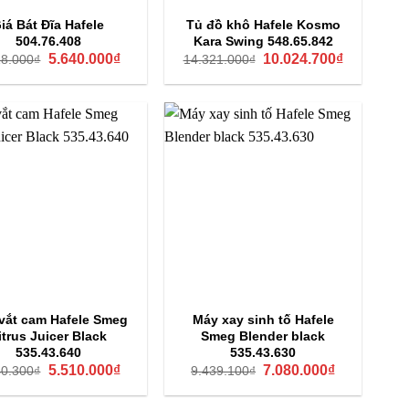
iá Bát Đĩa Hafele
Tủ đồ khô Hafele Kosmo
504.76.408
Kara Swing 548.65.842
Giá
Giá
Giá
Giá
5.640.000
₫
10.024.700
₫
18.000
₫
14.321.000
₫
gốc
hiện
gốc
hiện
là:
tại
là:
tại
8.918.000₫.
là:
14.321.000₫.
là:
5.640.000₫.
10.024.700
vắt cam Hafele Smeg
Máy xay sinh tố Hafele
itrus Juicer Black
Smeg Blender black
535.43.640
535.43.630
Giá
Giá
Giá
Giá
5.510.000
₫
7.080.000
₫
40.300
₫
9.439.100
₫
gốc
hiện
gốc
hiện
là:
tại
là:
tại
7.340.300₫.
là:
9.439.100₫.
là: