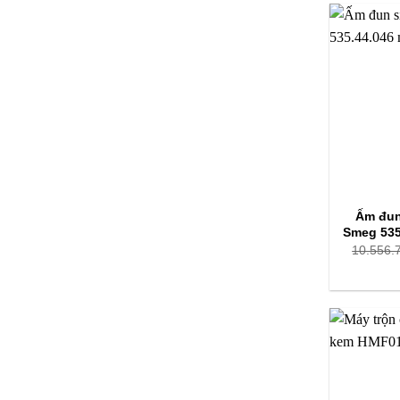
Ấm đun
Smeg 535
10.556.