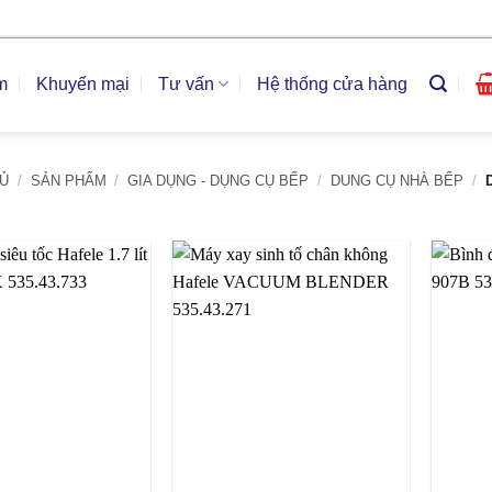
m
Khuyến mại
Tư vấn
Hệ thống cửa hàng
Ủ
/
SẢN PHẨM
/
GIA DỤNG - DỤNG CỤ BẾP
/
DUNG CỤ NHÀ BẾP
/
D