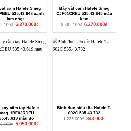
vắt cam Hafele Smeg
Máy vắt cam Hafele Smeg
PBEU 535.43.648 xanh
CJF01CREU 535.43.645 màu
lam nhạt
kem
Giá
Giá
Giá
Giá
6.370.000
₫
6.370.000
₫
82.100
₫
8.482.100
₫
gốc
hiện
gốc
hiện
là:
tại
là:
tại
8.482.100₫.
là:
8.482.100₫.
là:
6.370.000₫.
6.370.000₫.
 xay cầm tay Hafele
Bình đun siêu tốc Hafele T-
meg HBF02RDEU
602C 535.43.732
Giá
Giá
35.43.619 màu đỏ
843.000
₫
1.235.000
₫
gốc
hiện
Giá
Giá
5.950.000
₫
26.600
₫
là:
tại
gốc
hiện
1.235.000₫.
là: