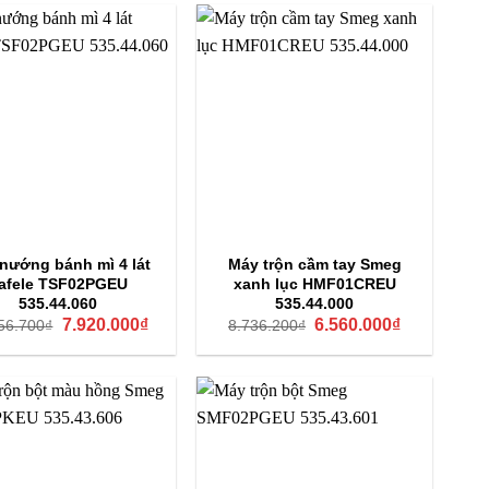
10.930.000₫.
nướng bánh mì 4 lát
Máy trộn cầm tay Smeg
afele TSF02PGEU
xanh lục HMF01CREU
535.44.060
535.44.000
Giá
Giá
Giá
Giá
7.920.000
₫
6.560.000
₫
56.700
₫
8.736.200
₫
gốc
hiện
gốc
hiện
là:
tại
là:
tại
10.556.700₫.
là:
8.736.200₫.
là:
7.920.000₫.
6.560.000₫.