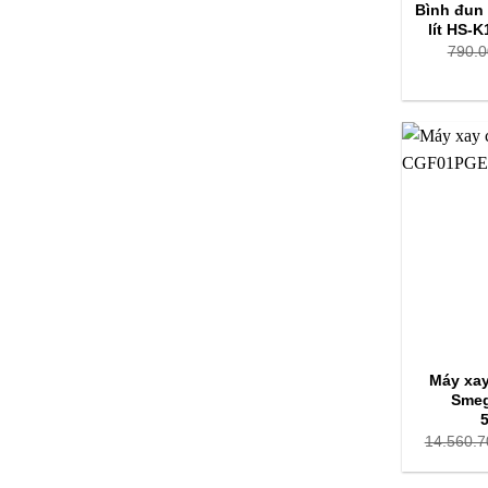
Bình đun 
lít HS-
790.0
Máy xay
Sme
14.560.7