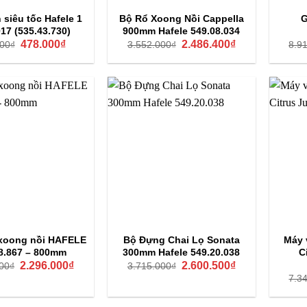
 siêu tốc Hafele 1
Bộ Rổ Xoong Nồi Cappella
G
9017 (535.43.730)
900mm Hafele 549.08.034
Giá
Giá
Giá
Giá
478.000
₫
2.486.400
₫
00
₫
3.552.000
₫
8.9
gốc
hiện
gốc
hiện
là:
tại
là:
tại
636.900₫.
là:
3.552.000₫.
là:
478.000₫.
2.486.400₫.
xoong nồi HAFELE
Bộ Đựng Chai Lọ Sonata
Máy 
8.867 – 800mm
300mm Hafele 549.20.038
C
Giá
Giá
Giá
Giá
2.296.000
₫
2.600.500
₫
00
₫
3.715.000
₫
gốc
hiện
gốc
hiện
7.3
là:
tại
là:
tại
3.280.000₫.
là:
3.715.000₫.
là:
2.296.000₫.
2.600.500₫.