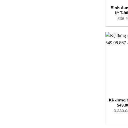
Bình đun
lít T-
636.9
Kệ đựng 
549.0
3.280.0