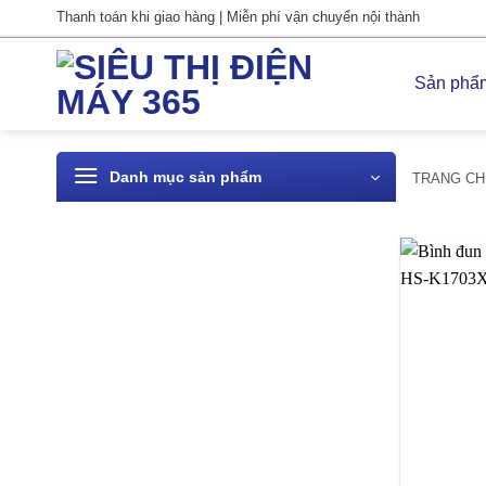
Bỏ
Thanh toán khi giao hàng | Miễn phí vận chuyển nội thành
qua
nội
Sản phẩ
dung
Danh mục sản phẩm
TRANG CH