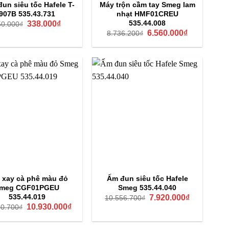
đun siêu tốc Hafele T-
Máy trộn cầm tay Smeg lam
907B 535.43.731
nhạt HMF01CREU
Giá
Giá
535.44.008
338.000
₫
50.000
₫
gốc
hiện
Giá
Giá
6.560.000
₫
8.736.200
₫
là:
tại
gốc
hiện
450.000₫.
là:
là:
tại
338.000₫.
8.736.200₫.
là:
6.560.000₫.
 xay cà phê màu đỏ
Ấm đun siêu tốc Hafele
meg CGF01PGEU
Smeg 535.44.040
Giá
Giá
535.44.019
7.920.000
₫
10.556.700
₫
gốc
hiện
Giá
Giá
10.930.000
₫
60.700
₫
là:
tại
gốc
hiện
10.556.700₫.
là:
là:
tại
7.920.000₫.
14.560.700₫.
là: