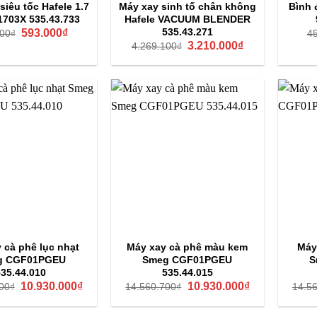
siêu tốc Hafele 1.7
Máy xay sinh tố chân không
Bình 
K1703X 535.43.733
Hafele VACUUM BLENDER
Giá
Giá
535.43.271
593.000
₫
00
₫
4
gốc
hiện
Giá
Giá
3.210.000
₫
4.269.100
₫
là:
tại
gốc
hiện
790.000₫.
là:
là:
tại
593.000₫.
4.269.100₫.
là:
3.210.000₫.
 cà phê lục nhạt
Máy xay cà phê màu kem
Máy
g CGF01PGEU
Smeg CGF01PGEU
S
535.44.010
535.44.015
Giá
Giá
Giá
Giá
10.930.000
₫
10.930.000
₫
00
₫
14.560.700
₫
14.5
gốc
hiện
gốc
hiện
là:
tại
là:
tại
14.560.700₫.
là:
14.560.700₫.
là: