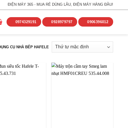
ĐIỆN MÁY 365 - MUA RẺ DÙNG LÂU, ĐIỆN MÁY HÀNG ĐẦU!
0974329191
0928979797
0906396012
ỤNG CỤ NHÀ BẾP HAFELE