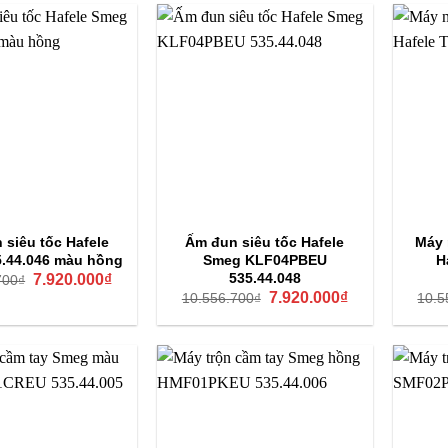
10.930.000₫.
10.930.000₫.
 siêu tốc Hafele
Ấm đun siêu tốc Hafele
Máy 
.44.046 màu hồng
Smeg KLF04PBEU
H
Giá
Giá
535.44.048
7.920.000
₫
700
₫
gốc
hiện
Giá
Giá
7.920.000
₫
10.556.700
₫
10.5
là:
tại
gốc
hiện
10.556.700₫.
là:
là:
tại
7.920.000₫.
10.556.700₫.
là:
7.920.000₫.