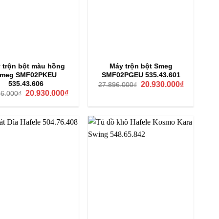
 trộn bột màu hồng
Máy trộn bột Smeg
meg SMF02PKEU
SMF02PGEU 535.43.601
Giá
Giá
535.43.606
20.930.000
₫
27.896.000
₫
gốc
hiện
Giá
Giá
20.930.000
₫
96.000
₫
là:
tại
gốc
hiện
27.896.000₫.
là:
là:
tại
20.930.000
27.896.000₫.
là:
20.930.000₫.