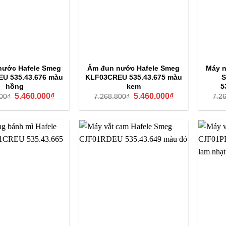
nước Hafele Smeg
Ấm đun nước Hafele Smeg
Máy n
U 535.43.676 màu
KLF03CREU 535.43.675 màu
S
hồng
kem
5
Giá
Giá
Giá
Giá
5.460.000
₫
5.460.000
₫
00
₫
7.268.800
₫
7.2
gốc
hiện
gốc
hiện
là:
tại
là:
tại
7.268.800₫.
là:
7.268.800₫.
là:
5.460.000₫.
5.460.000₫.