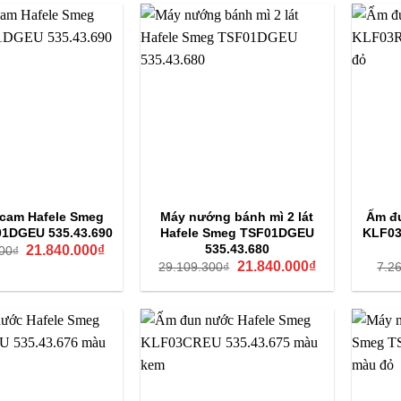
 cam Hafele Smeg
Máy nướng bánh mì 2 lát
Ấm đ
1DGEU 535.43.690
Hafele Smeg TSF01DGEU
KLF03
Giá
Giá
535.43.680
21.840.000
₫
00
₫
gốc
hiện
Giá
Giá
21.840.000
₫
29.109.300
₫
7.2
là:
tại
gốc
hiện
29.109.300₫.
là:
là:
tại
21.840.000₫.
29.109.300₫.
là:
21.840.000₫.