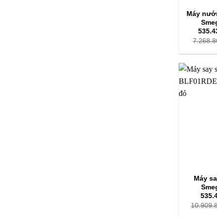
Máy nướn
Sme
535.4
7.268.8
Máy sa
Sme
535.
10.909.