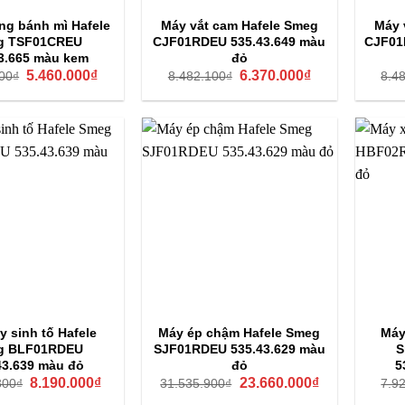
g bánh mì Hafele
Máy vắt cam Hafele Smeg
Máy 
g TSF01CREU
CJF01RDEU 535.43.649 màu
CJF01
3.665 màu kem
đỏ
Giá
Giá
Giá
Giá
5.460.000
₫
6.370.000
₫
00
₫
8.482.100
₫
8.4
gốc
hiện
gốc
hiện
là:
tại
là:
tại
7.268.800₫.
là:
8.482.100₫.
là:
5.460.000₫.
6.370.000₫.
y sinh tố Hafele
Máy ép chậm Hafele Smeg
Máy
g BLF01RDEU
SJF01RDEU 535.43.629 màu
S
43.639 màu đỏ
đỏ
5
Giá
Giá
Giá
Giá
8.190.000
₫
23.660.000
₫
800
₫
31.535.900
₫
7.9
gốc
hiện
gốc
hiện