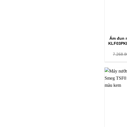
Ấm đun 
KLF03PKE
7.268.8