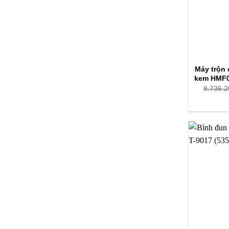
Máy trộn
kem HMF0
8.736.2