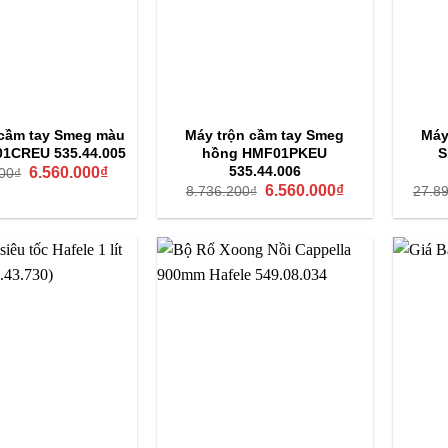
 cầm tay Smeg màu
Máy trộn cầm tay Smeg
Máy
1CREU 535.44.005
hồng HMF01PKEU
S
Giá
Giá
535.44.006
6.560.000
₫
00
₫
gốc
hiện
Giá
Giá
6.560.000
₫
8.736.200
₫
27.8
là:
tại
gốc
hiện
8.736.200₫.
là:
là:
tại
6.560.000₫.
8.736.200₫.
là:
6.560.000₫.