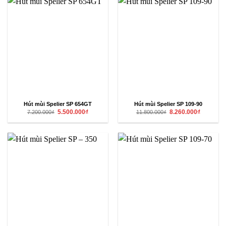
Hút mùi Spelier SP 654GT
Hút mùi Spelier SP 109-90
Giá
Giá
Giá
Giá
5.500.000
₫
8.260.000
₫
7.200.000
₫
11.800.000
₫
gốc
hiện
gốc
hiện
là:
tại
là:
tại
7.200.000₫.
là:
11.800.000₫.
là:
5.500.000₫.
8.260.000₫