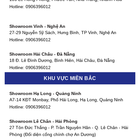
Showroom Quận 11 - TP. HCM
Hotline:
0906396012
1411 Đường 3/2, Phường 16, Quận 11, TP. HCM
Hotline:
0906396012
Showroom Vinh - Nghệ An
Showroom Quận 4 - TP. HCM
27-29 Nguyễn Sỹ Sách, Hưng Bình, TP Vinh, Nghệ An
127 Khánh Hội, Phường 3, Quận 4,TP. HCM
Hotline:
0906396012
Hotline:
0906396012
Showroom Hải Châu - Đà Nẵng
Showroom Quận 7 - TP. HCM
18 Đ. Lê Đình Dương, Bình Hiên, Hải Châu, Đà Nẵng
877 Huỳnh Tấn Phát, Phú Thuận, Quận 7, TP HCM
Hotline:
0906396012
Hotline:
0906396012
KHU VỰC MIỀN BẮC
Showroom Thanh Khê - Đà Nẵng
Showroom Gò Vấp - TP. HCM
475 Điện Biên Phủ, Thanh Khê Đông, Thanh Khê, Đà Nẵng
Showroom Hạ Long - Quảng Ninh
580 Phan Văn Trị, Phường 7, Quận 5, TP HCM
Hotline:
0906396012
A7-14 KĐT Monbay, Phố Hải Long, Hạ Long, Quảng Ninh
Hotline:
0906396012
Hotline:
0906396012
Showroom Cẩm Lệ - Đà Nẵng
Showroom Tân Bình - TP. HCM
652 Nguyễn Hữu Thọ, Khuê Trung, Cẩm Lệ, Đà Nẵng
Showroom Lê Chân - Hải Phòng
90 Đ. Cộng Hòa, Phường 4, Tân Bình, TP HCM
Hotline:
0906396012
27 Tôn Đức Thắng - P. Trần Nguyên Hãn - Q. Lê Chân - Hải
Hotline:
0906396012
Phòng (Đối diện cổng chính chợ An Dương)
Showroom Huế