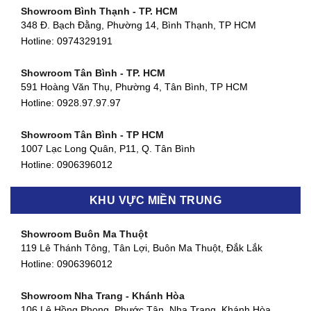
Showroom Bình Thạnh - TP. HCM
348 Đ. Bạch Đằng, Phường 14, Bình Thạnh, TP HCM
Hotline:
0974329191
Showroom Tân Bình - TP. HCM
591 Hoàng Văn Thụ, Phường 4, Tân Bình, TP HCM
Hotline: 0928.97.97.97
Showroom Tân Bình - TP HCM
1007 Lạc Long Quân, P11, Q. Tân Bình
Hotline:
0906396012
Showroom Biên Hòa - Đồng Nai
KHU VỰC MIỀN TRUNG
452 Nguyễn Ái Quốc, Tân Tiến, TP. Biên Hòa, Đồng Nai
Hotline:
0906396012
Showroom Buôn Ma Thuột
119 Lê Thánh Tông, Tân Lợi, Buôn Ma Thuột, Đắk Lắk
Showroom Thuận An - Bình Dương
Hotline:
0906396012
66 đường DT743, An Phú, Thuận An, Bình Dương
Hotline:
0906396012
Showroom Nha Trang - Khánh Hòa
106 Lê Hồng Phong, Phước Tân, Nha Trang, Khánh Hòa