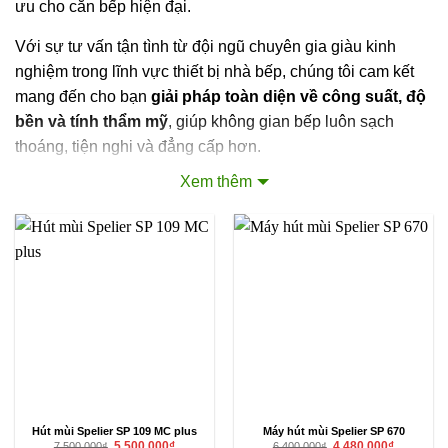
ưu cho căn bếp hiện đại.
Với sự tư vấn tận tình từ đội ngũ chuyên gia giàu kinh
nghiệm trong lĩnh vực thiết bị nhà bếp, chúng tôi cam kết
mang đến cho bạn
giải pháp toàn diện về công suất, độ
bền và tính thẩm mỹ
, giúp không gian bếp luôn sạch
thoáng, tiện nghi và đẳng cấp hơn.
Xem thêm
Khi mua máy hút mùi Spelier tại Điện Máy 365, khách
hàng vừa được
tư vấn miễn phí
, vừa nhận
ưu đãi giá
đặc biệt
, đồng thời có cơ hội
trúng thưởng lên tới
20.000.000 VNĐ
. Đây là chương trình ưu đãi đặc biệt chỉ
dành riêng cho khách hàng của đối tác vàng Điện Máy
365.
Ngay sau khi tiếp nhận thông tin, chúng tôi sẽ
liên hệ lại
trong vòng 15 phút
để mang đến trải nghiệm mua sắm
nhanh chóng, chuyên nghiệp và tận tâm nhất!
Hút mùi Spelier SP 109 MC plus
Máy hút mùi Spelier SP 670
Giá
Giá
Giá
Giá
5.500.000
₫
4.480.000
₫
7.500.000
₫
6.400.000
₫