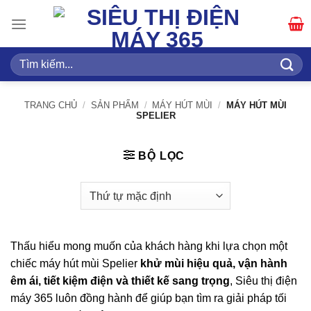
Bỏ
qua
nội
dung
Tìm
kiếm:
TRANG CHỦ
/
SẢN PHẨM
/
MÁY HÚT MÙI
/
MÁY HÚT MÙI
SPELIER
BỘ LỌC
Thấu hiểu mong muốn của khách hàng khi lựa chọn một
chiếc máy hút mùi Spelier
khử mùi hiệu quả, vận hành
êm ái, tiết kiệm điện và thiết kế sang trọng
, Siêu thị điện
máy 365 luôn đồng hành để giúp bạn tìm ra giải pháp tối