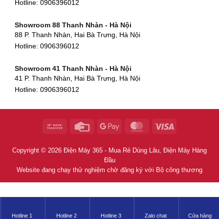
Hotline:
0906396012
54 Hùng Vương, Phú Hội, Thành phố Huế, Thừa Thiên Huế
Hotline:
0906396012
Showroom 88 Thanh Nhàn - Hà Nội
88 P. Thanh Nhàn, Hai Bà Trưng, Hà Nội
Showroom Hà Tĩnh
Hotline:
0906396012
82 Quang Trung, Thạch Quý, Hà Tĩnh
Hotline:
0906396012
Showroom 41 Thanh Nhàn - Hà Nội
41 P. Thanh Nhàn, Hai Bà Trưng, Hà Nội
Showroom Quy Nhơn - Bình Định
Hotline:
0906396012
956 Trần Hưng Đạo, P, Thành phố Quy Nhơn, Bình Định
Hotline:
0906396012
Showroom Tây Sơn - Hà Nội
268 P. Tây Sơn, Trung Liệt, Đống Đa, Hà Nội
Hotline:
0906396012
Copyright © 2026 Điện Máy 365 - Mua Rẻ Dùng Lâu, Điện Máy Hàng
Showroom Khâm Thiên - Hà Nội
Đầu
398B Khâm Thiên, Thổ Quan, Đống Đa, Hà Nội
Website đang chạy thử nghiệm chờ đăng ký với Bộ công thương
Hotline:
0906396012
Showroom Thái Thịnh - Hà Nội
106 P. Thái Thịnh, Ngã Tư Sở, Đống Đa, Hà Nội
Hotline 1
Hotline 2
Hotline 3
Zalo chat
Cửa hàng