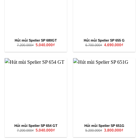
Hút mùi Spelier SP 680GT
Hút mùi Spelier SP 655 G
Giá
Giá
Giá
Giá
5.040.000
₫
4.690.000
₫
7.200.000
₫
6.700.000
₫
gốc
hiện
gốc
hiện
là:
tại
là:
tại
7.200.000₫.
là:
6.700.000₫.
là:
5.040.000₫.
4.690.000₫
Hút mùi Spelier SP 654 GT
Hút mùi Spelier SP 651G
Giá
Giá
Giá
Giá
5.040.000
₫
3.800.000
₫
7.200.000
₫
5.200.000
₫
gốc
hiện
gốc
hiện
là:
tại
là:
tại