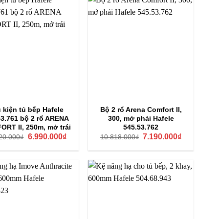
 kiện tủ bếp Hafele
Bộ 2 rổ Arena Comfort II,
53.761 bộ 2 rổ ARENA
300, mở phải Hafele
RT II, 250m, mở trái
545.53.762
Giá
Giá
Giá
Giá
6.990.000
₫
7.190.000
₫
20.000
₫
10.818.000
₫
gốc
hiện
gốc
hiện
là:
tại
là:
tại
10.520.000₫.
là:
10.818.000₫.
là:
6.990.000₫.
7.190.000₫.