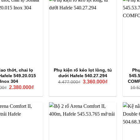
ao thớt, chai lọ
Phụ kiện rổ kéo lọt lòng, tủ
Phụ
Hafele 549.20.015
dưới Hafele 540.27.294
545.
Giá
Giá
Inox 304
COMFO
3.360.000
₫
4.477.000
₫
gốc
hiện
Giá
Giá
2.380.000
₫
00
₫
10.5
là:
tại
gốc
hiện
4.477.000₫.
là:
là:
tại
3.360.000₫.
3.165.000₫.
là:
2.380.000₫.