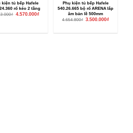
 kiện tủ bếp Hafele
Phụ kiện tủ bếp Hafele
24.360 rổ kéo 2 tầng
540.26.665 bộ rổ ARENA lắp
Giá
Giá
âm bản lề 500mm
4.570.000
₫
83.000
₫
gốc
hiện
Giá
Giá
3.500.000
₫
4.654.800
₫
là:
tại
gốc
hiện
6.083.000₫.
là:
là:
tại
4.570.000₫.
4.654.800₫.
là:
3.500.000₫.