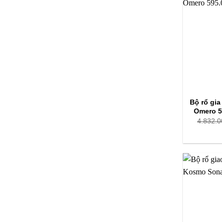
Bộ rổ gia
Omero 5
4.832.0