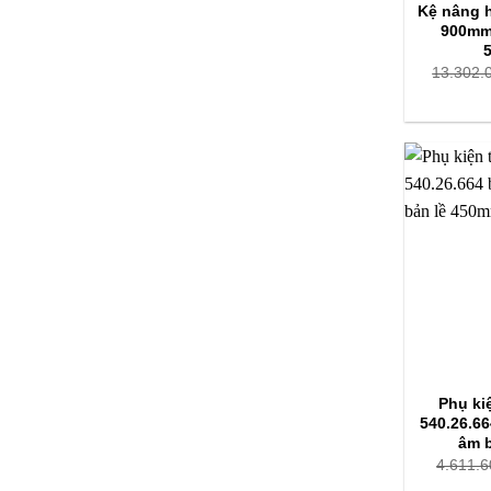
Kệ nâng h
900mm,
13.302.
Phụ ki
540.26.6
âm 
4.611.6