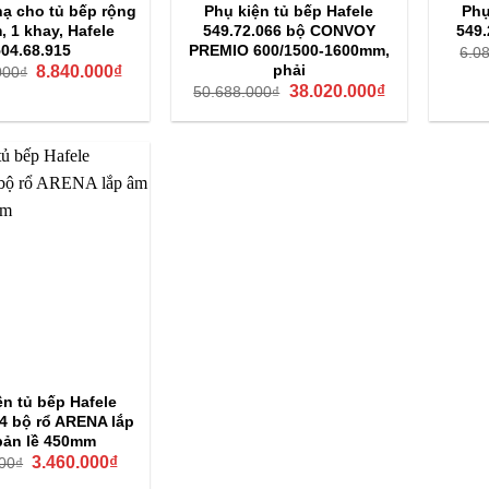
ạ cho tủ bếp rộng
Phụ kiện tủ bếp Hafele
Phụ
 1 khay, Hafele
549.72.066 bộ CONVOY
549.
504.68.915
PREMIO 600/1500-1600mm,
6.0
Giá
Giá
phải
8.840.000
₫
000
₫
gốc
hiện
Giá
Giá
38.020.000
₫
50.688.000
₫
là:
tại
gốc
hiện
13.302.000₫.
là:
là:
tại
8.840.000₫.
50.688.000₫.
là:
38.020.000₫.
ện tủ bếp Hafele
64 bộ rổ ARENA lắp
bản lề 450mm
Giá
Giá
3.460.000
₫
00
₫
gốc
hiện