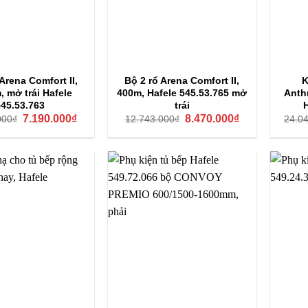
Arena Comfort II,
Bộ 2 rổ Arena Comfort II,
K
 mở trái Hafele
400m, Hafele 545.53.765 mở
Anth
545.53.763
trái
Giá
Giá
Giá
Giá
7.190.000
₫
8.470.000
₫
000
₫
12.743.000
₫
24.0
gốc
hiện
gốc
hiện
là:
tại
là:
tại
10.818.000₫.
là:
12.743.000₫.
là:
7.190.000₫.
8.470.000₫.