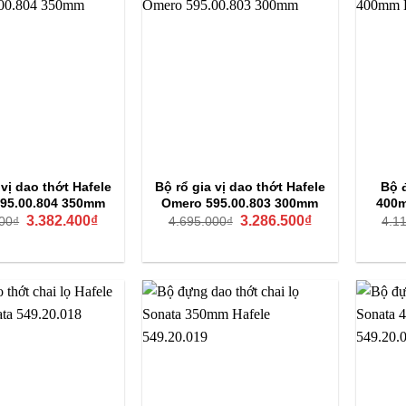
 vị dao thớt Hafele
Bộ rổ gia vị dao thớt Hafele
Bộ 
95.00.804 350mm
Omero 595.00.803 300mm
400m
Giá
Giá
Giá
Giá
3.382.400
₫
3.286.500
₫
00
₫
4.695.000
₫
4.1
gốc
hiện
gốc
hiện
là:
tại
là:
tại
4.832.000₫.
là:
4.695.000₫.
là:
3.382.400₫.
3.286.500₫.