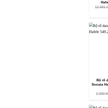
Hafe
12.681.
Bộ rổ d
Sonata Ha
2.200.0