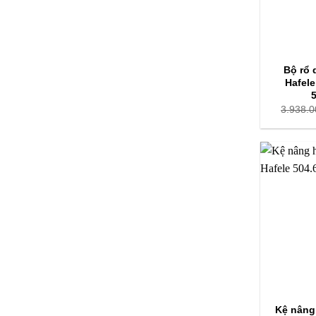
Bộ rổ 
Hafel
3.938.0
Kệ nâng