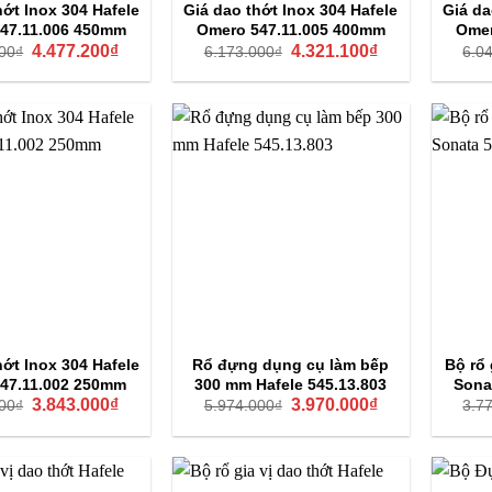
hớt Inox 304 Hafele
Giá dao thớt Inox 304 Hafele
Giá da
47.11.006 450mm
Omero 547.11.005 400mm
Omer
Giá
Giá
Giá
Giá
4.477.200
₫
4.321.100
₫
00
₫
6.173.000
₫
6.0
gốc
hiện
gốc
hiện
là:
tại
là:
tại
6.396.000₫.
là:
6.173.000₫.
là:
4.477.200₫.
4.321.100₫.
hớt Inox 304 Hafele
Rổ đựng dụng cụ làm bếp
Bộ rổ 
47.11.002 250mm
300 mm Hafele 545.13.803
Sona
Giá
Giá
Giá
Giá
3.843.000
₫
3.970.000
₫
00
₫
5.974.000
₫
3.7
gốc
hiện
gốc
hiện
là:
tại
là:
tại
5.490.000₫.
là:
5.974.000₫.
là:
3.843.000₫.
3.970.000₫.