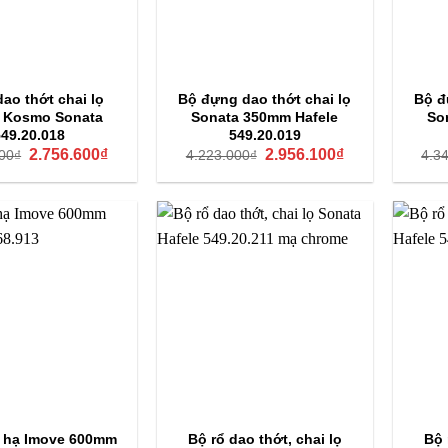
dao thớt chai lọ
Bộ đựng dao thớt chai lọ
Bộ đ
e Kosmo Sonata
Sonata 350mm Hafele
So
549.20.018
549.20.019
Giá
Giá
Giá
Giá
2.756.600
₫
2.956.100
₫
00
₫
4.223.000
₫
4.3
gốc
hiện
gốc
hiện
là:
tại
là:
tại
3.938.000₫.
là:
4.223.000₫.
là:
2.756.600₫.
2.956.100₫.
 hạ Imove 600mm
Bộ rổ dao thớt, chai lọ
Bộ 