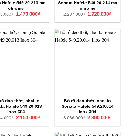
 Hafele 549.20.213 mạ
Sonata Hafele 549.20.214 mạ
chrome
chrome
Giá
Giá
Giá
Giá
1.470.000
₫
1.720.000
₫
58.000
₫
2.287.000
₫
gốc
hiện
gốc
hiện
là:
tại
là:
tại
1.958.000₫.
là:
2.287.000₫.
là:
1.470.000₫.
1.720.000₫.
rổ dao thớt, chai lọ
Bộ rổ dao thớt, chai lọ
ta Hafele 549.20.013
Sonata Hafele 549.20.014
Inox 304
Inox 304
Giá
Giá
Giá
Giá
2.150.000
₫
2.300.000
₫
64.000
₫
3.066.000
₫
gốc
hiện
gốc
hiện
là:
tại
là:
tại
2.864.000₫.
là:
3.066.000₫.
là:
2.150.000₫.
2.300.000₫.