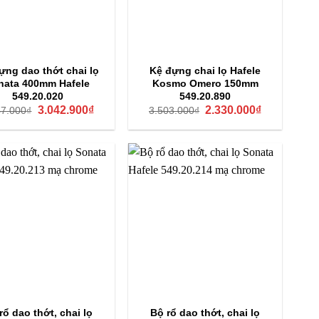
ựng dao thớt chai lọ
Kệ đựng chai lọ Hafele
nata 400mm Hafele
Kosmo Omero 150mm
549.20.020
549.20.890
Giá
Giá
Giá
Giá
3.042.900
₫
2.330.000
₫
47.000
₫
3.503.000
₫
gốc
hiện
gốc
hiện
là:
tại
là:
tại
4.347.000₫.
là:
3.503.000₫.
là:
3.042.900₫.
2.330.000₫.
rổ dao thớt, chai lọ
Bộ rổ dao thớt, chai lọ