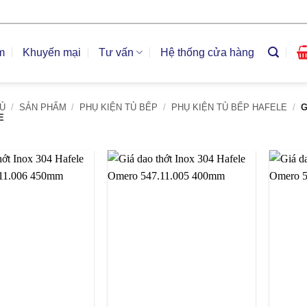
m
Khuyến mại
Tư vấn
Hệ thống cửa hàng
Ủ
/
SẢN PHẨM
/
PHỤ KIỆN TỦ BẾP
/
PHỤ KIỆN TỦ BẾP HAFELE
/
G
E