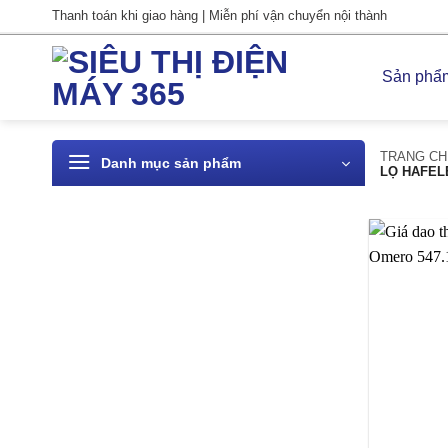
Bỏ
Thanh toán khi giao hàng | Miễn phí vận chuyển nội thành
qua
nội
Sản phẩ
dung
TRANG CH
Danh mục sản phẩm
LỌ HAFEL