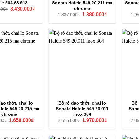
le 504.68.913
Sonata Hafele 549.20.211 mạ
Sonata
Giá
Giá
chrome
8.430.000
₫
000
₫
gốc
hiện
Giá
Giá
1.380.000
₫
1.837.000
₫
1.9
là:
tại
gốc
hiện
12.681.000₫.
là:
là:
tại
8.430.000₫.
1.837.000₫.
là:
1.380.000₫.
ao thớt, chai lọ
Bộ rổ dao thớt, chai lọ
Bộ 
fele 549.20.215 mạ
Sonata Hafele 549.20.011
Sona
chrome
Inox 304
Giá
Giá
Giá
Giá
1.650.000
₫
1.970.000
₫
00
₫
2.615.000
₫
2.8
gốc
hiện
gốc
hiện
là:
tại
là:
tại
2.200.000₫.
là:
2.615.000₫.
là:
1.650.000₫.
1.970.000₫.