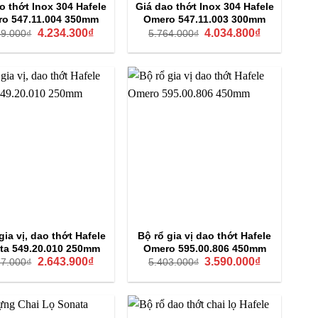
o thớt Inox 304 Hafele
Giá dao thớt Inox 304 Hafele
o 547.11.004 350mm
Omero 547.11.003 300mm
Giá
Giá
Giá
Giá
4.234.300
₫
4.034.800
₫
49.000
₫
5.764.000
₫
gốc
hiện
gốc
hiện
là:
tại
là:
tại
6.049.000₫.
là:
5.764.000₫.
là:
4.234.300₫.
4.034.800₫.
gia vị, dao thớt Hafele
Bộ rổ gia vị dao thớt Hafele
ta 549.20.010 250mm
Omero 595.00.806 450mm
Giá
Giá
Giá
Giá
2.643.900
₫
3.590.000
₫
77.000
₫
5.403.000
₫
gốc
hiện
gốc
hiện
là:
tại
là:
tại
3.777.000₫.
là:
5.403.000₫.
là:
2.643.900₫.
3.590.000₫.