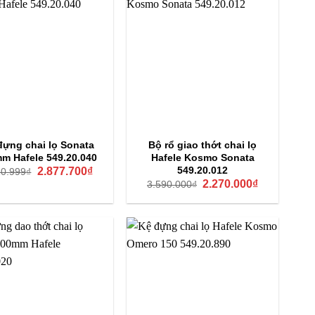
đựng chai lọ Sonata
Bộ rổ giao thớt chai lọ
m Hafele 549.20.040
Hafele Kosmo Sonata
Giá
Giá
549.20.012
2.877.700
₫
10.999
₫
gốc
hiện
Giá
Giá
2.270.000
₫
3.590.000
₫
là:
tại
gốc
hiện
4.110.999₫.
là:
là:
tại
2.877.700₫.
3.590.000₫.
là:
2.270.000₫.