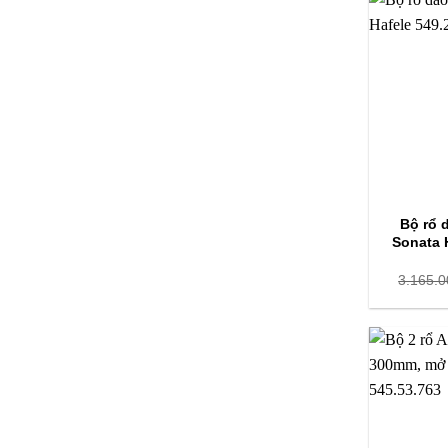
Bộ rổ d
Sonata 
3.165.0