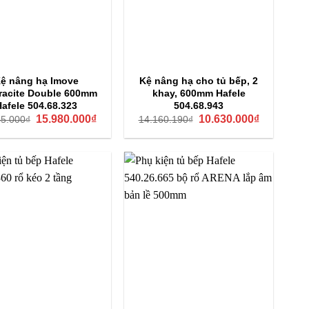
ệ nâng hạ Imove
Kệ nâng hạ cho tủ bếp, 2
racite Double 600mm
khay, 600mm Hafele
Hafele 504.68.323
504.68.943
Giá
Giá
Giá
Giá
15.980.000
₫
10.630.000
₫
45.000
₫
14.160.190
₫
gốc
hiện
gốc
hiện
là:
tại
là:
tại
24.045.000₫.
là:
14.160.190₫.
là:
15.980.000₫.
10.630.000