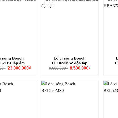
Khoảng 800–900W tùy mẫu
Khoảng 1000–1500W tùy mẫu
20–30 lít tùy model
Công nghệ vi sóng đa điểm, chương trình tự động tối ưu thời gian rã
đông, 85 công thức nấu tự động ở một số mẫu
 vi sóng Bosch đa dạng mẫu mã
i sóng Bosch
Lò vi sóng Bosch
L
321B1 lắp âm
FEL023MS2 độc lập
H
Giá
Giá
Giá
Giá
23.000.000
₫
8.500.000
₫
00
₫
9.500.000
₫
vi sóng Bosch BEL7321B1
gốc
hiện
gốc
hiện
là:
tại
là:
tại
36.750.000₫.
là:
9.500.000₫.
là:
23.000.000₫.
8.500.000₫.
g Bosch BEL7321B1 series 8
sở hữu thiết kế sang trọng với 
 thao tác, đồng thời là lò âm tủ nhỏ gọn, tiết kiệm không gian
nh nấu tự động, đáp ứng đầy đủ nhu cầu như rã đông, nấu, hâ
000W, thức ăn được nấu nhanh chóng, chín đều, kết hợp khả n
từ xa tiện lợi. Lò đảm bảo an toàn tuyệt đối với khóa trẻ em, hi
ng nhờ khoang lò bằng thép không gỉ và hệ thống làm sạch thủy