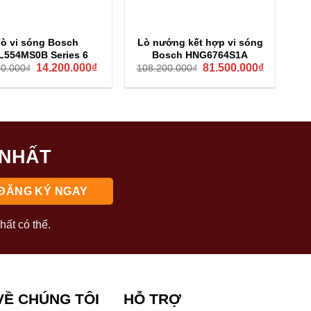
ò vi sóng Bosch
Lò nướng kết hợp vi sóng
L554MS0B Series 6
Bosch HNG6764S1A
hay bên trong có thể tháo ra vệ sinh với nước ấm và xà
Giá
Giá
Giá
Giá
14.200.000
₫
81.500.000
₫
90.000
₫
108.200.000
₫
lò luôn hoạt động ổn định và bền lâu.
gốc
hiện
gốc
hiện
là:
tại
là:
tại
19.990.000₫.
là:
108.200.000₫.
là:
 Bosch và cách khắc phục
14.200.000₫.
81.500.00
 NHẤT
 và dây điện. Đảm bảo cửa lò được đóng kín, vì lò sẽ
ệ trung tâm bảo hành để kiểm tra cầu chì hoặc bo mạch.
hất có thể.
 xoay không lắp đúng vị trí. Hãy đảm bảo thức ăn đặt
g cứng khi hâm nóng.
VỀ CHÚNG TÔI
HỖ TRỢ