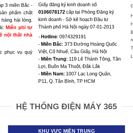
Giấy đăng ký kinh doanh số
p 3 miền Bắc -
G
bất thường thường xuất phát từ đĩa xoay hoặc quạt bên trong. 
0106078172
cấp tại Phòng Đăng ký
sản phẩm chất
H
u quạt gây tiếng ồn, có thể liên hệ dịch vụ kỹ thuật để vệ sinh h
kinh doanh - Sở kế hoạch Đầu tư
hàng hài lòng.
H
Thành phố Hà Nội ngày 07-01-2013
ãi:
Miễn phí tư
ự tắt đột ngột
B
ế nội thất nhà
-
Hotline
: 0974329191
n
uá nhiệt hoặc chế độ bảo vệ tự động kích hoạt. Hãy tắt lò, để ng
-
Miền Bắc:
373 Đường Hoàng Quốc
T
 hoặc để lò quá tải với thực phẩm lớn.
Việt, Cổ Nhuế, Cầu Giấy, Hà Nội
c phục vụ quý
L
-
Miền Trung:
119 Lê Thánh Tông, Tân
hình hiển thị lỗi (E hoặc code khác)
Lợi, Buôn Ma Thuột, Đắk Lắk
-
Miền Nam:
1007 Lạc Long Quân,
 thường thông báo vấn đề về bo mạch, cảm biến hoặc cửa lò. 
P11, Q. Tân Bình, TP HCM
iên hệ trung tâm bảo hành Bosch để được kiểm tra và sửa chữa.
c ăn bị cháy hoặc khô
HỆ THỐNG ĐIỆN MÁY 365
n thường do chọn công suất quá cao hoặc thời gian nấu quá lâ
 chế độ hâm nóng tự động hoặc chia nhỏ thực phẩm ra để nấu
 lò vi sóng Bosch chính hãng tại Siê
KHU VỰC MIỀN TRUNG