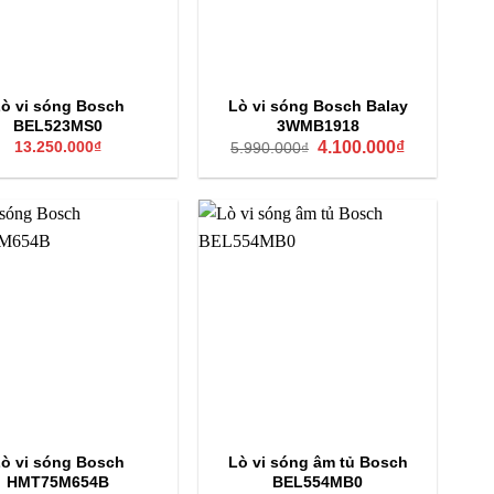
ần số 50Hz, kích thước sản phẩm 382 x 594 x 318 mm và
căn bếp hiện đại, sang trọng và tiện nghi.
IỆT PHÂN 71 LÍT MÀU ĐEN
ò vi sóng Bosch
Lò vi sóng Bosch Balay
BEL523MS0
3WMB1918
Giá
Giá
13.250.000
₫
4.100.000
₫
 trọng với mặt trước bằng thép không gỉ và kính đen cao
5.990.000
₫
gốc
hiện
 Soft Open – Soft Close êm ái, dễ thao tác và an toàn,
là:
tại
5.990.000₫.
là:
p nướng, rã đông, giữ ấm và hâm nóng tiện lợi. Sản phẩm
4.100.000₫.
iển trực quan, dễ sử dụng cho mọi lứa tuổi, kết hợp đèn
mở cửa. Lò còn tích hợp công nghệ làm sạch tự động
ng và tiết kiệm thời gian. Với 14 phương pháp nướng đa
re cooking và nhiều chế độ khác, cùng các tính năng hỗ
41B1
mang đến trải nghiệm nấu nướng linh hoạt và tiện
 thoại, theo dõi và thiết lập chế độ nấu thuận tiện. Sản
hệ thống quạt làm mát tự động. Về thông số kỹ thuật, lò
0V, tần số 50–60Hz, dòng điện 16A, kích thước sản
0 mm, đi kèm phụ kiện khay nướng tráng men, vỉ nướng
ò vi sóng Bosch
Lò vi sóng âm tủ Bosch
ởng cho căn bếp hiện đại, kết hợp thiết kế sang trọng,
HMT75M654B
BEL554MB0