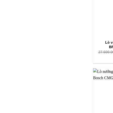
các dụng cụ
đúng khớp 
5.2 Các
Khi nấu, c
chương trì
Lò v
B
và công su
27.600.0
5.3 Sử 
Lò vi sóng
giúp bạn n
mềm bên t
5.4 Lưu 
Trong quá 
sinh lò địn