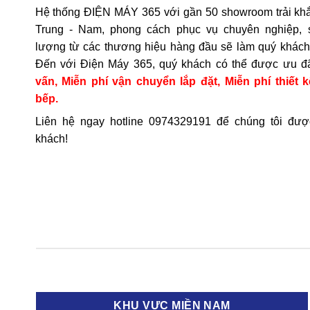
Hệ thống ĐIỆN MÁY 365 với gần 50 showroom trải khắ
Tiếng kêu 
Trung - Nam, phong cách phục vụ chuyên nghiệp, 
thể nào. Nế
lượng từ các thương hiệu hàng đầu sẽ làm quý khách 
Đến với Điện Máy 365, quý khách có thể được ưu đ
6.4 Lò t
vấn, Miễn phí vận chuyển lắp đặt, Miễn phí thiết k
bếp.
Có thể do q
tục quá lâu
Liên hệ ngay hotline
0974329191
để chúng tôi đượ
khách!
6.5 Màn 
Các mã lỗi
lỗi hoặc l
6.6 Thứ
Nguyên nhâ
phẩm, dùng
7. Mua
KHU VỰC MIỀN NAM