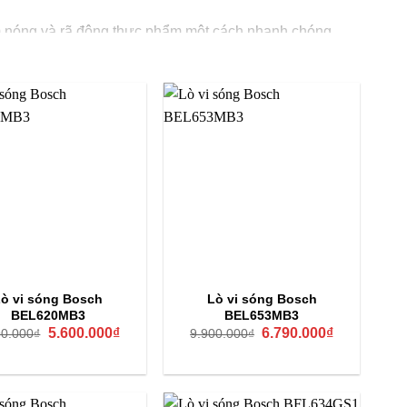
m nóng và rã đông thực phẩm một cách nhanh chóng,
n giản, bạn chọn trọng lượng thực phẩm, và lò sẽ tự
Ngoài ra, nhiều mẫu còn sở hữu chế độ nấu tự động với
 chuẩn bị bữa ăn hàng ngày.
Lò vi sóng Spelier
Sang trọng phong cách châu Âu, các đường nét thanh lịch
Kính cường lực chịu lực, chịu nhiệt, chống tia UV; thép
không gỉ chống bám vân tay
Nhiều mẫu kết hợp lò nướng (2 trong 1)
ò vi sóng Bosch
Lò vi sóng Bosch
BEL620MB3
BEL653MB3
Hâm nóng, nấu, rã đông, nướng; hơn 80 công thức tự động;
Giá
Giá
Giá
Giá
5.600.000
₫
6.790.000
₫
90.000
₫
9.900.000
₫
đĩa xoay thủy tinh 31 cm giúp chín đều
gốc
hiện
gốc
hiện
là:
tại
là:
tại
5.990.000₫.
là:
9.900.000₫.
là:
Màn hình LED cảm ứng kết hợp núm xoay, hẹn giờ đến 60
5.600.000₫.
6.790.000₫.
phút