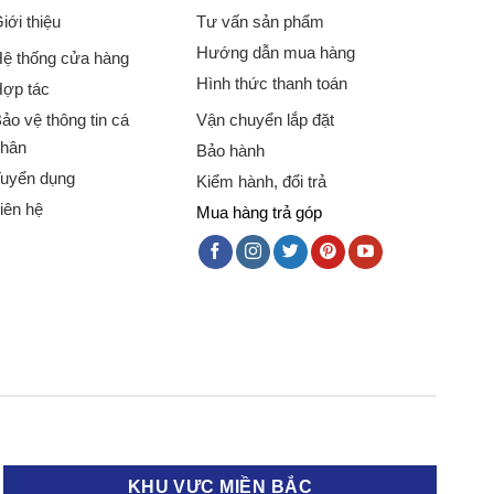
iới thiệu
Tư vấn sản phẩm
Kiểm tra xem đĩa xoay có lắp đúng và không bị vướng vật
Hướng dẫn mua hàng
ệ thống cửa hàng
oặc thay thế linh kiện.
Hình thức thanh toán
ợp tác
ảo vệ thông tin cá
Vận chuyển lắp đặt
hân
Bảo hành
uội ít nhất 10–15 phút, rồi thử lại. Tránh vận hành liên
uyển dụng
Kiểm hành, đổi trả
iên hệ
Mua hàng trả góp
Bạn có thể tham khảo sách hướng dẫn đi kèm để tra mã
u. Hãy điều chỉnh công suất phù hợp với loại thực
.
u Thị Điện Máy 365
KHU VỰC MIỀN BẮC