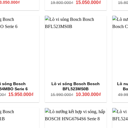
Giá
Giá
3.050.000
₫
15.050.000
₫
19.800.000
₫
15.8
tiên tiến và tính năng thông minh, mang đến trải nghiệm nấu nư
gốc
hiện
là:
tại
19.800.000₫.
là:
vi sóng Bosch BER7321B1 lắp âm
15.050.000₫.
g Bosch BEL7321B1 serie 8
sở hữu thiết kế sang trọng và hiện
ế cho không gian bếp. Cửa lò mở bằng tay cầm, kín khít giúp giữ 
t làm bằng thép không gỉ rộng rãi, đảm bảo an toàn thực phẩm v
ản phẩm được trang bị màn hình hiển thị TFT sắc nét, hiển thị r
iao diện trực quan, dễ thao tác với điều khiển cảm ứng nhạy b
 Điểm nổi bật của lò là công nghệ Inverter không đĩa quay, phân
a ngoài mà vẫn giữ nguyên hương vị và dưỡng chất, đồng thời tiế
g đĩa quay, bạn có thể chế biến đa dạng món ăn như gà nướng
i sóng Bosch
Lò vi sóng Bosch Bosch
Lò nư
thời vệ sinh khoang lò trở nên dễ dàng hơn và tối ưu không gi
54MBO Serie 6
BFL523MS0B
Bo
Giá
Giá
Giá
Giá
15.950.000
₫
10.300.000
₫
00
₫
15.990.000
₫
49.9
h sử dụng lò vi sóng Bosch
gốc
hiện
gốc
hiện
là:
tại
là:
tại
23.000.000₫.
là:
15.990.000₫.
là:
15.950.000₫.
10.300.000₫.
ẩn bị trước khi sử dụng
vận hành lò vi sóng Bosch, bạn nên đặt lò ở nơi thoáng, tránh