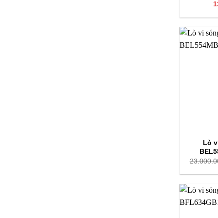
1
công nghệ 
4.3 Lò 
Lò vi són
nhấn tinh t
tích 21 lí
5 người. S
cung cấp g
trình nấu.
từ trong r
nướng khôn
Lò v
xém, đồng 
BEL5
23.000.0
5. Các
5.1 Chu
Trước khi 