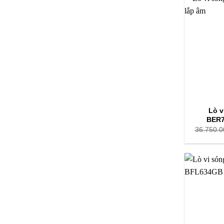
Công suất
vi sóng
Công suất
nướng
Dung tích
Tiện ích
đặc biệt
4. Lò
Lò v
BER7
36.750.0
4.1 Lò 
Lò vi són
sắc nét, dễ
chương trì
và grill 1
điều khiển 
sinh dễ dà