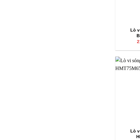
dung tích 
kích thước
4.2 LÒ
Lò v
B
2
LÒ NƯỚN
cấp, kết hợ
trong khi 
trang bị b
Halogen ch
gồm thủy p
dạng, bao 
trợ nấu nh
lợi. Kết nố
phẩm đảm b
có dung tí
phẩm 595 x
Lò v
kết hợp và
H