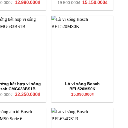
Giá
Giá
Giá
Giá
12.990.000
₫
15.150.000
₫
00.000
₫
19.500.000
₫
ớng tiện lợi, an toàn và chuẩn phong cách châu Âu.
gốc
hiện
gốc
hiện
là:
tại
là:
tại
15.800.000₫.
là:
19.500.000₫.
là:
12.990.000₫.
15.150.000
 đại với mặt kính đen cao cấp, dễ lau chùi và tạo điểm
nhiệt tốt, tiết kiệm điện năng, trong khi khoang lò dung
à dễ vệ sinh, phù hợp nhu cầu nấu nướng cho gia đình 4–
õ ràng nhiệt độ, thời gian, chức năng đang sử dụng và
én, giúp người dùng dễ dàng theo dõi và điều chỉnh quá
 phối nhiệt đều khắp khoang lò, giúp thực phẩm chín đều
t kiệm điện năng và rút ngắn thời gian nấu. Nhờ lò
, cá, pizza hay bánh mì mà không lo thực phẩm cháy
ớng kết hợp vi sóng
Lò vi sóng Bosch
an sử dụng.
sch CMG633BS1B
BEL520MS0K
Giá
Giá
32.350.000
₫
15.990.000
₫
90.000
₫
gốc
hiện
là:
tại
49.990.000₫.
là:
32.350.000₫.
 ẩm ướt và đảm bảo thông gió xung quanh. Chỉ sử dụng