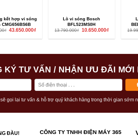
 quản và vệ sinh
 kết hợp vi sóng
Lò vi sóng Bosch
L
h CMG656BS6B
BFL523MS0H
BE
oài lò bằng khăn mềm, tránh dùng chất tẩy mạnh. Đĩa xoay và k
Giá
Giá
Giá
Giá
43.650.000
₫
10.650.000
₫
00
₫
13.790.000
₫
19.9
m tra định kỳ gioăng cửa và các chi tiết quan trọng để đảm bảo 
gốc
hiện
gốc
hiện
là:
tại
là:
tại
68.790.000₫.
là:
13.790.000₫.
là:
 thường gặp khi sử dụng lò vi sóng
43.650.000₫.
10.650.000₫.
không hoạt động
 KÝ TƯ VẤN / NHẬN ƯU ĐÃI MỚI
sóng Bosch không bật, trước hết kiểm tra nguồn điện, phích cắm
 động nếu cửa không khít. Nếu vẫn không bật, có thể cần liên h
c ăn không nóng đều
sẽ gọi lại tư vấn & hỗ trợ quý khách hàng trong thời gian sớm n
n thường là do đặt thực phẩm không đều trên đĩa xoay hoặc đĩa
đĩa xoay lắp chắc chắn và tránh chất lượng thực phẩm quá đôn
CÔNG TY TNHH ĐIỆN MÁY 365
hát ra tiếng kêu lạ
NG ĐẦU!