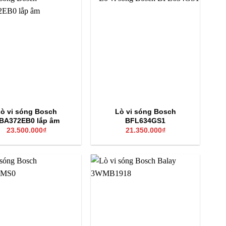
Khoảng 900W
Khoảng 1000W (với mẫu có nướng)
Phổ biến 25 lít
Đĩa xoay thủy tinh lớn, mặt kính chịu lực và chống tia UV,
thiết kế chống bám vân tay
ò vi sóng Bosch
Lò vi sóng Bosch
BA372EB0 lắp âm
BFL634GS1
23.500.000
₫
21.350.000
₫
mặt kính đen hiện đại và bảng điều khiển cảm ứng TFT
 và phù hợp với mọi kiểu bếp. Sản phẩm được trang bị 10
m nóng, nướng và giữ ấm. Với công suất vi sóng 900W
ăng kết nối thông minh qua ứng dụng Home Connect giúp
ển thị nhiệt dư và chức năng tự động tắt, đồng thời vệ
 phân hiệu quả. Về thông số kỹ thuật, lò BEL7321B1 có