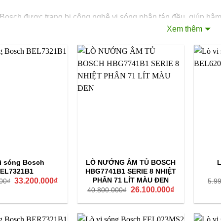
 Bosch được trang bị công nghệ vi sóng phân tán đều, giúp hâ
Xem thêm
mà không làm mất đi chất lượng món ăn. Chỉ với vài thao tác đơ
ịnh thời gian rã đông tối ưu, tiết kiệm công sức và thời gian. 
g thức, mang đến sự tiện lợi tối đa cho người dùng trong việc
sánh lò vi sóng Bosch với Spelier
Lò vi sóng Bosch
Sang trọng, hiện đại; có cả lò âm tủ và lò đặt bàn
Thép không gỉ, mặt kính chịu nhiệt; một số mẫu tích hợp đĩa xoay
chịu nhiệt
Lò vi sóng cơ bản, có nướng, 2 trong 1 (tùy model)
i sóng Bosch
LÒ NƯỚNG ÂM TỦ BOSCH
L
EL7321B1
HBG7741B1 SERIE 8 NHIỆT
Hâm nóng, nấu, rã đông, nướng; công nghệ vi sóng đa điểm, chế độ
Giá
Giá
PHÂN 71 LÍT MÀU ĐEN
33.200.000
₫
00
₫
5.9
tự động với nhiều công thức nấu
gốc
hiện
Giá
Giá
26.100.000
₫
40.800.000
₫
là:
tại
gốc
hiện
51.990.000₫.
là:
Điều khiển điện tử thông minh, hẹn giờ, chọn khối lượng thực phẩm
là:
tại
33.200.000₫.
40.800.000₫.
là:
tự động
26.100.000₫.