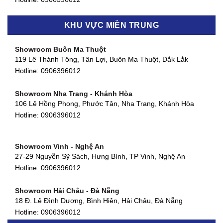
Showroom Biên Hòa - Đồng Nai
KHU VỰC MIỀN TRUNG
452 Nguyễn Ái Quốc, Tân Tiến, TP. Biên Hòa, Đồng Nai
Hotline:
0906396012
Showroom Buôn Ma Thuột
119 Lê Thánh Tông, Tân Lợi, Buôn Ma Thuột, Đắk Lắk
Showroom Thuận An - Bình Dương
Hotline:
0906396012
66 đường DT743, An Phú, Thuận An, Bình Dương
Hotline:
0906396012
Showroom Nha Trang - Khánh Hòa
106 Lê Hồng Phong, Phước Tân, Nha Trang, Khánh Hòa
Showroom Quận 11 - TP. HCM
Hotline:
0906396012
1411 Đường 3/2, Phường 16, Quận 11, TP. HCM
Hotline:
0906396012
Showroom Vinh - Nghệ An
Showroom Quận 4 - TP. HCM
27-29 Nguyễn Sỹ Sách, Hưng Bình, TP Vinh, Nghệ An
127 Khánh Hội, Phường 3, Quận 4,TP. HCM
Hotline:
0906396012
Hotline:
0906396012
Showroom Hải Châu - Đà Nẵng
Showroom Quận 7 - TP. HCM
18 Đ. Lê Đình Dương, Bình Hiên, Hải Châu, Đà Nẵng
877 Huỳnh Tấn Phát, Phú Thuận, Quận 7, TP HCM
Hotline:
0906396012
Hotline:
0906396012