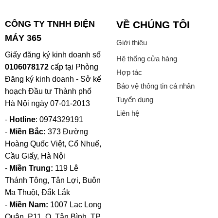
giả – hàng nhái trên thị trường xuất hiện khá nhiều. Để
tránh rủi ro, khách hàng nên:
CÔNG TY TNHH ĐIỆN
VỀ CHÚNG TÔI
MÁY 365
Kiểm tra tem chống hàng giả và mã QR trên thân
Giới thiệu
máy hoặc bao bì.
Giấy đăng ký kinh doanh số
Hệ thống cửa hàng
Yêu cầu phiếu bảo hành chính hãng Malloca và hóa
0106078172
cấp tại Phòng
Hợp tác
đơn VAT khi nhận hàng.
Đăng ký kinh doanh - Sở kế
Bảo vệ thông tin cá nhân
hoạch Đầu tư Thành phố
Không nên mua sản phẩm có giá quá thấp so với giá
Tuyển dụng
Hà Nội ngày 07-01-2013
niêm yết nếu không phải từ đại lý ủy quyền của
Liên hệ
Malloca.
-
Hotline
: 0974329191
-
Miền Bắc:
373 Đường
Khi mua online, hãy đảm bảo website có chứng
Hoàng Quốc Việt, Cổ Nhuế,
nhận phân phối chính hãng và thông tin liên hệ rõ
Cầu Giấy, Hà Nội
ràng.
-
Miền Trung:
119 Lê
Thánh Tông, Tân Lợi, Buôn
Ma Thuột, Đắk Lắk
-
Miền Nam:
1007 Lạc Long
Quân, P11, Q. Tân Bình, TP