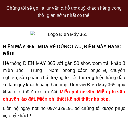
Nếu không tiện đến showroom, bạn có thể đặt hàng online
Chúng tôi sẽ gọi lại tư vấn & hỗ trợ quý khách hàng trong
máy hút mùi Malloca ngay trên website
thời gian sớm nhất có thể.
SIEUTHIDIENMAY365.VN.
Chỉ với vài thao tác đơn giản, sản phẩm sẽ được giao tận
nhà nhanh chóng, kèm theo hóa đơn VAT và phiếu bảo
hành chính hãng Malloca.
ĐIỆN MÁY 365 - MUA RẺ DÙNG LÂU, ĐIỆN MÁY HÀNG
ĐẦU!
Siêu Thị Điện Máy 365 cam kết:
Hệ thống ĐIỆN MÁY 365 với gần 50 showroom trải khắp 3
Phân phối 100% hàng chính hãng Malloca
miền Bắc - Trung - Nam, phong cách phục vụ chuyên
nghiệp, sản phẩm chất lượng từ các thương hiệu hàng đầu
Có nguồn gốc xuất xứ rõ ràng, đầy đủ tem bảo hành
sẽ làm quý khách hàng hài lòng. Đến với Điện Máy 365, quý
Giao hàng toàn quốc, đổi trả dễ dàng theo chính
khách có thể được ưu đãi:
Miễn phí tư vấn, Miễn phí vận
sách của hãng.
chuyển lắp đặt, Miễn phí thiết kế nội thất nhà bếp.
6.3 Cảnh báo hàng giả, hàng nhái khi mua không đúng
Liên hệ ngay hotline
0974329191
để chúng tôi được phục
hệ thống
vụ quý khách!
Malloca là thương hiệu thiết bị bếp cao cấp, vì vậy hàng