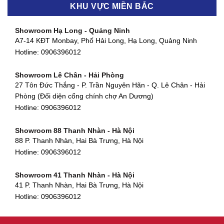
KHU VỰC MIỀN BẮC
Showroom Thanh Khê - Đà Nẵng
Showroom Gò Vấp - TP. HCM
475 Điện Biên Phủ, Thanh Khê Đông, Thanh Khê, Đà Nẵng
Showroom Hạ Long - Quảng Ninh
580 Phan Văn Trị, Phường 7, Quận 5, TP HCM
Hotline:
0906396012
A7-14 KĐT Monbay, Phố Hải Long, Hạ Long, Quảng Ninh
Hotline:
0906396012
Hotline:
0906396012
Showroom Cẩm Lệ - Đà Nẵng
Showroom Tân Bình - TP. HCM
652 Nguyễn Hữu Thọ, Khuê Trung, Cẩm Lệ, Đà Nẵng
Showroom Lê Chân - Hải Phòng
90 Đ. Cộng Hòa, Phường 4, Tân Bình, TP HCM
Hotline:
0906396012
27 Tôn Đức Thắng - P. Trần Nguyên Hãn - Q. Lê Chân - Hải
Hotline:
0906396012
Phòng (Đối diện cổng chính chợ An Dương)
Showroom Huế
Hotline:
0906396012
54 Hùng Vương, Phú Hội, Thành phố Huế, Thừa Thiên Huế
Hotline:
0906396012
Showroom 88 Thanh Nhàn - Hà Nội
88 P. Thanh Nhàn, Hai Bà Trưng, Hà Nội
Showroom Hà Tĩnh
Hotline:
0906396012
82 Quang Trung, Thạch Quý, Hà Tĩnh
Hotline:
0906396012
Showroom 41 Thanh Nhàn - Hà Nội
41 P. Thanh Nhàn, Hai Bà Trưng, Hà Nội
Showroom Quy Nhơn - Bình Định
Hotline:
0906396012
956 Trần Hưng Đạo, P, Thành phố Quy Nhơn, Bình Định
Hotline:
0906396012
Showroom Tây Sơn - Hà Nội