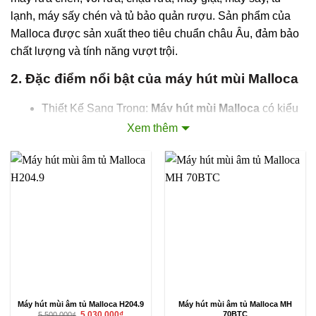
lạnh, máy sấy chén và tủ bảo quản rượu. Sản phẩm của
Malloca được sản xuất theo tiêu chuẩn châu Âu, đảm bảo
chất lượng và tính năng vượt trội.
2. Đặc điểm nổi bật của máy hút mùi Malloca
Thiết Kế Sang Trọng:
Máy hút mùi Malloca
có kiểu
dáng hiện đại, phù hợp với nhiều phong cách bếp
Xem thêm
khác nhau. Chất liệu inox cao cấp và kính cường lực
mang đến vẻ đẹp tinh tế và dễ dàng vệ sinh.
Công Suất Hút Mạnh Mẽ: Với công suất hút lên đến
1200m³/giờ, máy hút mùi Malloca có khả năng loại
bỏ nhanh chóng mùi thức ăn, khói và dầu mỡ, giữ
cho không gian bếp luôn trong lành.
Công Nghệ Tiên Tiến: Máy được trang bị công nghệ
SuperSilence, giúp giảm độ ồn khi hoạt động, mang
lại trải nghiệm nấu nướng thoải mái.
Máy hút mùi âm tủ Malloca H204.9
Máy hút mùi âm tủ Malloca MH
Giá
Giá
70BTC
5.030.000
₫
5.500.000
₫