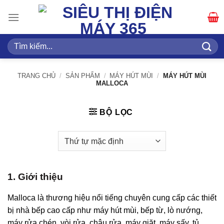
Bỏ
qua
nội
dung
Tìm
kiếm:
TRANG CHỦ
/
SẢN PHẨM
/
MÁY HÚT MÙI
/
MÁY HÚT MÙI
MALLOCA
BỘ LỌC
1. Giới thiệu
Malloca là thương hiệu nổi tiếng chuyên cung cấp các thiết
bị nhà bếp cao cấp như máy hút mùi, bếp từ, lò nướng,
máy rửa chén, vòi rửa, chậu rửa, máy giặt, máy sấy, tủ