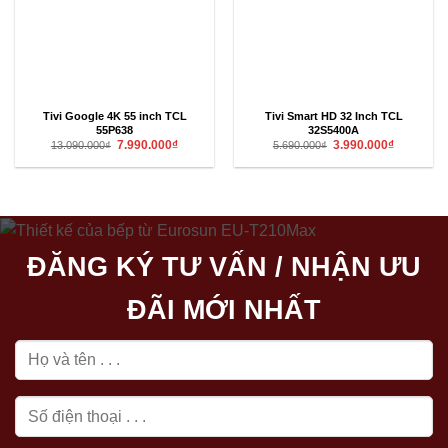
Tivi Google 4K 55 inch TCL
Tivi Smart HD 32 Inch TCL
55P638
32S5400A
Giá
Giá
Giá
Giá
7.990.000
₫
3.990.000
₫
13.090.000
₫
5.690.000
₫
gốc
hiện
gốc
hiện
là:
tại
là:
tại
13.090.000₫.
là:
5.690.000₫.
là:
7.990.000₫.
3.990.000₫
ĐĂNG KÝ TƯ VẤN / NHẬN ƯU
ĐÃI MỚI NHẤT