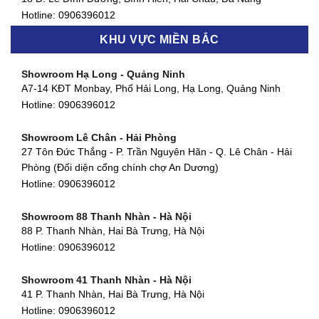
877 Huỳnh Tấn Phát, Phú Thuận, Quận 7, TP HCM
Hotline:
0906396012
Hotline:
0906396012
KHU VỰC MIỀN BẮC
Showroom Thanh Khê - Đà Nẵng
Showroom Gò Vấp - TP. HCM
475 Điện Biên Phủ, Thanh Khê Đông, Thanh Khê, Đà Nẵng
Showroom Hạ Long - Quảng Ninh
580 Phan Văn Trị, Phường 7, Quận 5, TP HCM
Hotline:
0906396012
A7-14 KĐT Monbay, Phố Hải Long, Hạ Long, Quảng Ninh
Hotline:
0906396012
Hotline:
0906396012
Showroom Cẩm Lệ - Đà Nẵng
Showroom Tân Bình - TP. HCM
652 Nguyễn Hữu Thọ, Khuê Trung, Cẩm Lệ, Đà Nẵng
Showroom Lê Chân - Hải Phòng
90 Đ. Cộng Hòa, Phường 4, Tân Bình, TP HCM
Hotline:
0906396012
27 Tôn Đức Thắng - P. Trần Nguyên Hãn - Q. Lê Chân - Hải
Hotline:
0906396012
Phòng (Đối diện cổng chính chợ An Dương)
Showroom Huế
Hotline:
0906396012
54 Hùng Vương, Phú Hội, Thành phố Huế, Thừa Thiên Huế
Hotline:
0906396012
Showroom 88 Thanh Nhàn - Hà Nội
88 P. Thanh Nhàn, Hai Bà Trưng, Hà Nội
Showroom Hà Tĩnh
Hotline:
0906396012
82 Quang Trung, Thạch Quý, Hà Tĩnh
Hotline:
0906396012
Showroom 41 Thanh Nhàn - Hà Nội
41 P. Thanh Nhàn, Hai Bà Trưng, Hà Nội
Showroom Quy Nhơn - Bình Định
Hotline:
0906396012
956 Trần Hưng Đạo, P, Thành phố Quy Nhơn, Bình Định