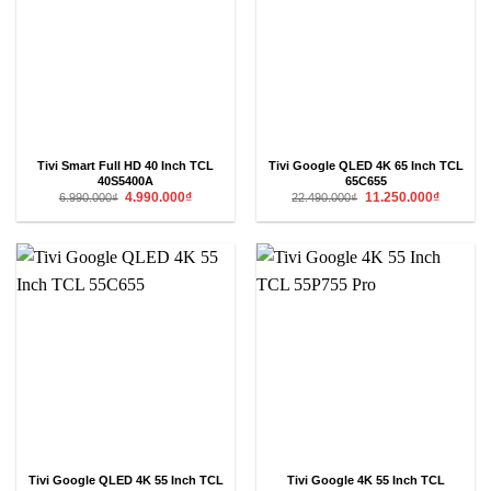
Tivi Smart Full HD 40 Inch TCL
Tivi Google QLED 4K 65 Inch TCL
40S5400A
65C655
Giá
Giá
Giá
Giá
4.990.000
₫
11.250.000
₫
6.990.000
₫
22.490.000
₫
gốc
hiện
gốc
hiện
là:
tại
là:
tại
6.990.000₫.
là:
22.490.000₫.
là:
4.990.000₫.
11.250.00
Tivi Google QLED 4K 55 Inch TCL
Tivi Google 4K 55 Inch TCL