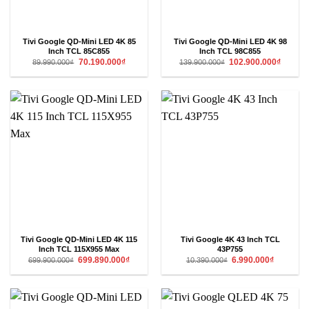
Tivi Google QD-Mini LED 4K 85
Tivi Google QD-Mini LED 4K 98
Inch TCL 85C855
Inch TCL 98C855
Giá
Giá
Giá
Giá
70.190.000
₫
102.900.000
₫
89.990.000
₫
139.900.000
₫
gốc
hiện
gốc
hiện
là:
tại
là:
tại
89.990.000₫.
là:
139.900.000₫.
là:
70.190.000₫.
102.900
Tivi Google QD-Mini LED 4K 115
Tivi Google 4K 43 Inch TCL
Inch TCL 115X955 Max
43P755
Giá
Giá
Giá
Giá
699.890.000
₫
6.990.000
₫
699.900.000
₫
10.390.000
₫
gốc
hiện
gốc
hiện
là:
tại
là:
tại
699.900.000₫.
là:
10.390.000₫.
là:
699.890.000₫.
6.990.000₫