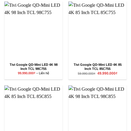
17.120.000₫.
26.990.00
Tivi Google QD-Mini LED 4K 98
Tivi Google QD-Mini LED 4K 85
Inch TCL 98C755
Inch TCL 85C755
Khoảng
Giá
Giá
99.990.000
₫
–
Liên hệ
49.990.000
₫
59.990.000
₫
giá:
gốc
hiện
từ
là:
tại
99.990.000₫
59.990.000₫.
là:
đến
49.990.00
Liên
hệ