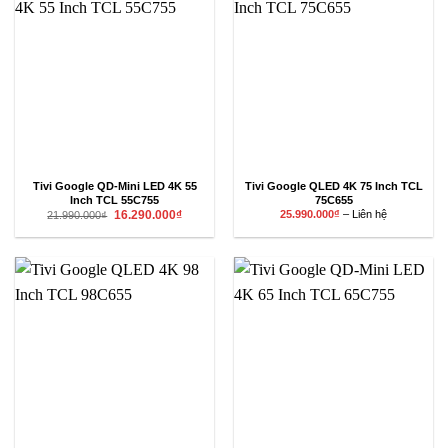
Tivi Google QD-Mini LED 4K 55
Tivi Google QLED 4K 75 Inch TCL
Inch TCL 55C755
75C655
Giá
Giá
Khoảng
16.290.000
₫
25.990.000
₫
–
Liên hệ
21.990.000
₫
gốc
hiện
giá:
là:
tại
từ
21.990.000₫.
là:
25.990.000₫
16.290.000₫.
đến
Liên
hệ