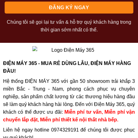
Chúng tôi sẽ gọi lại tư vấn & hỗ trợ quý khách hàng trong
thời gian sớm nhất có thể.
ĐIỆN MÁY 365 - MUA RẺ DÙNG LÂU, ĐIỆN MÁY HÀNG
ĐẦU!
Hệ thống ĐIỆN MÁY 365 với gần 50 showroom trải khắp 3
miền Bắc - Trung - Nam, phong cách phục vụ chuyên
nghiệp, sản phẩm chất lượng từ các thương hiệu hàng đầu
sẽ làm quý khách hàng hài lòng. Đến với Điện Máy 365, quý
khách có thể được ưu đãi:
Miễn phí tư vấn, Miễn phí vận
chuyển lắp đặt, Miễn phí thiết kế nội thất nhà bếp.
Liên hệ ngay hotline
0974329191
để chúng tôi được phục
vụ quý khách!