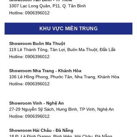
1007 Lạc Long Quân, P11, Q. Tân Bình
Hotline:
0906396012
Showroom Biên Hòa - Đồng Nai
KHU VỰC MIỀN TRUNG
452 Nguyễn Ái Quốc, Tân Tiến, TP. Biên Hòa, Đồng Nai
Hotline:
0906396012
Showroom Buôn Ma Thuột
119 Lê Thánh Tông, Tân Lợi, Buôn Ma Thuột, Đắk Lắk
Showroom Thuận An - Bình Dương
Hotline:
0906396012
66 đường DT743, An Phú, Thuận An, Bình Dương
Hotline:
0906396012
Showroom Nha Trang - Khánh Hòa
106 Lê Hồng Phong, Phước Tân, Nha Trang, Khánh Hòa
Showroom Quận 11 - TP. HCM
Hotline:
0906396012
1411 Đường 3/2, Phường 16, Quận 11, TP. HCM
Hotline:
0906396012
Showroom Vinh - Nghệ An
Showroom Quận 4 - TP. HCM
27-29 Nguyễn Sỹ Sách, Hưng Bình, TP Vinh, Nghệ An
127 Khánh Hội, Phường 3, Quận 4,TP. HCM
Hotline:
0906396012
Hotline:
0906396012
Showroom Hải Châu - Đà Nẵng
Showroom Quận 7 - TP. HCM
18 Đ. Lê Đình Dương, Bình Hiên, Hải Châu, Đà Nẵng