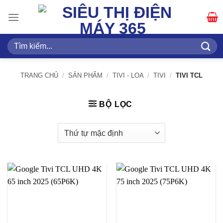
Bỏ
qua
nội
dung
Tìm
kiếm:
TRANG CHỦ
/
SẢN PHẨM
/
TIVI - LOA
/
TIVI
/
TIVI TCL
BỘ LỌC