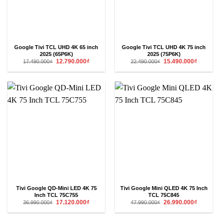
Google Tivi TCL UHD 4K 65 inch
Google Tivi TCL UHD 4K 75 inch
2025 (65P6K)
2025 (75P6K)
Giá
Giá
Giá
Giá
12.790.000
₫
15.490.000
₫
17.490.000
₫
22.490.000
₫
gốc
hiện
gốc
hiện
là:
tại
là:
tại
17.490.000₫.
là:
22.490.000₫.
là:
12.790.000₫.
15.490.00
Tivi Google QD-Mini LED 4K 75
Tivi Google Mini QLED 4K 75 Inch
Inch TCL 75C755
TCL 75C845
Giá
Giá
Giá
Giá
17.120.000
₫
26.990.000
₫
36.990.000
₫
47.990.000
₫
gốc
hiện
gốc
hiện
là:
tại
là:
tại
36.990.000₫.
là:
47.990.000₫.
là: