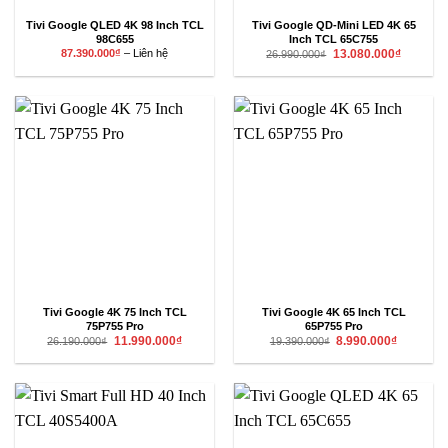
Tivi Google QLED 4K 98 Inch TCL
Tivi Google QD-Mini LED 4K 65
98C655
Inch TCL 65C755
Khoảng
Giá
Giá
87.390.000
₫
–
Liên hệ
13.080.000
₫
26.990.000
₫
giá:
gốc
hiện
từ
là:
tại
87.390.000₫
26.990.000₫.
là:
đến
13.080.00
Liên
hệ
Tivi Google 4K 75 Inch TCL
Tivi Google 4K 65 Inch TCL
75P755 Pro
65P755 Pro
Giá
Giá
Giá
Giá
11.990.000
₫
8.990.000
₫
26.190.000
₫
19.390.000
₫
gốc
hiện
gốc
hiện
là:
tại
là:
tại
26.190.000₫.
là:
19.390.000₫.
là:
11.990.000₫.
8.990.000₫