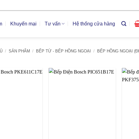
m
Khuyến mại
Tư vấn
Hệ thống cửa hàng
Ủ
/
SẢN PHẨM
/
BẾP TỪ - BẾP HỒNG NGOẠI
/
BẾP HỒNG NGOẠI (Đ