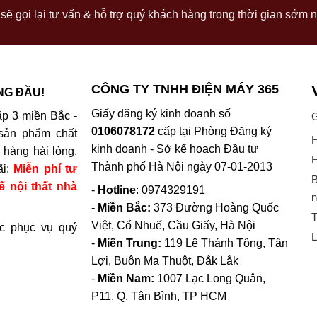
sẽ gọi lại tư vấn & hỗ trợ quý khách hàng trong thời gian sớm n
CÔNG TY TNHH ĐIỆN MÁY 365
NG ĐẦU!
Giấy đăng ký kinh doanh số
p 3 miền Bắc -
G
0106078172
cấp tại Phòng Đăng ký
sản phẩm chất
H
kinh doanh - Sở kế hoạch Đầu tư
hàng hài lòng.
H
Thành phố Hà Nội ngày 07-01-2013
ãi:
Miễn phí tư
B
ế nội thất nhà
-
Hotline
: 0974329191
n
-
Miền Bắc:
373 Đường Hoàng Quốc
T
Việt, Cổ Nhuế, Cầu Giấy, Hà Nội
c phục vụ quý
L
-
Miền Trung:
119 Lê Thánh Tông, Tân
Lợi, Buôn Ma Thuột, Đắk Lắk
-
Miền Nam:
1007 Lạc Long Quân,
P11, Q. Tân Bình, TP HCM