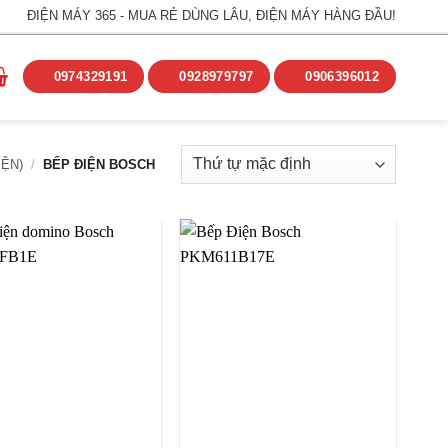
ĐIỆN MÁY 365 - MUA RẺ DÙNG LÂU, ĐIỆN MÁY HÀNG ĐẦU!
0974329191
0928979797
0906396012
IỆN)
/
BẾP ĐIỆN BOSCH