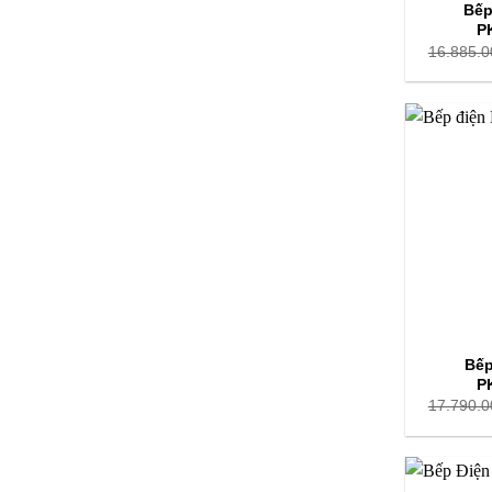
Bếp
P
16.885.0
Bếp
P
17.790.0