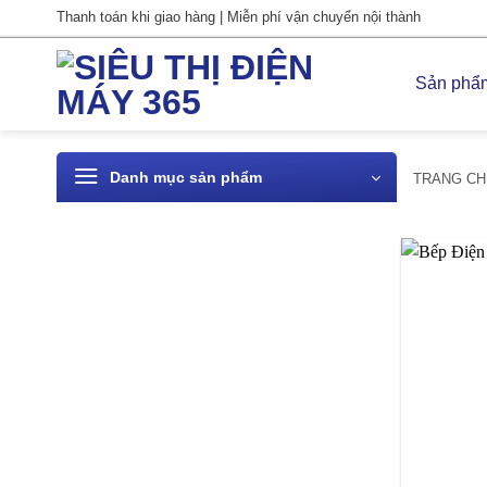
Bỏ
Thanh toán khi giao hàng | Miễn phí vận chuyển nội thành
qua
nội
Sản phẩ
dung
Danh mục sản phẩm
TRANG CH