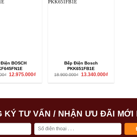
 Điện BOSCH
Bếp Điện Bosch
KF645FN1E
PKK651FB1E
Giá
Giá
Giá
Giá
12.975.000
₫
13.340.000
₫
00
₫
18.900.000
₫
gốc
hiện
gốc
hiện
là:
tại
là:
tại
17.300.000₫.
là:
18.900.000₫.
là:
12.975.000₫.
13.340.000₫.
 KÝ TƯ VẤN / NHẬN ƯU ĐÃI MỚI