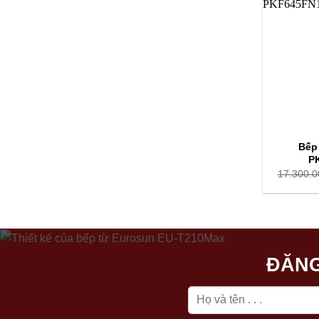
Bếp
P
17.300.0
ĐĂNG