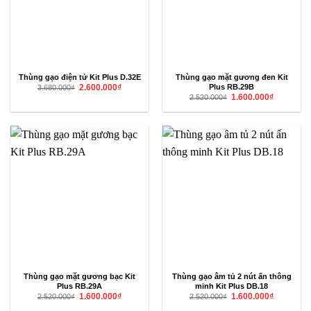
Thùng gạo điện tử Kit Plus D.32E
Thùng gạo mặt gương đen Kit
Giá
Giá
Plus RB.29B
2.600.000
₫
3.680.000
₫
gốc
hiện
Giá
Giá
1.600.000
₫
2.520.000
₫
là:
tại
gốc
hiện
3.680.000₫.
là:
là:
tại
2.600.000₫.
2.520.000₫.
là:
1.600.000₫
Thùng gạo mặt gương bạc Kit
Thùng gạo âm tủ 2 nút ấn thông
Plus RB.29A
minh Kit Plus DB.18
Giá
Giá
Giá
Giá
1.600.000
₫
1.600.000
₫
2.520.000
₫
2.520.000
₫
gốc
hiện
gốc
hiện
là:
tại
là:
tại