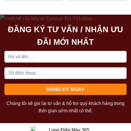
2.520.000₫.
là:
2.520.000₫.
là:
1.600.000₫.
1.600.000₫
ĐĂNG KÝ TƯ VẤN / NHẬN ƯU
ĐÃI MỚI NHẤT
Chúng tôi sẽ gọi lại tư vấn & hỗ trợ quý khách hàng trong
thời gian sớm nhất có thể.