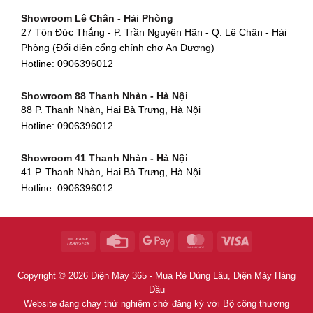
Showroom Tân Bình - TP. HCM
652 Nguyễn Hữu Thọ, Khuê Trung, Cẩm Lệ, Đà Nẵng
Showroom Lê Chân - Hải Phòng
90 Đ. Cộng Hòa, Phường 4, Tân Bình, TP HCM
Hotline:
0906396012
27 Tôn Đức Thắng - P. Trần Nguyên Hãn - Q. Lê Chân - Hải
Hotline:
0906396012
Phòng (Đối diện cổng chính chợ An Dương)
Showroom Huế
Hotline:
0906396012
54 Hùng Vương, Phú Hội, Thành phố Huế, Thừa Thiên Huế
Hotline:
0906396012
Showroom 88 Thanh Nhàn - Hà Nội
88 P. Thanh Nhàn, Hai Bà Trưng, Hà Nội
Showroom Hà Tĩnh
Hotline:
0906396012
82 Quang Trung, Thạch Quý, Hà Tĩnh
Hotline:
0906396012
Showroom 41 Thanh Nhàn - Hà Nội
41 P. Thanh Nhàn, Hai Bà Trưng, Hà Nội
Showroom Quy Nhơn - Bình Định
Hotline:
0906396012
956 Trần Hưng Đạo, P, Thành phố Quy Nhơn, Bình Định
Hotline:
0906396012
Showroom Tây Sơn - Hà Nội
268 P. Tây Sơn, Trung Liệt, Đống Đa, Hà Nội
Hotline:
0906396012
Copyright © 2026 Điện Máy 365 - Mua Rẻ Dùng Lâu, Điện Máy Hàng
Showroom Khâm Thiên - Hà Nội
Đầu
398B Khâm Thiên, Thổ Quan, Đống Đa, Hà Nội
Website đang chạy thử nghiệm chờ đăng ký với Bộ công thương
Hotline:
0906396012