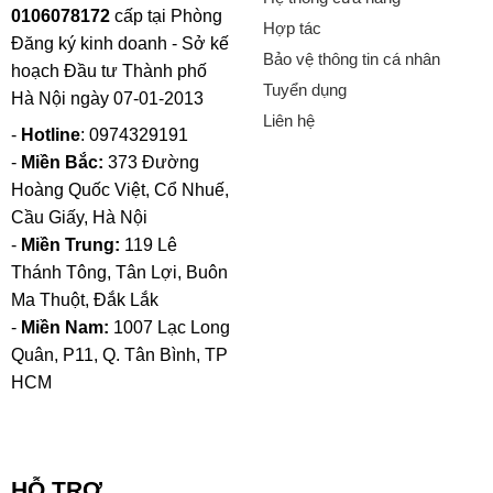
0106078172
cấp tại Phòng
Hợp tác
Đăng ký kinh doanh - Sở kế
Bảo vệ thông tin cá nhân
hoạch Đầu tư Thành phố
Tuyển dụng
Hà Nội ngày 07-01-2013
Liên hệ
-
Hotline
: 0974329191
-
Miền Bắc:
373 Đường
Hoàng Quốc Việt, Cổ Nhuế,
Cầu Giấy, Hà Nội
-
Miền Trung:
119 Lê
Thánh Tông, Tân Lợi, Buôn
Ma Thuột, Đắk Lắk
-
Miền Nam:
1007 Lạc Long
Quân, P11, Q. Tân Bình, TP
HCM
HỖ TRỢ