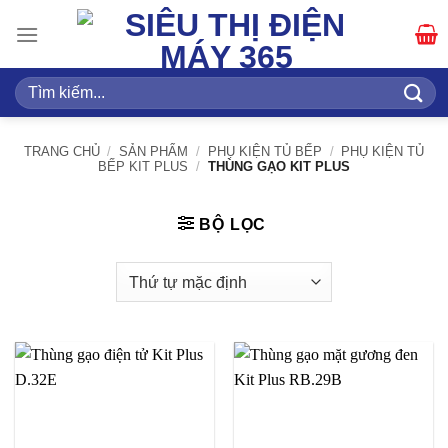
Bỏ
qua
nội
dung
Tìm
kiếm:
TRANG CHỦ
/
SẢN PHẨM
/
PHỤ KIỆN TỦ BẾP
/
PHỤ KIỆN TỦ
BẾP KIT PLUS
/
THÙNG GẠO KIT PLUS
BỘ LỌC