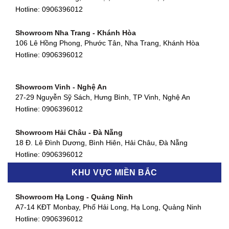
Showroom Thuận An - Bình Dương
Hotline:
0906396012
66 đường DT743, An Phú, Thuận An, Bình Dương
Hotline:
0906396012
Showroom Nha Trang - Khánh Hòa
106 Lê Hồng Phong, Phước Tân, Nha Trang, Khánh Hòa
Showroom Quận 11 - TP. HCM
Hotline:
0906396012
1411 Đường 3/2, Phường 16, Quận 11, TP. HCM
Hotline:
0906396012
Showroom Vinh - Nghệ An
Showroom Quận 4 - TP. HCM
27-29 Nguyễn Sỹ Sách, Hưng Bình, TP Vinh, Nghệ An
127 Khánh Hội, Phường 3, Quận 4,TP. HCM
Hotline:
0906396012
Hotline:
0906396012
Showroom Hải Châu - Đà Nẵng
Showroom Quận 7 - TP. HCM
18 Đ. Lê Đình Dương, Bình Hiên, Hải Châu, Đà Nẵng
877 Huỳnh Tấn Phát, Phú Thuận, Quận 7, TP HCM
Hotline:
0906396012
Hotline:
0906396012
KHU VỰC MIỀN BẮC
Showroom Thanh Khê - Đà Nẵng
Showroom Gò Vấp - TP. HCM
475 Điện Biên Phủ, Thanh Khê Đông, Thanh Khê, Đà Nẵng
Showroom Hạ Long - Quảng Ninh
580 Phan Văn Trị, Phường 7, Quận 5, TP HCM
Hotline:
0906396012
A7-14 KĐT Monbay, Phố Hải Long, Hạ Long, Quảng Ninh
Hotline:
0906396012
Hotline:
0906396012
Showroom Cẩm Lệ - Đà Nẵng