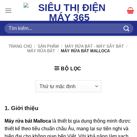
Bỏ
qua
nội
dung
Tìm
kiếm:
TRANG CHỦ
/
SẢN PHẨM
/
MÁY RỬA BÁT - MÁY SẤY BÁT
/
MÁY RỬA BÁT
/
MÁY RỬA BÁT MALLOCA
BỘ LỌC
1. Giới thiệu
Máy rửa bát Malloca
là thiết bị gia dụng thông minh được
thiết kế theo tiêu chuẩn châu Âu, mang lại sự tiện nghi và
hiện đại cho không gian bếp Việt. Với khả năng làm sạch