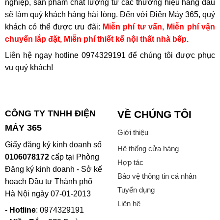
6. Những lỗi thường gặp khi sử dụng máy
nghiệp, sản phẩm chất lượng từ các thương hiệu hàng đầu
rửa bát Malloca và cách khắc phục
sẽ làm quý khách hàng hài lòng. Đến với Điện Máy 365, quý
khách có thể được ưu đãi:
Miễn phí tư vấn, Miễn phí vận
Trong quá trình sử dụng, máy rửa bát Malloca đôi khi có
chuyển lắp đặt, Miễn phí thiết kế nội thất nhà bếp.
thể gặp một số trục trặc nhỏ do thói quen vận hành hoặc
Liên hệ ngay hotline
0974329191
để chúng tôi được phục
yếu tố kỹ thuật. Hiểu rõ nguyên nhân và cách xử lý sẽ giúp
vụ quý khách!
bạn chủ động khắc phục, tránh làm gián đoạn quá trình sử
dụng.
Một trong những lỗi phổ biến nhất là máy không khởi động
CÔNG TY TNHH ĐIỆN
VỀ CHÚNG TÔI
được. Nguyên nhân thường do chưa đóng cửa máy chặt,
MÁY 365
nguồn điện bị ngắt hoặc chương trình rửa chưa được
Giới thiệu
chọn đúng. Hãy kiểm tra lại nguồn điện, đảm bảo cửa máy
Giấy đăng ký kinh doanh số
Hệ thống cửa hàng
được đóng kín và nhấn lại nút khởi động.
0106078172
cấp tại Phòng
Hợp tác
Đăng ký kinh doanh - Sở kế
Lỗi tiếp theo là máy không xả hoặc không cấp nước.
Bảo vệ thông tin cá nhân
hoạch Đầu tư Thành phố
Trường hợp này có thể do vòi nước bị khóa, ống cấp nước
Tuyển dụng
Hà Nội ngày 07-01-2013
bị gấp khúc, hoặc bộ lọc nước đầu vào bị bẩn. Bạn chỉ cần
Liên hệ
mở lại van nước, tháo ống kiểm tra và vệ sinh sạch sẽ bộ
-
Hotline
: 0974329191