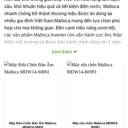
sâu, khử khuẩn hiệu quả và tiết kiệm điện nước, Malloca
nhanh chóng trở thành thương hiệu được tin dùng tại
nhiều gia đình Việt Nam.Malloca mang đến lựa chọn phù
hợp cho mọi không gian. Bên cạnh hiệu năng vượt trội,
các sản phẩm Malloca Inverter còn vận hành cực êm, thân
thiện môi trường và được bảo hành chính hãng tới 2 năm.
Xem thêm
2. Đặc điểm nổi bật máy rửa chén Malloca
2.1 Thiết kế tinh tế, đa dạng mẫu mã
Malloca luôn chú trọng đến thiết kế để phù hợp với nhiều
phong cách nội thất khác nhau. Từ dòng máy rửa bát âm
tủ, bán âm, đến máy rửa bát độc lập, tất cả đều mang
phong cách châu Âu sang trọng, hiện đại.
Sản phẩm được trang bị màn hình hiển thị LCD cùng bảng
điều khiển cảm ứng thông minh, giúp người dùng thao tác
dễ dàng, tiện lợi và mang lại trải nghiệm sử dụng cao cấp
Máy Rửa Chén Bán Âm Malloca
Máy rửa chén Malloca MDW14-
MDW14-S08SI
B09FI