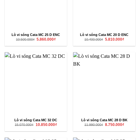
Lò vi sóng Cata MC 25 D ENC
Lò vi sóng Cata MC 20 D ENC
Giá
Giá
Giá
Giá
5.860.000
₫
5.810.000
₫
10.500.000
₫
10.400.000
₫
gốc
hiện
gốc
hiện
là:
tại
là:
tại
10.500.000₫.
là:
10.400.000₫.
là:
5.860.000₫.
5.810.000₫
Lò vi sóng Cata MC 32 DC
Lò vi sóng Cata MC 28 D BK
Giá
Giá
Giá
Giá
10.850.000
₫
8.750.000
₫
15.070.000
₫
11.990.000
₫
gốc
hiện
gốc
hiện
là:
tại
là:
tại
15.070.000₫.
là:
11.990.000₫.
là:
10.850.000₫.
8.750.000₫