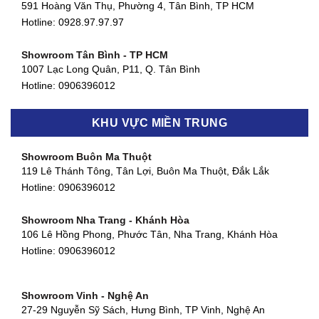
591 Hoàng Văn Thụ, Phường 4, Tân Bình, TP HCM
Hotline: 0928.97.97.97
Showroom Tân Bình - TP HCM
1007 Lạc Long Quân, P11, Q. Tân Bình
Hotline:
0906396012
Showroom Biên Hòa - Đồng Nai
KHU VỰC MIỀN TRUNG
452 Nguyễn Ái Quốc, Tân Tiến, TP. Biên Hòa, Đồng Nai
Hotline:
0906396012
Showroom Buôn Ma Thuột
119 Lê Thánh Tông, Tân Lợi, Buôn Ma Thuột, Đắk Lắk
Showroom Thuận An - Bình Dương
Hotline:
0906396012
66 đường DT743, An Phú, Thuận An, Bình Dương
Hotline:
0906396012
Showroom Nha Trang - Khánh Hòa
106 Lê Hồng Phong, Phước Tân, Nha Trang, Khánh Hòa
Showroom Quận 11 - TP. HCM
Hotline:
0906396012
1411 Đường 3/2, Phường 16, Quận 11, TP. HCM
Hotline:
0906396012
Showroom Vinh - Nghệ An
Showroom Quận 4 - TP. HCM
27-29 Nguyễn Sỹ Sách, Hưng Bình, TP Vinh, Nghệ An