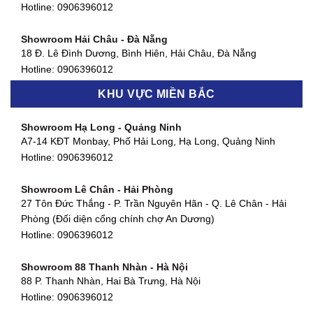
127 Khánh Hội, Phường 3, Quận 4,TP. HCM
Hotline:
0906396012
Hotline:
0906396012
Showroom Hải Châu - Đà Nẵng
Showroom Quận 7 - TP. HCM
18 Đ. Lê Đình Dương, Bình Hiên, Hải Châu, Đà Nẵng
877 Huỳnh Tấn Phát, Phú Thuận, Quận 7, TP HCM
Hotline:
0906396012
Hotline:
0906396012
KHU VỰC MIỀN BẮC
Showroom Thanh Khê - Đà Nẵng
Showroom Gò Vấp - TP. HCM
475 Điện Biên Phủ, Thanh Khê Đông, Thanh Khê, Đà Nẵng
Showroom Hạ Long - Quảng Ninh
580 Phan Văn Trị, Phường 7, Quận 5, TP HCM
Hotline:
0906396012
A7-14 KĐT Monbay, Phố Hải Long, Hạ Long, Quảng Ninh
Hotline:
0906396012
Hotline:
0906396012
Showroom Cẩm Lệ - Đà Nẵng
Showroom Tân Bình - TP. HCM
652 Nguyễn Hữu Thọ, Khuê Trung, Cẩm Lệ, Đà Nẵng
Showroom Lê Chân - Hải Phòng
90 Đ. Cộng Hòa, Phường 4, Tân Bình, TP HCM
Hotline:
0906396012
27 Tôn Đức Thắng - P. Trần Nguyên Hãn - Q. Lê Chân - Hải
Hotline:
0906396012
Phòng (Đối diện cổng chính chợ An Dương)
Showroom Huế
Hotline:
0906396012
54 Hùng Vương, Phú Hội, Thành phố Huế, Thừa Thiên Huế
Hotline:
0906396012
Showroom 88 Thanh Nhàn - Hà Nội
88 P. Thanh Nhàn, Hai Bà Trưng, Hà Nội
Showroom Hà Tĩnh
Hotline:
0906396012
82 Quang Trung, Thạch Quý, Hà Tĩnh