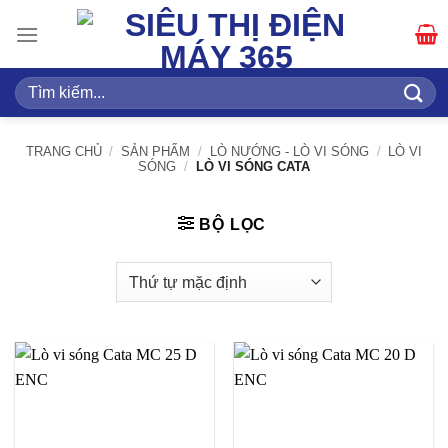
Bỏ
qua
nội
dung
Tìm
kiếm:
TRANG CHỦ
/
SẢN PHẨM
/
LÒ NƯỚNG - LÒ VI SÓNG
/
LÒ VI
SÓNG
/
LÒ VI SÓNG CATA
BỘ LỌC