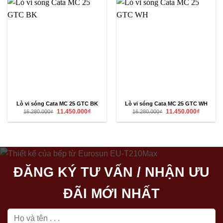
Lò vi sóng Cata MC 25 GTC BK
Lò vi sóng Cata MC 25 GTC WH
Giá
Giá
Giá
Giá
11.450.000
₫
11.450.000
₫
16.280.000
₫
16.280.000
₫
gốc
hiện
gốc
hiện
là:
tại
là:
tại
16.280.000₫.
là:
16.280.000₫.
là:
11.450.000₫.
11.450.00
ĐĂNG KÝ TƯ VẤN / NHẬN ƯU
ĐÃI MỚI NHẤT