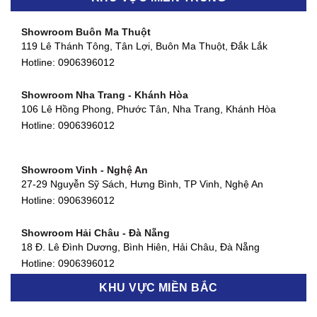
452 Nguyễn Ái Quốc, Tân Tiến, TP. Biên Hòa, Đồng Nai
Hotline:
0906396012
Showroom Buôn Ma Thuột
119 Lê Thánh Tông, Tân Lợi, Buôn Ma Thuột, Đắk Lắk
Showroom Thuận An - Bình Dương
Hotline:
0906396012
66 đường DT743, An Phú, Thuận An, Bình Dương
Hotline:
0906396012
Showroom Nha Trang - Khánh Hòa
106 Lê Hồng Phong, Phước Tân, Nha Trang, Khánh Hòa
Showroom Quận 11 - TP. HCM
Hotline:
0906396012
1411 Đường 3/2, Phường 16, Quận 11, TP. HCM
Hotline:
0906396012
Showroom Vinh - Nghệ An
Showroom Quận 4 - TP. HCM
27-29 Nguyễn Sỹ Sách, Hưng Bình, TP Vinh, Nghệ An
127 Khánh Hội, Phường 3, Quận 4,TP. HCM
Hotline:
0906396012
Hotline:
0906396012
Showroom Hải Châu - Đà Nẵng
Showroom Quận 7 - TP. HCM
18 Đ. Lê Đình Dương, Bình Hiên, Hải Châu, Đà Nẵng
877 Huỳnh Tấn Phát, Phú Thuận, Quận 7, TP HCM
Hotline:
0906396012
Hotline:
0906396012
KHU VỰC MIỀN BẮC
Showroom Thanh Khê - Đà Nẵng
Showroom Gò Vấp - TP. HCM
475 Điện Biên Phủ, Thanh Khê Đông, Thanh Khê, Đà Nẵng