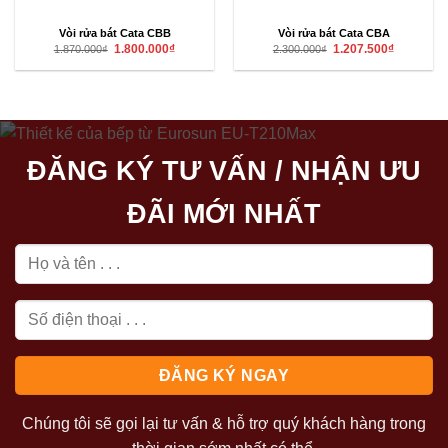
Vòi rửa bát Cata CBB
Vòi rửa bát Cata CBA
Giá
Giá
Giá
Giá
1.800.000
₫
1.207.500
₫
1.870.000
₫
2.300.000
₫
gốc
hiện
gốc
hiện
là:
tại
là:
tại
1.870.000₫.
là:
2.300.000₫.
là:
1.800.000₫.
1.207.500₫
ĐĂNG KÝ TƯ VẤN / NHẬN ƯU
ĐÃI MỚI NHẤT
Chúng tôi sẽ gọi lại tư vấn & hỗ trợ quý khách hàng trong