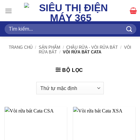
Bỏ
qua
nội
dung
Tìm
kiếm:
TRANG CHỦ
/
SẢN PHẨM
/
CHẬU RỬA - VÒI RỬA BÁT
/
VÒI
RỬA BÁT
/
VÒI RỬA BÁT CATA
BỘ LỌC