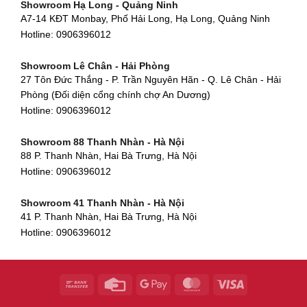
Showroom Hạ Long - Quảng Ninh
580 Phan Văn Trị, Phường 7, Quận 5, TP HCM
Hotline:
0906396012
A7-14 KĐT Monbay, Phố Hải Long, Hạ Long, Quảng Ninh
Hotline:
0906396012
Hotline:
0906396012
Showroom Cẩm Lệ - Đà Nẵng
Showroom Tân Bình - TP. HCM
652 Nguyễn Hữu Thọ, Khuê Trung, Cẩm Lệ, Đà Nẵng
Showroom Lê Chân - Hải Phòng
90 Đ. Cộng Hòa, Phường 4, Tân Bình, TP HCM
Hotline:
0906396012
27 Tôn Đức Thắng - P. Trần Nguyên Hãn - Q. Lê Chân - Hải
Hotline:
0906396012
Phòng (Đối diện cổng chính chợ An Dương)
Showroom Huế
Hotline:
0906396012
54 Hùng Vương, Phú Hội, Thành phố Huế, Thừa Thiên Huế
Hotline:
0906396012
Showroom 88 Thanh Nhàn - Hà Nội
88 P. Thanh Nhàn, Hai Bà Trưng, Hà Nội
Showroom Hà Tĩnh
Hotline:
0906396012
82 Quang Trung, Thạch Quý, Hà Tĩnh
Hotline:
0906396012
Showroom 41 Thanh Nhàn - Hà Nội
41 P. Thanh Nhàn, Hai Bà Trưng, Hà Nội
Showroom Quy Nhơn - Bình Định
Hotline:
0906396012
956 Trần Hưng Đạo, P, Thành phố Quy Nhơn, Bình Định
Hotline:
0906396012
Showroom Tây Sơn - Hà Nội
268 P. Tây Sơn, Trung Liệt, Đống Đa, Hà Nội
Hotline:
0906396012