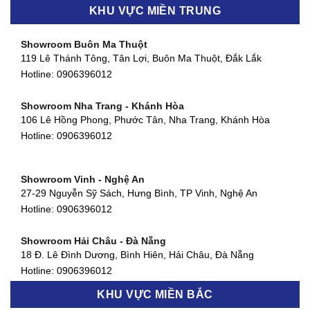
Showroom Biên Hòa - Đồng Nai
KHU VỰC MIỀN TRUNG
452 Nguyễn Ái Quốc, Tân Tiến, TP. Biên Hòa, Đồng Nai
Hotline:
0906396012
Showroom Buôn Ma Thuột
119 Lê Thánh Tông, Tân Lợi, Buôn Ma Thuột, Đắk Lắk
Showroom Thuận An - Bình Dương
Hotline:
0906396012
66 đường DT743, An Phú, Thuận An, Bình Dương
Hotline:
0906396012
Showroom Nha Trang - Khánh Hòa
106 Lê Hồng Phong, Phước Tân, Nha Trang, Khánh Hòa
Showroom Quận 11 - TP. HCM
Hotline:
0906396012
1411 Đường 3/2, Phường 16, Quận 11, TP. HCM
Hotline:
0906396012
Showroom Vinh - Nghệ An
Showroom Quận 4 - TP. HCM
27-29 Nguyễn Sỹ Sách, Hưng Bình, TP Vinh, Nghệ An
127 Khánh Hội, Phường 3, Quận 4,TP. HCM
Hotline:
0906396012
Hotline:
0906396012
Showroom Hải Châu - Đà Nẵng
Showroom Quận 7 - TP. HCM
18 Đ. Lê Đình Dương, Bình Hiên, Hải Châu, Đà Nẵng
877 Huỳnh Tấn Phát, Phú Thuận, Quận 7, TP HCM
Hotline:
0906396012
Hotline:
0906396012
KHU VỰC MIỀN BẮC
Showroom Thanh Khê - Đà Nẵng