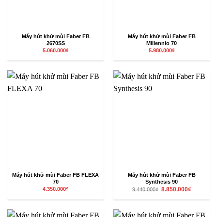
Máy hút khử mùi Faber FB
Máy hút khử mùi Faber FB
2670SS
Millennio 70
5.060.000
₫
5.980.000
₫
Máy hút khử mùi Faber FB FLEXA
Máy hút khử mùi Faber FB
70
Synthesis 90
Giá
Giá
4.350.000
₫
8.850.000
₫
9.440.000
₫
gốc
hiện
là:
tại
9.440.000₫.
là:
8.850.000₫