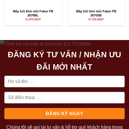
Máy hút khử mùi Faber FB
Máy hút khử mùi Faber FB
2670BL
2670SB
4.370.000
₫
4.720.000
₫
ĐĂNG KÝ TƯ VẤN / NHẬN ƯU
ĐÃI MỚI NHẤT
Chúng tôi sẽ gọi lại tư vấn & hỗ trợ quý khách hàng trong