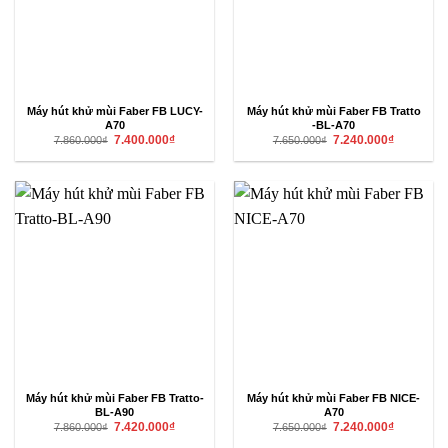
Máy hút khử mùi Faber FB LUCY-
Máy hút khử mùi Faber FB Tratto
A70
-BL-A70
Giá
Giá
Giá
Giá
7.400.000
₫
7.240.000
₫
7.860.000
₫
7.650.000
₫
gốc
hiện
gốc
hiện
là:
tại
là:
tại
7.860.000₫.
là:
7.650.000₫.
là:
7.400.000₫.
7.240.000₫
Máy hút khử mùi Faber FB Tratto-
Máy hút khử mùi Faber FB NICE-
BL-A90
A70
Giá
Giá
Giá
Giá
7.420.000
₫
7.240.000
₫
7.860.000
₫
7.650.000
₫
gốc
hiện
gốc
hiện
là:
tại
là:
tại