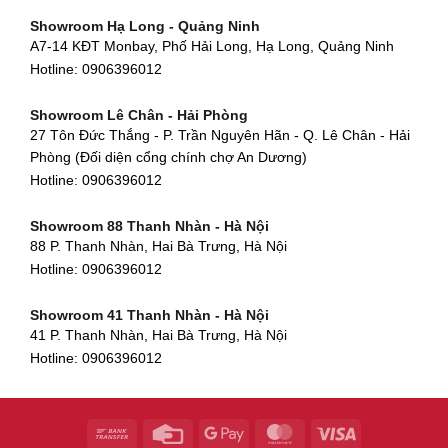
Showroom Gò Vấp - TP. HCM
475 Điện Biên Phủ, Thanh Khê Đông, Thanh Khê, Đà Nẵng
Showroom Hạ Long - Quảng Ninh
580 Phan Văn Trị, Phường 7, Quận 5, TP HCM
Hotline:
0906396012
A7-14 KĐT Monbay, Phố Hải Long, Hạ Long, Quảng Ninh
Hotline:
0906396012
Hotline:
0906396012
Showroom Cẩm Lệ - Đà Nẵng
Showroom Tân Bình - TP. HCM
652 Nguyễn Hữu Thọ, Khuê Trung, Cẩm Lệ, Đà Nẵng
Showroom Lê Chân - Hải Phòng
90 Đ. Cộng Hòa, Phường 4, Tân Bình, TP HCM
Hotline:
0906396012
27 Tôn Đức Thắng - P. Trần Nguyên Hãn - Q. Lê Chân - Hải
Hotline:
0906396012
Phòng (Đối diện cổng chính chợ An Dương)
Showroom Huế
Hotline:
0906396012
54 Hùng Vương, Phú Hội, Thành phố Huế, Thừa Thiên Huế
Hotline:
0906396012
Showroom 88 Thanh Nhàn - Hà Nội
88 P. Thanh Nhàn, Hai Bà Trưng, Hà Nội
Showroom Hà Tĩnh
Hotline:
0906396012
82 Quang Trung, Thạch Quý, Hà Tĩnh
Hotline:
0906396012
Showroom 41 Thanh Nhàn - Hà Nội
41 P. Thanh Nhàn, Hai Bà Trưng, Hà Nội
Showroom Quy Nhơn - Bình Định
Hotline:
0906396012
956 Trần Hưng Đạo, P, Thành phố Quy Nhơn, Bình Định
Hotline:
0906396012
Showroom Tây Sơn - Hà Nội
268 P. Tây Sơn, Trung Liệt, Đống Đa, Hà Nội
Hotline:
0906396012