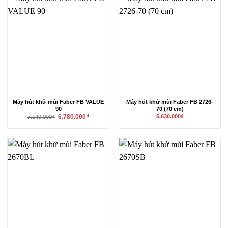
Máy hút khử mùi Faber FB VALUE
Máy hút khử mùi Faber FB 2726-
90
70 (70 cm)
Giá
Giá
6.780.000
₫
5.630.000
₫
7.140.000
₫
gốc
hiện
là:
tại
7.140.000₫.
là:
6.780.000₫.