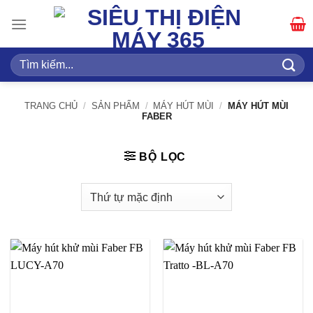
Bỏ
qua
nội
dung
Tìm
kiếm:
TRANG CHỦ
/
SẢN PHẨM
/
MÁY HÚT MÙI
/
MÁY HÚT MÙI
FABER
BỘ LỌC