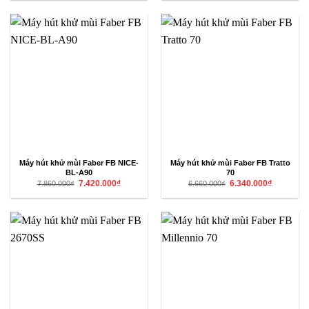
7.860.000₫.
là:
7.650.000₫.
là:
7.420.000₫.
7.240.000₫
Máy hút khử mùi Faber FB NICE-
Máy hút khử mùi Faber FB Tratto
BL-A90
70
Giá
Giá
Giá
Giá
7.420.000
₫
6.340.000
₫
7.860.000
₫
6.660.000
₫
gốc
hiện
gốc
hiện
là:
tại
là:
tại
7.860.000₫.
là:
6.660.000₫.
là:
7.420.000₫.
6.340.000₫