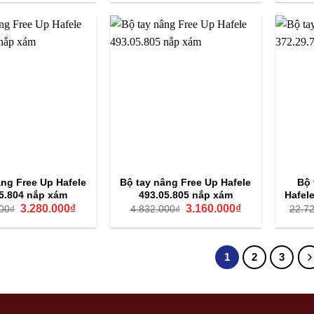
là:
tại
là:
tại
4.484.000₫.
là:
4.708.000₫.
là:
2.930.000₫.
3.070.000₫.
âng Free Up Hafele
Bộ tay nâng Free Up Hafele
Bộ 
5.804 nắp xám
493.05.805 nắp xám
Hafel
Giá
Giá
Giá
Giá
3.280.000
₫
3.160.000
₫
00
₫
4.832.000
₫
22.7
gốc
hiện
gốc
hiện
là:
tại
là:
tại
4.807.000₫.
là:
4.832.000₫.
là:
3.280.000₫.
3.160.000₫.
1
2
3