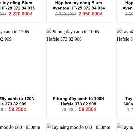
̣c tay nâng Blum
Hộp lực tay nâng Blum
Hộ
HF-28 372.94.035
Aventos HF-25 372.94.034
Aven
Giá
Giá
Giá
Giá
2.220.000
₫
2.050.000
₫
00
₫
2.723.200
₫
2.5
gốc
hiện
gốc
hiện
là:
tại
là:
tại
2.951.200₫.
là:
2.723.200₫.
là:
2.220.000₫.
2.050.000₫.
đẩy cánh tủ 120N
Pittong đẩy cánh tủ 100N
Tay
le 373.82.909
Hafele 373.82.908
600m
Giá
Giá
Giá
Giá
59.250
₫
59.250
₫
000
₫
79.000
₫
1.
gốc
hiện
gốc
hiện
là:
tại
là:
tại
79.000₫.
là:
79.000₫.
là:
59.250₫.
59.250₫.