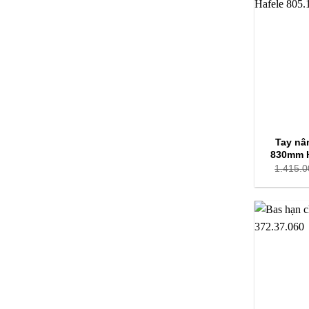
Tay nâ
830mm H
1.415.0