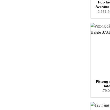
Hộp lư
Aventos 
2.951.2
Pittong 
Hafe
79.