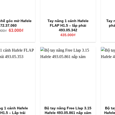
chế góc mở Hafele
Tay nâng 1 cánh Hafele
Tay 
372.37.060
FLAP H1.5 – lắp phải
phả
Giá
Giá
493.05.342
63.000
₫
000
₫
gốc
hiện
435.000
₫
là:
tại
113.000₫.
là:
63.000₫.
ng 1 cánh Hafele
Bộ tay nâng Free Llap 3.15
Bộ ta
H1.5 – Lắp trái
Hafele 493.05.861 nắp xám
Hafel