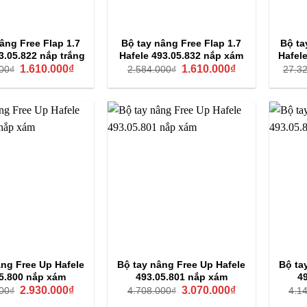
âng Free Flap 1.7
Bộ tay nâng Free Flap 1.7
Bộ ta
3.05.822 nắp trắng
Hafele 493.05.832 nắp xám
Hafel
Giá
Giá
Giá
Giá
1.610.000
₫
1.610.000
₫
00
₫
2.584.000
₫
27.3
gốc
hiện
gốc
hiện
là:
tại
là:
tại
2.584.000₫.
là:
2.584.000₫.
là:
1.610.000₫.
1.610.000₫.
âng Free Up Hafele
Bộ tay nâng Free Up Hafele
Bộ ta
5.800 nắp xám
493.05.801 nắp xám
4
Giá
Giá
Giá
Giá
2.930.000
₫
3.070.000
₫
00
₫
4.708.000
₫
4.1
gốc
hiện
gốc
hiện