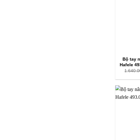
Bộ tay 
Hafele 49
1.640.0