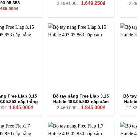
Giá
Giá
493.05.353
1.649.250
₫
2.199.000
₫
2.2
gốc
hiện
435.000
₫
là:
tại
2.199.000₫.
là:
1.649.250₫.
âng Free Llap 3.15
Bộ tay nâng Free Llap 3.15
Bộ tay
3.05.853 nắp trắng
Hafele 493.05.863 nắp xám
Hafel
Giá
Giá
Giá
Giá
1.845.000
₫
1.845.000
₫
00
₫
2.460.000
₫
27.3
gốc
hiện
gốc
hiện
là:
tại
là:
tại
2.460.000₫.
là:
2.460.000₫.
là:
1.845.000₫.
1.845.000₫.