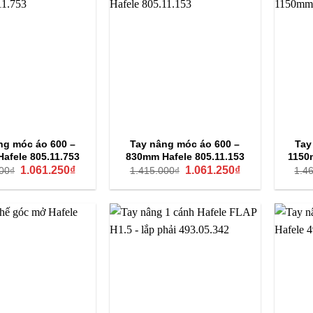
ng móc áo 600 –
Tay nâng móc áo 600 –
Tay
afele 805.11.753
830mm Hafele 805.11.153
1150
Giá
Giá
Giá
Giá
1.061.250
₫
1.061.250
₫
00
₫
1.415.000
₫
1.4
gốc
hiện
gốc
hiện
là:
tại
là:
tại
1.415.000₫.
là:
1.415.000₫.
là:
1.061.250₫.
1.061.250₫.