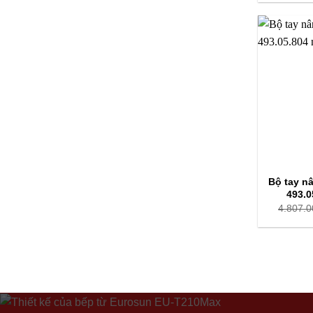
Bộ tay n
493.0
4.807.0