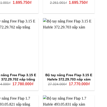
Giá
Giá
Giá
Giá
1.695.750
₫
1.695.750
₫
61.001
₫
2.261.001
₫
gốc
hiện
gốc
hiện
là:
tại
là:
tại
2.261.001₫.
là:
2.261.001₫.
là:
1.695.750₫.
1.695.750₫.
 nâng Free Flap 3.15 E
Bộ tay nâng Free Flap 3.15 E
e 372.29.702 nắp trắng
Hafele 372.29.703 nắp xám
Giá
Giá
Giá
Giá
17.780.000
₫
17.770.000
₫
24.000
₫
27.324.000
₫
gốc
hiện
gốc
hiện
là:
tại
là:
tại
27.324.000₫.
là:
27.324.000₫.
là:
17.780.000₫.
17.770.000