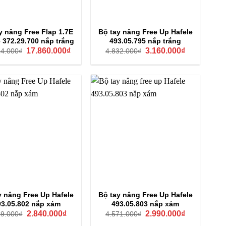
y nâng Free Flap 1.7E
Bộ tay nâng Free Up Hafele
e 372.29.700 nắp trắng
493.05.795 nắp trắng
Giá
Giá
Giá
Giá
17.860.000
₫
3.160.000
₫
24.000
₫
4.832.000
₫
gốc
hiện
gốc
hiện
là:
tại
là:
tại
27.324.000₫.
là:
4.832.000₫.
là:
17.860.000₫.
3.160.000₫.
y nâng Free Up Hafele
Bộ tay nâng Free Up Hafele
93.05.802 nắp xám
493.05.803 nắp xám
Giá
Giá
Giá
Giá
2.840.000
₫
2.990.000
₫
49.000
₫
4.571.000
₫
gốc
hiện
gốc
hiện