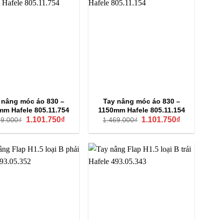
 nâng móc áo 830 –
Tay nâng móc áo 830 –
mm Hafele 805.11.754
1150mm Hafele 805.11.154
Giá
Giá
Giá
Giá
1.101.750
₫
1.101.750
₫
69.000
₫
1.469.000
₫
gốc
hiện
gốc
hiện
là:
tại
là:
tại
1.469.000₫.
là:
1.469.000₫.
là:
1.101.750₫.
1.101.750₫.