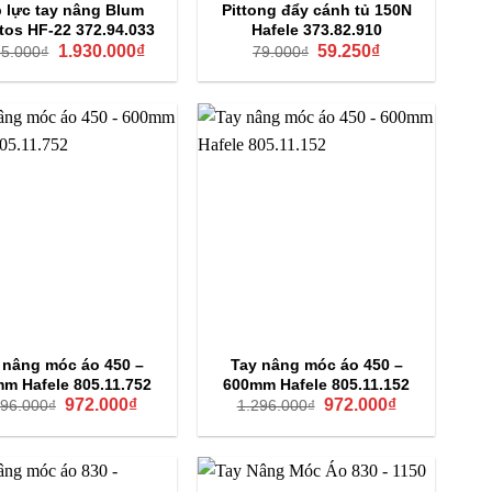
p lực tay nâng Blum
Pittong đẩy cánh tủ 150N
tos HF-22 372.94.033
Hafele 373.82.910
Giá
Giá
Giá
Giá
1.930.000
₫
59.250
₫
65.000
₫
79.000
₫
gốc
hiện
gốc
hiện
là:
tại
là:
tại
2.565.000₫.
là:
79.000₫.
là:
1.930.000₫.
59.250₫.
 nâng móc áo 450 –
Tay nâng móc áo 450 –
m Hafele 805.11.752
600mm Hafele 805.11.152
Giá
Giá
Giá
Giá
972.000
₫
972.000
₫
296.000
₫
1.296.000
₫
gốc
hiện
gốc
hiện
là:
tại
là:
tại
1.296.000₫.
là:
1.296.000₫.
là:
972.000₫.
972.000₫.