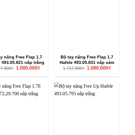
ay nâng Free Flap 1.7
Bộ tay nâng Free Flap 1.7
e 493.05.821 nắp trắng
Hafele 493.05.831 nắp xám
Giá
Giá
Giá
Giá
1.080.000
₫
1.080.000
₫
27.000
₫
1.727.000
₫
gốc
hiện
gốc
hiện
là:
tại
là:
tại
1.727.000₫.
là:
1.727.000₫.
là:
1.080.000₫.
1.080.000₫.