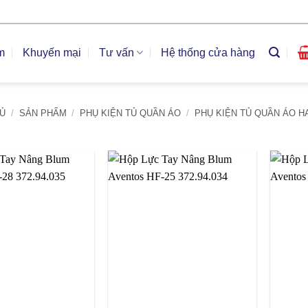
m
Khuyến mại
Tư vấn
Hệ thống cửa hàng
Ủ
/
SẢN PHẨM
/
PHỤ KIỆN TỦ QUẦN ÁO
/
PHỤ KIỆN TỦ QUẦN ÁO H