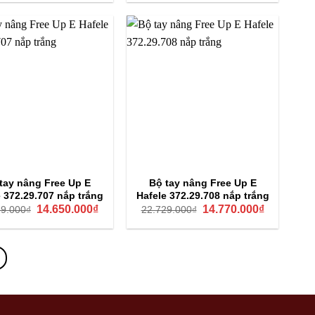
là:
tại
là:
tại
4.149.000₫.
là:
4.571.000₫.
là:
2.840.000₫.
2.990.000₫.
tay nâng Free Up E
Bộ tay nâng Free Up E
e 372.29.707 nắp trắng
Hafele 372.29.708 nắp trắng
Giá
Giá
Giá
Giá
14.650.000
₫
14.770.000
₫
29.000
₫
22.729.000
₫
gốc
hiện
gốc
hiện
là:
tại
là:
tại
22.729.000₫.
là:
22.729.000₫.
là:
14.650.000₫.
14.770.000