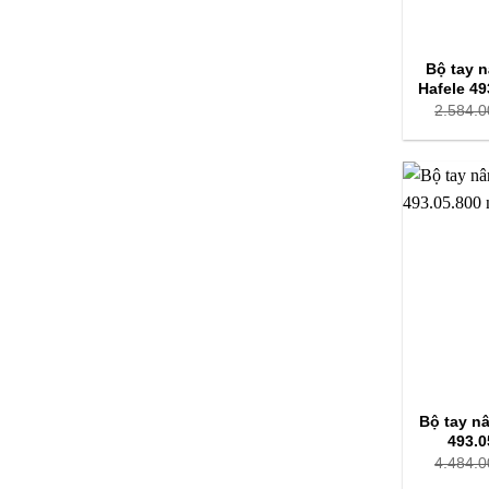
Bộ tay n
Hafele 49
2.584.0
Bộ tay n
493.0
4.484.0