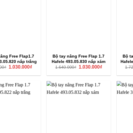
nâng Free Flap1.7
Bộ tay nâng Free Flap 1.7
Bộ t
3.05.820 nắp trắng
Hafele 493.05.830 nắp xám
Hafel
Giá
Giá
Giá
Giá
1.030.000
₫
1.030.000
₫
00
₫
1.640.000
₫
1.7
gốc
hiện
gốc
hiện
là:
tại
là:
tại
1.640.000₫.
là:
1.640.000₫.
là:
1.030.000₫.
1.030.000₫.