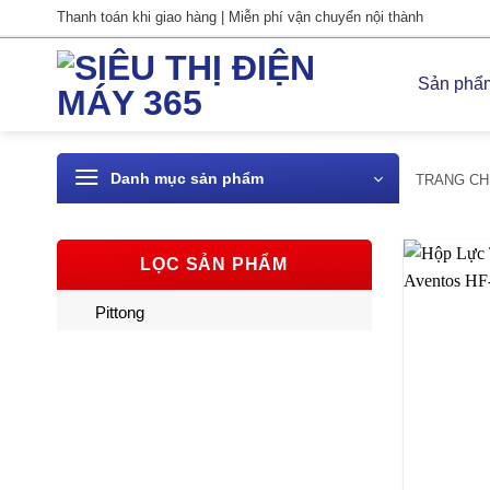
Bỏ
Thanh toán khi giao hàng | Miễn phí vận chuyển nội thành
qua
nội
Sản phẩ
dung
Danh mục sản phẩm
TRANG CH
LỌC SẢN PHẨM
Pittong