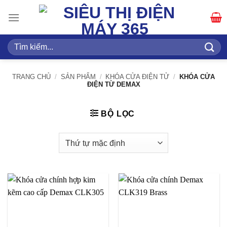
Bỏ
qua
nội
dung
Tìm
kiếm:
TRANG CHỦ
/
SẢN PHẨM
/
KHÓA CỬA ĐIỆN TỬ
/
KHÓA CỬA
ĐIỆN TỪ DEMAX
BỘ LỌC