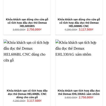
Khóa khách sạn dùng cho cửa gỗ
Khóa khách sạn dùng cho cửa gỗ
có tích hợp đầu đọc thẻ Demax
có tích hợp đầu đọc thẻ Demax
HEL605SBS
HEL606MG CNC
Giá
Giá
Giá
Giá
2.750.000
₫
3.117.500
₫
3.800.000
₫
4.290.000
₫
gốc
hiện
gốc
hiện
là:
tại
là:
tại
3.800.000₫.
là:
4.290.000₫.
là:
2.750.000₫.
3.117.500₫
Khóa khách sạn có tích hợp đầu
Khóa khách sạn tích hợp đầu đọc
đọc thẻ Demax HEL606BL CNC
thẻ Demax EHL330AG xám nhôm
Giá
Giá
dùng cho cửa gỗ
2.750.000
₫
3.800.000
₫
gốc
hiện
Giá
Giá
3.117.500
₫
4.290.000
₫
là:
tại
gốc
hiện
3.800.000₫.
là:
là:
tại