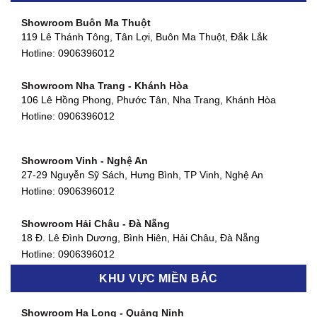
Hotline:
0906396012
Showroom Buôn Ma Thuột
119 Lê Thánh Tông, Tân Lợi, Buôn Ma Thuột, Đắk Lắk
Showroom Thuận An - Bình Dương
Hotline:
0906396012
66 đường DT743, An Phú, Thuận An, Bình Dương
Hotline:
0906396012
Showroom Nha Trang - Khánh Hòa
106 Lê Hồng Phong, Phước Tân, Nha Trang, Khánh Hòa
Showroom Quận 11 - TP. HCM
Hotline:
0906396012
1411 Đường 3/2, Phường 16, Quận 11, TP. HCM
Hotline:
0906396012
Showroom Vinh - Nghệ An
Showroom Quận 4 - TP. HCM
27-29 Nguyễn Sỹ Sách, Hưng Bình, TP Vinh, Nghệ An
127 Khánh Hội, Phường 3, Quận 4,TP. HCM
Hotline:
0906396012
Hotline:
0906396012
Showroom Hải Châu - Đà Nẵng
Showroom Quận 7 - TP. HCM
18 Đ. Lê Đình Dương, Bình Hiên, Hải Châu, Đà Nẵng
877 Huỳnh Tấn Phát, Phú Thuận, Quận 7, TP HCM
Hotline:
0906396012
Hotline:
0906396012
KHU VỰC MIỀN BẮC
Showroom Thanh Khê - Đà Nẵng
Showroom Gò Vấp - TP. HCM
475 Điện Biên Phủ, Thanh Khê Đông, Thanh Khê, Đà Nẵng
Showroom Hạ Long - Quảng Ninh
580 Phan Văn Trị, Phường 7, Quận 5, TP HCM