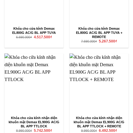
Khóa cho cửa kính Demax
Khóa cho cửa kính Demax
EL800G AC/G BL APP TUYA
EL800G AC/G BL APP TUYA +
Giá
Giá
REMOTE
4.517.500
₫
6.690.000
₫
gốc
hiện
Giá
Giá
5.267.500
₫
7.690.000
₫
là:
tại
gốc
hiện
6.690.000₫.
là:
là:
tại
4.517.500₫.
7.690.000₫.
là:
5.267.500₫
Khóa cho cửa kính nhận diện
Khóa cho cửa kính nhận diện
khuôn mặt Demax EL900G AC/G
khuôn mặt Demax EL900G AC/G
BL APP TTLOCK
BL APP TTLOCK + REMOTE
Giá
Giá
Giá
Giá
5.742.500
₫
6.492.500
₫
8.990.000
₫
9.990.000
₫