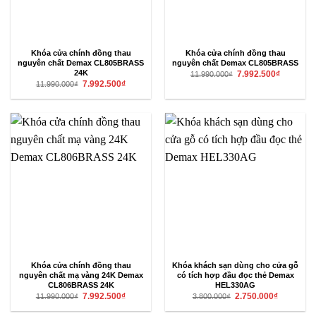
Khóa cửa chính đồng thau
Khóa cửa chính đồng thau
nguyên chất Demax CL805BRASS
nguyên chất Demax CL805BRASS
Giá
Giá
24K
7.992.500
₫
11.990.000
₫
gốc
hiện
Giá
Giá
7.992.500
₫
11.990.000
₫
là:
tại
gốc
hiện
11.990.000₫.
là:
là:
tại
7.992.500₫
11.990.000₫.
là:
7.992.500₫.
Khóa cửa chính đồng thau
Khóa khách sạn dùng cho cửa gỗ
nguyên chất mạ vàng 24K Demax
có tích hợp đầu đọc thẻ Demax
CL806BRASS 24K
HEL330AG
Giá
Giá
Giá
Giá
7.992.500
₫
2.750.000
₫
11.990.000
₫
3.800.000
₫
gốc
hiện
gốc
hiện
là:
tại
là:
tại