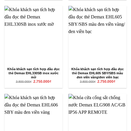
2.750.000₫
4.290.000₫.
là:
3.117.500₫.
Khóa khách sạn tích hợp đầu đọc
Khóa khách sạn tích hợp đầu đọc
thẻ Demax EHL330SB inox xước
thẻ Demax EHL605 SBY/SBS màu
mờ
đen viền vàng/đen viền bạc
Giá
Giá
Giá
Giá
2.750.000
₫
2.750.000
₫
3.800.000
₫
3.800.000
₫
gốc
hiện
gốc
hiện
là:
tại
là:
tại
3.800.000₫.
là:
3.800.000₫.
là:
2.750.000₫.
2.750.000₫