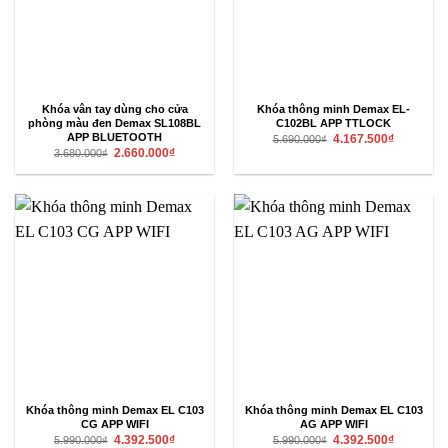
Khóa vân tay dùng cho cửa
Khóa thông minh Demax EL-
phòng màu đen Demax SL108BL
C102BL APP TTLOCK
Giá
Giá
APP BLUETOOTH
4.167.500
₫
5.690.000
₫
gốc
hiện
Giá
Giá
2.660.000
₫
3.680.000
₫
là:
tại
gốc
hiện
5.690.000₫.
là:
là:
tại
4.167.500₫
3.680.000₫.
là:
2.660.000₫.
Khóa thông minh Demax EL C103
Khóa thông minh Demax EL C103
CG APP WIFI
AG APP WIFI
Giá
Giá
Giá
Giá
4.392.500
₫
4.392.500
₫
5.990.000
₫
5.990.000
₫