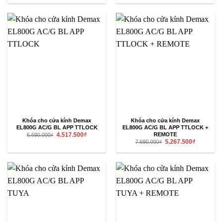
11.990.000₫.
là:
là:
tại
6.992.500₫.
12.990.000₫.
là:
7.742.500₫
Khóa cho cửa kính Demax
Khóa cho cửa kính Demax
EL800G AC/G BL APP TTLOCK
EL800G AC/G BL APP TTLOCK +
Giá
Giá
REMOTE
4.517.500
₫
6.690.000
₫
gốc
hiện
Giá
Giá
5.267.500
₫
7.690.000
₫
là:
tại
gốc
hiện
6.690.000₫.
là:
là:
tại
4.517.500₫.
7.690.000₫.
là:
5.267.500₫