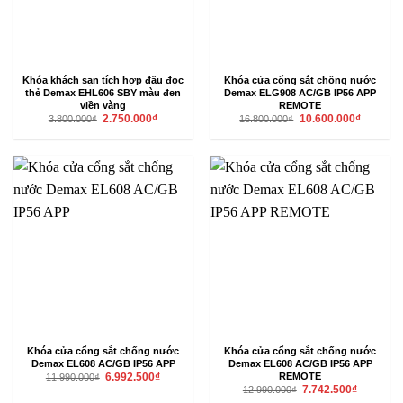
Khóa khách sạn tích hợp đầu đọc
Khóa cửa cổng sắt chống nước
thẻ Demax EHL606 SBY màu đen
Demax ELG908 AC/GB IP56 APP
viền vàng
REMOTE
Giá
Giá
Giá
Giá
2.750.000
₫
10.600.000
₫
3.800.000
₫
16.800.000
₫
gốc
hiện
gốc
hiện
là:
tại
là:
tại
3.800.000₫.
là:
16.800.000₫.
là:
2.750.000₫.
10.600.00
Khóa cửa cổng sắt chống nước
Khóa cửa cổng sắt chống nước
Demax EL608 AC/GB IP56 APP
Demax EL608 AC/GB IP56 APP
Giá
Giá
REMOTE
6.992.500
₫
11.990.000
₫
gốc
hiện
Giá
Giá
7.742.500
₫
12.990.000
₫
là:
tại
gốc
hiện