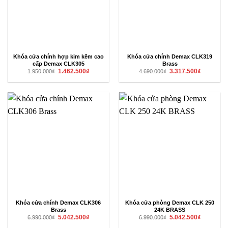
Khóa cửa chính hợp kim kẽm cao
Khóa cửa chính Demax CLK319
cấp Demax CLK305
Brass
Giá
Giá
Giá
Giá
1.462.500
₫
3.317.500
₫
1.950.000
₫
4.690.000
₫
gốc
hiện
gốc
hiện
là:
tại
là:
tại
1.950.000₫.
là:
4.690.000₫.
là:
1.462.500₫.
3.317.500₫
Khóa cửa chính Demax CLK306
Khóa cửa phòng Demax CLK 250
Brass
24K BRASS
Giá
Giá
Giá
Giá
5.042.500
₫
5.042.500
₫
6.990.000
₫
6.990.000
₫
gốc
hiện
gốc
hiện
là:
tại
là:
tại