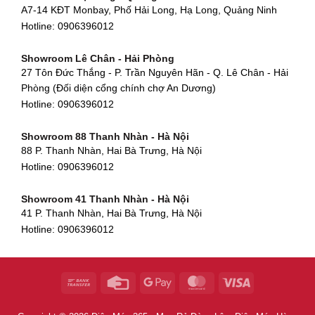
Hotline:
0906396012
A7-14 KĐT Monbay, Phố Hải Long, Hạ Long, Quảng Ninh
Hotline:
0906396012
Hotline:
0906396012
Showroom Cẩm Lệ - Đà Nẵng
Showroom Tân Bình - TP. HCM
652 Nguyễn Hữu Thọ, Khuê Trung, Cẩm Lệ, Đà Nẵng
Showroom Lê Chân - Hải Phòng
90 Đ. Cộng Hòa, Phường 4, Tân Bình, TP HCM
Hotline:
0906396012
27 Tôn Đức Thắng - P. Trần Nguyên Hãn - Q. Lê Chân - Hải
Hotline:
0906396012
Phòng (Đối diện cổng chính chợ An Dương)
Showroom Huế
Hotline:
0906396012
54 Hùng Vương, Phú Hội, Thành phố Huế, Thừa Thiên Huế
Hotline:
0906396012
Showroom 88 Thanh Nhàn - Hà Nội
88 P. Thanh Nhàn, Hai Bà Trưng, Hà Nội
Showroom Hà Tĩnh
Hotline:
0906396012
82 Quang Trung, Thạch Quý, Hà Tĩnh
Hotline:
0906396012
Showroom 41 Thanh Nhàn - Hà Nội
41 P. Thanh Nhàn, Hai Bà Trưng, Hà Nội
Showroom Quy Nhơn - Bình Định
Hotline:
0906396012
956 Trần Hưng Đạo, P, Thành phố Quy Nhơn, Bình Định
Hotline:
0906396012
Showroom Tây Sơn - Hà Nội
268 P. Tây Sơn, Trung Liệt, Đống Đa, Hà Nội
Hotline:
0906396012