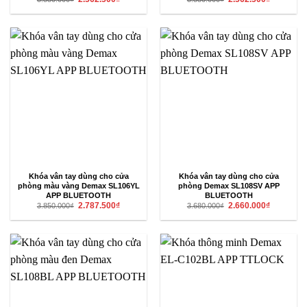
gốc
hiện
gốc
hiện
là:
tại
là:
tại
3.550.000₫.
là:
3.550.000₫.
là:
2.562.500₫.
2.562.500₫
Khóa vân tay dùng cho cửa
Khóa vân tay dùng cho cửa
phòng màu vàng Demax SL106YL
phòng Demax SL108SV APP
APP BLUETOOTH
BLUETOOTH
Giá
Giá
Giá
Giá
2.787.500
₫
2.660.000
₫
3.850.000
₫
3.680.000
₫
gốc
hiện
gốc
hiện
là:
tại
là:
tại
3.850.000₫.
là:
3.680.000₫.
là:
2.787.500₫.
2.660.000₫