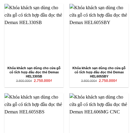
11.990.000₫.
là:
3.800.000₫.
là:
7.992.500₫.
2.750.000₫
Khóa khách sạn dùng cho cửa gỗ
Khóa khách sạn dùng cho cửa gỗ
có tích hợp đầu đọc thẻ Demax
có tích hợp đầu đọc thẻ Demax
HEL330SB
HEL605SBY
Giá
Giá
Giá
Giá
2.750.000
₫
2.750.000
₫
3.800.000
₫
3.800.000
₫
gốc
hiện
gốc
hiện
là:
tại
là:
tại
3.800.000₫.
là:
3.800.000₫.
là:
2.750.000₫.
2.750.000₫