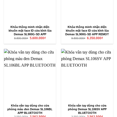
Khóa thông minh nhận diện
Khóa thông minh nhận diện
khuôn mặt face ID cửa kính lùa
khuôn mặt face ID cửa kính lùa
Demax SL900G-SD APP
Demax SL900G-SD APP REMOT
Giá
Giá
Giá
Giá
5.600.000
₫
6.350.000
₫
8.800.000
₫
9.800.000
₫
gốc
hiện
gốc
hiện
là:
tại
là:
tại
8.800.000₫.
là:
9.800.000₫.
là:
5.600.000₫.
6.350.000₫
Khóa vân tay dùng cho cửa
Khóa vân tay dùng cho cửa
phòng màu đen Demax SL106BL
phòng Demax SL106SV APP
APP BLUETOOTH
BLUETOOTH
Giá
Giá
Giá
Giá
2.562.500
₫
2.562.500
₫
3.550.000
₫
3.550.000
₫