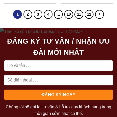
gốc
hiện
gốc
hiện
là:
tại
là:
tại
5.990.000₫.
là:
5.990.000₫.
là:
4.392.500₫.
4.392.500₫
1
2
3
4
…
10
11
12
ĐĂNG KÝ TƯ VẤN / NHẬN ƯU
ĐÃI MỚI NHẤT
Chúng tôi sẽ gọi lại tư vấn & hỗ trợ quý khách hàng trong
thời gian sớm nhất có thể.