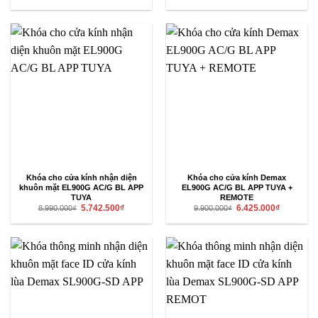
gốc
hiện
gốc
hiện
là:
tại
là:
tại
8.990.000₫.
là:
9.990.000₫.
là:
5.742.500₫.
6.492.500₫
Khóa cho cửa kính nhận diện
Khóa cho cửa kính Demax
khuôn mặt EL900G AC/G BL APP
EL900G AC/G BL APP TUYA +
TUYA
REMOTE
Giá
Giá
Giá
Giá
5.742.500
₫
6.425.000
₫
8.990.000
₫
9.900.000
₫
gốc
hiện
gốc
hiện
là:
tại
là:
tại
8.990.000₫.
là:
9.900.000₫.
là:
5.742.500₫.
6.425.000₫