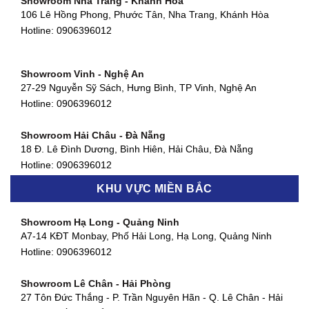
Showroom Nha Trang - Khánh Hòa
106 Lê Hồng Phong, Phước Tân, Nha Trang, Khánh Hòa
Showroom Quận 11 - TP. HCM
Hotline:
0906396012
1411 Đường 3/2, Phường 16, Quận 11, TP. HCM
Hotline:
0906396012
Showroom Vinh - Nghệ An
Showroom Quận 4 - TP. HCM
27-29 Nguyễn Sỹ Sách, Hưng Bình, TP Vinh, Nghệ An
127 Khánh Hội, Phường 3, Quận 4,TP. HCM
Hotline:
0906396012
Hotline:
0906396012
Showroom Hải Châu - Đà Nẵng
Showroom Quận 7 - TP. HCM
18 Đ. Lê Đình Dương, Bình Hiên, Hải Châu, Đà Nẵng
877 Huỳnh Tấn Phát, Phú Thuận, Quận 7, TP HCM
Hotline:
0906396012
Hotline:
0906396012
KHU VỰC MIỀN BẮC
Showroom Thanh Khê - Đà Nẵng
Showroom Gò Vấp - TP. HCM
475 Điện Biên Phủ, Thanh Khê Đông, Thanh Khê, Đà Nẵng
Showroom Hạ Long - Quảng Ninh
580 Phan Văn Trị, Phường 7, Quận 5, TP HCM
Hotline:
0906396012
A7-14 KĐT Monbay, Phố Hải Long, Hạ Long, Quảng Ninh
Hotline:
0906396012
Hotline:
0906396012
Showroom Cẩm Lệ - Đà Nẵng
Showroom Tân Bình - TP. HCM
652 Nguyễn Hữu Thọ, Khuê Trung, Cẩm Lệ, Đà Nẵng
Showroom Lê Chân - Hải Phòng
90 Đ. Cộng Hòa, Phường 4, Tân Bình, TP HCM
Hotline:
0906396012
27 Tôn Đức Thắng - P. Trần Nguyên Hãn - Q. Lê Chân - Hải
Hotline:
0906396012