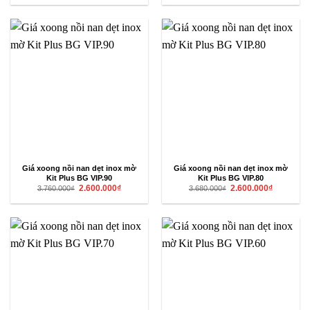
là:
tại
là:
tại
3.590.000₫.
là:
3.530.000₫.
là:
2.500.000₫.
2.500.000₫
Giá xoong nồi nan dẹt inox mờ
Giá xoong nồi nan dẹt inox mờ
Kit Plus BG VIP.90
Kit Plus BG VIP.80
Giá
Giá
Giá
Giá
2.600.000
₫
2.600.000
₫
3.760.000
₫
3.680.000
₫
gốc
hiện
gốc
hiện
là:
tại
là:
tại
3.760.000₫.
là:
3.680.000₫.
là:
2.600.000₫.
2.600.000₫