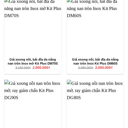
Giá xoong nồi, bát đĩa đa năng
Giá xoong nồi, bát đĩa đa năng
nan tròn Inox mờ Kit Plus DM70S
nan tròn Inox Kit Plus DM60S
Giá
Giá
Giá
Giá
2.000.000
₫
2.000.000
₫
3.150.000
₫
3.080.000
₫
gốc
hiện
gốc
hiện
là:
tại
là:
tại
3.150.000₫.
là:
3.080.000₫.
là:
2.000.000₫.
2.000.000₫