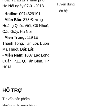
hoạch Đầu tư Thành phố
Tuyển dụng
Hà Nội ngày 07-01-2013
Liên hệ
-
Hotline
: 0974329191
-
Miền Bắc:
373 Đường
Hoàng Quốc Việt, Cổ Nhuế,
Cầu Giấy, Hà Nội
-
Miền Trung:
119 Lê
Thánh Tông, Tân Lợi, Buôn
Ma Thuột, Đắk Lắk
-
Miền Nam:
1007 Lạc Long
Quân, P11, Q. Tân Bình, TP
HCM
HỖ TRỢ
Tư vấn sản phẩm
Hướng dẫn mua hàng