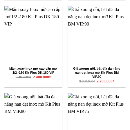
4.050.000₫.
là:
3.710.000₫.
là:
2.600.000₫.
2.400.000₫
Mâm xoay Inox mờ cao cấp mở
Giá xoong nồi, bát đĩa đa năng
1/2 -180 Kit Plus DK.180 VIP
nan dẹt inox mờ Kit Plus BM
Giá
Giá
VIP.90
2.400.000
₫
3.460.000
₫
gốc
hiện
Giá
Giá
2.700.000
₫
3.850.000
₫
là:
tại
gốc
hiện
3.460.000₫.
là:
là:
tại
2.400.000₫.
3.850.000₫.
là:
2.700.000₫