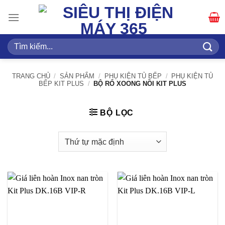
Bỏ
qua
nội
dung
Tìm
kiếm:
TRANG CHỦ
/
SẢN PHẨM
/
PHỤ KIỆN TỦ BẾP
/
PHỤ KIỆN TỦ
BẾP KIT PLUS
/
BỘ RỔ XOONG NỒI KIT PLUS
BỘ LỌC