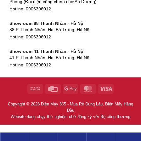
Phòng (Đối diện cổng chính chợ An Dương)
Showroom Huế
Hotline:
0906396012
54 Hùng Vương, Phú Hội, Thành phố Huế, Thừa Thiên Huế
Hotline:
0906396012
Showroom 88 Thanh Nhàn - Hà Nội
88 P. Thanh Nhàn, Hai Bà Trưng, Hà Nội
Showroom Hà Tĩnh
Hotline:
0906396012
82 Quang Trung, Thạch Quý, Hà Tĩnh
Hotline:
0906396012
Showroom 41 Thanh Nhàn - Hà Nội
41 P. Thanh Nhàn, Hai Bà Trưng, Hà Nội
Showroom Quy Nhơn - Bình Định
Hotline:
0906396012
956 Trần Hưng Đạo, P, Thành phố Quy Nhơn, Bình Định
Hotline:
0906396012
Showroom Tây Sơn - Hà Nội
268 P. Tây Sơn, Trung Liệt, Đống Đa, Hà Nội
Hotline:
0906396012
Copyright © 2026 Điện Máy 365 - Mua Rẻ Dùng Lâu, Điện Máy Hàng
Showroom Khâm Thiên - Hà Nội
Đầu
398B Khâm Thiên, Thổ Quan, Đống Đa, Hà Nội
Website đang chạy thử nghiệm chờ đăng ký với Bộ công thương
Hotline:
0906396012
Showroom Thái Thịnh - Hà Nội