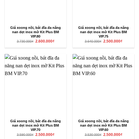
Giá xoong nồi, bát đĩa đa năng
Giá xoong nồi, bát đĩa đa năng
nan dẹt inox mờ Kit Plus BM
nan dẹt inox mờ Kit Plus BM
VIP.80
VIP.75
Giá
Giá
Giá
Giá
2.600.000
₫
2.500.000
₫
3.730.000
₫
3.640.000
₫
gốc
hiện
gốc
hiện
là:
tại
là:
tại
3.730.000₫.
là:
3.640.000₫.
là:
2.600.000₫.
2.500.000₫
Giá xoong nồi, bát đĩa đa năng
Giá xoong nồi, bát đĩa đa năng
nan dẹt inox mờ Kit Plus BM
nan dẹt inox mờ Kit Plus BM
VIP.70
VIP.60
Giá
Giá
Giá
Giá
2.500.000
₫
2.500.000
₫
3.590.000
₫
3.530.000
₫
gốc
hiện
gốc
hiện