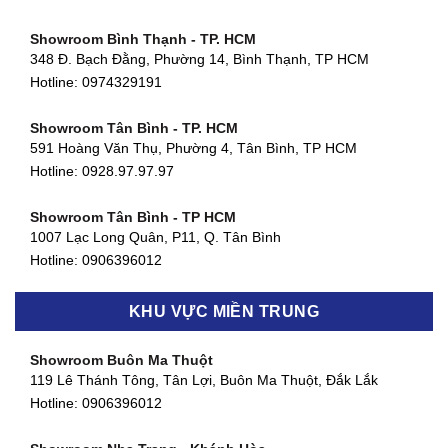
Showroom Bình Thạnh - TP. HCM
348 Đ. Bạch Đằng, Phường 14, Bình Thạnh, TP HCM
Hotline:
0974329191
Showroom Tân Bình - TP. HCM
591 Hoàng Văn Thụ, Phường 4, Tân Bình, TP HCM
Hotline: 0928.97.97.97
Showroom Tân Bình - TP HCM
1007 Lạc Long Quân, P11, Q. Tân Bình
Hotline:
0906396012
Showroom Biên Hòa - Đồng Nai
KHU VỰC MIỀN TRUNG
452 Nguyễn Ái Quốc, Tân Tiến, TP. Biên Hòa, Đồng Nai
Hotline:
0906396012
Showroom Buôn Ma Thuột
119 Lê Thánh Tông, Tân Lợi, Buôn Ma Thuột, Đắk Lắk
Showroom Thuận An - Bình Dương
Hotline:
0906396012
66 đường DT743, An Phú, Thuận An, Bình Dương
Hotline:
0906396012