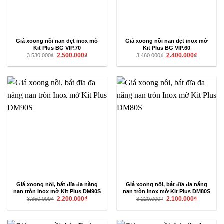
Giá xoong nồi nan dẹt inox mờ
Giá xoong nồi nan dẹt inox mờ
Kit Plus BG VIP.70
Kit Plus BG VIP.60
Giá
Giá
Giá
Giá
2.500.000
₫
2.400.000
₫
3.530.000
₫
3.460.000
₫
gốc
hiện
gốc
hiện
là:
tại
là:
tại
3.530.000₫.
là:
3.460.000₫.
là:
2.500.000₫.
2.400.000₫
Giá xoong nồi, bát đĩa đa năng
Giá xoong nồi, bát đĩa đa năng
nan tròn Inox mờ Kit Plus DM90S
nan tròn Inox mờ Kit Plus DM80S
Giá
Giá
Giá
Giá
2.200.000
₫
2.100.000
₫
3.350.000
₫
3.220.000
₫
gốc
hiện
gốc
hiện
là:
tại
là:
tại
3.350.000₫.
là:
3.220.000₫.
là:
2.200.000₫.
2.100.000₫