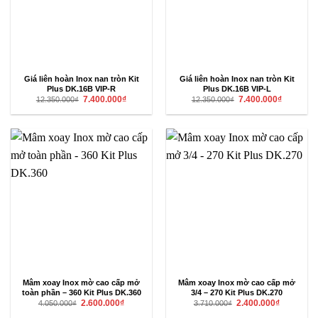
Giá liên hoàn Inox nan tròn Kit
Giá liên hoàn Inox nan tròn Kit
Plus DK.16B VIP-R
Plus DK.16B VIP-L
Giá
Giá
Giá
Giá
7.400.000
₫
7.400.000
₫
12.350.000
₫
12.350.000
₫
gốc
hiện
gốc
hiện
là:
tại
là:
tại
12.350.000₫.
là:
12.350.000₫.
là:
7.400.000₫.
7.400.000₫
Mâm xoay Inox mờ cao cấp mở
Mâm xoay Inox mờ cao cấp mở
toàn phần – 360 Kit Plus DK.360
3/4 – 270 Kit Plus DK.270
Giá
Giá
Giá
Giá
2.600.000
₫
2.400.000
₫
4.050.000
₫
3.710.000
₫
gốc
hiện
gốc
hiện
là:
tại
là:
tại