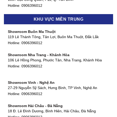
Hotline:
0906396012
Showroom Biên Hòa - Đồng Nai
KHU VỰC MIỀN TRUNG
452 Nguyễn Ái Quốc, Tân Tiến, TP. Biên Hòa, Đồng Nai
Hotline:
0906396012
Showroom Buôn Ma Thuột
119 Lê Thánh Tông, Tân Lợi, Buôn Ma Thuột, Đắk Lắk
Showroom Thuận An - Bình Dương
Hotline:
0906396012
66 đường DT743, An Phú, Thuận An, Bình Dương
Hotline:
0906396012
Showroom Nha Trang - Khánh Hòa
106 Lê Hồng Phong, Phước Tân, Nha Trang, Khánh Hòa
Showroom Quận 11 - TP. HCM
Hotline:
0906396012
1411 Đường 3/2, Phường 16, Quận 11, TP. HCM
Hotline:
0906396012
Showroom Vinh - Nghệ An
Showroom Quận 4 - TP. HCM
27-29 Nguyễn Sỹ Sách, Hưng Bình, TP Vinh, Nghệ An
127 Khánh Hội, Phường 3, Quận 4,TP. HCM
Hotline:
0906396012
Hotline:
0906396012
Showroom Hải Châu - Đà Nẵng
Showroom Quận 7 - TP. HCM
18 Đ. Lê Đình Dương, Bình Hiên, Hải Châu, Đà Nẵng
877 Huỳnh Tấn Phát, Phú Thuận, Quận 7, TP HCM