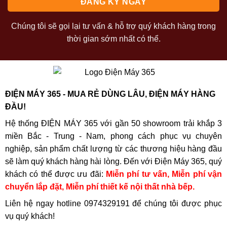
Chúng tôi sẽ gọi lại tư vấn & hỗ trợ quý khách hàng trong
thời gian sớm nhất có thể.
ĐIỆN MÁY 365 - MUA RẺ DÙNG LÂU, ĐIỆN MÁY HÀNG
ĐẦU!
Hệ thống ĐIỆN MÁY 365 với gần 50 showroom trải khắp 3
miền Bắc - Trung - Nam, phong cách phục vụ chuyên
nghiệp, sản phẩm chất lượng từ các thương hiệu hàng đầu
sẽ làm quý khách hàng hài lòng. Đến với Điện Máy 365, quý
khách có thể được ưu đãi:
Miễn phí tư vấn, Miễn phí vận
chuyển lắp đặt, Miễn phí thiết kế nội thất nhà bếp.
Liên hệ ngay hotline
0974329191
để chúng tôi được phục
vụ quý khách!