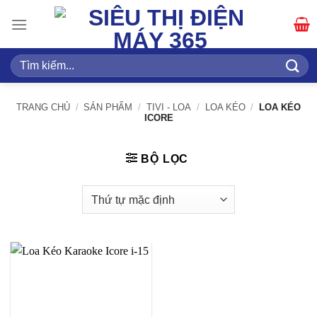
Bỏ
qua
nội
dung
Tìm
kiếm:
TRANG CHỦ
/
SẢN PHẨM
/
TIVI - LOA
/
LOA KÉO
/
LOA KÉO
ICORE
BỘ LỌC