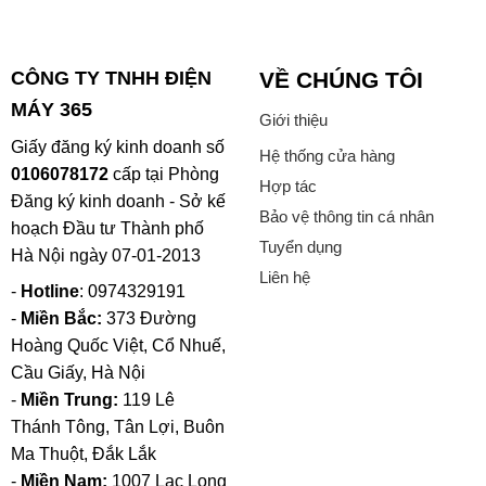
CÔNG TY TNHH ĐIỆN
VỀ CHÚNG TÔI
MÁY 365
Giới thiệu
Giấy đăng ký kinh doanh số
Hệ thống cửa hàng
0106078172
cấp tại Phòng
Hợp tác
Đăng ký kinh doanh - Sở kế
Bảo vệ thông tin cá nhân
hoạch Đầu tư Thành phố
Tuyển dụng
Hà Nội ngày 07-01-2013
Liên hệ
-
Hotline
: 0974329191
-
Miền Bắc:
373 Đường
Hoàng Quốc Việt, Cổ Nhuế,
Cầu Giấy, Hà Nội
-
Miền Trung:
119 Lê
Thánh Tông, Tân Lợi, Buôn
Ma Thuột, Đắk Lắk
-
Miền Nam:
1007 Lạc Long