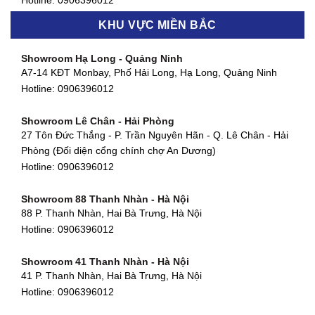
Hotline:
0906396012
Hotline:
0906396012
KHU VỰC MIỀN BẮC
Showroom Thanh Khê - Đà Nẵng
Showroom Gò Vấp - TP. HCM
475 Điện Biên Phủ, Thanh Khê Đông, Thanh Khê, Đà Nẵng
Showroom Hạ Long - Quảng Ninh
580 Phan Văn Trị, Phường 7, Quận 5, TP HCM
Hotline:
0906396012
A7-14 KĐT Monbay, Phố Hải Long, Hạ Long, Quảng Ninh
Hotline:
0906396012
Hotline:
0906396012
Showroom Cẩm Lệ - Đà Nẵng
Showroom Tân Bình - TP. HCM
652 Nguyễn Hữu Thọ, Khuê Trung, Cẩm Lệ, Đà Nẵng
Showroom Lê Chân - Hải Phòng
90 Đ. Cộng Hòa, Phường 4, Tân Bình, TP HCM
Hotline:
0906396012
27 Tôn Đức Thắng - P. Trần Nguyên Hãn - Q. Lê Chân - Hải
Hotline:
0906396012
Phòng (Đối diện cổng chính chợ An Dương)
Showroom Huế
Hotline:
0906396012
54 Hùng Vương, Phú Hội, Thành phố Huế, Thừa Thiên Huế
Hotline:
0906396012
Showroom 88 Thanh Nhàn - Hà Nội
88 P. Thanh Nhàn, Hai Bà Trưng, Hà Nội
Showroom Hà Tĩnh
Hotline:
0906396012
82 Quang Trung, Thạch Quý, Hà Tĩnh
Hotline:
0906396012
Showroom 41 Thanh Nhàn - Hà Nội
41 P. Thanh Nhàn, Hai Bà Trưng, Hà Nội
Showroom Quy Nhơn - Bình Định
Hotline:
0906396012
956 Trần Hưng Đạo, P, Thành phố Quy Nhơn, Bình Định
Hotline:
0906396012