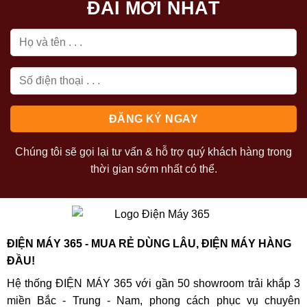
ĐÃI MỚI NHẤT
Chúng tôi sẽ gọi lại tư vấn & hỗ trợ quý khách hàng trong
thời gian sớm nhất có thể.
ĐIỆN MÁY 365 - MUA RẺ DÙNG LÂU, ĐIỆN MÁY HÀNG
ĐẦU!
Hệ thống ĐIỆN MÁY 365 với gần 50 showroom trải khắp 3
miền Bắc - Trung - Nam, phong cách phục vụ chuyên