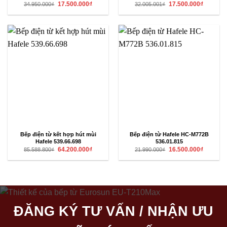
Giá
Giá
Giá
Giá
17.500.000
₫
17.500.000
₫
34.950.000
₫
32.005.001
₫
gốc
hiện
gốc
hiện
là:
tại
là:
tại
34.950.000₫.
là:
32.005.001₫.
là:
17.500.000₫.
17.500.00
Bếp điện từ kết hợp hút mùi
Bếp điện từ Hafele HC-M772B
Hafele 539.66.698
536.01.815
Giá
Giá
Giá
Giá
64.200.000
₫
16.500.000
₫
85.588.800
₫
21.990.000
₫
gốc
hiện
gốc
hiện
là:
tại
là:
tại
85.588.800₫.
là:
21.990.000₫.
là:
64.200.000₫.
16.500.00
ĐĂNG KÝ TƯ VẤN / NHẬN ƯU