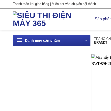
Bỏ
Thanh toán khi giao hàng | Miễn phí vận chuyển nội thành
qua
nội
Sản phẩ
dung
TRANG CH
Danh mục sản phẩm
BRANDT