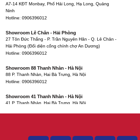
A7-14 KĐT Monbay, Phố Hải Long, Hạ Long, Quảng
Ninh
Hotline:
0906396012
Showroom Lê Chân - Hải Phòng
27 Tôn Đức Thắng - P. Trần Nguyên Hãn - Q. Lê Chân -
Hải Phòng (Đối diện cổng chính chợ An Dương)
Hotline:
0906396012
Showroom 88 Thanh Nhàn - Hà Nội
88 P. Thanh Nhàn, Hai Bà Trưng, Hà Nội
Hotline:
0906396012
Showroom 41 Thanh Nhàn - Hà Nội
41 P. Thanh Nhàn, Hai Bà Trưng, Hà Nội
Hotline:
0906396012
Showroom Tây Sơn - Hà Nội
268 P. Tây Sơn, Trung Liệt, Đống Đa, Hà Nội
Hotline:
0906396012