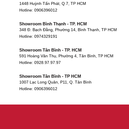
1448 Huỳnh Tấn Phát, Q.7, TP HCM
Hotline:
0906396012
Showroom Bình Thạnh - TP. HCM
348 Đ. Bạch Đằng, Phường 14, Bình Thạnh, TP HCM
Hotline:
0974329191
Showroom Tân Bình - TP. HCM
591 Hoàng Văn Thụ, Phường 4, Tân Bình, TP HCM
Hotline: 0928.97.97.97
Showroom Tân Bình - TP HCM
1007 Lạc Long Quân, P11, Q. Tân Bình
Hotline:
0906396012
Showroom Biên Hòa - Đồng Nai
452 Nguyễn Ái Quốc, Tân Tiến, TP. Biên Hòa, Đồng Nai
Hotline:
0906396012
Showroom Thuận An - Bình Dương