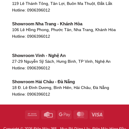
119 Lê Thánh Tông, Tân Lợi, Buôn Ma Thuột, Đắk Lắk
Hotline:
0906396012
Showroom Nha Trang - Khánh Hòa
106 Lê Hồng Phong, Phước Tân, Nha Trang, Khánh Hòa
Hotline:
0906396012
Showroom Vinh - Nghệ An
27-29 Nguyễn Sỹ Sách, Hưng Bình, TP Vinh, Nghệ An
Hotline:
0906396012
Showroom Hải Châu - Đà Nẵng
18 Đ. Lê Đình Dương, Bình Hiên, Hải Châu, Đà Nẵng
Hotline:
0906396012
Showroom Thanh Khê - Đà Nẵng
475 Điện Biên Phủ, Thanh Khê Đông, Thanh Khê, Đà
Nẵng
Hotline:
0906396012
Copyright © 2026 Điện Máy 365 - Mua Rẻ Dùng Lâu, Điện Máy Hàng Đầu