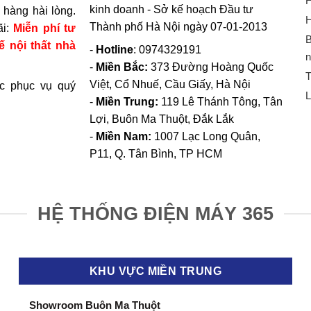
H
kinh doanh - Sở kế hoạch Đầu tư
hàng hài lòng.
H
Thành phố Hà Nội ngày 07-01-2013
ãi:
Miễn phí tư
B
ế nội thất nhà
-
Hotline
: 0974329191
n
-
Miền Bắc:
373 Đường Hoàng Quốc
T
Việt, Cổ Nhuế, Cầu Giấy, Hà Nội
c phục vụ quý
L
-
Miền Trung:
119 Lê Thánh Tông, Tân
Lợi, Buôn Ma Thuột, Đắk Lắk
-
Miền Nam:
1007 Lạc Long Quân,
P11, Q. Tân Bình, TP HCM
HỆ THỐNG ĐIỆN MÁY 365
KHU VỰC MIỀN TRUNG
Showroom Buôn Ma Thuột