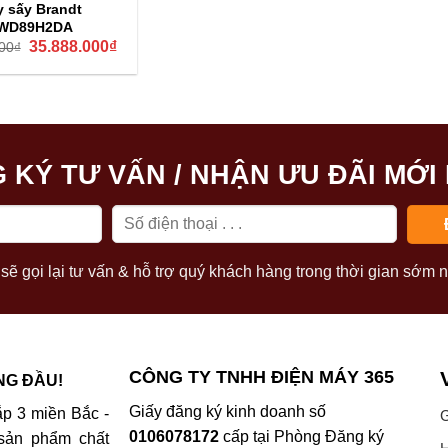
 sấy Brandt
WD89H2DA
Giá
Giá
35.888.000
₫
00
₫
gốc
hiện
là:
tại
47.850.000₫.
là:
35.888.000₫.
 KÝ TƯ VẤN / NHẬN ƯU ĐÃI MỚI
sẽ gọi lại tư vấn & hỗ trợ quý khách hàng trong thời gian sớm n
CÔNG TY TNHH ĐIỆN MÁY 365
NG ĐẦU!
Giấy đăng ký kinh doanh số
p 3 miền Bắc -
G
0106078172
cấp tại Phòng Đăng ký
sản phẩm chất