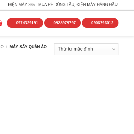
ĐIỆN MÁY 365 - MUA RẺ DÙNG LÂU, ĐIỆN MÁY HÀNG ĐẦU!
0974329191
0928979797
0906396012
ÁO
/
MÁY SẤY QUẦN ÁO