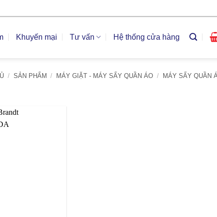
m
Khuyến mại
Tư vấn
Hệ thống cửa hàng
Ủ
/
SẢN PHẨM
/
MÁY GIẶT - MÁY SẤY QUẦN ÁO
/
MÁY SẤY QUẦN 