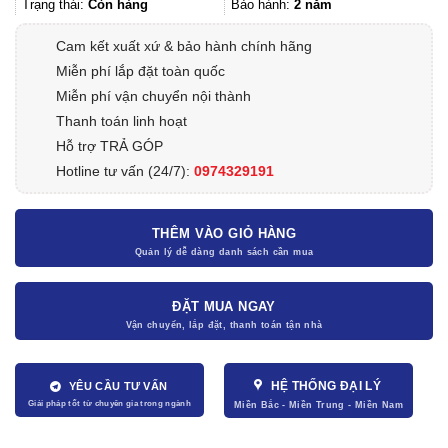
17.260.000
Trạng thái:
Còn hàng
Bảo hành:
2 năm
Cam kết xuất xứ & bảo hành chính hãng
Miễn phí lắp đặt toàn quốc
Miễn phí vận chuyển nội thành
Thanh toán linh hoạt
Hỗ trợ TRẢ GÓP
Hotline tư vấn (24/7):
0974329191
THÊM VÀO GIỎ HÀNG
ĐẶT MUA NGAY
HỆ THỐNG ĐẠI LÝ
YÊU CẦU TƯ VẤN