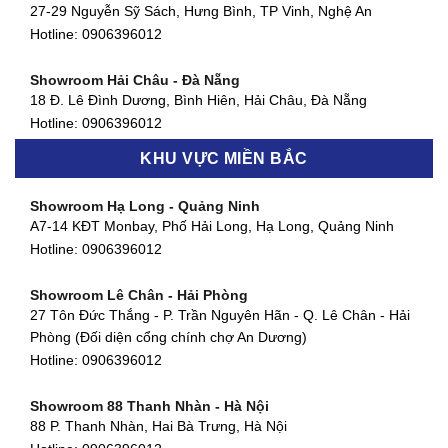
Showroom Quận 4 - TP. HCM
27-29 Nguyễn Sỹ Sách, Hưng Bình, TP Vinh, Nghệ An
127 Khánh Hội, Phường 3, Quận 4,TP. HCM
Hotline:
0906396012
Hotline:
0906396012
Showroom Hải Châu - Đà Nẵng
Showroom Quận 7 - TP. HCM
18 Đ. Lê Đình Dương, Bình Hiên, Hải Châu, Đà Nẵng
877 Huỳnh Tấn Phát, Phú Thuận, Quận 7, TP HCM
Hotline:
0906396012
Hotline:
0906396012
KHU VỰC MIỀN BẮC
Showroom Thanh Khê - Đà Nẵng
Showroom Gò Vấp - TP. HCM
475 Điện Biên Phủ, Thanh Khê Đông, Thanh Khê, Đà Nẵng
Showroom Hạ Long - Quảng Ninh
580 Phan Văn Trị, Phường 7, Quận 5, TP HCM
Hotline:
0906396012
A7-14 KĐT Monbay, Phố Hải Long, Hạ Long, Quảng Ninh
Hotline:
0906396012
Hotline:
0906396012
Showroom Cẩm Lệ - Đà Nẵng
Showroom Tân Bình - TP. HCM
652 Nguyễn Hữu Thọ, Khuê Trung, Cẩm Lệ, Đà Nẵng
Showroom Lê Chân - Hải Phòng
90 Đ. Cộng Hòa, Phường 4, Tân Bình, TP HCM
Hotline:
0906396012
27 Tôn Đức Thắng - P. Trần Nguyên Hãn - Q. Lê Chân - Hải
Hotline:
0906396012
Phòng (Đối diện cổng chính chợ An Dương)
Showroom Huế
Hotline:
0906396012
54 Hùng Vương, Phú Hội, Thành phố Huế, Thừa Thiên Huế
Hotline:
0906396012
Showroom 88 Thanh Nhàn - Hà Nội
88 P. Thanh Nhàn, Hai Bà Trưng, Hà Nội
Showroom Hà Tĩnh