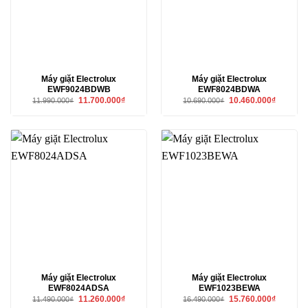
Máy giặt Electrolux
Máy giặt Electrolux
EWF9024BDWB
EWF8024BDWA
Giá
Giá
Giá
Giá
11.700.000
₫
10.460.000
₫
11.990.000
₫
10.690.000
₫
gốc
hiện
gốc
hiện
là:
tại
là:
tại
11.990.000₫.
là:
10.690.000₫.
là:
11.700.000₫.
10.460.00
Máy giặt Electrolux
Máy giặt Electrolux
EWF8024ADSA
EWF1023BEWA
Giá
Giá
Giá
Giá
11.260.000
₫
15.760.000
₫
11.490.000
₫
16.490.000
₫
gốc
hiện
gốc
hiện