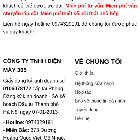
khách có thể được ưu đãi:
Miễn phí tư vấn, Miễn phí vận
chuyển lắp đặt, Miễn phí thiết kế nội thất nhà bếp.
Liên hệ ngay hotline
0974329191
để chúng tôi được phục
vụ quý khách!
CÔNG TY TNHH ĐIỆN
VỀ CHÚNG TÔI
MÁY 365
Giới thiệu
Giấy đăng ký kinh doanh số
Hệ thống cửa hàng
0106078172
cấp tại Phòng
Hợp tác
Đăng ký kinh doanh - Sở kế
Bảo vệ thông tin cá nhân
hoạch Đầu tư Thành phố
Tuyển dụng
Hà Nội ngày 07-01-2013
Liên hệ
-
Hotline
: 0974329191
-
Miền Bắc:
373 Đường
Hoàng Quốc Việt, Cổ Nhuế,