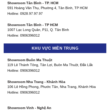
Showroom Tân Bình - TP. HCM
591 Hoàng Văn Thụ, Phường 4, Tân Bình, TP HCM
Hotline: 0928.97.97.97
Showroom Tân Bình - TP HCM
1007 Lạc Long Quân, P11, Q. Tân Bình
Hotline:
0906396012
Showroom Biên Hòa - Đồng Nai
KHU VỰC MIỀN TRUNG
452 Nguyễn Ái Quốc, Tân Tiến, TP. Biên Hòa, Đồng Nai
Hotline:
0906396012
Showroom Buôn Ma Thuột
119 Lê Thánh Tông, Tân Lợi, Buôn Ma Thuột, Đắk Lắk
Showroom Thuận An - Bình Dương
Hotline:
0906396012
66 đường DT743, An Phú, Thuận An, Bình Dương
Hotline:
0906396012
Showroom Nha Trang - Khánh Hòa
106 Lê Hồng Phong, Phước Tân, Nha Trang, Khánh Hòa
Showroom Quận 11 - TP. HCM
Hotline:
0906396012
1411 Đường 3/2, Phường 16, Quận 11, TP. HCM
Hotline:
0906396012
Showroom Vinh - Nghệ An