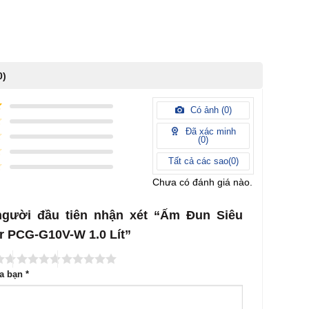
0)
Có ảnh (
0
)
Đã xác minh
(
0
)
Tất cả các sao(
0
)
Chưa có đánh giá nào.
người đầu tiên nhận xét “Ấm Đun Siêu
r PCG-G10V-W 1.0 Lít”
ủa bạn
*