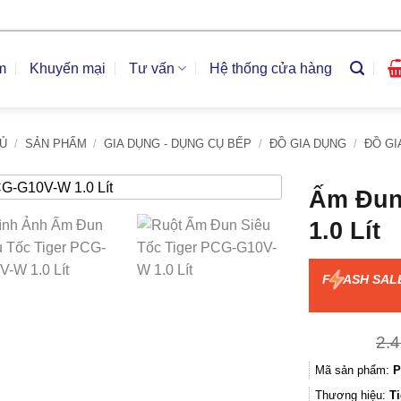
m
Khuyến mại
Tư vấn
Hệ thống cửa hàng
Ủ
/
SẢN PHẨM
/
GIA DỤNG - DỤNG CỤ BẾP
/
ĐỒ GIA DỤNG
/
ĐỒ GI
Ấm Đun
1.0 Lít
F
ASH SAL
2.
Mã sản phẩm:
P
Thương hiệu:
Ti