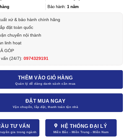
1.790.000₫.
hàng
Bảo hành:
1 năm
xuất xứ & bảo hành chính hãng
lắp đặt toàn quốc
vận chuyển nội thành
n linh hoạt
RẢ GÓP
 vấn (24/7):
0974329191
THÊM VÀO GIỎ HÀNG
ĐẶT MUA NGAY
CẦU TƯ VẤN
HỆ THỐNG ĐẠI LÝ