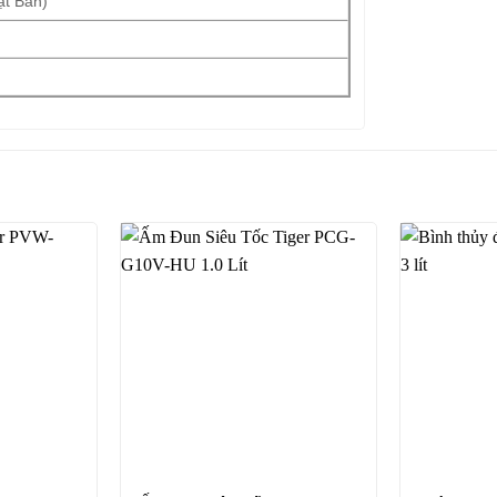
ật Bản)