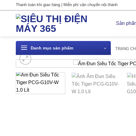
Bỏ
Thanh toán khi giao hàng | Miễn phí vận chuyển nội thành
qua
nội
Sản phẩ
dung
Danh mục sản phẩm
TRANG CH