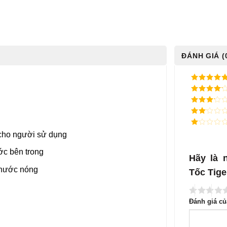
ĐÁNH GIÁ (
5
/ 5 điểm
4
/ 5
điểm
3
/ 5
điểm
2
/
5
1
 cho người sử dụng
điểm
/
5
ớc bên trong
điểm
Hãy là 
ỉ nước nóng
Tốc Tige
Đánh giá c