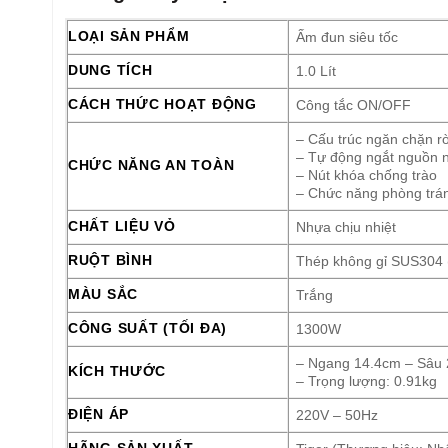
LOẠI SẢN PHẨM
Ấm đun siêu tốc
DUNG TÍCH
1.0 Lít
CÁCH THỨC HOẠT ĐỘNG
Công tắc ON/OFF
– Cấu trúc ngăn chặn rò
– Tự động ngắt nguồn 
CHỨC NĂNG AN TOÀN
– Nút khóa chống trào
– Chức năng phòng trán
CHẤT LIỆU VỎ
Nhựa chịu nhiệt
RUỘT BÌNH
Thép không gỉ SUS304 
MÀU SẮC
Trắng
CÔNG SUẤT (TỐI ĐA)
1300W
– Ngang 14.4cm – Sâu
KÍCH THƯỚC
– Trọng lượng: 0.91kg
ĐIỆN ÁP
220V – 50Hz
HÃNG SẢN XUẤT