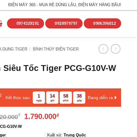
ĐIỆN MÁY 365 - MUA RẺ DÙNG LÂU, ĐIỆN MÁY HÀNG ĐẦU!
0974329191
0928979797
0906396012
A DỤNG TIGER
/
BÌNH THỦY ĐIỆN TIGER
 Siêu Tốc Tiger PCG-G10V-W
E
1
14
58
37
Kết thúc sau
Đang diễn ra
ngày
giờ
phút
giây
Giá
Giá
1.790.000
₫
₫
420.000
gốc
hiện
CG-G10V-W
là:
tại
2.420.000₫.
là:
ger
Xuất xứ:
Trung Quốc