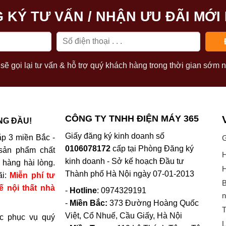
 KÝ TƯ VẤN / NHẬN ƯU ĐÃI MỚI
sẽ gọi lại tư vấn & hỗ trợ quý khách hàng trong thời gian sớm n
CÔNG TY TNHH ĐIỆN MÁY 365
NG ĐẦU!
Giấy đăng ký kinh doanh số
p 3 miền Bắc -
G
0106078172
cấp tại Phòng Đăng ký
sản phẩm chất
H
kinh doanh - Sở kế hoạch Đầu tư
hàng hài lòng.
H
Thành phố Hà Nội ngày 07-01-2013
ãi:
Miễn phí tư
B
ế nội thất nhà
-
Hotline
: 0974329191
n
-
Miền Bắc:
373 Đường Hoàng Quốc
T
Việt, Cổ Nhuế, Cầu Giấy, Hà Nội
c phục vụ quý
L