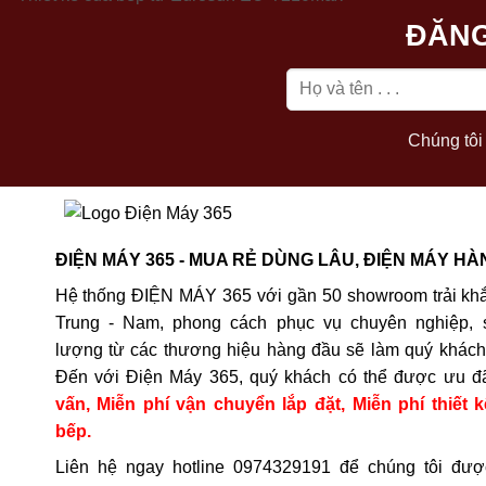
ĐĂNG
Chúng tôi 
ĐIỆN MÁY 365 - MUA RẺ DÙNG LÂU, ĐIỆN MÁY HÀ
Hệ thống ĐIỆN MÁY 365 với gần 50 showroom trải khắ
Trung - Nam, phong cách phục vụ chuyên nghiệp, 
lượng từ các thương hiệu hàng đầu sẽ làm quý khách 
Đến với Điện Máy 365, quý khách có thể được ưu đ
vấn, Miễn phí vận chuyển lắp đặt, Miễn phí thiết k
bếp.
Liên hệ ngay hotline
0974329191
để chúng tôi đượ