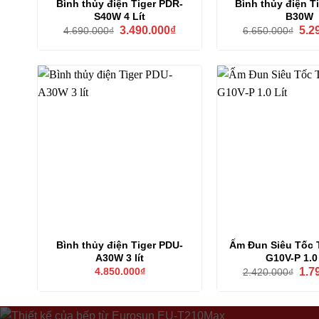
Bình thủy điện Tiger PDR-
Bình thủy điện T
S40W 4 Lít
B30W
Giá
Giá
Giá
3.490.000
₫
5.2
4.690.000
₫
6.650.000
₫
gốc
hiện
gốc
là:
tại
là:
4.690.000₫.
là:
6.65
3.490.000₫.
Bình thủy điện Tiger PDU-
Ấm Đun Siêu Tốc 
A30W 3 lít
G10V-P 1.0 
Giá
4.850.000
₫
1.7
2.420.000
₫
gốc
là:
2.42