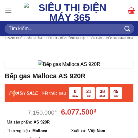
Bỏ
qua
nội
dung
Tìm
kiếm:
TRANG CHỦ
/
SẢN PHẨM
/
BẾP TỪ - BẾP HỒNG NGOẠI
/
BẾP GAS
/
BẾP GAS MALLOCA
Bếp gas Malloca AS 920R
0
21
38
44
F
ASH SALE
Kết thúc sau
ngày
giờ
phút
giây
Giá
Giá
6.077.500
₫
₫
7.150.000
gốc
hiện
Mã sản phẩm:
AS 920R
là:
tại
7.150.000₫.
là:
Thương hiệu:
Malloca
Xuất xứ:
Việt Nam