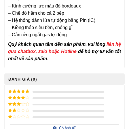
– Kính cường lực màu đỏ bordeaux
– Chế độ hâm cho cả 2 bếp
– Hệ thống đánh lửa tự động bằng Pin (IC)
– Kiềng thép siêu bền, chổng gỉ
– Cảm ứng ngắt gas tự động
Quý khách quan tâm đến sản phẩm, vui lòng
liên hệ
qua chatbox, zalo hoặc Hotline
để hỗ trợ tư vấn tốt
nhất về sản phẩm.
ĐÁNH GIÁ (0)
5
/ 5 điểm
4
/ 5
điểm
3
/ 5
điểm
2
/
5
1
điểm
/
Có ảnh (
0
)