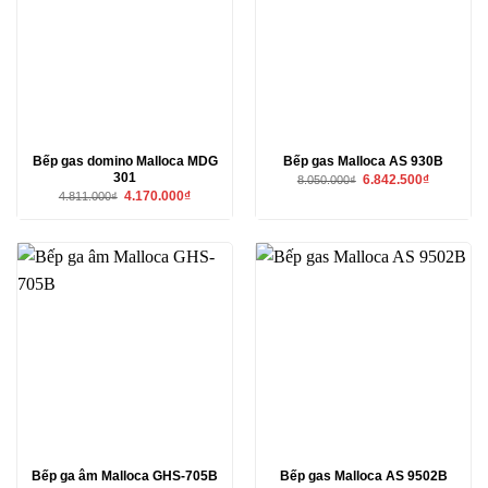
Bếp gas domino Malloca MDG
Bếp gas Malloca AS 930B
301
Giá
Giá
6.842.500
₫
8.050.000
₫
gốc
hiện
Giá
Giá
4.170.000
₫
4.811.000
₫
là:
tại
gốc
hiện
8.050.000₫.
là:
là:
tại
6.842.500₫
4.811.000₫.
là:
4.170.000₫.
Bếp ga âm Malloca GHS-705B
Bếp gas Malloca AS 9502B