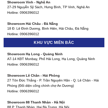
Showroom Vinh - Nghệ An
Showroom Quận 4 - TP. HCM
27-29 Nguyễn Sỹ Sách, Hưng Bình, TP Vinh, Nghệ An
127 Khánh Hội, Phường 3, Quận 4,TP. HCM
Hotline:
0906396012
Hotline:
0906396012
Showroom Hải Châu - Đà Nẵng
Showroom Quận 7 - TP. HCM
18 Đ. Lê Đình Dương, Bình Hiên, Hải Châu, Đà Nẵng
877 Huỳnh Tấn Phát, Phú Thuận, Quận 7, TP HCM
Hotline:
0906396012
Hotline:
0906396012
KHU VỰC MIỀN BẮC
Showroom Thanh Khê - Đà Nẵng
Showroom Gò Vấp - TP. HCM
475 Điện Biên Phủ, Thanh Khê Đông, Thanh Khê, Đà Nẵng
Showroom Hạ Long - Quảng Ninh
580 Phan Văn Trị, Phường 7, Quận 5, TP HCM
Hotline:
0906396012
A7-14 KĐT Monbay, Phố Hải Long, Hạ Long, Quảng Ninh
Hotline:
0906396012
Hotline:
0906396012
Showroom Cẩm Lệ - Đà Nẵng
Showroom Tân Bình - TP. HCM
652 Nguyễn Hữu Thọ, Khuê Trung, Cẩm Lệ, Đà Nẵng
Showroom Lê Chân - Hải Phòng
90 Đ. Cộng Hòa, Phường 4, Tân Bình, TP HCM
Hotline:
0906396012
27 Tôn Đức Thắng - P. Trần Nguyên Hãn - Q. Lê Chân - Hải
Hotline:
0906396012
Phòng (Đối diện cổng chính chợ An Dương)
Showroom Huế
Hotline:
0906396012
54 Hùng Vương, Phú Hội, Thành phố Huế, Thừa Thiên Huế
Hotline:
0906396012
Showroom 88 Thanh Nhàn - Hà Nội
88 P. Thanh Nhàn, Hai Bà Trưng, Hà Nội