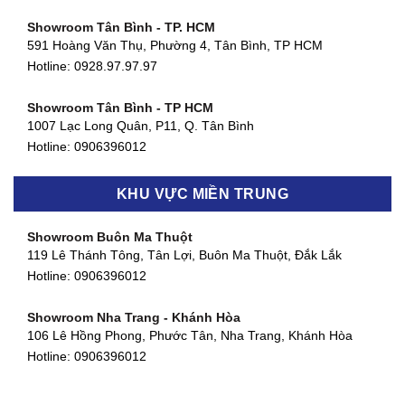
Showroom Tân Bình - TP. HCM
591 Hoàng Văn Thụ, Phường 4, Tân Bình, TP HCM
Hotline: 0928.97.97.97
Showroom Tân Bình - TP HCM
1007 Lạc Long Quân, P11, Q. Tân Bình
Hotline:
0906396012
Showroom Biên Hòa - Đồng Nai
KHU VỰC MIỀN TRUNG
452 Nguyễn Ái Quốc, Tân Tiến, TP. Biên Hòa, Đồng Nai
Hotline:
0906396012
Showroom Buôn Ma Thuột
119 Lê Thánh Tông, Tân Lợi, Buôn Ma Thuột, Đắk Lắk
Showroom Thuận An - Bình Dương
Hotline:
0906396012
66 đường DT743, An Phú, Thuận An, Bình Dương
Hotline:
0906396012
Showroom Nha Trang - Khánh Hòa
106 Lê Hồng Phong, Phước Tân, Nha Trang, Khánh Hòa
Showroom Quận 11 - TP. HCM
Hotline:
0906396012
1411 Đường 3/2, Phường 16, Quận 11, TP. HCM
Hotline:
0906396012