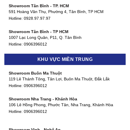
Showroom Tân Bình - TP. HCM
591 Hoàng Văn Thụ, Phường 4, Tân Bình, TP HCM
Hotline: 0928.97.97.97
Showroom Tân Bình - TP HCM
1007 Lạc Long Quân, P11, Q. Tân Bình
Hotline:
0906396012
Showroom Biên Hòa - Đồng Nai
KHU VỰC MIỀN TRUNG
452 Nguyễn Ái Quốc, Tân Tiến, TP. Biên Hòa, Đồng Nai
Hotline:
0906396012
Showroom Buôn Ma Thuột
119 Lê Thánh Tông, Tân Lợi, Buôn Ma Thuột, Đắk Lắk
Showroom Thuận An - Bình Dương
Hotline:
0906396012
66 đường DT743, An Phú, Thuận An, Bình Dương
Hotline:
0906396012
Showroom Nha Trang - Khánh Hòa
106 Lê Hồng Phong, Phước Tân, Nha Trang, Khánh Hòa
Showroom Quận 11 - TP. HCM
Hotline:
0906396012
1411 Đường 3/2, Phường 16, Quận 11, TP. HCM
Hotline:
0906396012
Showroom Vinh - Nghệ An