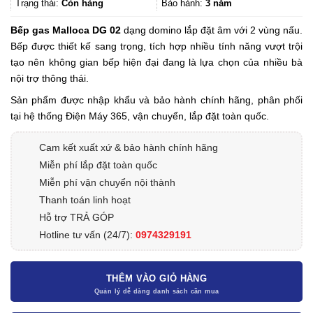
3.272.500₫.
Trạng thái:
Còn hàng
Bảo hành:
3 năm
Bếp gas Malloca DG 02
dạng domino lắp đặt âm với 2 vùng nấu.
Bếp được thiết kế sang trọng, tích hợp nhiều tính năng vượt trội
tạo nên không gian bếp hiện đại đang là lựa chọn của nhiều bà
nội trợ thông thái.
Sản phẩm được nhập khẩu và bảo hành chính hãng, phân phối
tại hệ thống Điện Máy 365, vận chuyển, lắp đặt toàn quốc.
Cam kết xuất xứ & bảo hành chính hãng
Miễn phí lắp đặt toàn quốc
Miễn phí vận chuyển nội thành
Thanh toán linh hoạt
Hỗ trợ TRẢ GÓP
Hotline tư vấn (24/7):
0974329191
THÊM VÀO GIỎ HÀNG