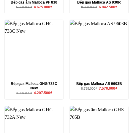
Bếp gas âm Malloca PF 830
Bếp gas Malloca AS 930R
Giá
Giá
Giá
Giá
4.675.000
₫
6.842.500
₫
5.500.000
₫
8.050.000
₫
gốc
hiện
gốc
hiện
là:
tại
là:
tại
5.500.000₫.
là:
8.050.000₫.
là:
4.675.000₫.
6.842.500₫
Bếp gas Malloca GHG 733C
Bếp gas Malloca AS 9603B
New
Giá
Giá
7.570.000
₫
8.738.000
₫
gốc
hiện
Giá
Giá
4.207.500
₫
4.950.000
₫
là:
tại
gốc
hiện
8.738.000₫.
là:
là:
tại
7.570.000₫
4.950.000₫.
là:
4.207.500₫.