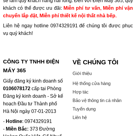
sẽ làm quý khách hàng hài lòng. Đến với Điện Máy 365, quý
khách có thể được ưu đãi:
Miễn phí tư vấn, Miễn phí vận
chuyển lắp đặt, Miễn phí thiết kế nội thất nhà bếp.
Liên hệ ngay hotline
0974329191
để chúng tôi được phục
vụ quý khách!
CÔNG TY TNHH ĐIỆN
VỀ CHÚNG TÔI
MÁY 365
Giới thiệu
Giấy đăng ký kinh doanh số
Hệ thống cửa hàng
0106078172
cấp tại Phòng
Hợp tác
Đăng ký kinh doanh - Sở kế
Bảo vệ thông tin cá nhân
hoạch Đầu tư Thành phố
Tuyển dụng
Hà Nội ngày 07-01-2013
Liên hệ
-
Hotline
: 0974329191
-
Miền Bắc:
373 Đường