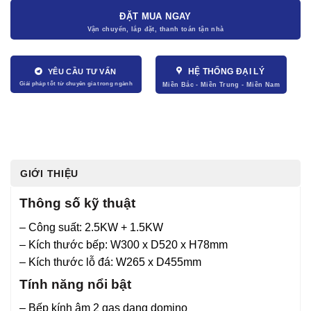
ĐẶT MUA NGAY
HỆ THỐNG ĐẠI LÝ
YÊU CẦU TƯ VẤN
GIỚI THIỆU
Thông số kỹ thuật
– Công suất: 2.5KW + 1.5KW
– Kích thước bếp: W300 x D520 x H78mm
– Kích thước lỗ đá: W265 x D455mm
Tính năng nổi bật
– Bếp kính âm 2 gas dạng domino