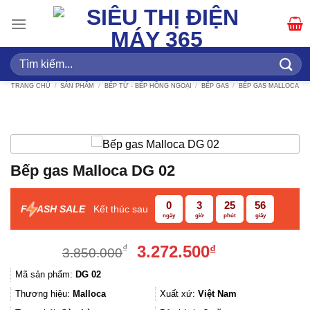
Bỏ
qua
nội
dung
Tìm
kiếm:
TRANG CHỦ
/
SẢN PHẨM
/
BẾP TỪ - BẾP HỒNG NGOẠI
/
BẾP GAS
/
BẾP GAS MALLOCA
Bếp gas Malloca DG 02
0
3
25
55
F
ASH SALE
Kết thúc sau
ngày
giờ
phút
giây
Giá
Giá
3.272.500
₫
₫
3.850.000
gốc
hiện
Mã sản phẩm:
DG 02
là:
tại
3.850.000₫.
là:
Thương hiệu:
Malloca
Xuất xứ:
Việt Nam