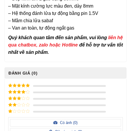
– Mặt kính cường lực màu đen, dày 8mm
– Hệ thống đánh lửa tự động bằng pin 1.5V
– Mâm chia lửa sabaf
– Van an toàn, tự động ngắt gas
Quý khách quan tâm đến sản phẩm, vui lòng
liên hệ
qua chatbox, zalo hoặc Hotline
để hỗ trợ tư vấn tốt
nhất về sản phẩm.
ĐÁNH GIÁ (0)
5
/ 5 điểm
4
/ 5
điểm
3
/ 5
điểm
2
/
5
1
điểm
/
Có ảnh (
0
)
5
điểm