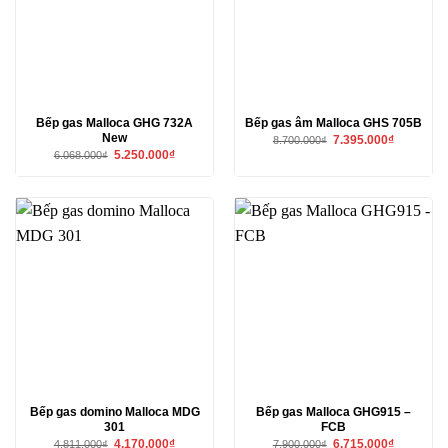
Bếp gas Malloca GHG 732A
Bếp gas âm Malloca GHS 705B
New
Giá
Giá
7.395.000
₫
8.700.000
₫
gốc
hiện
Giá
Giá
5.250.000
₫
6.068.000
₫
là:
tại
gốc
hiện
8.700.000₫.
là:
là:
tại
7.395.000₫
6.068.000₫.
là:
5.250.000₫.
Bếp gas domino Malloca MDG
Bếp gas Malloca GHG915 –
301
FCB
Giá
Giá
Giá
Giá
4.170.000
₫
6.715.000
₫
4.811.000
₫
7.900.000
₫