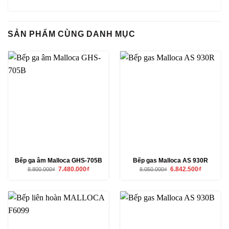
SẢN PHẨM CÙNG DANH MỤC
Bếp ga âm Malloca GHS-705B
Bếp gas Malloca AS 930R
Giá
Giá
Giá
Giá
7.480.000
₫
6.842.500
₫
8.800.000
₫
8.050.000
₫
gốc
hiện
gốc
hiện
là:
tại
là:
tại
8.800.000₫.
là:
8.050.000₫.
là:
7.480.000₫.
6.842.500₫