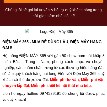
Chúng tôi sẽ gọi lại tư vấn & hỗ trợ quý khách hàng trong
thời gian sớm nhất có thể.
ĐIỆN MÁY 365 - MUA RẺ DÙNG LÂU, ĐIỆN MÁY HÀNG
ĐẦU!
Hệ thống ĐIỆN MÁY 365 với gần 50 showroom trải khắp 3
miền Bắc - Trung - Nam, phong cách phục vụ chuyên
nghiệp, sản phẩm chất lượng từ các thương hiệu hàng đầu
sẽ làm quý khách hàng hài lòng. Đến với Điện Máy 365, quý
khách có thể được ưu đãi:
Miễn phí tư vấn, Miễn phí vận
chuyển lắp đặt, Miễn phí thiết kế nội thất nhà bếp.
Liên hệ ngay hotline
0974329191
để chúng tôi được phục
vụ quý khách!