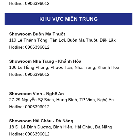
Hotline:
0906396012
Showroom Biên Hòa - Đồng Nai
KHU VỰC MIỀN TRUNG
452 Nguyễn Ái Quốc, Tân Tiến, TP. Biên Hòa, Đồng Nai
Hotline:
0906396012
Showroom Buôn Ma Thuột
119 Lê Thánh Tông, Tân Lợi, Buôn Ma Thuột, Đắk Lắk
Showroom Thuận An - Bình Dương
Hotline:
0906396012
66 đường DT743, An Phú, Thuận An, Bình Dương
Hotline:
0906396012
Showroom Nha Trang - Khánh Hòa
106 Lê Hồng Phong, Phước Tân, Nha Trang, Khánh Hòa
Showroom Quận 11 - TP. HCM
Hotline:
0906396012
1411 Đường 3/2, Phường 16, Quận 11, TP. HCM
Hotline:
0906396012
Showroom Vinh - Nghệ An
Showroom Quận 4 - TP. HCM
27-29 Nguyễn Sỹ Sách, Hưng Bình, TP Vinh, Nghệ An
127 Khánh Hội, Phường 3, Quận 4,TP. HCM
Hotline:
0906396012
Hotline:
0906396012
Showroom Hải Châu - Đà Nẵng
Showroom Quận 7 - TP. HCM
18 Đ. Lê Đình Dương, Bình Hiên, Hải Châu, Đà Nẵng
877 Huỳnh Tấn Phát, Phú Thuận, Quận 7, TP HCM
Hotline:
0906396012