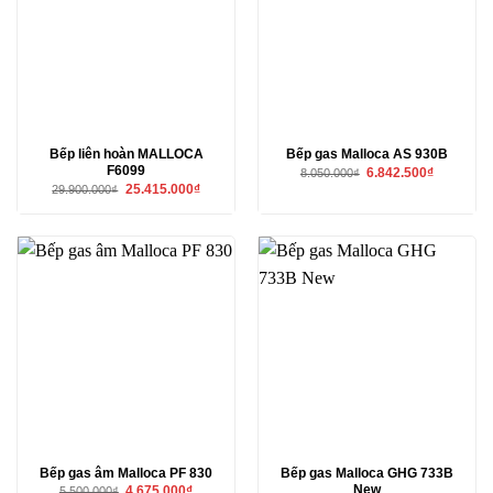
Bếp liên hoàn MALLOCA
Bếp gas Malloca AS 930B
F6099
Giá
Giá
6.842.500
₫
8.050.000
₫
gốc
hiện
Giá
Giá
25.415.000
₫
29.900.000
₫
là:
tại
gốc
hiện
8.050.000₫.
là:
là:
tại
6.842.500₫
29.900.000₫.
là:
25.415.000₫.
Bếp gas âm Malloca PF 830
Bếp gas Malloca GHG 733B
New
Giá
Giá
4.675.000
₫
5.500.000
₫