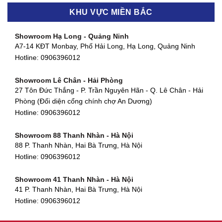
Hotline:
0906396012
KHU VỰC MIỀN BẮC
Showroom Thanh Khê - Đà Nẵng
Showroom Gò Vấp - TP. HCM
475 Điện Biên Phủ, Thanh Khê Đông, Thanh Khê, Đà Nẵng
Showroom Hạ Long - Quảng Ninh
580 Phan Văn Trị, Phường 7, Quận 5, TP HCM
Hotline:
0906396012
A7-14 KĐT Monbay, Phố Hải Long, Hạ Long, Quảng Ninh
Hotline:
0906396012
Hotline:
0906396012
Showroom Cẩm Lệ - Đà Nẵng
Showroom Tân Bình - TP. HCM
652 Nguyễn Hữu Thọ, Khuê Trung, Cẩm Lệ, Đà Nẵng
Showroom Lê Chân - Hải Phòng
90 Đ. Cộng Hòa, Phường 4, Tân Bình, TP HCM
Hotline:
0906396012
27 Tôn Đức Thắng - P. Trần Nguyên Hãn - Q. Lê Chân - Hải
Hotline:
0906396012
Phòng (Đối diện cổng chính chợ An Dương)
Showroom Huế
Hotline:
0906396012
54 Hùng Vương, Phú Hội, Thành phố Huế, Thừa Thiên Huế
Hotline:
0906396012
Showroom 88 Thanh Nhàn - Hà Nội
88 P. Thanh Nhàn, Hai Bà Trưng, Hà Nội
Showroom Hà Tĩnh
Hotline:
0906396012
82 Quang Trung, Thạch Quý, Hà Tĩnh
Hotline:
0906396012
Showroom 41 Thanh Nhàn - Hà Nội
41 P. Thanh Nhàn, Hai Bà Trưng, Hà Nội
Showroom Quy Nhơn - Bình Định
Hotline:
0906396012
956 Trần Hưng Đạo, P, Thành phố Quy Nhơn, Bình Định
Hotline:
0906396012