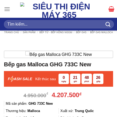
Bỏ
qua
nội
dung
Tìm
kiếm:
TRANG CHỦ
/
SẢN PHẨM
/
BẾP TỪ - BẾP HỒNG NGOẠI
/
BẾP GAS
/
BẾP GAS MALLOCA
Bếp gas Malloca GHG 733C New
0
21
48
25
F
ASH SALE
Kết thúc sau
ngày
giờ
phút
giây
Giá
Giá
4.207.500
₫
₫
4.950.000
gốc
hiện
Mã sản phẩm:
GHG 733C New
là:
tại
4.950.000₫.
là:
Thương hiệu:
Malloca
Xuất xứ:
Trung Quốc