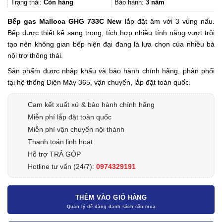
4.207.500₫.
Trạng thái:
Còn hàng
Bảo hành:
3 năm
Bếp gas Malloca GHG 733C New
lắp đặt âm với 3 vùng nấu.
Bếp được thiết kế sang trọng, tích hợp nhiều tính năng vượt trội
tạo nên không gian bếp hiện đại đang là lựa chọn của nhiều bà
nội trợ thông thái.
Sản phẩm được nhập khẩu và bảo hành chính hãng, phân phối
tại hệ thống Điện Máy 365, vận chuyển, lắp đặt toàn quốc.
Cam kết xuất xứ & bảo hành chính hãng
Miễn phí lắp đặt toàn quốc
Miễn phí vận chuyển nội thành
Thanh toán linh hoạt
Hỗ trợ TRẢ GÓP
Hotline tư vấn (24/7):
0974329191
THÊM VÀO GIỎ HÀNG