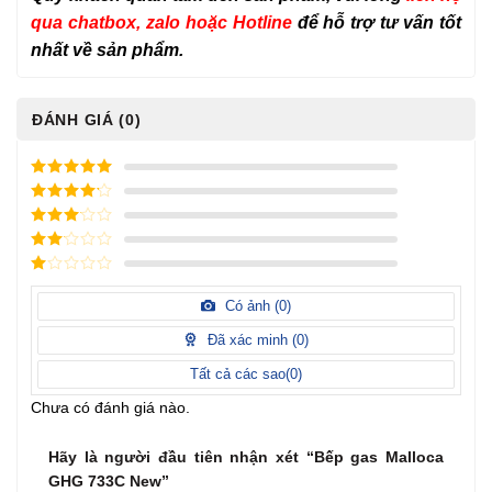
qua chatbox, zalo hoặc Hotline
để hỗ trợ tư vấn tốt
nhất về sản phẩm.
ĐÁNH GIÁ (0)
5
/ 5 điểm
4
/ 5
điểm
3
/ 5
điểm
2
/
5
1
điểm
/
Có ảnh (
0
)
5
điểm
Đã xác minh (
0
)
Tất cả các sao(
0
)
Chưa có đánh giá nào.
Hãy là người đầu tiên nhận xét “Bếp gas Malloca
GHG 733C New”