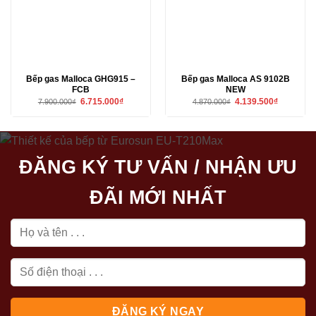
Bếp gas Malloca GHG915 –
Bếp gas Malloca AS 9102B
FCB
NEW
Giá
Giá
Giá
Giá
6.715.000
₫
4.139.500
₫
7.900.000
₫
4.870.000
₫
gốc
hiện
gốc
hiện
là:
tại
là:
tại
7.900.000₫.
là:
4.870.000₫.
là:
6.715.000₫.
4.139.500₫
ĐĂNG KÝ TƯ VẤN / NHẬN ƯU
ĐÃI MỚI NHẤT