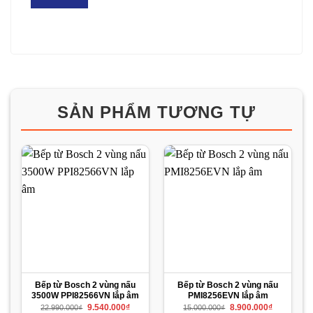
SẢN PHẨM TƯƠNG TỰ
Bếp từ Bosch 2 vùng nấu
Bếp từ Bosch 2 vùng nấu
3500W PPI82566VN lắp âm
PMI8256EVN lắp âm
Giá
Giá
Giá
Giá
9.540.000
₫
8.900.000
₫
22.990.000
₫
15.000.000
₫