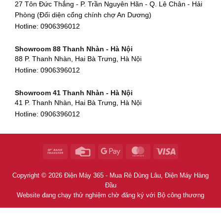
27 Tôn Đức Thắng - P. Trần Nguyên Hãn - Q. Lê Chân - Hải
Hotline:
0906396012
Phòng (Đối diện cổng chính chợ An Dương)
Showroom Huế
Hotline:
0906396012
54 Hùng Vương, Phú Hội, Thành phố Huế, Thừa Thiên Huế
Hotline:
0906396012
Showroom 88 Thanh Nhàn - Hà Nội
88 P. Thanh Nhàn, Hai Bà Trưng, Hà Nội
Showroom Hà Tĩnh
Hotline:
0906396012
82 Quang Trung, Thạch Quý, Hà Tĩnh
Hotline:
0906396012
Showroom 41 Thanh Nhàn - Hà Nội
41 P. Thanh Nhàn, Hai Bà Trưng, Hà Nội
Showroom Quy Nhơn - Bình Định
Hotline:
0906396012
956 Trần Hưng Đạo, P, Thành phố Quy Nhơn, Bình Định
Hotline:
0906396012
Showroom Tây Sơn - Hà Nội
268 P. Tây Sơn, Trung Liệt, Đống Đa, Hà Nội
Hotline:
0906396012
Copyright © 2026 Điện Máy 365 - Mua Rẻ Dùng Lâu, Điện Máy Hàng
Showroom Khâm Thiên - Hà Nội
Đầu
398B Khâm Thiên, Thổ Quan, Đống Đa, Hà Nội
Website đang chạy thử nghiệm chờ đăng ký với Bộ công thương
Hotline:
0906396012