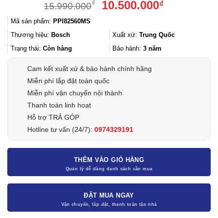
Giá
Giá
10.500.000
₫
₫
15.990.000
gốc
hiện
Mã sản phẩm:
PPI82560MS
là:
tại
15.990.000₫.
là:
Thương hiệu:
Bosch
Xuất xứ:
Trung Quốc
10.500.000
Trạng thái:
Còn hàng
Bảo hành:
3 năm
Cam kết xuất xứ & bảo hành chính hãng
Miễn phí lắp đặt toàn quốc
Miễn phí vận chuyển nội thành
Thanh toán linh hoạt
Hỗ trợ TRẢ GÓP
Hotline tư vấn (24/7):
0974329191
THÊM VÀO GIỎ HÀNG
ĐẶT MUA NGAY