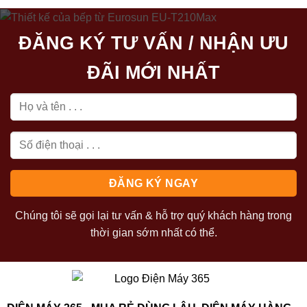
6.700.000₫.
là:
6.050.000₫.
là:
4.240.000₫.
3.550.000₫
ĐĂNG KÝ TƯ VẤN / NHẬN ƯU
ĐÃI MỚI NHẤT
Chúng tôi sẽ gọi lại tư vấn & hỗ trợ quý khách hàng trong
thời gian sớm nhất có thể.