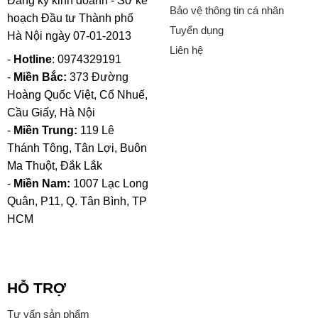
Đăng ký kinh doanh - Sở kế
Bảo vệ thông tin cá nhân
hoạch Đầu tư Thành phố
Tuyển dụng
Hà Nội ngày 07-01-2013
Liên hệ
-
Hotline
: 0974329191
-
Miền Bắc:
373 Đường
Hoàng Quốc Việt, Cổ Nhuế,
Cầu Giấy, Hà Nội
-
Miền Trung:
119 Lê
Thánh Tông, Tân Lợi, Buôn
Ma Thuột, Đắk Lắk
-
Miền Nam:
1007 Lạc Long
Quân, P11, Q. Tân Bình, TP
HCM
HỖ TRỢ
Tư vấn sản phẩm