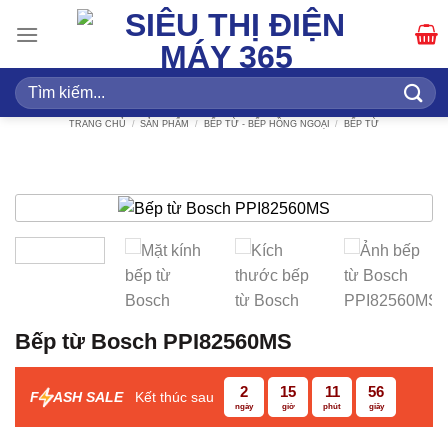
Bỏ
qua
nội
dung
Tìm
kiếm:
TRANG CHỦ
/
SẢN PHẨM
/
BẾP TỪ - BẾP HỒNG NGOẠI
/
BẾP TỪ
Bếp từ Bosch PPI82560MS
2
15
11
56
F
ASH SALE
Kết thúc sau
ngày
giờ
phút
giây