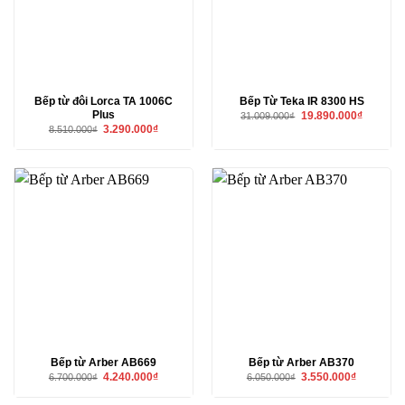
Bếp từ đôi Lorca TA 1006C
Bếp Từ Teka IR 8300 HS
Plus
Giá
Giá
19.890.000
₫
31.009.000
₫
gốc
hiện
Giá
Giá
3.290.000
₫
8.510.000
₫
là:
tại
gốc
hiện
31.009.000₫.
là:
là:
tại
19.890.00
8.510.000₫.
là:
3.290.000₫.
Bếp từ Arber AB669
Bếp từ Arber AB370
Giá
Giá
Giá
Giá
4.240.000
₫
3.550.000
₫
6.700.000
₫
6.050.000
₫
gốc
hiện
gốc
hiện
là:
tại
là:
tại