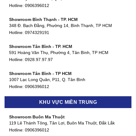
Hotline:
0906396012
Showroom Bình Thạnh - TP. HCM
348 Đ. Bạch Đằng, Phường 14, Bình Thạnh, TP HCM
Hotline:
0974329191
Showroom Tân Bình - TP. HCM
591 Hoàng Văn Thụ, Phường 4, Tân Bình, TP HCM
Hotline: 0928.97.97.97
Showroom Tân Bình - TP HCM
1007 Lạc Long Quân, P11, Q. Tân Bình
Hotline:
0906396012
Showroom Biên Hòa - Đồng Nai
KHU VỰC MIỀN TRUNG
452 Nguyễn Ái Quốc, Tân Tiến, TP. Biên Hòa, Đồng Nai
Hotline:
0906396012
Showroom Buôn Ma Thuột
119 Lê Thánh Tông, Tân Lợi, Buôn Ma Thuột, Đắk Lắk
Showroom Thuận An - Bình Dương
Hotline:
0906396012
66 đường DT743, An Phú, Thuận An, Bình Dương