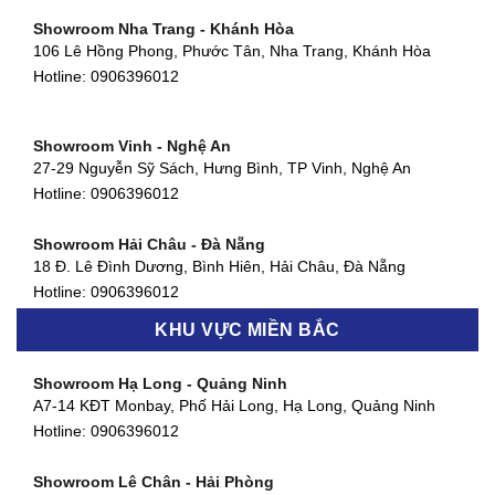
Hotline:
0906396012
Showroom Nha Trang - Khánh Hòa
106 Lê Hồng Phong, Phước Tân, Nha Trang, Khánh Hòa
Showroom Quận 11 - TP. HCM
Hotline:
0906396012
1411 Đường 3/2, Phường 16, Quận 11, TP. HCM
Hotline:
0906396012
Showroom Vinh - Nghệ An
Showroom Quận 4 - TP. HCM
27-29 Nguyễn Sỹ Sách, Hưng Bình, TP Vinh, Nghệ An
127 Khánh Hội, Phường 3, Quận 4,TP. HCM
Hotline:
0906396012
Hotline:
0906396012
Showroom Hải Châu - Đà Nẵng
Showroom Quận 7 - TP. HCM
18 Đ. Lê Đình Dương, Bình Hiên, Hải Châu, Đà Nẵng
877 Huỳnh Tấn Phát, Phú Thuận, Quận 7, TP HCM
Hotline:
0906396012
Hotline:
0906396012
KHU VỰC MIỀN BẮC
Showroom Thanh Khê - Đà Nẵng
Showroom Gò Vấp - TP. HCM
475 Điện Biên Phủ, Thanh Khê Đông, Thanh Khê, Đà Nẵng
Showroom Hạ Long - Quảng Ninh
580 Phan Văn Trị, Phường 7, Quận 5, TP HCM
Hotline:
0906396012
A7-14 KĐT Monbay, Phố Hải Long, Hạ Long, Quảng Ninh
Hotline:
0906396012
Hotline:
0906396012
Showroom Cẩm Lệ - Đà Nẵng
Showroom Tân Bình - TP. HCM
652 Nguyễn Hữu Thọ, Khuê Trung, Cẩm Lệ, Đà Nẵng
Showroom Lê Chân - Hải Phòng
90 Đ. Cộng Hòa, Phường 4, Tân Bình, TP HCM
Hotline:
0906396012