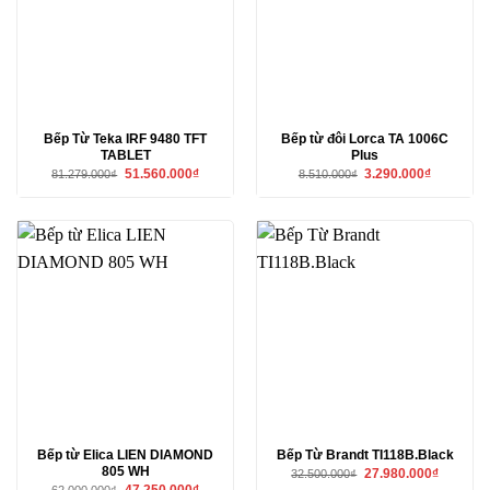
Bếp Từ Teka IRF 9480 TFT
Bếp từ đôi Lorca TA 1006C
TABLET
Plus
Giá
Giá
Giá
Giá
51.560.000
₫
3.290.000
₫
81.279.000
₫
8.510.000
₫
gốc
hiện
gốc
hiện
là:
tại
là:
tại
81.279.000₫.
là:
8.510.000₫.
là:
51.560.000₫.
3.290.000₫
Bếp từ Elica LIEN DIAMOND
Bếp Từ Brandt TI118B.Black
805 WH
Giá
Giá
27.980.000
₫
32.500.000
₫
gốc
hiện
Giá
Giá
47.250.000
₫
62.000.000
₫