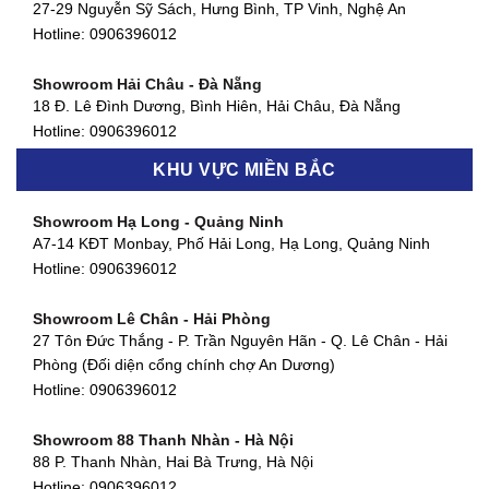
Showroom Quận 4 - TP. HCM
27-29 Nguyễn Sỹ Sách, Hưng Bình, TP Vinh, Nghệ An
127 Khánh Hội, Phường 3, Quận 4,TP. HCM
Hotline:
0906396012
Hotline:
0906396012
Showroom Hải Châu - Đà Nẵng
Showroom Quận 7 - TP. HCM
18 Đ. Lê Đình Dương, Bình Hiên, Hải Châu, Đà Nẵng
877 Huỳnh Tấn Phát, Phú Thuận, Quận 7, TP HCM
Hotline:
0906396012
Hotline:
0906396012
KHU VỰC MIỀN BẮC
Showroom Thanh Khê - Đà Nẵng
Showroom Gò Vấp - TP. HCM
475 Điện Biên Phủ, Thanh Khê Đông, Thanh Khê, Đà Nẵng
Showroom Hạ Long - Quảng Ninh
580 Phan Văn Trị, Phường 7, Quận 5, TP HCM
Hotline:
0906396012
A7-14 KĐT Monbay, Phố Hải Long, Hạ Long, Quảng Ninh
Hotline:
0906396012
Hotline:
0906396012
Showroom Cẩm Lệ - Đà Nẵng
Showroom Tân Bình - TP. HCM
652 Nguyễn Hữu Thọ, Khuê Trung, Cẩm Lệ, Đà Nẵng
Showroom Lê Chân - Hải Phòng
90 Đ. Cộng Hòa, Phường 4, Tân Bình, TP HCM
Hotline:
0906396012
27 Tôn Đức Thắng - P. Trần Nguyên Hãn - Q. Lê Chân - Hải
Hotline:
0906396012
Phòng (Đối diện cổng chính chợ An Dương)
Showroom Huế
Hotline:
0906396012
54 Hùng Vương, Phú Hội, Thành phố Huế, Thừa Thiên Huế
Hotline:
0906396012
Showroom 88 Thanh Nhàn - Hà Nội
88 P. Thanh Nhàn, Hai Bà Trưng, Hà Nội
Showroom Hà Tĩnh
Hotline:
0906396012