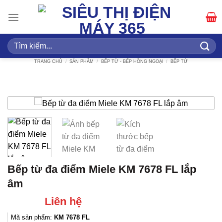
Bỏ
qua
nội
dung
Tìm
kiếm:
TRANG CHỦ
/
SẢN PHẨM
/
BẾP TỪ - BẾP HỒNG NGOẠI
/
BẾP TỪ
Bếp từ đa điểm Miele KM 7678 FL lắp
âm
Liên hệ
Mã sản phẩm:
KM 7678 FL