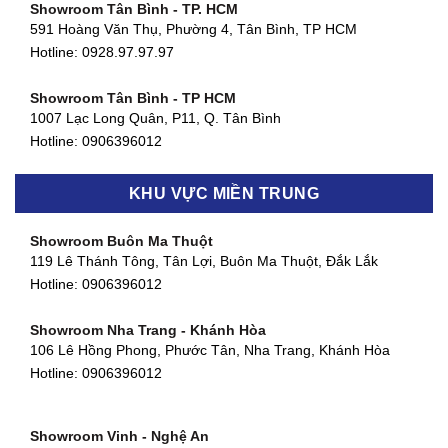
Showroom Tân Bình - TP. HCM
591 Hoàng Văn Thụ, Phường 4, Tân Bình, TP HCM
Hotline: 0928.97.97.97
Showroom Tân Bình - TP HCM
1007 Lạc Long Quân, P11, Q. Tân Bình
Hotline:
0906396012
Showroom Biên Hòa - Đồng Nai
KHU VỰC MIỀN TRUNG
452 Nguyễn Ái Quốc, Tân Tiến, TP. Biên Hòa, Đồng Nai
Hotline:
0906396012
Showroom Buôn Ma Thuột
119 Lê Thánh Tông, Tân Lợi, Buôn Ma Thuột, Đắk Lắk
Showroom Thuận An - Bình Dương
Hotline:
0906396012
66 đường DT743, An Phú, Thuận An, Bình Dương
Hotline:
0906396012
Showroom Nha Trang - Khánh Hòa
106 Lê Hồng Phong, Phước Tân, Nha Trang, Khánh Hòa
Showroom Quận 11 - TP. HCM
Hotline:
0906396012
1411 Đường 3/2, Phường 16, Quận 11, TP. HCM
Hotline:
0906396012
Showroom Vinh - Nghệ An