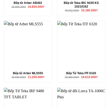
Bếp từ Arber AB402
Bếp từ Teka IRC 9430 KS
10210162
Giá
Giá
10.850.000
₫
15.000.000
₫
gốc
hiện
Giá
Giá
34.390.000
₫
49.832.000
₫
là:
tại
gốc
hiện
15.000.000₫.
là:
là:
tại
10.850.000₫.
49.832.000₫.
là:
34.390.00
Bếp từ Arber MLS555
Bếp Từ Teka ITF 6320
Giá
Giá
Giá
Giá
11.200.000
₫
18.610.000
₫
15.500.000
₫
28.990.000
₫
gốc
hiện
gốc
hiện
là:
tại
là:
tại
15.500.000₫.
là:
28.990.000₫.
là:
11.200.000₫.
18.610.00