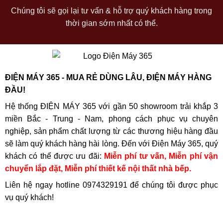
Chúng tôi sẽ gọi lại tư vấn & hỗ trợ quý khách hàng trong
thời gian sớm nhất có thể.
ĐIỆN MÁY 365 - MUA RẺ DÙNG LÂU, ĐIỆN MÁY HÀNG
ĐẦU!
Hệ thống ĐIỆN MÁY 365 với gần 50 showroom trải khắp 3
miền Bắc - Trung - Nam, phong cách phục vụ chuyên
nghiệp, sản phẩm chất lượng từ các thương hiệu hàng đầu
sẽ làm quý khách hàng hài lòng. Đến với Điện Máy 365, quý
khách có thể được ưu đãi:
Miễn phí tư vấn, Miễn phí vận
chuyển lắp đặt, Miễn phí thiết kế nội thất nhà bếp.
Liên hệ ngay hotline
0974329191
để chúng tôi được phục
vụ quý khách!