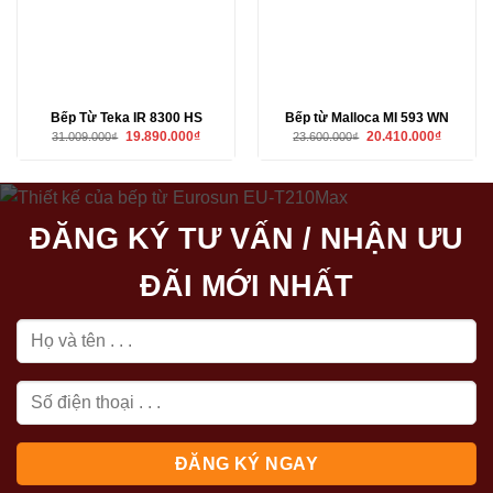
Bếp Từ Teka IR 8300 HS
Bếp từ Malloca MI 593 WN
Giá
Giá
Giá
Giá
19.890.000
₫
20.410.000
₫
31.009.000
₫
23.600.000
₫
gốc
hiện
gốc
hiện
là:
tại
là:
tại
31.009.000₫.
là:
23.600.000₫.
là:
19.890.000₫.
20.410.00
ĐĂNG KÝ TƯ VẤN / NHẬN ƯU
ĐÃI MỚI NHẤT