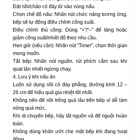
Đặt nồi/chảo có đáy từ vào vùng nấu.
Chọn chế độ nấu: Nhấn nút chức năng tương ứng,
bếp sẽ tự động điều chỉnh công suất.
Điều chỉnh thủ công: Dùng “+”/“–” để tăng hoặc
giảm công suất/nhiệt độ theo nhu cầu.
Hẹn giờ (nếu cần): Nhấn nút “Timer”, chọn thời gian
mong muốn.
Tắt bếp: Nhấn nút nguồn, rút phích cắm sau khi
quạt tản nhiệt ngừng chạy.
4. Lưu ý khi nấu ăn
Luôn sử dụng nồi có đáy phẳng, đường kính 12 –
26 cm để hiệu quả gia nhiệt tốt nhất.
Không nên để nồi trống quá lâu trên bếp vì dễ làm
nóng quá mức.
Khi di chuyển bếp, hãy tắt nguồn và để nguội hoàn
toàn.
Không dùng khăn ướt che mặt bếp khi đang hoạt
động.