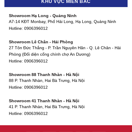
KHU VỰC MIỀN BẮC
Showroom Thanh Khê - Đà Nẵng
Showroom Gò Vấp - TP. HCM
475 Điện Biên Phủ, Thanh Khê Đông, Thanh Khê, Đà Nẵng
Showroom Hạ Long - Quảng Ninh
580 Phan Văn Trị, Phường 7, Quận 5, TP HCM
Hotline:
0906396012
A7-14 KĐT Monbay, Phố Hải Long, Hạ Long, Quảng Ninh
Hotline:
0906396012
Hotline:
0906396012
Showroom Cẩm Lệ - Đà Nẵng
Showroom Tân Bình - TP. HCM
652 Nguyễn Hữu Thọ, Khuê Trung, Cẩm Lệ, Đà Nẵng
Showroom Lê Chân - Hải Phòng
90 Đ. Cộng Hòa, Phường 4, Tân Bình, TP HCM
Hotline:
0906396012
27 Tôn Đức Thắng - P. Trần Nguyên Hãn - Q. Lê Chân - Hải
Hotline:
0906396012
Phòng (Đối diện cổng chính chợ An Dương)
Showroom Huế
Hotline:
0906396012
54 Hùng Vương, Phú Hội, Thành phố Huế, Thừa Thiên Huế
Hotline:
0906396012
Showroom 88 Thanh Nhàn - Hà Nội
88 P. Thanh Nhàn, Hai Bà Trưng, Hà Nội
Showroom Hà Tĩnh
Hotline:
0906396012
82 Quang Trung, Thạch Quý, Hà Tĩnh
Hotline:
0906396012
Showroom 41 Thanh Nhàn - Hà Nội
41 P. Thanh Nhàn, Hai Bà Trưng, Hà Nội
Showroom Quy Nhơn - Bình Định
Hotline:
0906396012
956 Trần Hưng Đạo, P, Thành phố Quy Nhơn, Bình Định
Hotline:
0906396012
Showroom Tây Sơn - Hà Nội