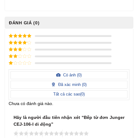
ĐÁNH GIÁ (0)
5
/ 5 điểm
4
/ 5
điểm
3
/ 5
điểm
2
/
5
1
điểm
/
Có ảnh (
0
)
5
điểm
Đã xác minh (
0
)
Tất cả các sao(
0
)
Chưa có đánh giá nào.
Hãy là người đầu tiên nhận xét “Bếp từ đơn Junger
CEJ-106-I di động”