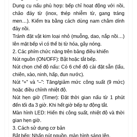
Dụng cụ nấu phù hợp: bếp chỉ hoạt động với nồi,
chảo đáy từ (inox, thép nhiễm từ, gang tráng
men…). Kiểm tra bằng cách dùng nam châm dính
đáy nồi.
Tránh đặt vật kim loại nhỏ (muỗng, dao, nắp nồi…)
lên mặt bếp vì có thể bị từ hóa, gây nóng.
2. Các phím chức năng trên bảng điều khiển
Nút nguồn (ON/OFF): Bật hoặc tắt bếp.
Nút chọn chế độ nấu: Có 6 chế độ cài đặt sẵn (lẩu,
chiên, xào, ninh, hấp, đun nước).
Nút “+” và “–”: Tăng/giảm mức công suất (9 mức)
hoặc điều chỉnh nhiệt độ.
Nút hẹn giờ (Timer): Đặt thời gian nấu từ 1 phút
đến tối đa 3 giờ. Khi hết giờ bếp tự động tắt.
Màn hình LED: Hiển thị công suất, nhiệt độ và thời
gian hẹn giờ.
3. Cách sử dụng cơ bản
Bật bếp: Nhấn nút nguồn, màn hình sáng lên.