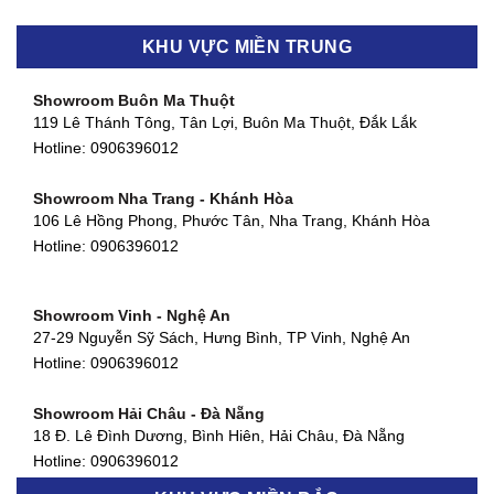
Showroom Biên Hòa - Đồng Nai
KHU VỰC MIỀN TRUNG
452 Nguyễn Ái Quốc, Tân Tiến, TP. Biên Hòa, Đồng Nai
Hotline:
0906396012
Showroom Buôn Ma Thuột
119 Lê Thánh Tông, Tân Lợi, Buôn Ma Thuột, Đắk Lắk
Showroom Thuận An - Bình Dương
Hotline:
0906396012
66 đường DT743, An Phú, Thuận An, Bình Dương
Hotline:
0906396012
Showroom Nha Trang - Khánh Hòa
106 Lê Hồng Phong, Phước Tân, Nha Trang, Khánh Hòa
Showroom Quận 11 - TP. HCM
Hotline:
0906396012
1411 Đường 3/2, Phường 16, Quận 11, TP. HCM
Hotline:
0906396012
Showroom Vinh - Nghệ An
Showroom Quận 4 - TP. HCM
27-29 Nguyễn Sỹ Sách, Hưng Bình, TP Vinh, Nghệ An
127 Khánh Hội, Phường 3, Quận 4,TP. HCM
Hotline:
0906396012
Hotline:
0906396012
Showroom Hải Châu - Đà Nẵng
Showroom Quận 7 - TP. HCM
18 Đ. Lê Đình Dương, Bình Hiên, Hải Châu, Đà Nẵng
877 Huỳnh Tấn Phát, Phú Thuận, Quận 7, TP HCM
Hotline:
0906396012
Hotline:
0906396012