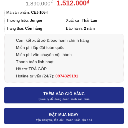
Giá
Giá
1.512.000
₫
₫
1.890.000
gốc
hiện
Mã sản phẩm:
CEJ-106-I
là:
tại
1.890.000₫.
là:
Thương hiệu:
Junger
Xuất xứ:
Thái Lan
1.512.000₫.
Trạng thái:
Còn hàng
Bảo hành:
2 năm
Cam kết xuất xứ & bảo hành chính hãng
Miễn phí lắp đặt toàn quốc
Miễn phí vận chuyển nội thành
Thanh toán linh hoạt
Hỗ trợ TRẢ GÓP
Hotline tư vấn (24/7):
0974329191
THÊM VÀO GIỎ HÀNG
ĐẶT MUA NGAY