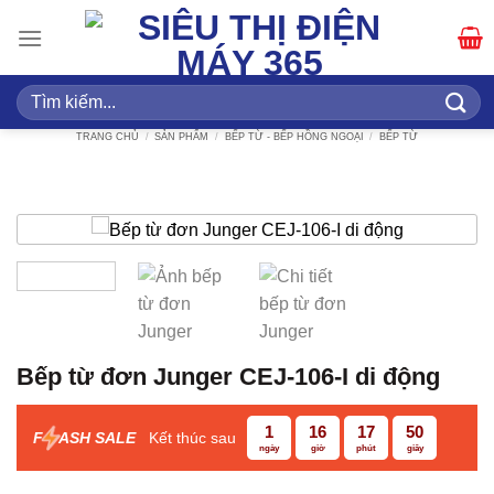
Bỏ
qua
nội
dung
Tìm
kiếm:
TRANG CHỦ
/
SẢN PHẨM
/
BẾP TỪ - BẾP HỒNG NGOẠI
/
BẾP TỪ
Bếp từ đơn Junger CEJ-106-I di động
1
16
17
50
F
ASH SALE
Kết thúc sau
ngày
giờ
phút
giây