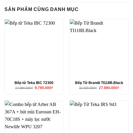
SẢN PHẨM CÙNG DANH MỤC
Bếp từ Teka IBC 72300
Bếp Từ Brandt TI118B.Black
Giá
Giá
Giá
Giá
9.790.000
₫
27.980.000
₫
14.990.000
₫
32.500.000
₫
gốc
hiện
gốc
hiện
là:
tại
là:
tại
14.990.000₫.
là:
32.500.000₫.
là:
9.790.000₫.
27.980.00