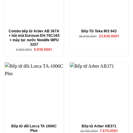
Combo bếp từ Arber AB 367A
Bếp Từ Teka IRS 943
+ hút mùi Eurosun EH-70C18S
Giá
Giá
23.630.000
₫
36.949.000
₫
gốc
hiện
+ máy lọc nước Newlife WPU
là:
tại
3207
36.949.000₫.
là:
23.630.00
Giá
Giá
6.930.000
₫
9.900.000
₫
gốc
hiện
là:
tại
9.900.000₫.
là:
6.930.000₫.
Bếp từ đôi Lorca TA 1006C
Bếp từ Arber AB371
Plus
Giá
Giá
7.670.000
₫
10.450.000
₫