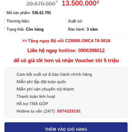
Giá
Giá
13.500.000
₫
₫
29.570.000
gốc
hiện
Mã sản phẩm:
536.61.791
là:
tại
29.570.000₫.
là:
Thương hiệu:
Xuất xứ:
13.500.000
Trạng thái:
Còn hàng
Bảo hành:
3 năm
>> Tặng ngay Bộ nồi CZ899/LORCA TA 5018
Liên hệ ngay
hotline: 0906396012
để có giá tốt hơn và nhận Voucher tới 5 triệu
Cam kết xuất xứ & bảo hành chính hãng
Miễn phí lắp đặt toàn quốc
Miễn phí vận chuyển nội thành
Thanh toán linh hoạt
Hỗ trợ TRẢ GÓP
Hotline tư vấn (24/7):
0974329191
THÊM VÀO GIỎ HÀNG