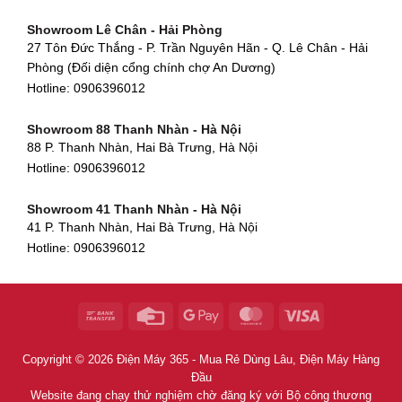
Showroom Tân Bình - TP. HCM
652 Nguyễn Hữu Thọ, Khuê Trung, Cẩm Lệ, Đà Nẵng
Showroom Lê Chân - Hải Phòng
90 Đ. Cộng Hòa, Phường 4, Tân Bình, TP HCM
Hotline:
0906396012
27 Tôn Đức Thắng - P. Trần Nguyên Hãn - Q. Lê Chân - Hải
Hotline:
0906396012
Phòng (Đối diện cổng chính chợ An Dương)
Showroom Huế
Hotline:
0906396012
54 Hùng Vương, Phú Hội, Thành phố Huế, Thừa Thiên Huế
Hotline:
0906396012
Showroom 88 Thanh Nhàn - Hà Nội
88 P. Thanh Nhàn, Hai Bà Trưng, Hà Nội
Showroom Hà Tĩnh
Hotline:
0906396012
82 Quang Trung, Thạch Quý, Hà Tĩnh
Hotline:
0906396012
Showroom 41 Thanh Nhàn - Hà Nội
41 P. Thanh Nhàn, Hai Bà Trưng, Hà Nội
Showroom Quy Nhơn - Bình Định
Hotline:
0906396012
956 Trần Hưng Đạo, P, Thành phố Quy Nhơn, Bình Định
Hotline:
0906396012
Showroom Tây Sơn - Hà Nội
268 P. Tây Sơn, Trung Liệt, Đống Đa, Hà Nội
Hotline:
0906396012
Copyright © 2026 Điện Máy 365 - Mua Rẻ Dùng Lâu, Điện Máy Hàng
Showroom Khâm Thiên - Hà Nội
Đầu
398B Khâm Thiên, Thổ Quan, Đống Đa, Hà Nội
Website đang chạy thử nghiệm chờ đăng ký với Bộ công thương