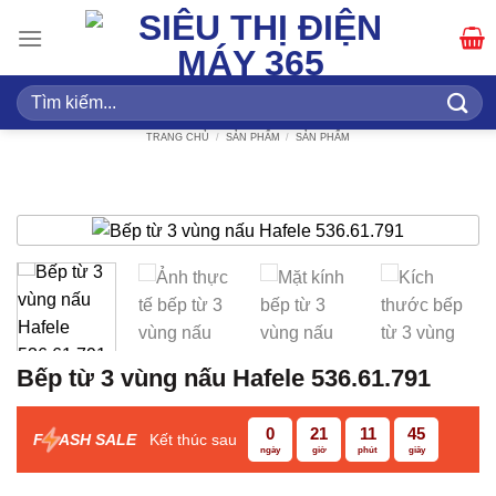
Bỏ
qua
nội
dung
Tìm
kiếm:
TRANG CHỦ
/
SẢN PHẨM
/
SẢN PHẨM
Bếp từ 3 vùng nấu Hafele 536.61.791
0
21
11
45
F
ASH SALE
Kết thúc sau
ngày
giờ
phút
giây