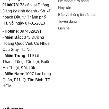
Hệ thống cửa hàng
0106078172
cấp tại Phòng
Hợp tác
Đăng ký kinh doanh - Sở kế
Bảo vệ thông tin cá nhân
hoạch Đầu tư Thành phố
Tuyển dụng
Hà Nội ngày 07-01-2013
Liên hệ
-
Hotline
: 0974329191
-
Miền Bắc:
373 Đường
Hoàng Quốc Việt, Cổ Nhuế,
Cầu Giấy, Hà Nội
-
Miền Trung:
119 Lê
Thánh Tông, Tân Lợi, Buôn
Ma Thuột, Đắk Lắk
-
Miền Nam:
1007 Lạc Long
Quân, P11, Q. Tân Bình, TP
HCM