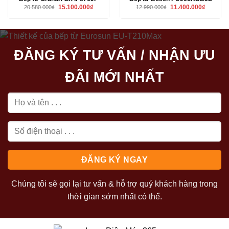
Giá
Giá
Giá
Giá
15.100.000
₫
11.400.000
₫
20.580.000
₫
12.990.000
₫
gốc
hiện
gốc
hiện
là:
tại
là:
tại
20.580.000₫.
là:
12.990.000₫.
là:
15.100.000₫.
11.400.00
ĐĂNG KÝ TƯ VẤN / NHẬN ƯU
ĐÃI MỚI NHẤT
Chúng tôi sẽ gọi lại tư vấn & hỗ trợ quý khách hàng trong
thời gian sớm nhất có thể.