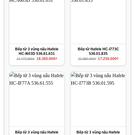
Bếp từ 3 vùng nấu Hafele
Bếp từ Hafele HC-I773C
HC-I603D 536.61.631
536.01.835
Giá
Giá
Giá
Giá
18.360.000
₫
17.250.000
₫
24.473.900
₫
22.990.000
₫
gốc
hiện
gốc
hiện
là:
tại
là:
tại
24.473.900₫.
là:
22.990.000₫.
là:
18.360.000₫.
17.250.000
Bếp từ 3 vùng nấu Hafele
Bếp từ 3 vùng nấu Hafele