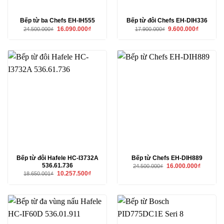
Bếp từ ba Chefs EH-IH555
Bếp từ đôi Chefs EH-DIH336
Giá
Giá
Giá
Giá
16.090.000
₫
9.600.000
₫
24.500.000
₫
17.900.000
₫
gốc
hiện
gốc
hiện
là:
tại
là:
tại
24.500.000₫.
là:
17.900.000₫.
là:
16.090.000₫.
9.600.000₫
Bếp từ đôi Hafele HC-I3732A
Bếp từ Chefs EH-DIH889
536.61.736
Giá
Giá
16.000.000
₫
24.500.000
₫
gốc
hiện
Giá
Giá
10.257.500
₫
18.650.001
₫
là:
tại
gốc
hiện
24.500.000₫.
là:
là:
tại
16.000.00
18.650.001₫.
là:
10.257.500₫.