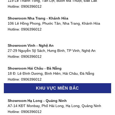
119 Lê Thánh Tông, Tân Lợi, Buôn Ma Thuột, Đắk Lắk
Showroom Thuận An - Bình Dương
Hotline:
0906396012
66 đường DT743, An Phú, Thuận An, Bình Dương
Hotline:
0906396012
Showroom Nha Trang - Khánh Hòa
106 Lê Hồng Phong, Phước Tân, Nha Trang, Khánh Hòa
Showroom Quận 11 - TP. HCM
Hotline:
0906396012
1411 Đường 3/2, Phường 16, Quận 11, TP. HCM
Hotline:
0906396012
Showroom Vinh - Nghệ An
Showroom Quận 4 - TP. HCM
27-29 Nguyễn Sỹ Sách, Hưng Bình, TP Vinh, Nghệ An
127 Khánh Hội, Phường 3, Quận 4,TP. HCM
Hotline:
0906396012
Hotline:
0906396012
Showroom Hải Châu - Đà Nẵng
Showroom Quận 7 - TP. HCM
18 Đ. Lê Đình Dương, Bình Hiên, Hải Châu, Đà Nẵng
877 Huỳnh Tấn Phát, Phú Thuận, Quận 7, TP HCM
Hotline:
0906396012
Hotline:
0906396012
KHU VỰC MIỀN BẮC
Showroom Thanh Khê - Đà Nẵng
Showroom Gò Vấp - TP. HCM
475 Điện Biên Phủ, Thanh Khê Đông, Thanh Khê, Đà Nẵng
Showroom Hạ Long - Quảng Ninh
580 Phan Văn Trị, Phường 7, Quận 5, TP HCM
Hotline:
0906396012
A7-14 KĐT Monbay, Phố Hải Long, Hạ Long, Quảng Ninh
Hotline:
0906396012
Hotline:
0906396012
Showroom Cẩm Lệ - Đà Nẵng