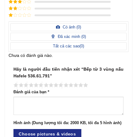
4
/ 5
điểm
3
/ 5
điểm
2
/
5
1
điểm
/
Có ảnh (
0
)
5
điểm
Đã xác minh (
0
)
Tất cả các sao(
0
)
Chưa có đánh giá nào.
Hãy là người đầu tiên nhận xét “Bếp từ 3 vùng nấu
Hafele 536.61.791”
Đánh giá của bạn
*
Hình ảnh (Dung lượng tối đa: 2000 KB, tối đa 5 hình ảnh)
Choose pictures & videos