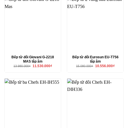
Bếp từ đôi Giovani G-2218
Bếp từ đôi Eurosun EU-T756
MAS lắp âm
lắp âm
Giá
Giá
Giá
Giá
11.530.000
₫
10.556.000
₫
13.980.000
₫
15.080.000
₫
gốc
hiện
gốc
hiện
là:
tại
là:
tại
13.980.000₫.
là:
15.080.000₫.
là:
11.530.000₫.
10.556.00