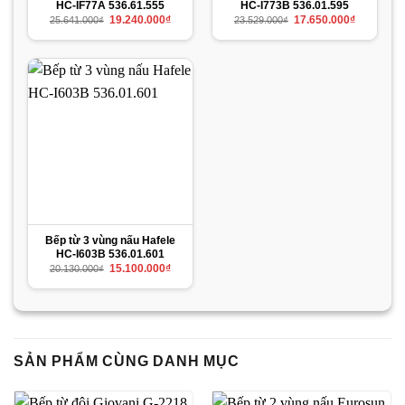
HC-IF77A 536.61.555
HC-I773B 536.01.595
Giá
Giá
Giá
Giá
19.240.000
₫
17.650.000
₫
25.641.000
₫
23.529.000
₫
gốc
hiện
gốc
hiện
là:
tại
là:
tại
25.641.000₫.
là:
23.529.000₫.
là:
19.240.000₫.
17.650.000
Bếp từ 3 vùng nấu Hafele
HC-I603B 536.01.601
Giá
Giá
15.100.000
₫
20.130.000
₫
gốc
hiện
là:
tại
20.130.000₫.
là:
15.100.000₫.
SẢN PHẨM CÙNG DANH MỤC