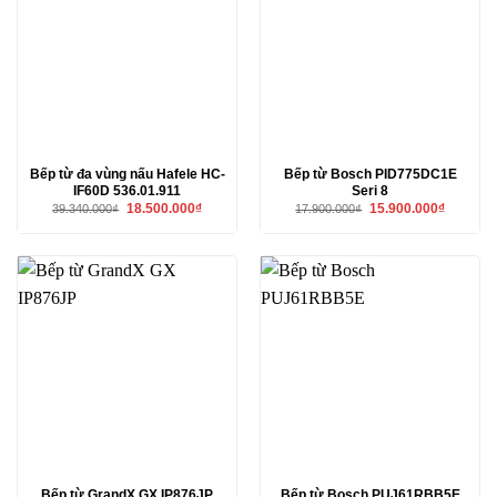
Bếp từ đa vùng nấu Hafele HC-
Bếp từ Bosch PID775DC1E
IF60D 536.01.911
Seri 8
Giá
Giá
Giá
Giá
18.500.000
₫
15.900.000
₫
39.340.000
₫
17.900.000
₫
gốc
hiện
gốc
hiện
là:
tại
là:
tại
39.340.000₫.
là:
17.900.000₫.
là:
18.500.000₫.
15.900.00
Bếp từ GrandX GX IP876JP
Bếp từ Bosch PUJ61RBB5E