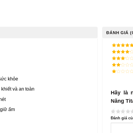
ĐÁNH GIÁ (
5
/ 5 điểm
4
/ 5
điểm
3
/ 5
điểm
2
/
5
1
 sức khỏe
điểm
/
5
khiết và an toàn
điểm
Hãy là 
nét
Năng Tit
 giữ ấm
Đánh giá c