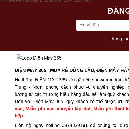
ĐĂNG
Chúng tôi 
ĐIỆN MÁY 365 - MUA RẺ DÙNG LÂU, ĐIỆN MÁY HÀ
Hệ thống ĐIỆN MÁY 365 với gần 50 showroom trải khắ
Trung - Nam, phong cách phục vụ chuyên nghiệp, 
lượng từ các thương hiệu hàng đầu sẽ làm quý khách 
Đến với Điện Máy 365, quý khách có thể được ưu đ
vấn, Miễn phí vận chuyển lắp đặt, Miễn phí thiết k
bếp.
Liên hệ ngay hotline
0974329191
để chúng tôi đượ