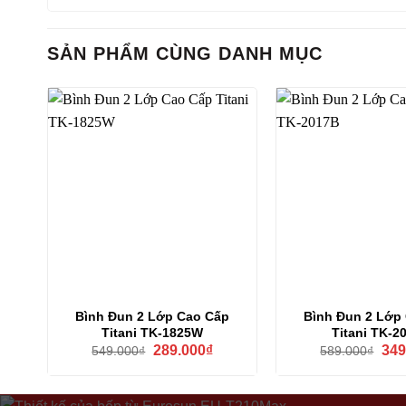
SẢN PHẨM CÙNG DANH MỤC
Bình Đun 2 Lớp Cao Cấp
Bình Đun 2 Lớp
Titani TK-1825W
Titani TK-2
Giá
Giá
Giá
289.000
₫
349
549.000
₫
589.000
₫
gốc
hiện
gốc
là:
tại
là:
549.000₫.
là:
589.
289.000₫.