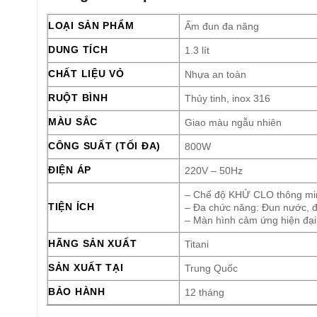
LOẠI SẢN PHẨM
Ấm đun đa năng
DUNG TÍCH
1.3 lít
CHẤT LIỆU VỎ
Nhựa an toàn
RUỘT BÌNH
Thủy tinh, inox 316
MÀU SẮC
Giao màu ngẫu nhiên
CÔNG SUẤT (TỐI ĐA)
800W
ĐIỆN ÁP
220V – 50Hz
– Chế độ KHỬ CLO thông minh
TIỆN ÍCH
– Đa chức năng: Đun nước, đi
– Màn hình cảm ứng hiện đại, 
HÃNG SẢN XUẤT
Titani
SẢN XUẤT TẠI
Trung Quốc
BẢO HÀNH
12 tháng