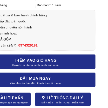
399.000₫.
hàng
Bảo hành:
1 năm
xuất xứ & bảo hành chính hãng
lắp đặt toàn quốc
vận chuyển nội thành
n linh hoạt
RẢ GÓP
 vấn (24/7):
0974329191
THÊM VÀO GIỎ HÀNG
ĐẶT MUA NGAY
CẦU TƯ VẤN
HỆ THỐNG ĐẠI LÝ