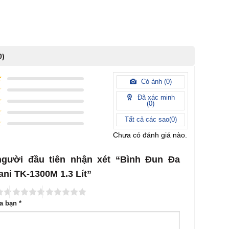
0)
Có ảnh (
0
)
Đã xác minh
(
0
)
Tất cả các sao(
0
)
Chưa có đánh giá nào.
người đầu tiên nhận xét “Bình Đun Đa
ani TK-1300M 1.3 Lít”
ủa bạn
*