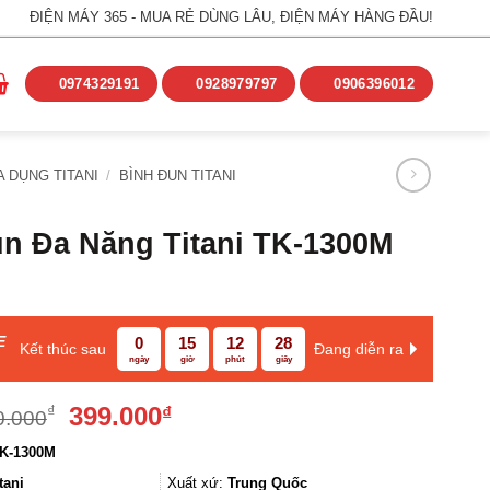
ĐIỆN MÁY 365 - MUA RẺ DÙNG LÂU, ĐIỆN MÁY HÀNG ĐẦU!
0974329191
0928979797
0906396012
A DỤNG TITANI
/
BÌNH ĐUN TITANI
n Đa Năng Titani TK-1300M
E
0
15
12
28
Kết thúc sau
Đang diễn ra
ngày
giờ
phút
giây
Giá
Giá
399.000
₫
₫
0.000
gốc
hiện
K-1300M
là:
tại
590.000₫.
là:
tani
Xuất xứ:
Trung Quốc