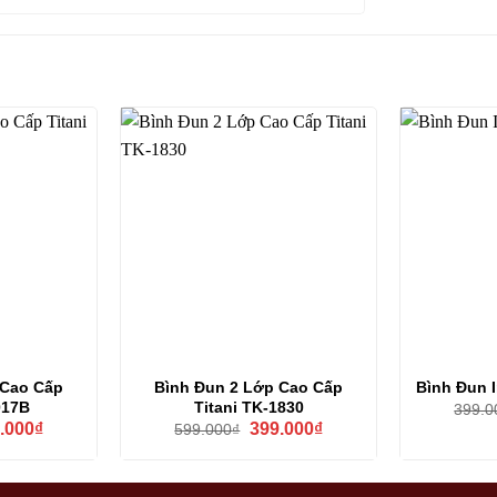
 Cao Cấp
Bình Đun 2 Lớp Cao Cấp
Bình Đun I
017B
Titani TK-1830
399.0
Giá
Giá
Giá
.000
₫
399.000
₫
599.000
₫
hiện
gốc
hiện
tại
là:
tại
000₫.
là:
599.000₫.
là:
349.000₫.
399.000₫.