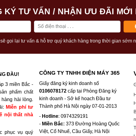
 KÝ TƯ VẤN / NHẬN ƯU ĐÃI MỚI
sẽ gọi lại tư vấn & hỗ trợ quý khách hàng trong thời gian sớm n
CÔNG TY TNHH ĐIỆN MÁY 365
NG ĐẦU!
Giấy đăng ký kinh doanh số
p 3 miền Bắc -
G
0106078172
cấp tại Phòng Đăng ký
sản phẩm chất
H
kinh doanh - Sở kế hoạch Đầu tư
hàng hài lòng.
H
Thành phố Hà Nội ngày 07-01-2013
ãi:
Miễn phí tư
B
ế nội thất nhà
-
Hotline
: 0974329191
n
-
Miền Bắc:
373 Đường Hoàng Quốc
T
Việt, Cổ Nhuế, Cầu Giấy, Hà Nội
c phục vụ quý