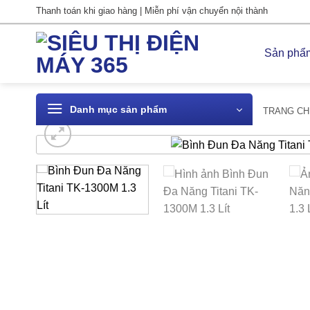
Bỏ
Thanh toán khi giao hàng | Miễn phí vận chuyển nội thành
qua
nội
Sản phẩ
dung
Danh mục sản phẩm
TRANG CH