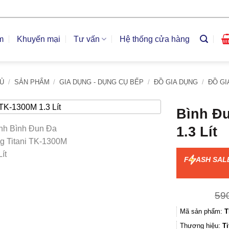
m
Khuyến mại
Tư vấn
Hệ thống cửa hàng
Ủ
/
SẢN PHẨM
/
GIA DỤNG - DỤNG CỤ BẾP
/
ĐỒ GIA DỤNG
/
ĐỒ GI
Bình Đu
1.3 Lít
F
ASH SAL
59
Mã sản phẩm:
T
Thương hiệu:
Ti