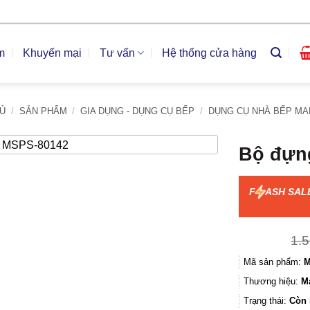
m
Khuyến mại
Tư vấn
Hệ thống cửa hàng
Ủ
/
SẢN PHẨM
/
GIA DỤNG - DỤNG CỤ BẾP
/
DỤNG CỤ NHÀ BẾP MA
Bộ đựng
F
ASH SAL
1.
Mã sản phẩm:
M
Thương hiệu:
M
Trạng thái:
Còn 