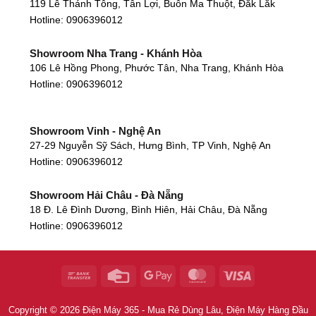
119 Lê Thánh Tông, Tân Lợi, Buôn Ma Thuột, Đắk Lắk
Hotline:
0906396012
Showroom Nha Trang - Khánh Hòa
106 Lê Hồng Phong, Phước Tân, Nha Trang, Khánh Hòa
Hotline:
0906396012
Showroom Vinh - Nghệ An
27-29 Nguyễn Sỹ Sách, Hưng Bình, TP Vinh, Nghệ An
Hotline:
0906396012
Showroom Hải Châu - Đà Nẵng
18 Đ. Lê Đình Dương, Bình Hiên, Hải Châu, Đà Nẵng
Hotline:
0906396012
Showroom Thanh Khê - Đà Nẵng
475 Điện Biên Phủ, Thanh Khê Đông, Thanh Khê, Đà
Nẵng
Hotline:
0906396012
Copyright © 2026 Điện Máy 365 - Mua Rẻ Dùng Lâu, Điện Máy Hàng Đầu