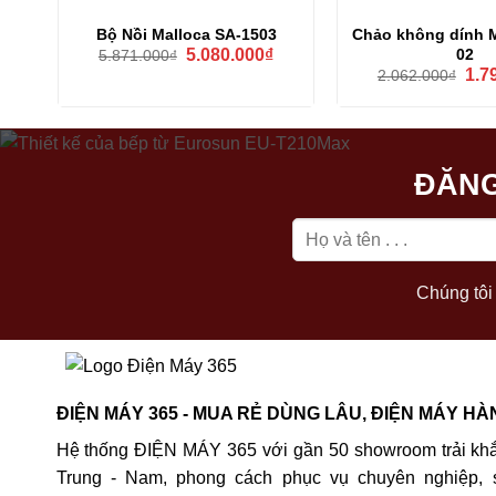
Bộ Nồi Malloca SA-1503
Chảo không dính M
Giá
Giá
02
5.080.000
₫
5.871.000
₫
gốc
hiện
Giá
1.7
2.062.000
₫
là:
tại
gốc
5.871.000₫.
là:
là:
5.080.000₫.
2.06
ĐĂNG
Chúng tôi 
ĐIỆN MÁY 365 - MUA RẺ DÙNG LÂU, ĐIỆN MÁY HÀ
Hệ thống ĐIỆN MÁY 365 với gần 50 showroom trải khắ
Trung - Nam, phong cách phục vụ chuyên nghiệp, 