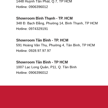
1448 Huỳnh Tấn Phát, Q.7, TP HCM
Hotline:
0906396012
Showroom Bình Thạnh - TP. HCM
348 Đ. Bạch Đằng, Phường 14, Bình Thạnh, TP HCM
Hotline:
0974329191
Showroom Tân Bình - TP. HCM
591 Hoàng Văn Thụ, Phường 4, Tân Bình, TP HCM
Hotline: 0928.97.97.97
Showroom Tân Bình - TP HCM
1007 Lạc Long Quân, P11, Q. Tân Bình
Hotline:
0906396012
Showroom Biên Hòa - Đồng Nai
452 Nguyễn Ái Quốc, Tân Tiến, TP. Biên Hòa, Đồng Nai
Hotline:
0906396012
Showroom Thuận An - Bình Dương