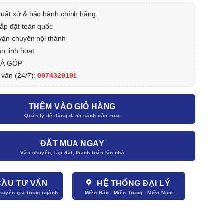
xuất xứ & bảo hành chính hãng
lắp đặt toàn quốc
vận chuyển nội thành
n linh hoạt
RẢ GÓP
 vấn (24/7):
0974329191
THÊM VÀO GIỎ HÀNG
ĐẶT MUA NGAY
CẦU TƯ VẤN
HỆ THỐNG ĐẠI LÝ