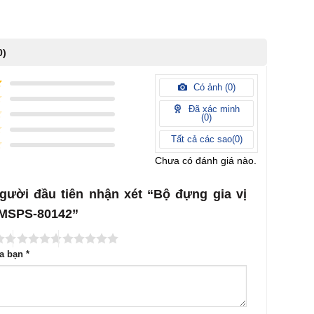
0)
Có ảnh (
0
)
Đã xác minh
(
0
)
Tất cả các sao(
0
)
Chưa có đánh giá nào.
gười đầu tiên nhận xét “Bộ đựng gia vị
 MSPS-80142”
ủa bạn
*