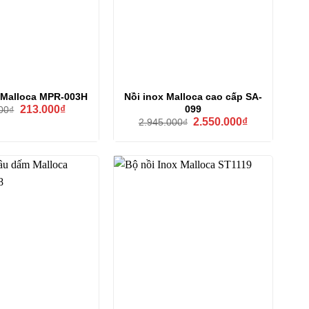
 Malloca MPR-003H
Nồi inox Malloca cao cấp SA-
Giá
Giá
099
213.000
₫
00
₫
gốc
hiện
Giá
Giá
2.550.000
₫
2.945.000
₫
là:
tại
gốc
hiện
250.000₫.
là:
là:
tại
213.000₫.
2.945.000₫.
là:
2.550.000₫.