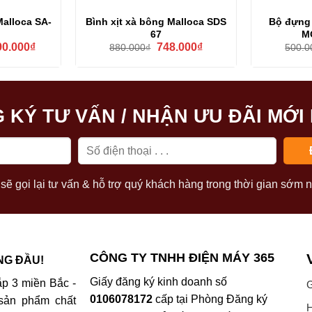
alloca SA-
Bình xịt xà bông Malloca SDS
Bộ đựng
67
M
Giá
Giá
Giá
90.000
₫
748.000
₫
880.000
₫
500.0
hiện
gốc
hiện
tại
là:
tại
2.000₫.
là:
880.000₫.
là:
1.790.000₫.
748.000₫.
 KÝ TƯ VẤN / NHẬN ƯU ĐÃI MỚI
sẽ gọi lại tư vấn & hỗ trợ quý khách hàng trong thời gian sớm n
CÔNG TY TNHH ĐIỆN MÁY 365
NG ĐẦU!
Giấy đăng ký kinh doanh số
p 3 miền Bắc -
G
0106078172
cấp tại Phòng Đăng ký
sản phẩm chất
H