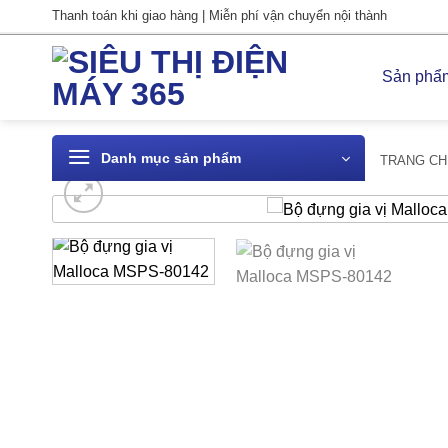
Bỏ
Thanh toán khi giao hàng | Miễn phí vận chuyển nội thành
qua
nội
Sản phẩ
dung
Danh mục sản phẩm
TRANG CH