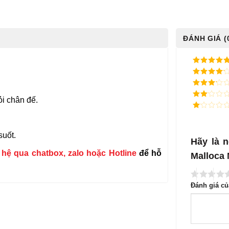
ĐÁNH GIÁ (
5
/ 5 điểm
4
/ 5
điểm
3
/ 5
ỏi chân đế.
điểm
2
/
5
1
điểm
/
5
suốt.
điểm
Hãy là n
n hệ qua chatbox, zalo hoặc Hotline
để hỗ
Malloca
Đánh giá c