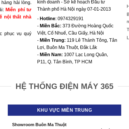
kinh doanh - Sở kế hoạch Đầu tư
hàng hài lòng.
H
Thành phố Hà Nội ngày 07-01-2013
ãi:
Miễn phí tư
B
ế nội thất nhà
-
Hotline
: 0974329191
n
-
Miền Bắc:
373 Đường Hoàng Quốc
T
Việt, Cổ Nhuế, Cầu Giấy, Hà Nội
c phục vụ quý
L
-
Miền Trung:
119 Lê Thánh Tông, Tân
Lợi, Buôn Ma Thuột, Đắk Lắk
-
Miền Nam:
1007 Lạc Long Quân,
P11, Q. Tân Bình, TP HCM
HỆ THỐNG ĐIỆN MÁY 365
KHU VỰC MIỀN TRUNG
Showroom Buôn Ma Thuột