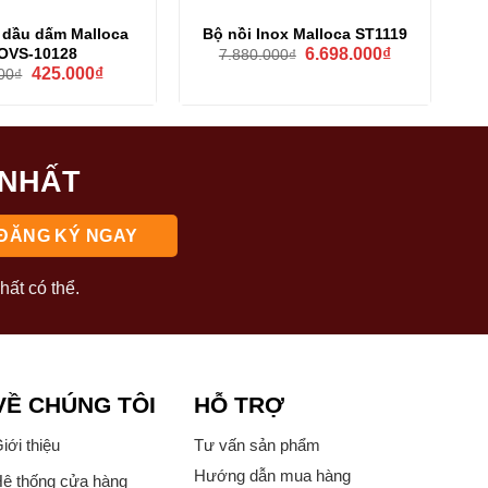
 dầu dấm Malloca
Bộ nồi Inox Malloca ST1119
Giá
Giá
OVS-10128
6.698.000
₫
7.880.000
₫
gốc
hiện
Giá
Giá
425.000
₫
00
₫
là:
tại
gốc
hiện
7.880.000₫.
là:
là:
tại
6.698.000₫.
500.000₫.
là:
425.000₫.
 NHẤT
hất có thể.
VỀ CHÚNG TÔI
HỖ TRỢ
iới thiệu
Tư vấn sản phẩm
Hướng dẫn mua hàng
ệ thống cửa hàng