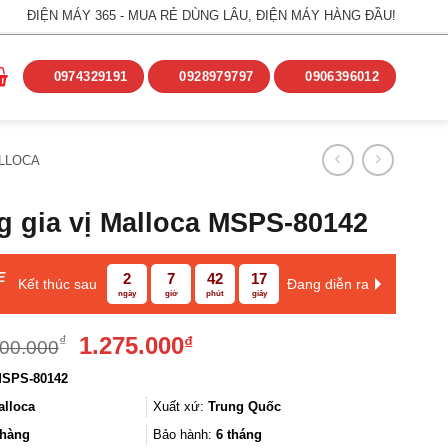
ĐIỆN MÁY 365 - MUA RẺ DÙNG LÂU, ĐIỆN MÁY HÀNG ĐẦU!
0974329191
0928979797
0906396012
LLOCA
 gia vị Malloca MSPS-80142
E
2
7
42
17
Kết thúc sau
Đang diễn ra
ngày
giờ
phút
giây
Giá
Giá
1.275.000
₫
₫
500.000
gốc
hiện
SPS-80142
là:
tại
1.500.000₫.
là:
alloca
Xuất xứ:
Trung Quốc
1.275.000₫.
hàng
Bảo hành:
6 tháng