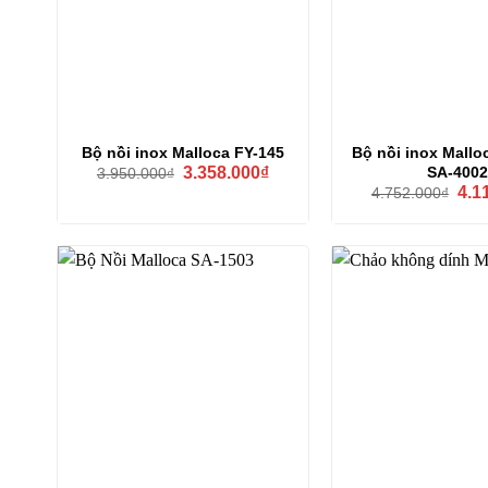
Bộ nồi inox Malloca FY-145
Bộ nồi inox Mallo
Giá
Giá
SA-4002
3.358.000
₫
3.950.000
₫
gốc
hiện
Giá
4.1
4.752.000
₫
là:
tại
gốc
3.950.000₫.
là:
là:
3.358.000₫.
4.75