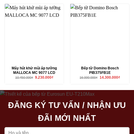
23.900.000₫.
là:
15.400.000₫.
là:
20.670.000₫.
13.090.00
Máy hút khử mùi áp tường
Bếp từ Domino Bosch
MALLOCA MC 9077 LCD
PIB375FB1E
Giá
Giá
Giá
Giá
9.230.000
₫
14.300.000
₫
10.450.000
₫
16.000.000
₫
gốc
hiện
gốc
hiện
là:
tại
là:
tại
10.450.000₫.
là:
16.000.000₫.
là:
9.230.000₫.
14.300.00
ĐĂNG KÝ TƯ VẤN / NHẬN ƯU
ĐÃI MỚI NHẤT