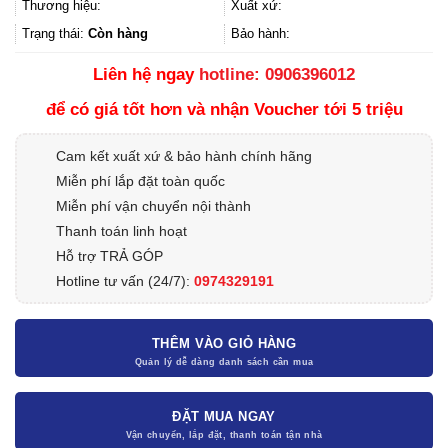
5.464.000₫.
là:
Thương hiệu:
Xuất xứ:
3.551.600₫.
Trạng thái:
Còn hàng
Bảo hành:
Liên hệ ngay
hotline: 0906396012
để có giá tốt hơn và nhận Voucher tới 5 triệu
Cam kết xuất xứ & bảo hành chính hãng
Miễn phí lắp đặt toàn quốc
Miễn phí vận chuyển nội thành
Thanh toán linh hoạt
Hỗ trợ TRẢ GÓP
Hotline tư vấn (24/7):
0974329191
THÊM VÀO GIỎ HÀNG
ĐẶT MUA NGAY