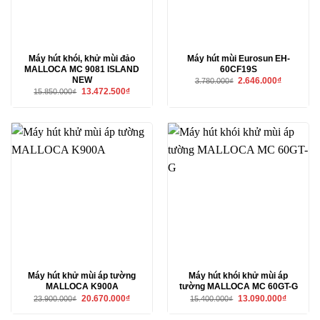
Máy hút khói, khử mùi đảo
Máy hút mùi Eurosun EH-
MALLOCA MC 9081 ISLAND
60CF19S
NEW
Giá
Giá
2.646.000
₫
3.780.000
₫
gốc
hiện
Giá
Giá
13.472.500
₫
15.850.000
₫
là:
tại
gốc
hiện
3.780.000₫.
là:
là:
tại
2.646.000₫
15.850.000₫.
là:
13.472.500₫.
Máy hút khử mùi áp tường
Máy hút khói khử mùi áp
MALLOCA K900A
tường MALLOCA MC 60GT-G
Giá
Giá
Giá
Giá
20.670.000
₫
13.090.000
₫
23.900.000
₫
15.400.000
₫
gốc
hiện
gốc
hiện
là:
tại
là:
tại