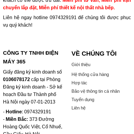
khách có thể được ưu đãi:
Miễn phí tư vấn, Miễn phí vận
chuyển lắp đặt, Miễn phí thiết kế nội thất nhà bếp.
Liên hệ ngay hotline
0974329191
để chúng tôi được phục
vụ quý khách!
CÔNG TY TNHH ĐIỆN
VỀ CHÚNG TÔI
MÁY 365
Giới thiệu
Giấy đăng ký kinh doanh số
Hệ thống cửa hàng
0106078172
cấp tại Phòng
Hợp tác
Đăng ký kinh doanh - Sở kế
Bảo vệ thông tin cá nhân
hoạch Đầu tư Thành phố
Tuyển dụng
Hà Nội ngày 07-01-2013
Liên hệ
-
Hotline
: 0974329191
-
Miền Bắc:
373 Đường
Hoàng Quốc Việt, Cổ Nhuế,