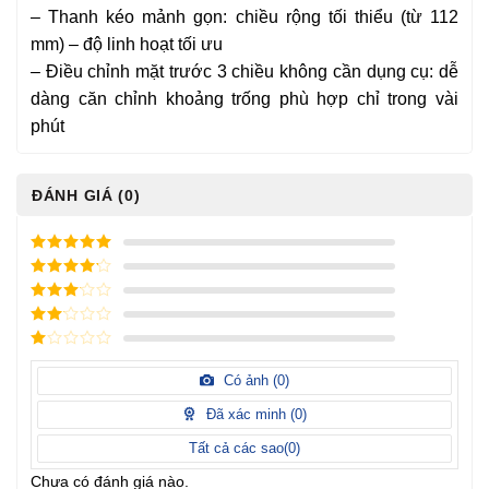
– Thanh kéo mảnh gọn: chiều rộng tối thiểu (từ 112
mm) – độ linh hoạt tối ưu
– Điều chỉnh mặt trước 3 chiều không cần dụng cụ: dễ
dàng căn chỉnh khoảng trống phù hợp chỉ trong vài
phút
ĐÁNH GIÁ (0)
5
/ 5 điểm
4
/ 5
điểm
3
/ 5
điểm
2
/
5
1
điểm
/
Có ảnh (
0
)
5
điểm
Đã xác minh (
0
)
Tất cả các sao(
0
)
Chưa có đánh giá nào.