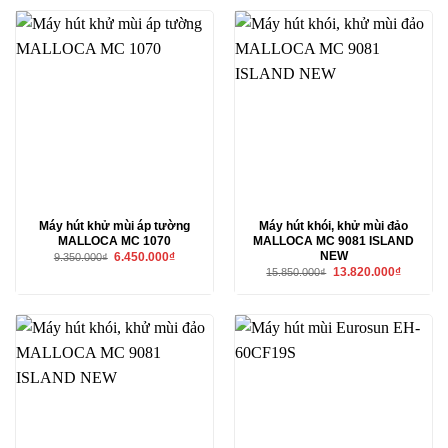
14.560.000₫.
11.950.00
Máy hút khử mùi áp tường
Máy hút khói, khử mùi đảo
MALLOCA MC 1070
MALLOCA MC 9081 ISLAND
NEW
Giá
Giá
6.450.000
₫
9.350.000
₫
gốc
hiện
Giá
Giá
13.820.000
₫
15.850.000
₫
là:
tại
gốc
hiện
9.350.000₫.
là:
là:
tại
6.450.000₫.
15.850.000₫.
là:
13.820.00