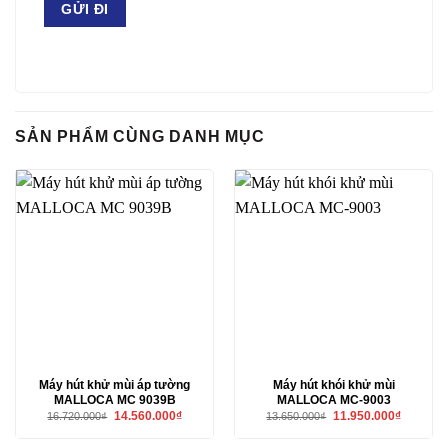
SẢN PHẨM CÙNG DANH MỤC
Máy hút khử mùi áp tường
Máy hút khói khử mùi
MALLOCA MC 9039B
MALLOCA MC-9003
Giá
Giá
Giá
Giá
14.560.000
₫
11.950.000
₫
16.720.000
₫
13.650.000
₫
gốc
hiện
gốc
hiện
là:
tại
là:
tại
16.720.000₫.
là:
13.650.000₫.
là: