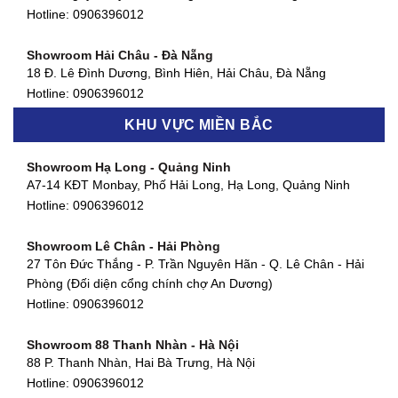
127 Khánh Hội, Phường 3, Quận 4,TP. HCM
Hotline:
0906396012
Hotline:
0906396012
Showroom Hải Châu - Đà Nẵng
Showroom Quận 7 - TP. HCM
18 Đ. Lê Đình Dương, Bình Hiên, Hải Châu, Đà Nẵng
877 Huỳnh Tấn Phát, Phú Thuận, Quận 7, TP HCM
Hotline:
0906396012
Hotline:
0906396012
KHU VỰC MIỀN BẮC
Showroom Thanh Khê - Đà Nẵng
Showroom Gò Vấp - TP. HCM
475 Điện Biên Phủ, Thanh Khê Đông, Thanh Khê, Đà Nẵng
Showroom Hạ Long - Quảng Ninh
580 Phan Văn Trị, Phường 7, Quận 5, TP HCM
Hotline:
0906396012
A7-14 KĐT Monbay, Phố Hải Long, Hạ Long, Quảng Ninh
Hotline:
0906396012
Hotline:
0906396012
Showroom Cẩm Lệ - Đà Nẵng
Showroom Tân Bình - TP. HCM
652 Nguyễn Hữu Thọ, Khuê Trung, Cẩm Lệ, Đà Nẵng
Showroom Lê Chân - Hải Phòng
90 Đ. Cộng Hòa, Phường 4, Tân Bình, TP HCM
Hotline:
0906396012
27 Tôn Đức Thắng - P. Trần Nguyên Hãn - Q. Lê Chân - Hải
Hotline:
0906396012
Phòng (Đối diện cổng chính chợ An Dương)
Showroom Huế
Hotline:
0906396012
54 Hùng Vương, Phú Hội, Thành phố Huế, Thừa Thiên Huế
Hotline:
0906396012
Showroom 88 Thanh Nhàn - Hà Nội
88 P. Thanh Nhàn, Hai Bà Trưng, Hà Nội
Showroom Hà Tĩnh
Hotline:
0906396012
82 Quang Trung, Thạch Quý, Hà Tĩnh