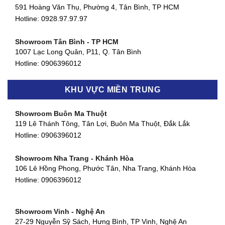
591 Hoàng Văn Thụ, Phường 4, Tân Bình, TP HCM
Hotline: 0928.97.97.97
Showroom Tân Bình - TP HCM
1007 Lạc Long Quân, P11, Q. Tân Bình
Hotline:
0906396012
Showroom Biên Hòa - Đồng Nai
KHU VỰC MIỀN TRUNG
452 Nguyễn Ái Quốc, Tân Tiến, TP. Biên Hòa, Đồng Nai
Hotline:
0906396012
Showroom Buôn Ma Thuột
119 Lê Thánh Tông, Tân Lợi, Buôn Ma Thuột, Đắk Lắk
Showroom Thuận An - Bình Dương
Hotline:
0906396012
66 đường DT743, An Phú, Thuận An, Bình Dương
Hotline:
0906396012
Showroom Nha Trang - Khánh Hòa
106 Lê Hồng Phong, Phước Tân, Nha Trang, Khánh Hòa
Showroom Quận 11 - TP. HCM
Hotline:
0906396012
1411 Đường 3/2, Phường 16, Quận 11, TP. HCM
Hotline:
0906396012
Showroom Vinh - Nghệ An
Showroom Quận 4 - TP. HCM
27-29 Nguyễn Sỹ Sách, Hưng Bình, TP Vinh, Nghệ An