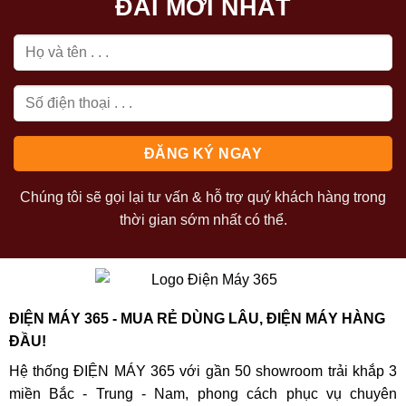
ĐÃI MỚI NHẤT
Chúng tôi sẽ gọi lại tư vấn & hỗ trợ quý khách hàng trong
thời gian sớm nhất có thể.
ĐIỆN MÁY 365 - MUA RẺ DÙNG LÂU, ĐIỆN MÁY HÀNG
ĐẦU!
Hệ thống ĐIỆN MÁY 365 với gần 50 showroom trải khắp 3
miền Bắc - Trung - Nam, phong cách phục vụ chuyên