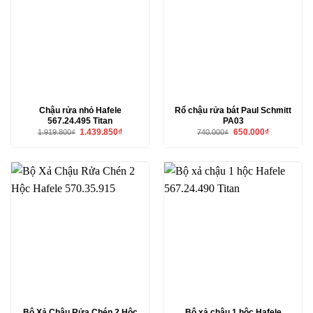
Chậu rửa nhỏ Hafele
Rổ chậu rửa bát Paul Schmitt
567.24.495 Titan
PA03
Giá
Giá
Giá
Giá
1.439.850
₫
650.000
₫
1.919.800
₫
740.000
₫
gốc
hiện
gốc
hiện
là:
tại
là:
tại
1.919.800₫.
là:
740.000₫.
là:
1.439.850₫.
650.000₫.
Bộ Xả Chậu Rửa Chén 2 Hộc
Bộ xả chậu 1 hộc Hafele