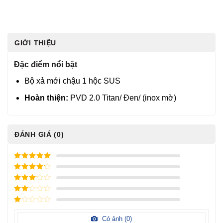
GIỚI THIỆU
Đặc điểm nổi bật
Bộ xả mới chậu 1 hộc SUS
Hoàn thiện:
PVD 2.0 Titan/ Đen/ (inox mờ)
ĐÁNH GIÁ (0)
5
/ 5 điểm
4
/ 5
điểm
3
/ 5
điểm
2
/
5
1
điểm
/
Có ảnh (
0
)