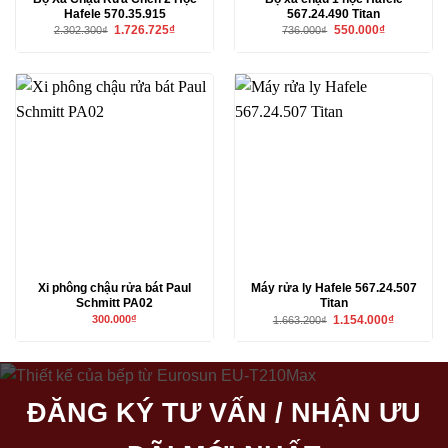
Hafele 570.35.915
567.24.490 Titan
Giá
Giá
Giá
Giá
1.726.725
₫
550.000
₫
2.302.300
₫
736.000
₫
gốc
hiện
gốc
hiện
là:
tại
là:
tại
2.302.300₫.
là:
736.000₫.
là:
1.726.725₫.
550.000₫.
Xi phông chậu rửa bát Paul
Máy rửa ly Hafele 567.24.507
Schmitt PA02
Titan
Giá
Giá
300.000
₫
1.154.000
₫
1.663.200
₫
gốc
hiện
là:
tại
1.663.200₫.
là:
1.154.000₫
ĐĂNG KÝ TƯ VẤN / NHẬN ƯU