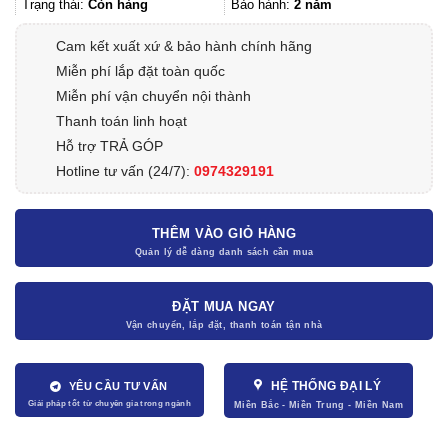
590.000₫.
Trạng thái:
Còn hàng
Bảo hành:
2 năm
Cam kết xuất xứ & bảo hành chính hãng
Miễn phí lắp đặt toàn quốc
Miễn phí vận chuyển nội thành
Thanh toán linh hoạt
Hỗ trợ TRẢ GÓP
Hotline tư vấn (24/7):
0974329191
THÊM VÀO GIỎ HÀNG
ĐẶT MUA NGAY
HỆ THỐNG ĐẠI LÝ
YÊU CẦU TƯ VẤN