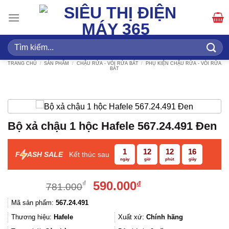
Bỏ
qua
nội
dung
Tìm
kiếm:
TRANG CHỦ
/
SẢN PHẨM
/
CHẬU RỬA - VÒI RỬA BÁT
/
PHỤ KIỆN CHẬU RỬA - VÒI RỬA
BÁT
Bộ xả chậu 1 hộc Hafele 567.24.491 Đen
1
12
12
16
F
ASH SALE
Kết thúc sau
ngày
giờ
phút
giây
Giá
Giá
590.000
₫
₫
781.000
gốc
hiện
Mã sản phẩm:
567.24.491
là:
tại
781.000₫.
là:
Thương hiệu:
Hafele
Xuất xứ:
Chính hãng