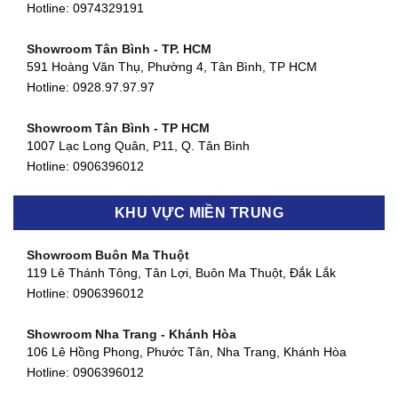
Hotline:
0974329191
Showroom Tân Bình - TP. HCM
591 Hoàng Văn Thụ, Phường 4, Tân Bình, TP HCM
Hotline: 0928.97.97.97
Showroom Tân Bình - TP HCM
1007 Lạc Long Quân, P11, Q. Tân Bình
Hotline:
0906396012
Showroom Biên Hòa - Đồng Nai
KHU VỰC MIỀN TRUNG
452 Nguyễn Ái Quốc, Tân Tiến, TP. Biên Hòa, Đồng Nai
Hotline:
0906396012
Showroom Buôn Ma Thuột
119 Lê Thánh Tông, Tân Lợi, Buôn Ma Thuột, Đắk Lắk
Showroom Thuận An - Bình Dương
Hotline:
0906396012
66 đường DT743, An Phú, Thuận An, Bình Dương
Hotline:
0906396012
Showroom Nha Trang - Khánh Hòa
106 Lê Hồng Phong, Phước Tân, Nha Trang, Khánh Hòa
Showroom Quận 11 - TP. HCM
Hotline:
0906396012
1411 Đường 3/2, Phường 16, Quận 11, TP. HCM