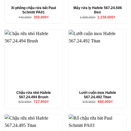
Xi phông chậu rửa bát Paul
Máy rửa ly Hafele 567.24.506
Schmitt PA01
Đen
Giá
Giá
Giá
Giá
350.000
₫
1.158.000
₫
440.000
₫
1.668.000
₫
gốc
hiện
gốc
hiện
là:
tại
là:
tại
440.000₫.
là:
1.668.000₫.
là:
350.000₫.
1.158.000₫
Chậu rửa nhỏ Hafele
Lưới cuộn inox Hafele
567.24.494 Brush
567.24.492 Titan
Giá
Giá
Giá
Giá
727.950
₫
680.000
₫
970.600
₫
978.900
₫
gốc
hiện
gốc
hiện
là:
tại
là:
tại
970.600₫.
là:
978.900₫.
là:
727.950₫.
680.000₫.