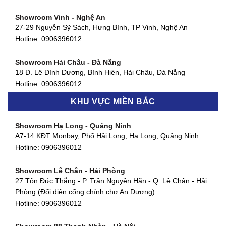
Hotline:
0906396012
Showroom Vinh - Nghệ An
Showroom Quận 4 - TP. HCM
27-29 Nguyễn Sỹ Sách, Hưng Bình, TP Vinh, Nghệ An
127 Khánh Hội, Phường 3, Quận 4,TP. HCM
Hotline:
0906396012
Hotline:
0906396012
Showroom Hải Châu - Đà Nẵng
Showroom Quận 7 - TP. HCM
18 Đ. Lê Đình Dương, Bình Hiên, Hải Châu, Đà Nẵng
877 Huỳnh Tấn Phát, Phú Thuận, Quận 7, TP HCM
Hotline:
0906396012
Hotline:
0906396012
KHU VỰC MIỀN BẮC
Showroom Thanh Khê - Đà Nẵng
Showroom Gò Vấp - TP. HCM
475 Điện Biên Phủ, Thanh Khê Đông, Thanh Khê, Đà Nẵng
Showroom Hạ Long - Quảng Ninh
580 Phan Văn Trị, Phường 7, Quận 5, TP HCM
Hotline:
0906396012
A7-14 KĐT Monbay, Phố Hải Long, Hạ Long, Quảng Ninh
Hotline:
0906396012
Hotline:
0906396012
Showroom Cẩm Lệ - Đà Nẵng
Showroom Tân Bình - TP. HCM
652 Nguyễn Hữu Thọ, Khuê Trung, Cẩm Lệ, Đà Nẵng
Showroom Lê Chân - Hải Phòng
90 Đ. Cộng Hòa, Phường 4, Tân Bình, TP HCM
Hotline:
0906396012
27 Tôn Đức Thắng - P. Trần Nguyên Hãn - Q. Lê Chân - Hải
Hotline:
0906396012
Phòng (Đối diện cổng chính chợ An Dương)
Showroom Huế
Hotline:
0906396012
54 Hùng Vương, Phú Hội, Thành phố Huế, Thừa Thiên Huế
Hotline:
0906396012