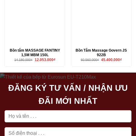
Bồn tắm MASSAGE FANTINY
Bồn Tắm Massage Govern JS
1,5M MBM 150L
922B
Giá
Giá
Giá
Giá
12.053.000
₫
45.400.000
₫
14.180.000
₫
60.560.000
₫
gốc
hiện
gốc
hiện
là:
tại
là:
tại
14.180.000₫.
là:
60.560.000₫.
là:
12.053.000₫.
45.400.00
ĐĂNG KÝ TƯ VẤN / NHẬN ƯU
ĐÃI MỚI NHẤT