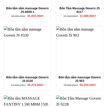
Bồn tắm nằm massage Govern
Bồn Tắm Massage Govern JS
JS-6009-1
8117
Giá
Giá
Giá
Giá
45.000.000
₫
31.688.000
₫
59.950.000
₫
37.280.000
₫
gốc
hiện
gốc
hiện
là:
tại
là:
tại
59.950.000₫.
là:
37.280.000₫.
là:
45.000.000₫.
31.688.00
Bồn tắm nằm massage Govern
Bồn tắm nằm massage Govern
JS 8330
JS 903
Giá
Giá
Giá
Giá
46.478.000
₫
58.200.000
₫
54.680.000
₫
78.680.000
₫
gốc
hiện
gốc
hiện
là:
tại
là:
tại
54.680.000₫.
là:
78.680.000₫.
là:
46.478.000₫.
58.200.00