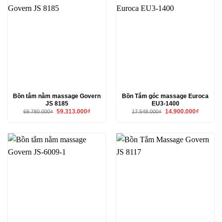
Bồn tắm nằm massage Govern
Bồn Tắm góc massage Euroca
JS 8185
EU3-1400
Giá
Giá
Giá
Giá
59.313.000
₫
14.900.000
₫
69.780.000
₫
17.548.000
₫
gốc
hiện
gốc
hiện
là:
tại
là:
tại
69.780.000₫.
là:
17.548.000₫.
là:
59.313.000₫.
14.900.00