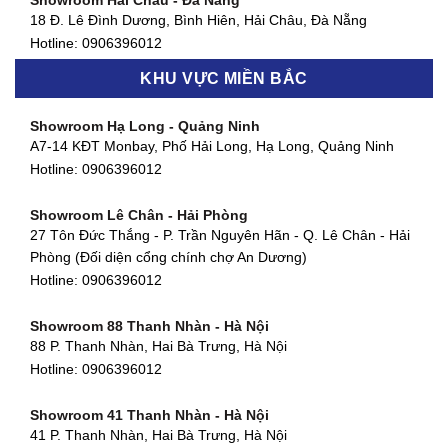
Showroom Hải Châu - Đà Nẵng
Showroom Quận 7 - TP. HCM
18 Đ. Lê Đình Dương, Bình Hiên, Hải Châu, Đà Nẵng
877 Huỳnh Tấn Phát, Phú Thuận, Quận 7, TP HCM
Hotline:
0906396012
Hotline:
0906396012
KHU VỰC MIỀN BẮC
Showroom Thanh Khê - Đà Nẵng
Showroom Gò Vấp - TP. HCM
475 Điện Biên Phủ, Thanh Khê Đông, Thanh Khê, Đà Nẵng
Showroom Hạ Long - Quảng Ninh
580 Phan Văn Trị, Phường 7, Quận 5, TP HCM
Hotline:
0906396012
A7-14 KĐT Monbay, Phố Hải Long, Hạ Long, Quảng Ninh
Hotline:
0906396012
Hotline:
0906396012
Showroom Cẩm Lệ - Đà Nẵng
Showroom Tân Bình - TP. HCM
652 Nguyễn Hữu Thọ, Khuê Trung, Cẩm Lệ, Đà Nẵng
Showroom Lê Chân - Hải Phòng
90 Đ. Cộng Hòa, Phường 4, Tân Bình, TP HCM
Hotline:
0906396012
27 Tôn Đức Thắng - P. Trần Nguyên Hãn - Q. Lê Chân - Hải
Hotline:
0906396012
Phòng (Đối diện cổng chính chợ An Dương)
Showroom Huế
Hotline:
0906396012
54 Hùng Vương, Phú Hội, Thành phố Huế, Thừa Thiên Huế
Hotline:
0906396012
Showroom 88 Thanh Nhàn - Hà Nội
88 P. Thanh Nhàn, Hai Bà Trưng, Hà Nội
Showroom Hà Tĩnh
Hotline:
0906396012
82 Quang Trung, Thạch Quý, Hà Tĩnh
Hotline:
0906396012
Showroom 41 Thanh Nhàn - Hà Nội
41 P. Thanh Nhàn, Hai Bà Trưng, Hà Nội
Showroom Quy Nhơn - Bình Định