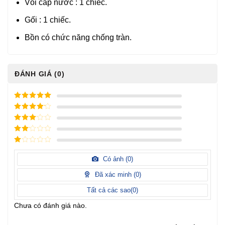
Vòi cấp nước : 1 chiếc.
Gối : 1 chiếc.
Bồn có chức năng chống tràn.
ĐÁNH GIÁ (0)
5
/ 5 điểm
4
/ 5
điểm
3
/ 5
điểm
2
/
5
1
điểm
/
Có ảnh (
0
)
5
điểm
Đã xác minh (
0
)
Tất cả các sao(
0
)
Chưa có đánh giá nào.