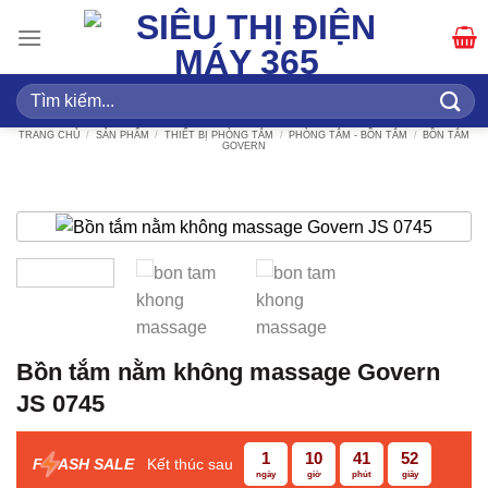
Bỏ
qua
nội
dung
Tìm
kiếm:
TRANG CHỦ
/
SẢN PHẨM
/
THIẾT BỊ PHÒNG TẮM
/
PHÒNG TẮM - BỒN TẮM
/
BỒN TẮM
GOVERN
Bồn tắm nằm không massage Govern
JS 0745
1
10
41
51
F
ASH SALE
Kết thúc sau
ngày
giờ
phút
giây