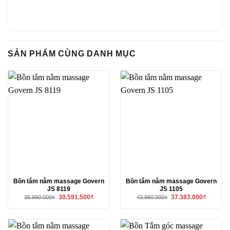
SẢN PHẨM CÙNG DANH MỤC
Bồn tắm nằm massage Govern
Bồn tắm nằm massage Govern
JS 8119
JS 1105
Giá
Giá
Giá
Giá
30.591.500
₫
37.383.000
₫
35.990.000
₫
43.980.000
₫
gốc
hiện
gốc
hiện
là:
tại
là:
tại
35.990.000₫.
là:
43.980.000₫.
là:
30.591.500₫.
37.383.00