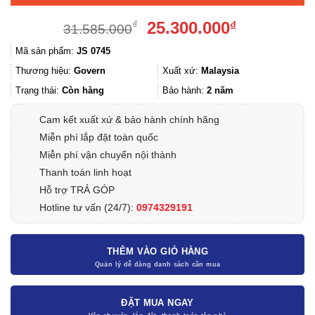
Giá
Giá
25.300.000
₫
₫
31.585.000
gốc
hiện
Mã sản phẩm:
JS 0745
là:
tại
31.585.000₫.
là:
Thương hiệu:
Govern
Xuất xứ:
Malaysia
25.300.000
Trạng thái:
Còn hàng
Bảo hành:
2 năm
Cam kết xuất xứ & bảo hành chính hãng
Miễn phí lắp đặt toàn quốc
Miễn phí vận chuyển nội thành
Thanh toán linh hoạt
Hỗ trợ TRẢ GÓP
Hotline tư vấn (24/7):
0974329191
THÊM VÀO GIỎ HÀNG
ĐẶT MUA NGAY