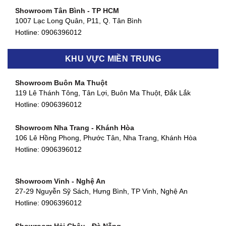
Showroom Tân Bình - TP HCM
1007 Lạc Long Quân, P11, Q. Tân Bình
Hotline:
0906396012
Showroom Biên Hòa - Đồng Nai
KHU VỰC MIỀN TRUNG
452 Nguyễn Ái Quốc, Tân Tiến, TP. Biên Hòa, Đồng Nai
Hotline:
0906396012
Showroom Buôn Ma Thuột
119 Lê Thánh Tông, Tân Lợi, Buôn Ma Thuột, Đắk Lắk
Showroom Thuận An - Bình Dương
Hotline:
0906396012
66 đường DT743, An Phú, Thuận An, Bình Dương
Hotline:
0906396012
Showroom Nha Trang - Khánh Hòa
106 Lê Hồng Phong, Phước Tân, Nha Trang, Khánh Hòa
Showroom Quận 11 - TP. HCM
Hotline:
0906396012
1411 Đường 3/2, Phường 16, Quận 11, TP. HCM
Hotline:
0906396012
Showroom Vinh - Nghệ An
Showroom Quận 4 - TP. HCM
27-29 Nguyễn Sỹ Sách, Hưng Bình, TP Vinh, Nghệ An
127 Khánh Hội, Phường 3, Quận 4,TP. HCM
Hotline:
0906396012
Hotline:
0906396012