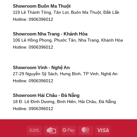
Showroom Buôn Ma Thuột
119 Lê Thánh Tông, Tân Lợi, Buôn Ma Thuột, Đắk Lắk
Hotline:
0906396012
Showroom Nha Trang - Khánh Hòa
106 Lê Hồng Phong, Phước Tân, Nha Trang, Khánh Hòa
Hotline:
0906396012
Showroom Vinh - Nghệ An
27-29 Nguyễn Sỹ Sách, Hưng Bình, TP Vinh, Nghệ An
Hotline:
0906396012
Showroom Hải Châu - Đà Nẵng
18 Đ. Lê Đình Dương, Bình Hiên, Hải Châu, Đà Nẵng
Hotline:
0906396012
Showroom Thanh Khê - Đà Nẵng
475 Điện Biên Phủ, Thanh Khê Đông, Thanh Khê, Đà
Nẵng