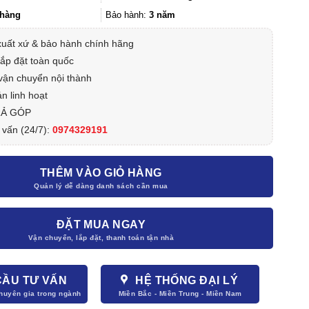
16.733.000₫.
hàng
Bảo hành:
3 năm
xuất xứ & bảo hành chính hãng
lắp đặt toàn quốc
vận chuyển nội thành
n linh hoạt
RẢ GÓP
 vấn (24/7):
0974329191
THÊM VÀO GIỎ HÀNG
ĐẶT MUA NGAY
CẦU TƯ VẤN
HỆ THỐNG ĐẠI LÝ