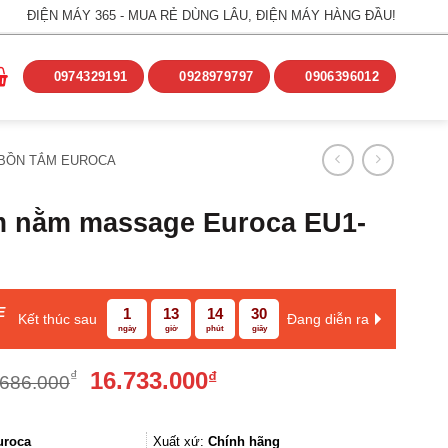
ĐIỆN MÁY 365 - MUA RẺ DÙNG LÂU, ĐIỆN MÁY HÀNG ĐẦU!
0974329191
0928979797
0906396012
BỒN TẮM EUROCA
m nằm massage Euroca EU1-
E
1
13
14
30
Kết thúc sau
Đang diễn ra
ngày
giờ
phút
giây
Giá
Giá
16.733.000
₫
₫
.686.000
gốc
hiện
là:
tại
19.686.000₫.
là:
uroca
Xuất xứ:
Chính hãng