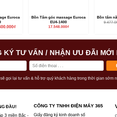
age Euroca
Bồn Tắm góc massage Euroca
Bồn tắm n
0
EU4-1400
9.477.0
Giá
400.000
₫
17.548.000
₫
hiện
tại
48.000₫.
là:
14.400.000₫.
 KÝ TƯ VẤN / NHẬN ƯU ĐÃI MỚI
sẽ gọi lại tư vấn & hỗ trợ quý khách hàng trong thời gian sớm n
CÔNG TY TNHH ĐIỆN MÁY 365
NG ĐẦU!
Giấy đăng ký kinh doanh số
p 3 miền Bắc -
G