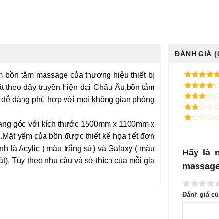
ĐÁNH GIÁ (
 bồn tắm massage của thương hiệu thiết bị
5
/ 5 điểm
ất theo dây truyền hiện đại Châu Âu,bồn tắm
4
/ 5
ng dễ dàng phù hợp với mọi không gian phòng
điểm
3
/ 5
điểm
2
/
dạng góc với kích thước 1500mm x 1100mm x
5
1
điểm
/
.Mặt yếm của bồn được thiết kế họa tiết đơn
5
nh là Acylic ( màu trắng sứ) và Galaxy ( màu
điểm
Hãy là 
mặt). Tùy theo nhu cầu và sở thích của mỗi gia
massage
Đánh giá c