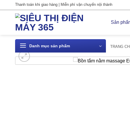
Bỏ
Thanh toán khi giao hàng | Miễn phí vận chuyển nội thành
qua
nội
Sản phẩ
dung
Danh mục sản phẩm
TRANG CH