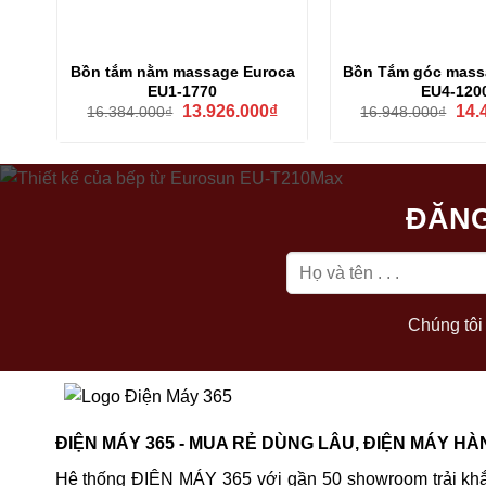
Bồn tắm nằm massage Euroca
Bồn Tắm góc mass
EU1-1770
EU4-120
Giá
Giá
Giá
13.926.000
₫
14.
16.384.000
₫
16.948.000
₫
gốc
hiện
gốc
là:
tại
là:
16.384.000₫.
là:
16.9
13.926.000₫.
ĐĂNG
Chúng tôi 
ĐIỆN MÁY 365 - MUA RẺ DÙNG LÂU, ĐIỆN MÁY HÀ
Hệ thống ĐIỆN MÁY 365 với gần 50 showroom trải khắ