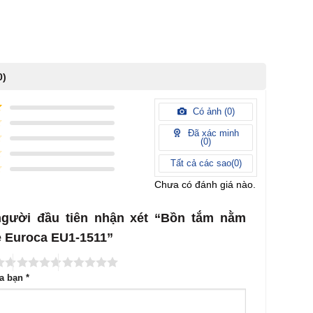
0)
Có ảnh (
0
)
Đã xác minh
(
0
)
Tất cả các sao(
0
)
Chưa có đánh giá nào.
người đầu tiên nhận xét “Bồn tắm nằm
 Euroca EU1-1511”
ủa bạn
*