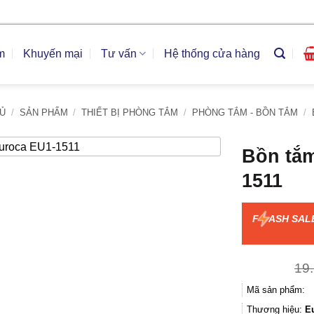
m
Khuyến mại
Tư vấn
Hệ thống cửa hàng
Ủ
/
SẢN PHẨM
/
THIẾT BỊ PHÒNG TẮM
/
PHÒNG TẮM - BỒN TẮM
/
Bồn tắ
1511
F
ASH SAL
19
Mã sản phẩm:
Thương hiệu:
E