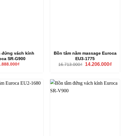
 đứng vách kính
Bồn tắm nằm massage Euroca
oca SR-G900
EU3-1775
Giá
Giá
.888.000
₫
14.206.000
₫
16.713.000
₫
gốc
hiện
là:
tại
16.713.000₫.
là:
14.206.000₫