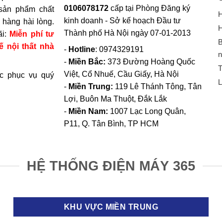
0106078172
cấp tại Phòng Đăng ký
sản phẩm chất
H
kinh doanh - Sở kế hoạch Đầu tư
hàng hài lòng.
H
Thành phố Hà Nội ngày 07-01-2013
ãi:
Miễn phí tư
B
ế nội thất nhà
-
Hotline
: 0974329191
n
-
Miền Bắc:
373 Đường Hoàng Quốc
T
Việt, Cổ Nhuế, Cầu Giấy, Hà Nội
c phục vụ quý
L
-
Miền Trung:
119 Lê Thánh Tông, Tân
Lợi, Buôn Ma Thuột, Đắk Lắk
-
Miền Nam:
1007 Lạc Long Quân,
P11, Q. Tân Bình, TP HCM
HỆ THỐNG ĐIỆN MÁY 365
KHU VỰC MIỀN TRUNG