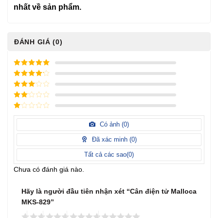
nhất về sản phẩm.
ĐÁNH GIÁ (0)
5
/ 5 điểm
4
/ 5
điểm
3
/ 5
điểm
2
/
5
1
điểm
/
Có ảnh (
0
)
5
điểm
Đã xác minh (
0
)
Tất cả các sao(
0
)
Chưa có đánh giá nào.
Hãy là người đầu tiên nhận xét “Cân điện tử Malloca
MKS-829”