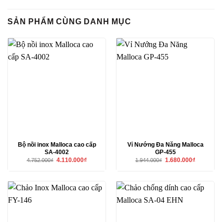
SẢN PHẨM CÙNG DANH MỤC
Bộ nồi inox Malloca cao cấp
Vỉ Nướng Đa Năng Malloca
SA-4002
GP-455
Giá
Giá
Giá
Giá
4.110.000
₫
1.680.000
₫
4.752.000
₫
1.944.000
₫
gốc
hiện
gốc
hiện
là:
tại
là:
tại
4.752.000₫.
là:
1.944.000₫.
là:
4.110.000₫.
1.680.000₫