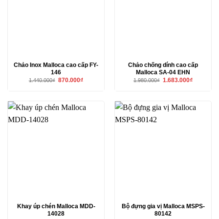
Chảo Inox Malloca cao cấp FY-
Chảo chống dính cao cấp
146
Malloca SA-04 EHN
Giá
Giá
Giá
Giá
870.000
₫
1.683.000
₫
1.440.000
₫
1.980.000
₫
gốc
hiện
gốc
hiện
là:
tại
là:
tại
1.440.000₫.
là:
1.980.000₫.
là:
870.000₫.
1.683.000₫
Khay úp chén Malloca MDD-
Bộ đựng gia vị Malloca MSPS-
14028
80142