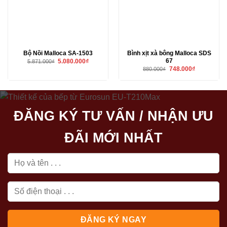
Bộ Nồi Malloca SA-1503
Bình xịt xà bông Malloca SDS
67
Giá
Giá
5.080.000
₫
5.871.000
₫
gốc
hiện
Giá
Giá
748.000
₫
880.000
₫
là:
tại
gốc
hiện
5.871.000₫.
là:
là:
tại
5.080.000₫.
880.000₫.
là:
748.000₫.
ĐĂNG KÝ TƯ VẤN / NHẬN ƯU
ĐÃI MỚI NHẤT