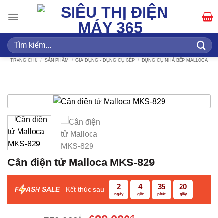
Bỏ
qua
nội
dung
Tìm
kiếm:
TRANG CHỦ
/
SẢN PHẨM
/
GIA DỤNG - DỤNG CỤ BẾP
/
DỤNG CỤ NHÀ BẾP MALLOCA
Cân điện tử Malloca MKS-829
2
4
35
20
F
ASH SALE
Kết thúc sau
ngày
giờ
phút
giây
₫