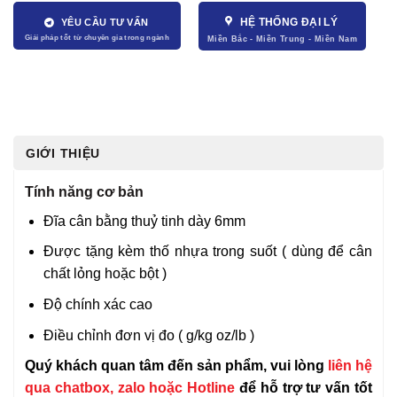
HỆ THỐNG ĐẠI LÝ
YÊU CẦU TƯ VẤN
GIỚI THIỆU
Tính năng cơ bản
Đĩa cân bằng thuỷ tinh dày 6mm
Được tặng kèm thố nhựa trong suốt ( dùng để cân
chất lỏng hoặc bột )
Độ chính xác cao
Điều chỉnh đơn vị đo ( g/kg oz/lb )
Quý khách quan tâm đến sản phẩm, vui lòng
liên hệ
qua chatbox, zalo hoặc Hotline
để hỗ trợ tư vấn tốt