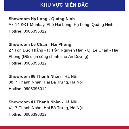
Hotline:
0906396012
KHU VỰC MIỀN BẮC
Showroom Thanh Khê - Đà Nẵng
Showroom Gò Vấp - TP. HCM
475 Điện Biên Phủ, Thanh Khê Đông, Thanh Khê, Đà Nẵng
Showroom Hạ Long - Quảng Ninh
580 Phan Văn Trị, Phường 7, Quận 5, TP HCM
Hotline:
0906396012
A7-14 KĐT Monbay, Phố Hải Long, Hạ Long, Quảng Ninh
Hotline:
0906396012
Hotline:
0906396012
Showroom Cẩm Lệ - Đà Nẵng
Showroom Tân Bình - TP. HCM
652 Nguyễn Hữu Thọ, Khuê Trung, Cẩm Lệ, Đà Nẵng
Showroom Lê Chân - Hải Phòng
90 Đ. Cộng Hòa, Phường 4, Tân Bình, TP HCM
Hotline:
0906396012
27 Tôn Đức Thắng - P. Trần Nguyên Hãn - Q. Lê Chân - Hải
Hotline:
0906396012
Phòng (Đối diện cổng chính chợ An Dương)
Showroom Huế
Hotline:
0906396012
54 Hùng Vương, Phú Hội, Thành phố Huế, Thừa Thiên Huế
Hotline:
0906396012
Showroom 88 Thanh Nhàn - Hà Nội
88 P. Thanh Nhàn, Hai Bà Trưng, Hà Nội
Showroom Hà Tĩnh
Hotline:
0906396012
82 Quang Trung, Thạch Quý, Hà Tĩnh
Hotline:
0906396012
Showroom 41 Thanh Nhàn - Hà Nội
41 P. Thanh Nhàn, Hai Bà Trưng, Hà Nội
Showroom Quy Nhơn - Bình Định
Hotline:
0906396012
956 Trần Hưng Đạo, P, Thành phố Quy Nhơn, Bình Định
Hotline:
0906396012
Showroom Tây Sơn - Hà Nội