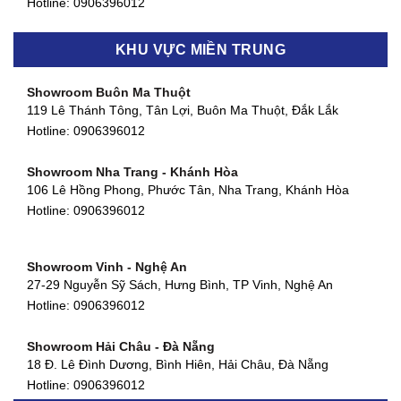
Hotline:
0906396012
Showroom Biên Hòa - Đồng Nai
KHU VỰC MIỀN TRUNG
452 Nguyễn Ái Quốc, Tân Tiến, TP. Biên Hòa, Đồng Nai
Hotline:
0906396012
Showroom Buôn Ma Thuột
119 Lê Thánh Tông, Tân Lợi, Buôn Ma Thuột, Đắk Lắk
Showroom Thuận An - Bình Dương
Hotline:
0906396012
66 đường DT743, An Phú, Thuận An, Bình Dương
Hotline:
0906396012
Showroom Nha Trang - Khánh Hòa
106 Lê Hồng Phong, Phước Tân, Nha Trang, Khánh Hòa
Showroom Quận 11 - TP. HCM
Hotline:
0906396012
1411 Đường 3/2, Phường 16, Quận 11, TP. HCM
Hotline:
0906396012
Showroom Vinh - Nghệ An
Showroom Quận 4 - TP. HCM
27-29 Nguyễn Sỹ Sách, Hưng Bình, TP Vinh, Nghệ An
127 Khánh Hội, Phường 3, Quận 4,TP. HCM
Hotline:
0906396012
Hotline:
0906396012
Showroom Hải Châu - Đà Nẵng
Showroom Quận 7 - TP. HCM
18 Đ. Lê Đình Dương, Bình Hiên, Hải Châu, Đà Nẵng
877 Huỳnh Tấn Phát, Phú Thuận, Quận 7, TP HCM
Hotline:
0906396012