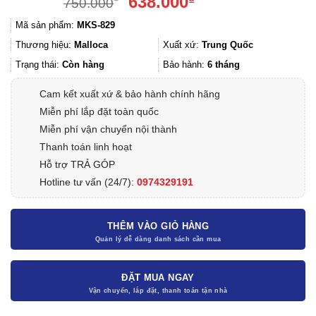
Giá
Giá
638.000
₫
750.000
gốc
hiện
Mã sản phẩm:
MKS-829
là:
tại
750.000₫.
là:
Thương hiệu:
Malloca
Xuất xứ:
Trung Quốc
638.000₫.
Trạng thái:
Còn hàng
Bảo hành:
6 tháng
Cam kết xuất xứ & bảo hành chính hãng
Miễn phí lắp đặt toàn quốc
Miễn phí vận chuyển nội thành
Thanh toán linh hoạt
Hỗ trợ TRẢ GÓP
Hotline tư vấn (24/7):
0974329191
THÊM VÀO GIỎ HÀNG
ĐẶT MUA NGAY